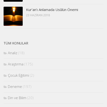
Kur’an’ı Anlamada Usûlün Önemi
23 HAZIRAN 2018
TÜM KONULAR
Analiz
(18)
Araştırma
(175)
Çocuk Eğitimi
(2)
Deneme
(197)
Din ve Bilim
(20)