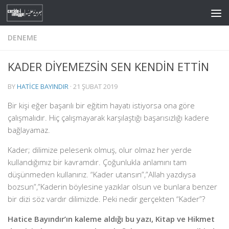
Skip to content
DENEME
KADER DİYEMEZSİN SEN KENDİN ETTİN
BY
HATICE BAYINDIR
·
21 ŞUBAT 2019
Bir kişi eğer başarılı bir eğitim hayatı istiyorsa ona göre
çalışmalıdır. Hiç çalışmayarak karşılaştığı başarısızlığı kadere
bağlayamaz.
Kader; dilimize pelesenk olmuş, olur olmaz her yerde
kullandığımız bir kavramdır. Çoğunlukla anlamını tam
düşünmeden kullanırız. “Kader utansın”,”Allah yazdıysa
bozsun”,”Kaderin böylesine yazıklar olsun ve bunlara benzer
bir dizi söz vardır dilimizde. Peki nedir gerçekten “Kader”?
Hatice Bayındır’ın kaleme aldığı bu yazı, Kitap ve Hikmet