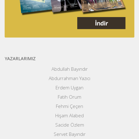
YAZARLARIMIZ
Abdullah Bayındır
Abdurrahman Yazıcı
Erdem Uygan
Fatih Orum
Fehmi Çeçen
Hişam Alabed
Sacide Özlem
Servet Bayındır