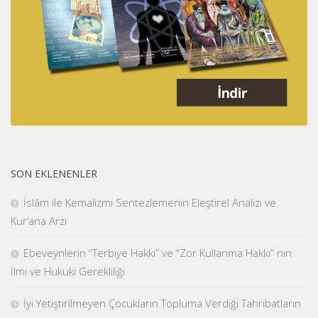
SON EKLENENLER
İslâm ile Kemalizmi Sentezlemenin Eleştirel Analizi ve
Kur’ana Arzı
Ebeveynlerin “Terbiye Hakkı” ve “Zor Kullanma Hakkı” nın
İlmi ve Hukuki Gerekliliği
İyi Yetiştirilmeyen Çocukların Topluma Verdiği Tahribatların