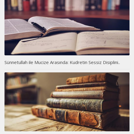
Sünnetullah ile Mucize Arasında: Kudretin Sessiz Disiplini..