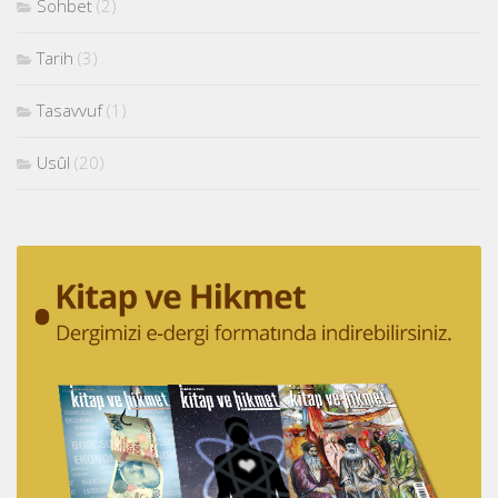
Sohbet
(2)
Tarih
(3)
Tasavvuf
(1)
Usûl
(20)