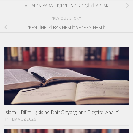
ALLAH’IN YARATTIĞI VE İNDİRDİĞİ KİTAPLAR
PREVIOUS STORY
“KENDİNE İYİ BAK NESLİ” VE “BEN NESLİ”
İslam – Bilim İlişkisine Dair Önyargıların Eleştirel Analizi
11 TEMMUZ 2026