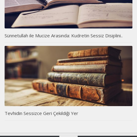
Sünnetullah ile Mucize Arasında: Kudretin Sessiz Disiplini..
Tevhidin Sessizce Geri Çekildiği Yer