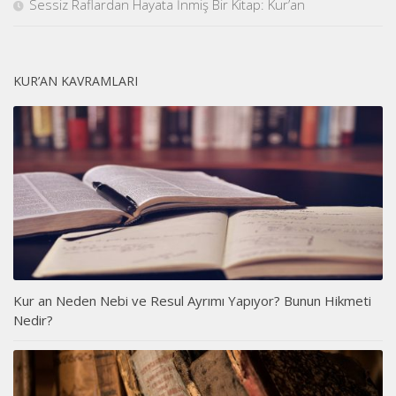
Sessiz Raflardan Hayata İnmiş Bir Kitap: Kur’an
KUR’AN KAVRAMLARI
Kur an Neden Nebi ve Resul Ayrımı Yapıyor? Bunun Hikmeti
Nedir?