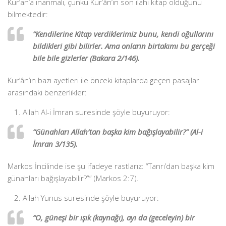
Kur’an’a inanmalı, çünkü Kur’ân’ın son ilahi kitap olduğunu
bilmektedir:
“Kendilerine Kitap verdiklerimiz bunu, kendi oğullarını
bildikleri gibi bilirler. Ama onların birtakımı bu gerçeği
bile bile gizlerler (Bakara 2/146).
Kur’ân’ın bazı ayetleri ile önceki kitaplarda geçen pasajlar
arasındaki benzerlikler:
Allah Al-i İmran suresinde şöyle buyuruyor:
“Günahları Allah’tan başka kim bağışlayabilir?” (Al-i
İmran 3/135).
Markos İncilinde ise şu ifadeye rastlarız: “Tanrı’dan başka kim
günahları bağışlayabilir?”” (Markos 2:7).
Allah Yunus suresinde şöyle buyuruyor:
“O, güneşi bir ışık (kaynağı), ayı da (geceleyin) bir