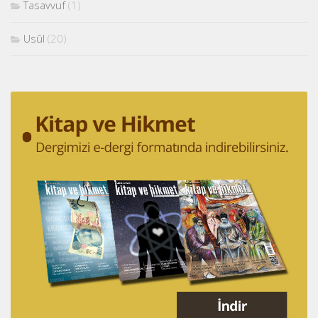
Tasavvuf
(1)
Usûl
(20)