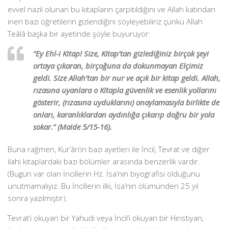
evvel nazil olunan bu kitapların çarpıtıldığını ve Allah katından
inen bazı öğretilerin gizlendiğini söyleyebiliriz çünkü Allah
Teâlâ başka bir ayetinde şöyle buyuruyor:
“Ey Ehl-i Kitap! Size, Kitap’tan gizlediğiniz birçok şeyi
ortaya çıkaran, birçoğuna da dokunmayan Elçimiz
geldi. Size Allah’tan bir nur ve açık bir kitap geldi. Allah,
rızasına uyanlara o Kitapla güvenlik ve esenlik yollarını
gösterir, (rızasına uyduklarını) onaylamasıyla birlikte de
onları, karanlıklardan aydınlığa çıkarıp doğru bir yola
sokar.” (Maide 5/15-16).
Buna rağmen, Kur’ân’ın bazı ayetleri ile İncil, Tevrat ve diğer
ilahi kitaplardaki bazı bölümler arasında benzerlik vardır.
(Bugün var olan İncillerin Hz. İsa’nın biyografisi olduğunu
unutmamalıyız. Bu İncillerin ilki, İsa’nın ölümünden 25 yıl
sonra yazılmıştır).
Tevrat’ı okuyan bir Yahudi veya İncil’i okuyan bir Hıristiyan,