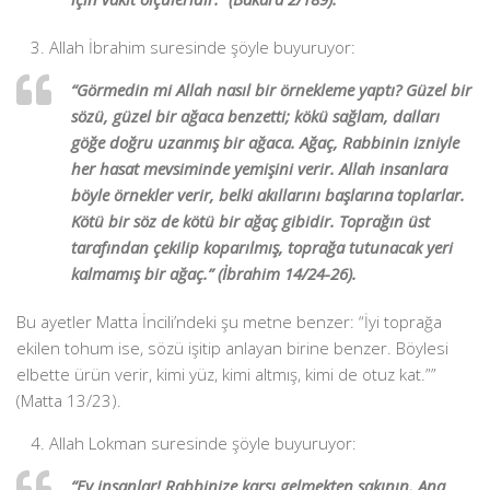
Allah İbrahim suresinde şöyle buyuruyor:
“Görmedin mi Allah nasıl bir örnekleme yaptı? Güzel bir
sözü, güzel bir ağaca benzetti; kökü sağlam, dalları
göğe doğru uzanmış bir ağaca. Ağaç, Rabbinin izniyle
her hasat mevsiminde yemişini verir. Allah insanlara
böyle örnekler verir, belki akıllarını başlarına toplarlar.
Kötü bir söz de kötü bir ağaç gibidir. Toprağın üst
tarafından çekilip koparılmış, toprağa tutunacak yeri
kalmamış bir ağaç.” (İbrahim 14/24-26).
Bu ayetler Matta İncili’ndeki şu metne benzer: “İyi toprağa
ekilen tohum ise, sözü işitip anlayan birine benzer. Böylesi
elbette ürün verir, kimi yüz, kimi altmış, kimi de otuz kat.””
(Matta 13/23).
Allah Lokman suresinde şöyle buyuruyor:
“Ey insanlar! Rabbinize karşı gelmekten sakının. Ana