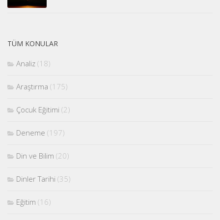
TÜM KONULAR
Analiz
(18)
Araştırma
(175)
Çocuk Eğitimi
(2)
Deneme
(197)
Din ve Bilim
(20)
Dinler Tarihi
(35)
Eğitim
(16)