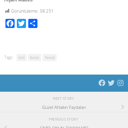
Görüntüleme:
38.251
Facebook
Twitter
Share
Tags:
İncil
Kuran
Tevrat
NEXT STORY
Güzel Ahlakın Faydaları
PREVIOUS STORY
ŞİMDİ ONUN ZAMANI MI!?