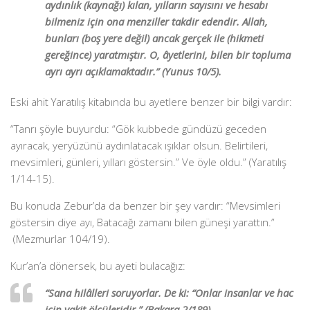
aydınlık (kaynağı) kılan, yılların sayısını ve hesabı
bilmeniz için ona menziller takdir edendir. Allah,
bunları (boş yere değil) ancak gerçek ile (hikmeti
gereğince) yaratmıştır. O, âyetlerini, bilen bir topluma
ayrı ayrı açıklamaktadır.” (Yunus 10/5).
Eski ahit Yaratılış kitabında bu ayetlere benzer bir bilgi vardır:
“Tanrı şöyle buyurdu: “Gök kubbede gündüzü geceden
ayıracak, yeryüzünü aydınlatacak ışıklar olsun. Belirtileri,
mevsimleri, günleri, yılları göstersin.” Ve öyle oldu.” (Yaratılış
1/14-15).
Bu konuda Zebur’da da benzer bir şey vardır: “Mevsimleri
göstersin diye ayı, Batacağı zamanı bilen güneşi yarattın.”
(Mezmurlar 104/19).
Kur’an’a dönersek, bu ayeti bulacağız:
“Sana hilâlleri soruyorlar. De ki: “Onlar insanlar ve hac
için vakit ölçüleridir.” (Bakara 2/189).