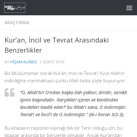
Skip to content
ARAŞTIRMA
Kur’an, İncil ve Tevrat Arasındaki
Benzerlikler
BY
HIŞAM ALABED
·
5 ŞUBAT 2019
Biz Müslümanlar olarak Kur’ân, İncil ve Tevrat’ı Yüce Allah’ın
indirdiğine inanmaktayız çünkü Allah teâla şöyle buyuruyor:
“O, Allah’tır! O’ndan başka ilah yoktur; diridir, sürekli
işinin başındadır. Gerçekleri içeren ve kendinden
öncekileri tasdik eden* bu Kitab’ı sana, O indirmiştir.
Tevrat’ı ve İncil’i de O indirmiştir.” (Al-i İmran 3/2-3).
Bu kitapların hepsinin kaynağı tek bir Tanrı olduğu için, bu
kitaplar arasında bir benzerlik olmalıdır. Ancak Kur’an’dan