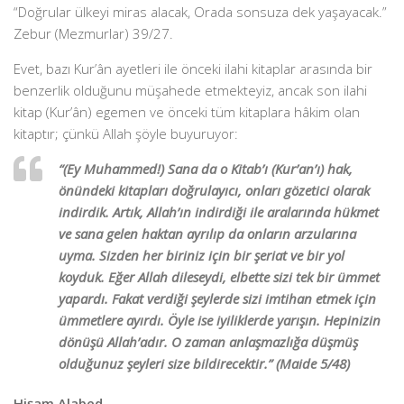
“Doğrular ülkeyi miras alacak, Orada sonsuza dek yaşayacak.”
Zebur (Mezmurlar) 39/27.
Evet, bazı Kur’ân ayetleri ile önceki ilahi kitaplar arasında bir
benzerlik olduğunu müşahede etmekteyiz, ancak son ilahi
kitap (Kur’ân) egemen ve önceki tüm kitaplara hâkim olan
kitaptır; çünkü Allah şöyle buyuruyor:
“(Ey Muhammed!) Sana da o Kitab’ı (Kur’an’ı) hak,
önündeki kitapları doğrulayıcı, onları gözetici olarak
indirdik. Artık, Allah’ın indirdiği ile aralarında hükmet
ve sana gelen haktan ayrılıp da onların arzularına
uyma. Sizden her biriniz için bir şeriat ve bir yol
koyduk. Eğer Allah dileseydi, elbette sizi tek bir ümmet
yapardı. Fakat verdiği şeylerde sizi imtihan etmek için
ümmetlere ayırdı. Öyle ise iyiliklerde yarışın. Hepinizin
dönüşü Allah’adır. O zaman anlaşmazlığa düşmüş
olduğunuz şeyleri size bildirecektir.” (Maide 5/48)
Hişam Alabed