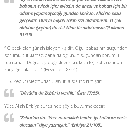
babanın evladı için; evladın da anası ve babası için bir
ödeme yapamayacağı günden korkun. Allah’ın sözü
gerçektir. Dünya hayatı sakın sizi aldatmasın. O çok
aldatan (şeytan) da sizi Allah ile aldatmasın.”(Lokman
31/33).
” Ölecek olan günah işleyen kişidir. Oğul babasının suçundan
sorumlu tutulamaz, baba da oğlunun suçundan sorumlu
tutulamaz. Doğru kişi doğruluğunun, kötü kişi kötülüğünün
karşılığını alacaktır.” (Hezekiel 18/24).
Zebur (Mezmurlar), Davut (a.s)a indirilmiştir:
“Dâvûd’a da Zebûr’u verdik.” (İsra 17/55).
Yüce Allah Enbiya suresinde şöyle buyurmaktadır:
“Zebur’da da, “Yere muhakkak benim iyi kullarım varis
olacaktır” diye yazmıştık.” (Enbiya 21/105).