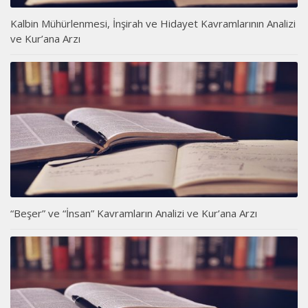
Kalbin Mühürlenmesi, İnşirah ve Hidayet Kavramlarının Analizi
ve Kur’ana Arzı
“Beşer” ve “İnsan” Kavramların Analizi ve Kur’ana Arzı