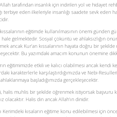
Allah tarafından insanlık için indirilen yol ve hidayet reh
ğı terbiye eden ilkeleriyle insanlığı saadete sevk eden ha
idir.
 kıssalarının eğitimde kullanılmasının önemi günden gü
n hale gelmektedir. Sosyal çöküntü ve ahlaksızlığın önü
mek ancak Kur’an kıssalarının hayata doğru bir şekilde
leşecektir. Bu yazımdaki amacım konunun önemine dikk
rın eğitimimizde etkili ve kalıcı olabilmesi ancak kendi k
rdaki karakterlerle karşılaştırdığımızda ve Nebi-Resuller
 ahlaklanmaya başladığımızda gerçekleşecektir.
i, halis muhlis bir şekilde öğrenmek istiyorsak başvuru k
ız olacaktır. Halis din ancak Allah’ın dinidir.
ı Kerimdeki kısaların eğitime konu edilebilmesi için önce