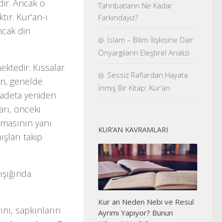
dir. Ancak o
Tahribatların Ne Kadar
tır. Kur’an-ı
Farkındayız?
ancak din
İslam – Bilim İlişkisine Dair
Önyargıların Eleştirel Analizi
ktedir. Kıssalar
Sessiz Raflardan Hayata
an, genelde
İnmiş Bir Kitap: Kur’an
, adeta yeniden
arı, önceki
lmasının yanı
KUR’AN KAVRAMLARI
şları takip
ışığında
Kur an Neden Nebi ve Resul
ını, sapkınların
Ayrımı Yapıyor? Bunun