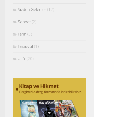
Sizden Gelenler
(12)
Sohbet
(2)
Tarih
(3)
Tasavvuf
(1)
Usûl
(20)