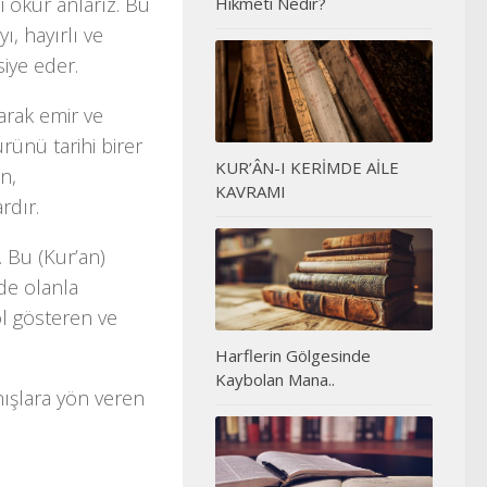
i okur anlarız. Bu
Hikmeti Nedir?
, hayırlı ve
siye eder.
yarak emir ve
rünü tarihi birer
KUR’ÂN-I KERİMDE AİLE
n,
KAVRAMI
rdır.
. Bu (Kur’an)
nde olanla
ol gösteren ve
Harflerin Gölgesinde
Kaybolan Mana..
nışlara yön veren