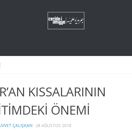
E
R’AN KISSALARININ
İTİMDEKİ ÖNEMİ
VVET ÇALIŞKAN
·
28 AĞUSTOS 2018