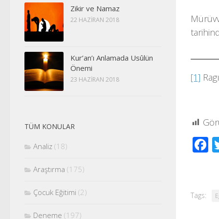
Zikir ve Namaz
Mürüvve
22 HAZIRAN 2018
tarihin
_______
Kur’an’ı Anlamada Usûlün
Önemi
[1]
Ragı
23 HAZIRAN 2018
Gör
TÜM KONULAR
F
Analiz
(18)
Araştırma
(175)
Çocuk Eğitimi
(2)
Tags:
E
Deneme
(197)