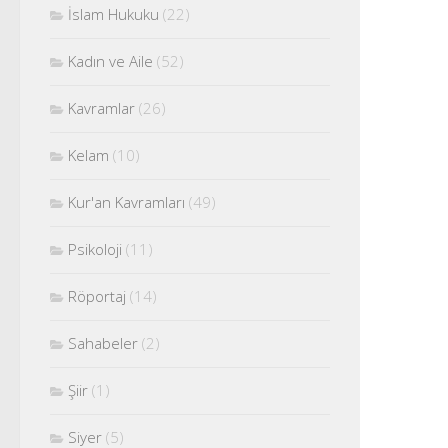
İslam Hukuku
(22)
Kadın ve Aile
(52)
Kavramlar
(26)
Kelam
(10)
Kur'an Kavramları
(49)
Psikoloji
(11)
Röportaj
(14)
Sahabeler
(2)
Şiir
(1)
Siyer
(5)