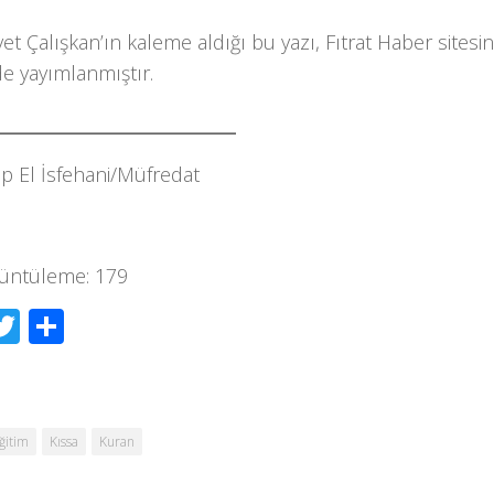
t Çalışkan’ın kaleme aldığı bu yazı, Fıtrat Haber sitesi
de yayımlanmıştır.
___________________________
p El İsfehani/Müfredat
üntüleme:
179
acebook
Twitter
Share
ğitim
Kıssa
Kuran