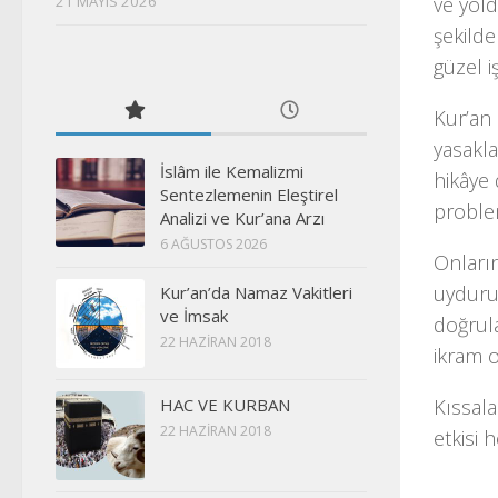
ve yold
21 MAYIS 2026
şekilde
güzel i
Kur’an 
yasakla
İslâm ile Kemalizmi
hikâye 
Sentezlemenin Eleştirel
problem
Analizi ve Kur’ana Arzı
6 AĞUSTOS 2026
Onların
uydurul
Kur’an’da Namaz Vakitleri
ve İmsak
doğrula
22 HAZIRAN 2018
ikram o
Kıssal
HAC VE KURBAN
22 HAZIRAN 2018
etkisi 