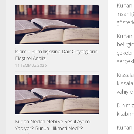
Kur’an 
insanlı
gösteric
Kur’an
belirgi
İslam – Bilim İlişkisine Dair Önyargıların
çekebil
Eleştirel Analizi
gerçek
11 TEMMUZ 2026
Kıssala
kıssala
vahiyle
Dinimiz
kitabım
Kur an Neden Nebi ve Resul Ayrımı
Kur‘an-
Yapıyor? Bunun Hikmeti Nedir?