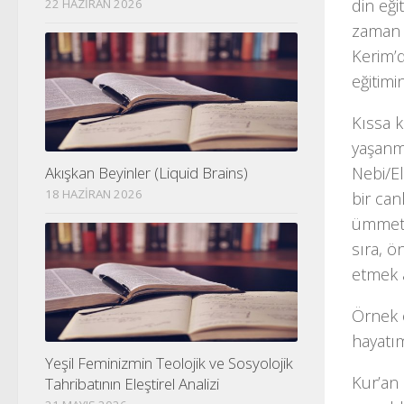
din eği
22 HAZIRAN 2026
zaman k
Kerim’d
eğitimi
Kıssa k
yaşanmı
Nebi/El
Akışkan Beyinler (Liquid Brains)
18 HAZIRAN 2026
bir can
ümmetle
sıra, ö
etmek 
Örnek 
hayatım
Yeşil Feminizmin Teolojik ve Sosyolojik
Kur’an 
Tahribatının Eleştirel Analizi