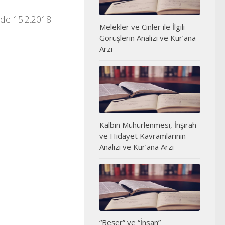
nde 15.2.2018
Melekler ve Cinler ile İlgili
Görüşlerin Analizi ve Kur’ana
Arzı
Kalbin Mühürlenmesi, İnşirah
ve Hidayet Kavramlarının
Analizi ve Kur’ana Arzı
“Beşer” ve “İnsan”