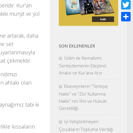
Face
beridir. Kur’an
kiki mürşit ve yol
Twitt
Shar
ne artarak, daha
ne set
SON EKLENENLER
 uyarlanmasıyla
İslâm ile Kemalizmi
at çekmektir.
Sentezlemenin Eleştirel
Analizi ve Kur’ana Arzı
endimizi
in ahlakı olan
Ebeveynlerin “Terbiye
Hakkı” ve “Zor Kullanma
Hakkı” nın İlmi ve Hukuki
aynağımız tabi ki
Gerekliliği
İyi Yetiştirilmeyen
likle kıssaların
Çocukların Topluma Verdiği