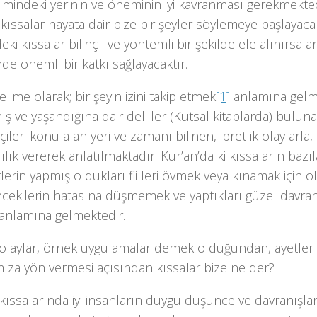
timindeki yerinin ve öneminin iyi kavranması gerekmekte
ıssalar hayata dair bize bir şeyler söylemeye başlayacak
eki kıssalar bilinçli ve yöntemli bir şekilde ele alınırsa 
nde önemli bir katkı sağlayacaktır.
elime olarak; bir şeyin izini takip etmek
[1]
anlamına gelme
ş ve yaşandığına dair deliller (Kutsal kitaplarda) bulun
çileri konu alan yeri ve zamanı bilinen, ibretlik olaylarla
lılık vererek anlatılmaktadır. Kur’an’da ki kıssaların bazıl
rin yapmış oldukları fiilleri övmek veya kınamak için o
ncekilerin hatasına düşmemek ve yaptıkları güzel davranı
anlamına gelmektedir.
olaylar, örnek uygulamalar demek olduğundan, ayetler 
ıza yön vermesi açısından kıssalar bize ne der?
kıssalarında iyi insanların duygu düşünce ve davranışlar