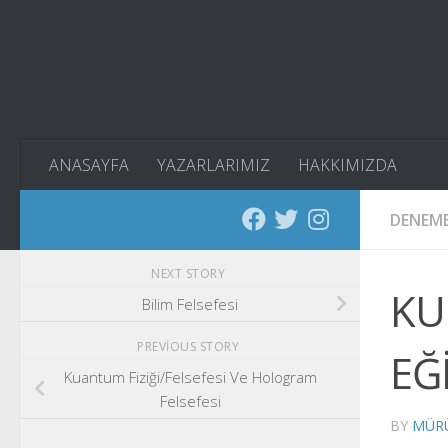
Skip to content
ANASAYFA
YAZARLARIMIZ
HAKKIMIZDA
DENEM
NEXT STORY
KU
Bilim Felsefesi
PREVIOUS STORY
EĞ
Kuantum Fiziği/Felsefesi Ve Hologram
Felsefesi
BY
MÜRÜ