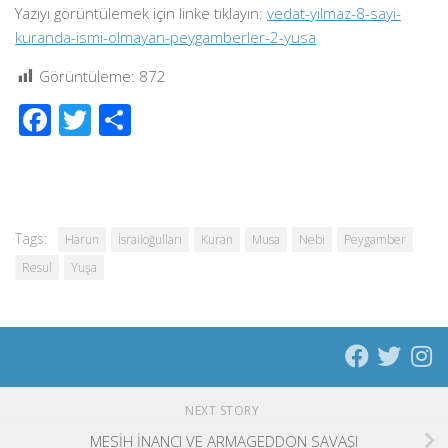
Yazıyı görüntülemek için linke tıklayın:
vedat-yilmaz-8-sayi-
kuranda-ismi-olmayan-peygamberler-2-yusa
Görüntüleme:
872
Facebook
Twitter
Share
Tags:
Harun
İsrailoğulları
Kuran
Musa
Nebi
Peygamber
Resul
Yuşa
NEXT STORY
MESİH İNANCI VE ARMAGEDDON SAVAŞI