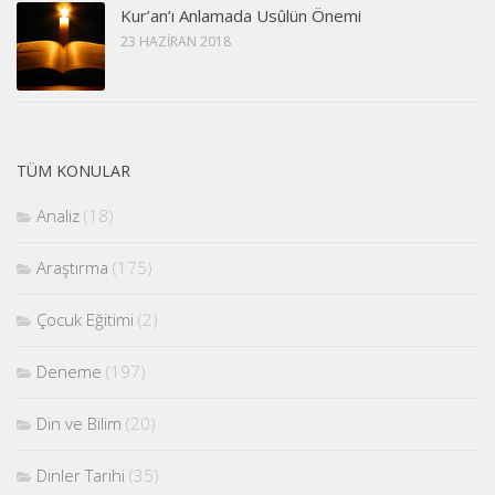
Kur’an’ı Anlamada Usûlün Önemi
23 HAZIRAN 2018
TÜM KONULAR
Analiz
(18)
Araştırma
(175)
Çocuk Eğitimi
(2)
Deneme
(197)
Din ve Bilim
(20)
Dinler Tarihi
(35)