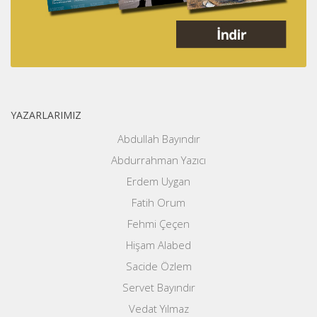
YAZARLARIMIZ
Abdullah Bayındır
Abdurrahman Yazıcı
Erdem Uygan
Fatih Orum
Fehmi Çeçen
Hişam Alabed
Sacide Özlem
Servet Bayındır
Vedat Yılmaz