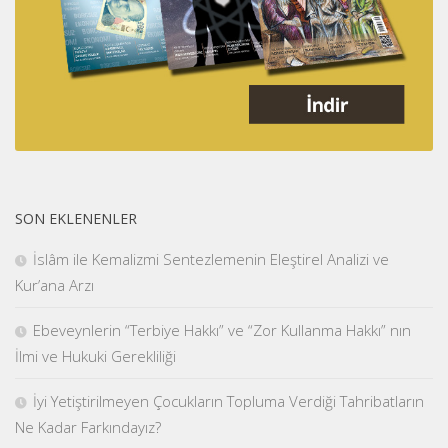
SON EKLENENLER
İslâm ile Kemalizmi Sentezlemenin Eleştirel Analizi ve
Kur’ana Arzı
Ebeveynlerin “Terbiye Hakkı” ve “Zor Kullanma Hakkı” nın
İlmi ve Hukuki Gerekliliği
İyi Yetiştirilmeyen Çocukların Topluma Verdiği Tahribatların
Ne Kadar Farkındayız?