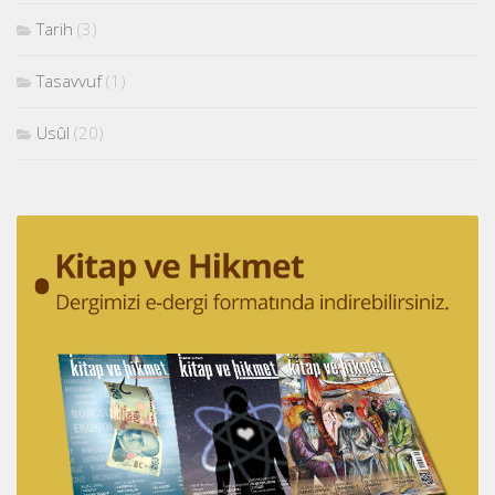
Tarih
(3)
Tasavvuf
(1)
Usûl
(20)