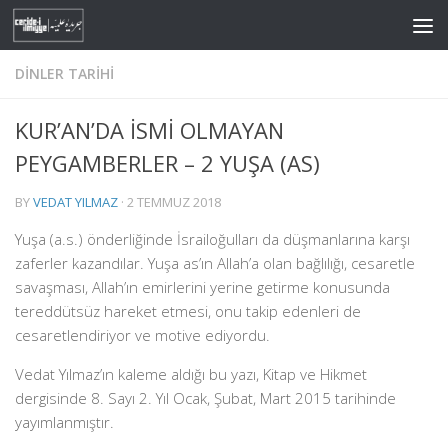
Skip to content
DINLER TARIHI
KUR’AN’DA İSMİ OLMAYAN
PEYGAMBERLER – 2 YUŞA (AS)
BY
VEDAT YILMAZ
·
2 TEMMUZ 2018
Yuşa (a.s.) önderliğinde İsrailoğulları da düşmanlarına karşı
zaferler kazandılar. Yuşa as’ın Allah’a olan bağlılığı, cesaretle
savaşması, Allah’ın emirlerini yerine getirme konusunda
tereddütsüz hareket etmesi, onu takip edenleri de
cesaretlendiriyor ve motive ediyordu.
Vedat Yılmaz’ın kaleme aldığı bu yazı, Kitap ve Hikmet
dergisinde 8. Sayı 2. Yıl Ocak, Şubat, Mart 2015 tarihinde
yayımlanmıştır.