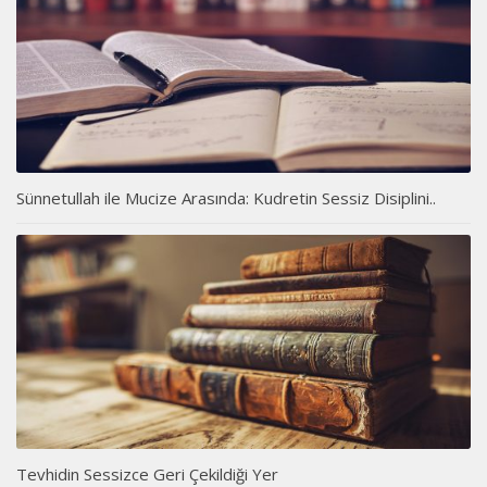
Sünnetullah ile Mucize Arasında: Kudretin Sessiz Disiplini..
Tevhidin Sessizce Geri Çekildiği Yer