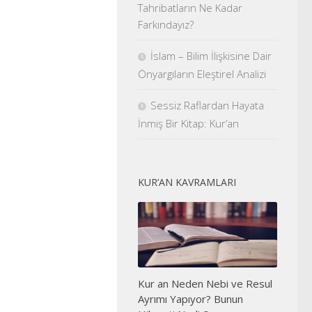
Tahribatların Ne Kadar
Farkındayız?
İslam – Bilim İlişkisine Dair
Önyargıların Eleştirel Analizi
Sessiz Raflardan Hayata
İnmiş Bir Kitap: Kur’an
KUR’AN KAVRAMLARI
Kur an Neden Nebi ve Resul
Ayrımı Yapıyor? Bunun