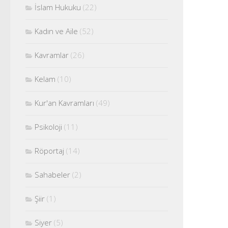
İslam Hukuku
(22)
Kadın ve Aile
(52)
Kavramlar
(26)
Kelam
(10)
Kur'an Kavramları
(49)
Psikoloji
(11)
Röportaj
(14)
Sahabeler
(2)
Şiir
(1)
Siyer
(5)