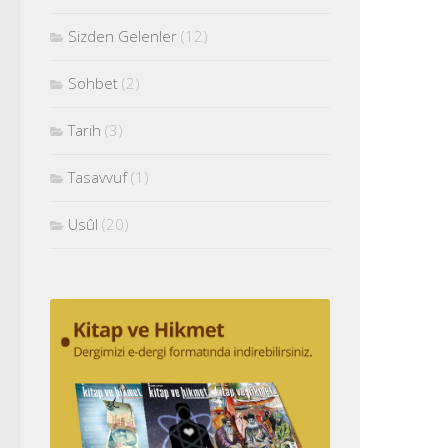
Sizden Gelenler
(12)
Sohbet
(2)
Tarih
(3)
Tasavvuf
(1)
Usûl
(20)