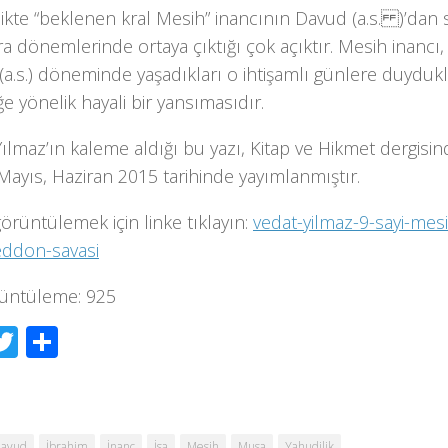
ikte “beklenen kral Mesih” inancının Davud (a.s. )’dan 
a dönemlerinde ortaya çıktığı çok açıktır. Mesih inancı,
a.s.) döneminde yaşadıkları o ihtişamlı günlere duydukl
e yönelik hayali bir yansımasıdır.
ılmaz’ın kaleme aldığı bu yazı, Kitap ve Hikmet dergisinde
Mayıs, Haziran 2015 tarihinde yayımlanmıştır.
görüntülemek için linke tıklayın:
vedat-yilmaz-9-sayi-mesi
ddon-savasi
üntüleme:
925
acebook
Twitter
Share
avud
İbrahim
İnanç
İsa
Mesih
Musa
Yahudilik