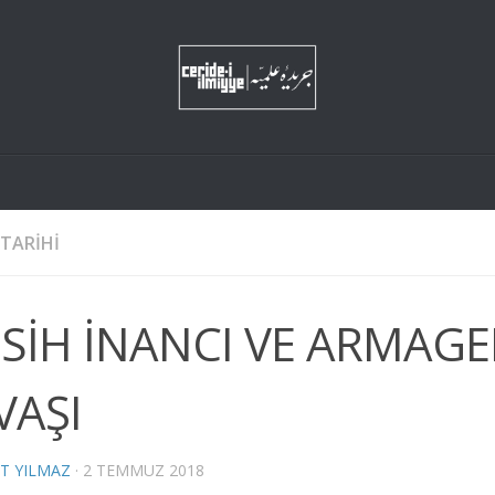
 TARIHI
SİH İNANCI VE ARMAG
VAŞI
T YILMAZ
·
2 TEMMUZ 2018