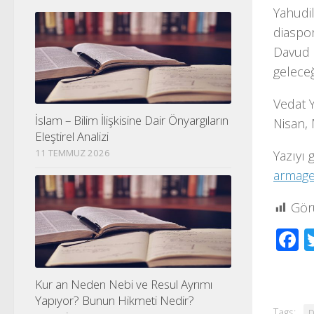
Yahudil
diaspor
Davud (
geleceğ
Vedat Y
İslam – Bilim İlişkisine Dair Önyargıların
Nisan, 
Eleştirel Analizi
11 TEMMUZ 2026
Yazıyı 
armage
Gör
F
Kur an Neden Nebi ve Resul Ayrımı
Yapıyor? Bunun Hikmeti Nedir?
Tags:
D