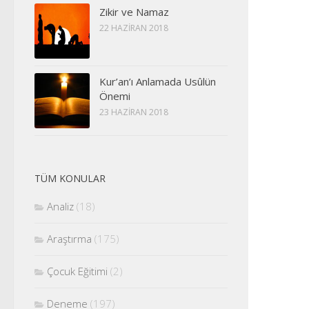
Zikir ve Namaz
22 HAZIRAN 2018
Kur’an’ı Anlamada Usûlün
Önemi
23 HAZIRAN 2018
TÜM KONULAR
Analiz
(18)
Araştırma
(175)
Çocuk Eğitimi
(2)
Deneme
(197)