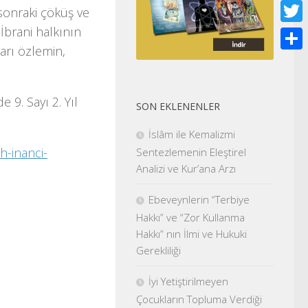
Face
sonraki çöküş ve
 İbrani halkının
Twitt
arı özlemin,
Shar
 9. Sayı 2. Yıl
SON EKLENENLER
İslâm ile Kemalizmi
h-inanci-
Sentezlemenin Eleştirel
Analizi ve Kur’ana Arzı
Ebeveynlerin “Terbiye
Hakkı” ve “Zor Kullanma
Hakkı” nın İlmi ve Hukuki
Gerekliliği
İyi Yetiştirilmeyen
Çocukların Topluma Verdiği