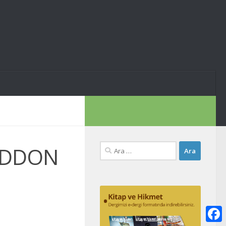
Arama:
EDDON