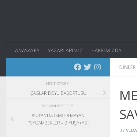
Skip to content
ANASAYFA
YAZARLARIMIZ
HAKKIMIZDA
DINLER
NEXT STORY
ME
ÇAĞLAR BOYU BAŞÖRTÜSÜ
PREVIOUS STORY
SA
KUR’AN’DA İSMİ OLMAYAN
PEYGAMBERLER – 2 YUŞA (AS)
BY
VEDA