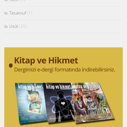
Tasavvuf
(1)
Usûl
(20)