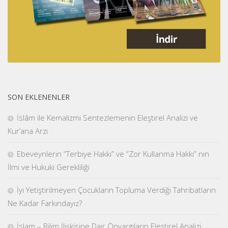
SON EKLENENLER
İslâm ile Kemalizmi Sentezlemenin Eleştirel Analizi ve
Kur’ana Arzı
Ebeveynlerin “Terbiye Hakkı” ve “Zor Kullanma Hakkı” nın
İlmi ve Hukuki Gerekliliği
İyi Yetiştirilmeyen Çocukların Topluma Verdiği Tahribatların
Ne Kadar Farkındayız?
İslam – Bilim İlişkisine Dair Önyargıların Eleştirel Analizi