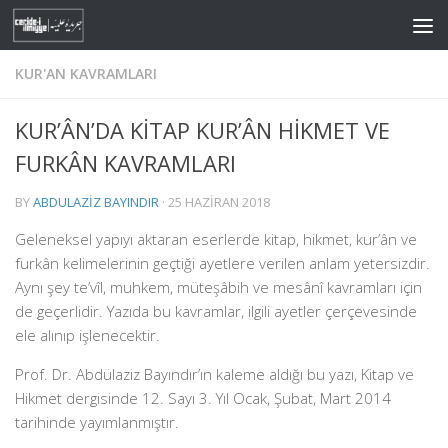
Skip to content
KUR'AN KAVRAMLARI
KUR’ÂN’DA KİTAP KUR’ÂN HİKMET VE
FURKÂN KAVRAMLARI
BY
ABDULAZIZ BAYINDIR
·
25 HAZIRAN 2018
Geleneksel yapıyı aktaran eserlerde kitap, hikmet, kur’ân ve
furkân kelimelerinin geçtiği ayetlere verilen anlam yetersizdir.
Aynı şey te’vîl, muhkem, müteşâbih ve mesânî kavramları için
de geçerlidir. Yazıda bu kavramlar, ilgili ayetler çerçevesinde
ele alınıp işlenecektir.
Prof. Dr. Abdülaziz Bayındır’ın kaleme aldığı bu yazı, Kitap ve
Hikmet dergisinde 12. Sayı 3. Yıl Ocak, Şubat, Mart 2014
tarihinde yayımlanmıştır.