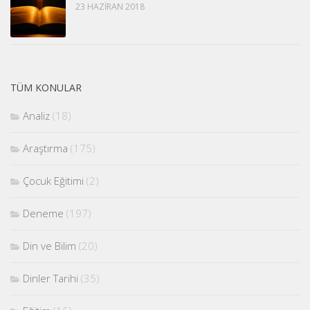
23 HAZIRAN 2018
TÜM KONULAR
Analiz
(18)
Araştırma
(175)
Çocuk Eğitimi
(2)
Deneme
(197)
Din ve Bilim
(20)
Dinler Tarihi
(35)