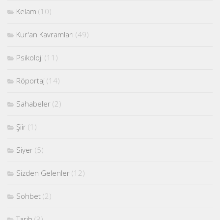
Kelam
(10)
Kur'an Kavramları
(49)
Psikoloji
(11)
Röportaj
(14)
Sahabeler
(2)
Şiir
(1)
Siyer
(5)
Sizden Gelenler
(12)
Sohbet
(2)
Tarih
(3)