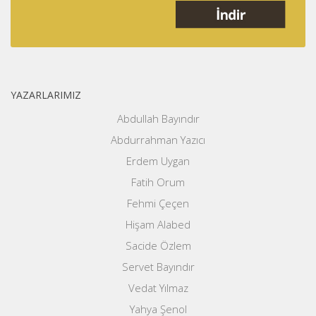
YAZARLARIMIZ
Abdullah Bayındır
Abdurrahman Yazıcı
Erdem Uygan
Fatih Orum
Fehmi Çeçen
Hişam Alabed
Sacide Özlem
Servet Bayındır
Vedat Yılmaz
Yahya Şenol