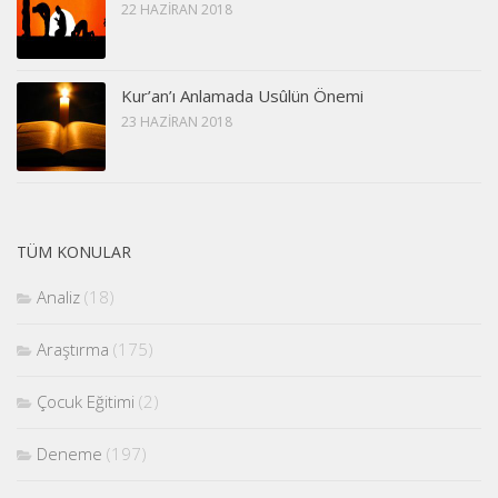
22 HAZIRAN 2018
Kur’an’ı Anlamada Usûlün Önemi
23 HAZIRAN 2018
TÜM KONULAR
Analiz
(18)
Araştırma
(175)
Çocuk Eğitimi
(2)
Deneme
(197)