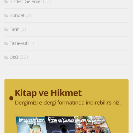
Sizden Gelenler
(12)
Sohbet
(2)
Tarih
(3)
Tasavvuf
(1)
Usûl
(20)