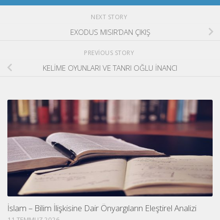
NEXT STORY
EXODUS MISIR’DAN ÇIKIŞ
PREVIOUS STORY
KELİME OYUNLARI VE TANRI OĞLU İNANCI
İslam – Bilim İlişkisine Dair Önyargıların Eleştirel Analizi
11 TEMMUZ 2026