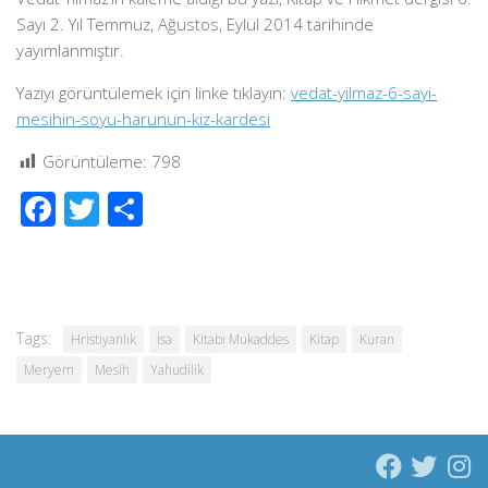
Sayı 2. Yıl Temmuz, Ağustos, Eylül 2014 tarihinde
yayımlanmıştır.
Yazıyı görüntülemek için linke tıklayın:
vedat-yilmaz-6-sayi-
mesihin-soyu-harunun-kiz-kardesi
Görüntüleme:
798
Facebook
Twitter
Share
Tags:
Hristiyanlık
İsa
Kitabı Mukaddes
Kitap
Kuran
Meryem
Mesih
Yahudilik