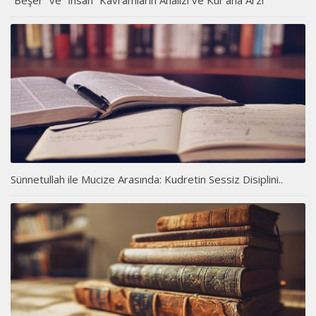
Sünnetullah ile Mucize Arasında: Kudretin Sessiz Disiplini..