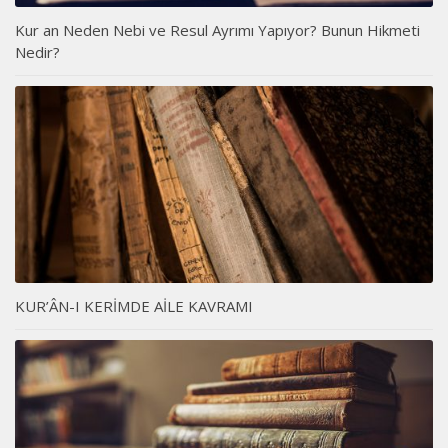
Kur an Neden Nebi ve Resul Ayrımı Yapıyor? Bunun Hikmeti
Nedir?
KUR’ÂN-I KERİMDE AİLE KAVRAMI