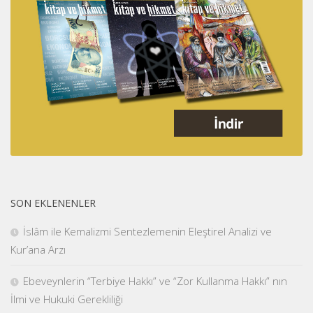
SON EKLENENLER
İslâm ile Kemalizmi Sentezlemenin Eleştirel Analizi ve
Kur’ana Arzı
Ebeveynlerin “Terbiye Hakkı” ve “Zor Kullanma Hakkı” nın
İlmi ve Hukuki Gerekliliği