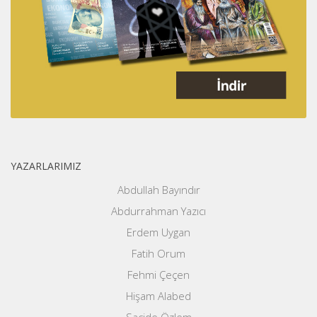
YAZARLARIMIZ
Abdullah Bayındır
Abdurrahman Yazıcı
Erdem Uygan
Fatih Orum
Fehmi Çeçen
Hişam Alabed
Sacide Özlem