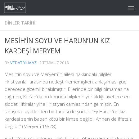
Skip to content
DINLER TARIHI
MESİH’İN SOYU VE HARUN’UN KIZ
KARDEŞİ MERYEM
BY
VEDAT YILMAZ
·
2 TEMMUZ 2018
Mesih’in soyu ve Meryem’in ailesi hakkındaki bilgiler
Hristiyanlar arasında netleştirilememişken, anlaşılması güç
derecede gizemli bırakılmıştır. Ellerinde bir bilgi olmamasına
rağmen, Kur’an’da bu konuda bilgilerin yer aldığı ayetlere en
şiddetli iftiralar yine Hristiyan camiasından gelmiştir. En
tartışmalı ayetlerden bir tanesi de şudur:
“
Ey Harun’un kız
kardeşi senin baban kötü bir kimse değildi. Annen de iffetsiz
değildi.”
(Meryem 19/28)
Vedat Yılmaz’ın kaleme aldığı bu yazı, Kitap ve Hikmet dergisi 6.