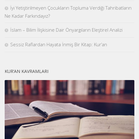
İyi Yetiştirilmeyen Çocukların Topluma Verdiği Tahribatların
Ne Kadar Farkındayız?
İslam – Bilim İlişkisine Dair Önyargıların Eleştirel Analizi
Sessiz Raflardan Hayata İnmiş Bir Kitap: Kur’an
KUR’AN KAVRAMLARI