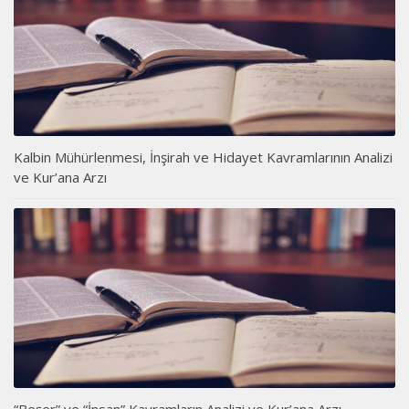
Kalbin Mühürlenmesi, İnşirah ve Hidayet Kavramlarının Analizi
ve Kur’ana Arzı
“Beşer” ve “İnsan” Kavramların Analizi ve Kur’ana Arzı