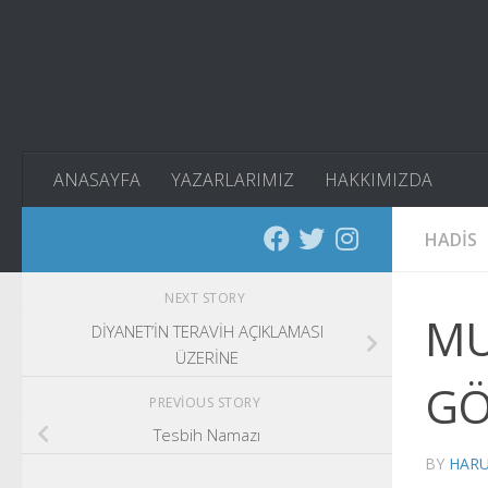
Skip to content
ANASAYFA
YAZARLARIMIZ
HAKKIMIZDA
HADIS
NEXT STORY
MU
DİYANET’İN TERAVİH AÇIKLAMASI
ÜZERİNE
GÖ
PREVIOUS STORY
Tesbih Namazı
BY
HAR