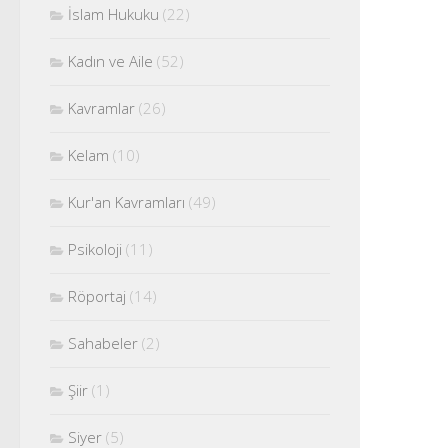
İslam Hukuku
(22)
Kadın ve Aile
(52)
Kavramlar
(26)
Kelam
(10)
Kur'an Kavramları
(49)
Psikoloji
(11)
Röportaj
(14)
Sahabeler
(2)
Şiir
(1)
Siyer
(5)