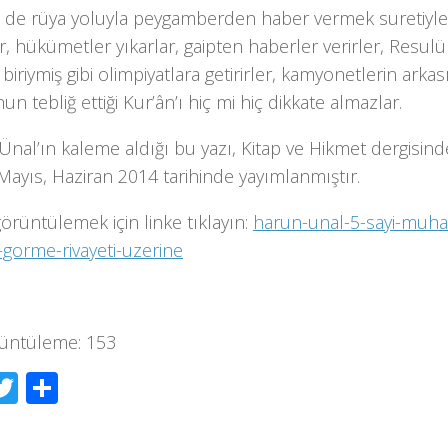
ri de rüya yoluyla peygamberden haber vermek suretiyle
r, hükümetler yıkarlar, gaipten haberler verirler, Resulü
 biriymiş gibi olimpiyatlara getirirler, kamyonetlerin arkası
n tebliğ ettiği Kur’ân’ı hiç mi hiç dikkate almazlar.
nal’ın kaleme aldığı bu yazı, Kitap ve Hikmet dergisinde 
Mayıs, Haziran 2014 tarihinde yayımlanmıştır.
görüntülemek için linke tıklayın:
harun-unal-5-sayi-muh
-gorme-rivayeti-uzerine
üntüleme:
153
acebook
Twitter
Share