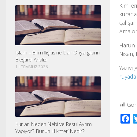
Kimile
kurarla
çalışan
Ama onu
Harun Ü
İslam – Bilim İlişkisine Dair Önyargıların
Nisan, 
Eleştirel Analizi
11 TEMMUZ 2026
Yazıyı 
ruyada
Gör
F
Kur an Neden Nebi ve Resul Ayrımı
Yapıyor? Bunun Hikmeti Nedir?