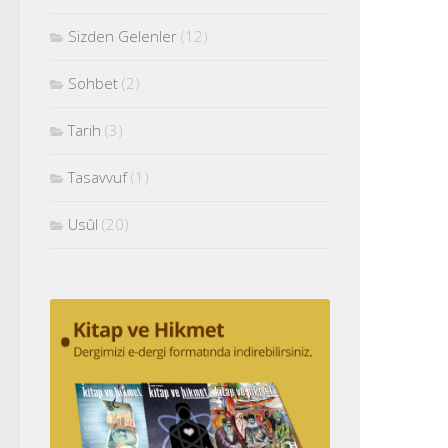
Sizden Gelenler
(12)
Sohbet
(2)
Tarih
(3)
Tasavvuf
(1)
Usûl
(20)