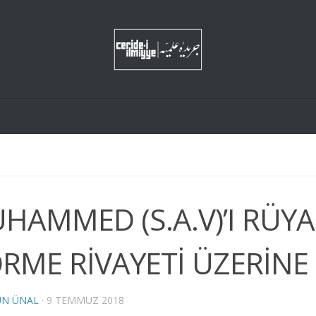
HAMMED (S.A.V)’I RÜY
RME RİVAYETİ ÜZERİNE
UN ÜNAL
·
9 TEMMUZ 2018