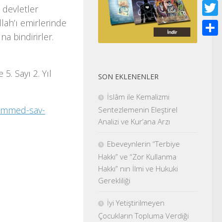
Face
 devletler
llah’ı emirlerinde
Twitt
na bindirirler.
Shar
5. Sayı 2. Yıl
SON EKLENENLER
İslâm ile Kemalizmi
ammed-sav-
Sentezlemenin Eleştirel
Analizi ve Kur’ana Arzı
Ebeveynlerin “Terbiye
Hakkı” ve “Zor Kullanma
Hakkı” nın İlmi ve Hukuki
Gerekliliği
İyi Yetiştirilmeyen
Çocukların Topluma Verdiği