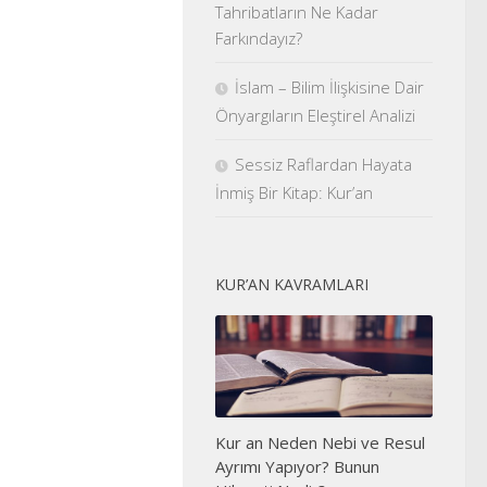
Tahribatların Ne Kadar
Farkındayız?
İslam – Bilim İlişkisine Dair
Önyargıların Eleştirel Analizi
Sessiz Raflardan Hayata
İnmiş Bir Kitap: Kur’an
KUR’AN KAVRAMLARI
Kur an Neden Nebi ve Resul
Ayrımı Yapıyor? Bunun