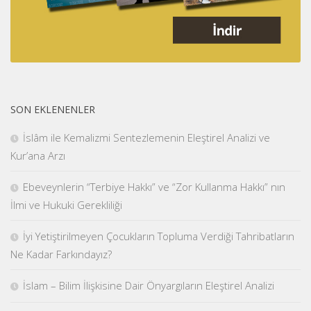
SON EKLENENLER
İslâm ile Kemalizmi Sentezlemenin Eleştirel Analizi ve
Kur’ana Arzı
Ebeveynlerin “Terbiye Hakkı” ve “Zor Kullanma Hakkı” nın
İlmi ve Hukuki Gerekliliği
İyi Yetiştirilmeyen Çocukların Topluma Verdiği Tahribatların
Ne Kadar Farkındayız?
İslam – Bilim İlişkisine Dair Önyargıların Eleştirel Analizi