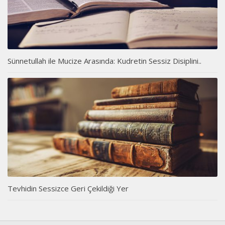
Sünnetullah ile Mucize Arasında: Kudretin Sessiz Disiplini..
Tevhidin Sessizce Geri Çekildiği Yer