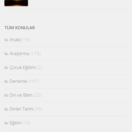
TÜM KONULAR
Analiz
(18)
Araştırma
(175)
Çocuk Eğitimi
(2)
Deneme
(197)
Din ve Bilim
(20)
Dinler Tarihi
(35)
Eğitim
(16)