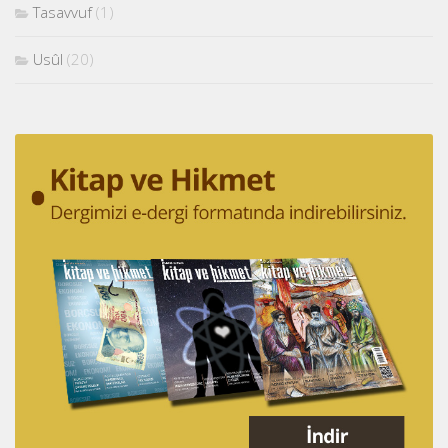
Tasavvuf
(1)
Usûl
(20)