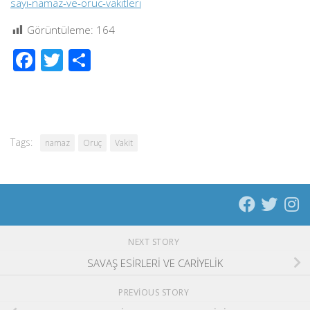
sayi-namaz-ve-oruc-vakitleri
Görüntüleme:
164
Facebook
Twitter
Share
Tags:
namaz
Oruç
Vakit
NEXT STORY
SAVAŞ ESİRLERİ VE CARİYELİK
PREVIOUS STORY