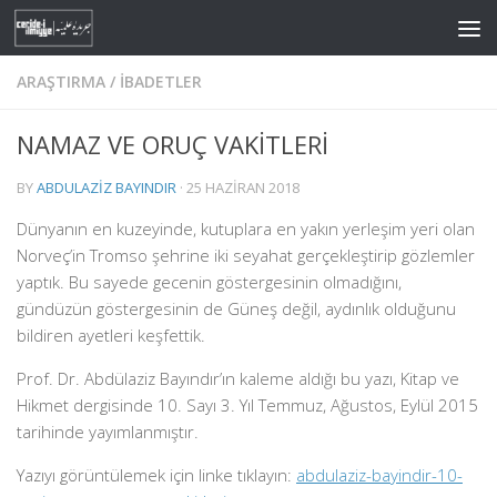
Skip to content
ARAŞTIRMA
/
İBADETLER
NAMAZ VE ORUÇ VAKİTLERİ
BY
ABDULAZIZ BAYINDIR
·
25 HAZIRAN 2018
Dünyanın en kuzeyinde, kutuplara en yakın yerleşim yeri olan
Norveç’in Tromso şehrine iki seyahat gerçekleştirip gözlemler
yaptık. Bu sayede gecenin göstergesinin olmadığını,
gündüzün göstergesinin de Güneş değil, aydınlık olduğunu
bildiren ayetleri keşfettik.
Prof. Dr. Abdülaziz Bayındır’ın kaleme aldığı bu yazı, Kitap ve
Hikmet dergisinde 10. Sayı 3. Yıl Temmuz, Ağustos, Eylül 2015
tarihinde yayımlanmıştır.
Yazıyı görüntülemek için linke tıklayın:
abdulaziz-bayindir-10-