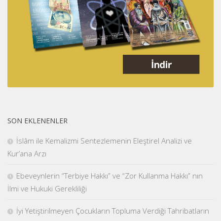
SON EKLENENLER
İslâm ile Kemalizmi Sentezlemenin Eleştirel Analizi ve
Kur’ana Arzı
Ebeveynlerin “Terbiye Hakkı” ve “Zor Kullanma Hakkı” nın
İlmi ve Hukuki Gerekliliği
İyi Yetiştirilmeyen Çocukların Topluma Verdiği Tahribatların