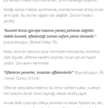
yol alırken, öfkeyi dost edinenler, stres bataklığa düşerler.
Kızdığı zaman haktan ayrılmamak, imanda kemale ermiş insan­
ların işidir. Bu da her yiğidin kârı değildir. Zira bir hadis-i
şerifte:
“Kuvvetli kimse (güreşte hasmını yenen) pehlivan değildir.
Hakiki kuvvetli, öfkelendiği zaman nefsini yenen kimsedir.”
buyurulmuştur. (Buhari Edep 76)
Mala, cana ve namusa zarar vermeyen konularda, mümkün
olan ölçüde, affetme tarafını seçmek, insan için en hayırlı
yoldur. Zira ayet-i kerimede:
“Öfkelerini yenenler, insanları affedenlerdir”
Buyrulmuştur. (Âl-
i İmran Sûresi, 3/134)
Öfke bir ateş kabul edilirse, bu önce sahibini yakar, o ateşin
her kıvılcımı da bir stres kaynağı olarak etrafa yayılır.
Ancak Allah rızası için öfkeyi yenmek ne kadar faziletli ise, din,