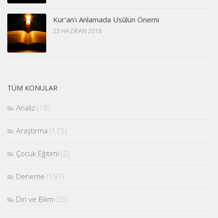
Kur’an’ı Anlamada Usûlün Önemi
23 HAZIRAN 2018
TÜM KONULAR
Analiz
(18)
Araştırma
(175)
Çocuk Eğitimi
(2)
Deneme
(197)
Din ve Bilim
(20)