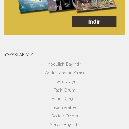
YAZARLARIMIZ
Abdullah Bayındır
Abdurrahman Yazıcı
Erdem Uygan
Fatih Orum
Fehmi Çeçen
Hişam Alabed
Sacide Özlem
Servet Bayındır