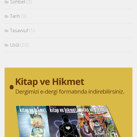
Sohbet
(2)
Tarih
(3)
Tasavvuf
(1)
Usûl
(20)