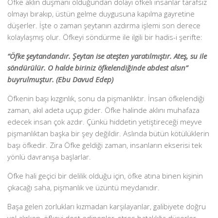
Öfke aklın düşmanı olduğundan dolayı öfkeli insanlar tarafsız
olmayı bırakıp, üstün gelme duygusuna kapılma gayretine
düşerler. İşte o zaman şeytanın azdırma işlemi son derece
kolaylaşmış olur. Öfkeyi söndürme ile ilgili bir hadis-i şerifte:
“Öfke şeytandandır. Şeytan ise ateşten yaratılmıştır. Ateş, su ile
söndürülür. O halde biriniz öfkelendiğinde abdest alsın”
buyrulmuştur. (Ebu Davud Edep)
Öfkenin başı kızgınlık, sonu da pişmanlıktır. İnsan öfkelendiği
zaman, akıl adeta uçup gider. Öfke halinde aklını muhafaza
edecek insan çok azdır. Çünkü hiddetin yetiştireceği meyve
pişmanlıktan başka bir şey değildir. Aslında bütün kötülüklerin
başı öfkedir. Zira Öfke geldiği zaman, insanların ekserisi tek
yönlü davranışa başlarlar.
Öfke hali geçici bir delilik olduğu için, öfke atına binen kişinin
çıkacağı saha, pişmanlık ve üzüntü meydanı­dır.
Başa gelen zorlukları kızmadan karşılayanlar, galibiyete doğru