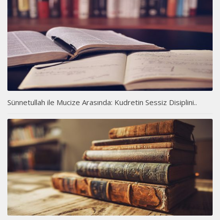
Sünnetullah ile Mucize Arasında: Kudretin Sessiz Disiplini..