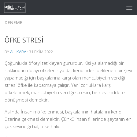
Skip to content
DENEME
ÖFKE STRESİ
BY
ALI KARA
·
31 EKIM 2022
Çoğunlukla öfkeyi tetikleyen gururdur. Kişi ya alamadığı bir
hakkından dolayı öfkelenir ya da; kendinden beklenen bir şeyi
yapamadığı için başkalarına karşı olan mahcubiyetin verdiği
stresi öfke ile kapatmaya çalışır. Yani zorluklara karşı
öfkelenmek, mahcubiyetin verdiği stresin, bir nevi hiddete
dönüşmesi demektir.
Aslında İnsanın öfkelenmesi, başkalarının hatalarını kendi
üzerine çekmesi demektir. Çünkü insan fillerinde şeytanın en
çok sevindiği hal, öfke halidir.