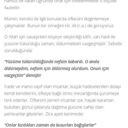
namus ve vatan uğrunda cihat için öfkelenmekte o ölçüde
fazilettir.
Mümin, kendisi ile ilgili konularda öfkesini dizginlemeye
çalışmalıdır. Bunun bir örneğini Hz. Ali (r.a.) de görüyoruz.
O Allah için savaşırken köşeye sıkıştırdığı kâfir, can havli ile
yüzüne tükürdüğü zaman, öldürmekten vazgeçmiştir. Sebebi
sorulduğunda:
“Yüzüme tükürüldüğünde nefsim kabardı. O anda
öldürseydim, nefsim için öldürmüş olurdum. Onun için
vazgeçtim” demiştir
İrade ve inancı zayıf olan insanlar, küçük hadi­selerden dolayı
kendi kendilerini, öfkeye bağlı stres mezarlığında çü­rümeye
terk ederler. Öfkesini yenen insanlar ise, hayatı karartan
bulutları, gönül ışıklarıyla dağıtma gücüne sahip olan
pehlivanlar gibidirler. Zira ayeti kerimede:
“Onlar kızdıkları zaman da kusurları bağış­larlar”