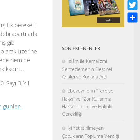
Face
Twitt
şılık bereketli
Shar
debi abartılarla
ış gibi
SON EKLENENLER
 olarak üzerine
rtebe hem de
İslâm ile Kemalizmi
rek kadın…
Sentezlemenin Eleştirel
Analizi ve Kur’ana Arzı
. Sayı 3. Yıl
Ebeveynlerin “Terbiye
Hakkı” ve “Zor Kullanma
n gunler-
Hakkı” nın İlmi ve Hukuki
Gerekliliği
İyi Yetiştirilmeyen
Çocukların Topluma Verdiği