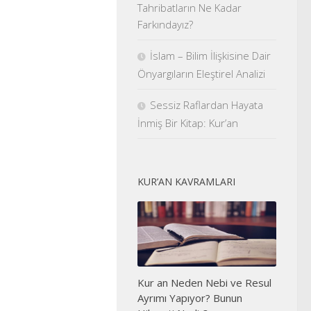
Tahribatların Ne Kadar
Farkındayız?
İslam – Bilim İlişkisine Dair
Önyargıların Eleştirel Analizi
Sessiz Raflardan Hayata
İnmiş Bir Kitap: Kur’an
KUR’AN KAVRAMLARI
Kur an Neden Nebi ve Resul
Ayrımı Yapıyor? Bunun