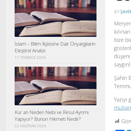
BY
ŞAHI
Meryem 
kılınan
bize bi
İslam – Bilim İlişkisine Dair Önyargıların
gösteri
Eleştirel Analizi
düşeni
11 TEMMUZ 2026
saygınl
Şahin B
Temmuz
Yazıyı 
mubare
Kur an Neden Nebi ve Resul Ayrımı
Yapıyor? Bunun Hikmeti Nedir?
Gör
22 HAZIRAN 2026