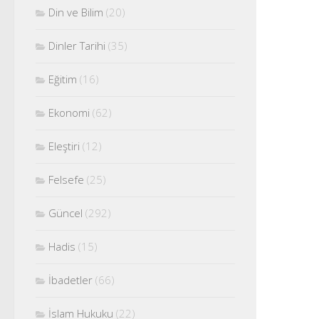
Din ve Bilim
(20)
Dinler Tarihi
(35)
Eğitim
(16)
Ekonomi
(62)
Eleştiri
(12)
Felsefe
(25)
Güncel
(292)
Hadis
(15)
İbadetler
(66)
İslam Hukuku
(22)