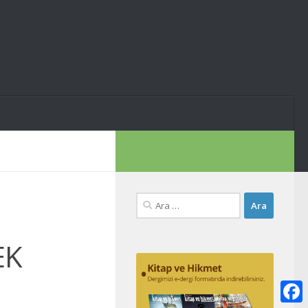
Arama:
EK