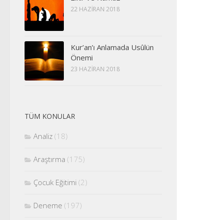
22 HAZIRAN 2018
Kur’an’ı Anlamada Usûlün
Önemi
23 HAZIRAN 2018
TÜM KONULAR
Analiz
(18)
Araştırma
(175)
Çocuk Eğitimi
(2)
Deneme
(197)