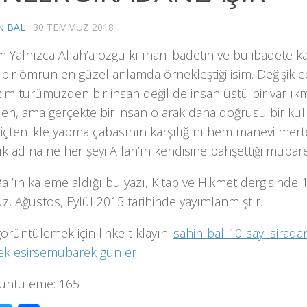
N BAL
·
30 TEMMUZ 2018
Yalnızca Allah’a özgü kılınan ibadetin ve bu ibadete kar
 bir ömrün en güzel anlamda örnekleştiği isim. Değişik e
zim türümüzden bir insan değil de insan üstü bir varlıkm
len, ama gerçekte bir insan olarak daha doğrusu bir kul
 içtenlikle yapma çabasının karşılığını hem manevi me
ık adına ne her şeyi Allah’ın kendisine bahşettiği müba
al’ın kaleme aldığı bu yazı, Kitap ve Hikmet dergisinde 10
, Ağustos, Eylül 2015 tarihinde yayımlanmıştır.
görüntülemek için linke tıklayın:
sahin-bal-10-sayi-sirada
klesirsemubarek gunler
üntüleme:
165