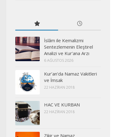
İslâm ile Kemalizmi
Sentezlemenin Eleştirel
Analizi ve Kur’ana Arzı
6 AĞUSTOS 2026
Kur’an’da Namaz Vakitleri
ve İmsak
22 HAZIRAN 2018
HAC VE KURBAN
22 HAZIRAN 2018
Zikir ve Namaz