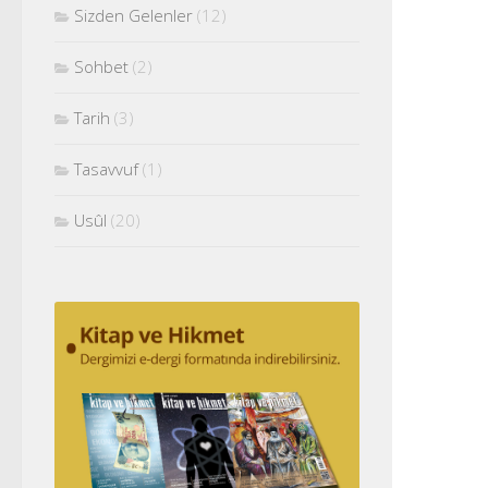
Sizden Gelenler
(12)
Sohbet
(2)
Tarih
(3)
Tasavvuf
(1)
Usûl
(20)