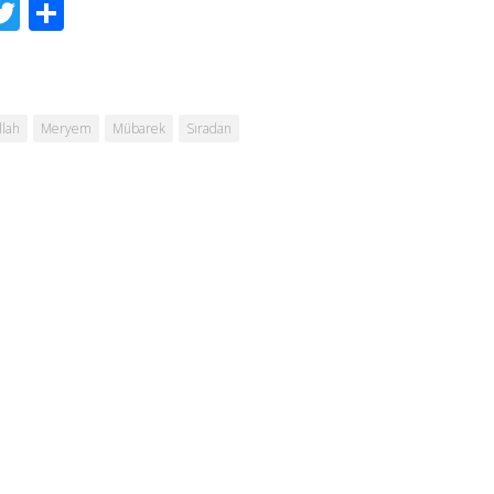
acebook
Twitter
Share
llah
Meryem
Mübarek
Sıradan