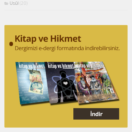
Usûl
(20)