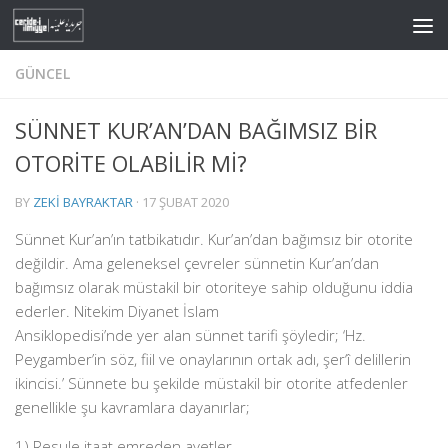
Skip to content
GÜNCEL
SÜNNET KUR’AN’DAN BAĞIMSIZ BİR
OTORİTE OLABİLİR Mİ?
BY
ZEKI BAYRAKTAR
·
17 ŞUBAT 2020
Sünnet Kur’an’ın tatbikatıdır. Kur’an’dan bağımsız bir otorite
değildir. Ama geleneksel çevreler sünnetin Kur’an’dan
bağımsız olarak müstakil bir otoriteye sahip olduğunu iddia
ederler. Nitekim Diyanet İslam
Ansiklopedisi’nde yer alan sünnet tarifi şöyledir;
‘Hz.
Peygamber’in söz, fiil ve onaylarının ortak adı, şer‘î delillerin
ikincisi.’
Sünnete bu şekilde müstakil bir otorite atfedenler
genellikle şu kavramlara dayanırlar;
1) Resule itaat emreden ayetler,