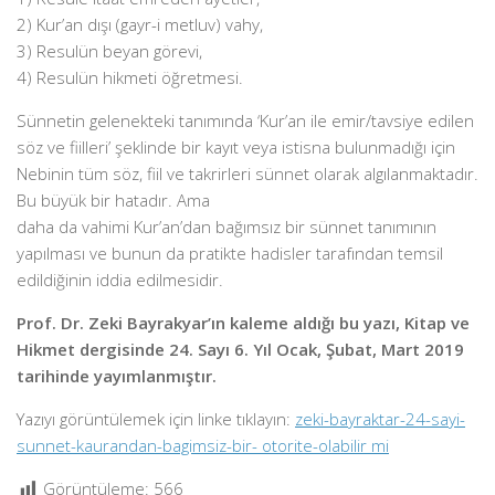
2) Kur’an dışı (gayr-i metluv) vahy,
3) Resulün beyan görevi,
4) Resulün hikmeti öğretmesi.
Sünnetin gelenekteki tanımında ‘
Kur’an ile emir/tavsiye edilen
söz ve fiilleri’
şeklinde bir kayıt veya istisna bulunmadığı için
Nebinin tüm söz, fiil ve takrirleri sünnet olarak algılanmaktadır.
Bu büyük bir hatadır. Ama
daha da vahimi Kur’an’dan bağımsız bir sünnet tanımının
yapılması ve bunun da pratikte hadisler tarafından temsil
edildiğinin iddia edilmesidir.
Prof. Dr. Zeki Bayrakyar’ın kaleme aldığı bu yazı, Kitap ve
Hikmet dergisinde 24. Sayı 6. Yıl Ocak, Şubat, Mart 2019
tarihinde yayımlanmıştır.
Yazıyı görüntülemek için linke tıklayın:
zeki-bayraktar-24-sayi-
sunnet-kaurandan-bagimsiz-bir- otorite-olabilir mi
Görüntüleme:
566