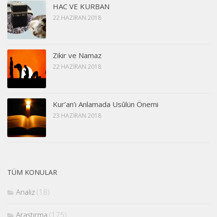
HAC VE KURBAN
22 HAZIRAN 2018
Zikir ve Namaz
22 HAZIRAN 2018
Kur’an’ı Anlamada Usûlün Önemi
23 HAZIRAN 2018
TÜM KONULAR
Analiz
(18)
Araştırma
(175)