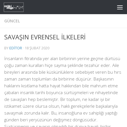
Skip to content
GÜNCEL
SAVAŞIN EVRENSEL İLKELERİ
BY
EDITOR
·
18 ŞUBAT 2020
İnsanların fıtratında yer alan birbirinin yerine geçme dürtüsü
çoğu zaman kuralları hiçe sayma şeklinde tezahür eder. Aile
bireyleri arasında bile küskünlüklere sebebiyet veren bu hırs
zaman zaman toplumları da birbirine düşürür.
Başkasının
haklarını kısıtlama hatta hayat hakkından bile mahrum etme
çabaları insanlık tarihi boyunca sürtüşmeleri ve nihayetinde
de savaşları hep beslemiştir. Bir toplum, ne kadar iyi bir
istikamet üzere olursa olsun, haklı gerekçelerle başkalarıyla
savaşmak zorunda kalır. Bu, insanoğluna ev sahipliği yaptığı
günden beri yeryüzünün değişmez döngüsüdür.
Sürtüşmenin ve savaşın olmadığı bir dünya hayali, hiçbir