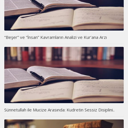
“Beşer” ve “İnsan” Kavramların Analizi ve Kur’ana Arzı
Sünnetullah ile Mucize Arasında: Kudretin Sessiz Disiplini..