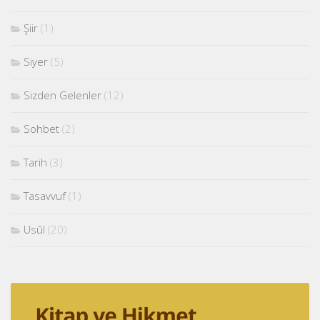
Şiir
(1)
Siyer
(5)
Sizden Gelenler
(12)
Sohbet
(2)
Tarih
(3)
Tasavvuf
(1)
Usûl
(20)