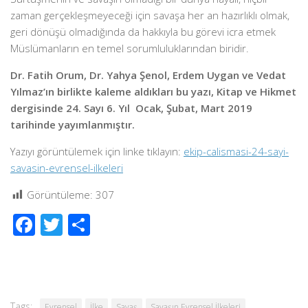
zaman gerçekleşmeyeceği için savaşa her an hazırlıklı olmak,
geri dönüşü olmadığında da hakkıyla bu görevi icra etmek
Müslümanların en temel sorumluluklarından biridir.
Dr. Fatih Orum, Dr. Yahya Şenol, Erdem Uygan ve Vedat
Yılmaz’ın birlikte kaleme aldıkları bu yazı, Kitap ve Hikmet
dergisinde 24. Sayı 6. Yıl
Ocak, Şubat, Mart 2019
tarihinde yayımlanmıştır.
Yazıyı görüntülemek için linke tıklayın:
ekip-calismasi-24-sayi-
savasin-evrensel-ilkeleri
Görüntüleme:
307
Facebook
Twitter
Share
Tags:
Evrensel
İlke
Savaş
Savaşın Evrensel İlkeleri