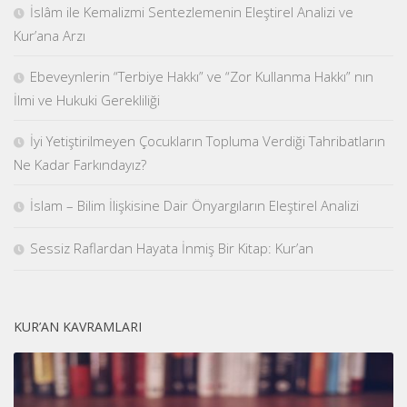
İslâm ile Kemalizmi Sentezlemenin Eleştirel Analizi ve
Kur’ana Arzı
Ebeveynlerin “Terbiye Hakkı” ve “Zor Kullanma Hakkı” nın
İlmi ve Hukuki Gerekliliği
İyi Yetiştirilmeyen Çocukların Topluma Verdiği Tahribatların
Ne Kadar Farkındayız?
İslam – Bilim İlişkisine Dair Önyargıların Eleştirel Analizi
Sessiz Raflardan Hayata İnmiş Bir Kitap: Kur’an
KUR’AN KAVRAMLARI