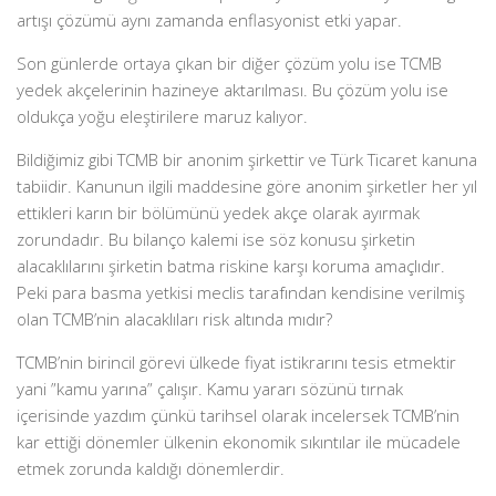
artışı çözümü aynı zamanda enflasyonist etki yapar.
Son günlerde ortaya çıkan bir diğer çözüm yolu ise TCMB
yedek akçelerinin hazineye aktarılması. Bu çözüm yolu ise
oldukça yoğu eleştirilere maruz kalıyor.
Bildiğimiz gibi TCMB bir anonim şirkettir ve Türk Ticaret kanuna
tabiidir. Kanunun ilgili maddesine göre anonim şirketler her yıl
ettikleri karın bir bölümünü yedek akçe olarak ayırmak
zorundadır. Bu bilanço kalemi ise söz konusu şirketin
alacaklılarını şirketin batma riskine karşı koruma amaçlıdır.
Peki para basma yetkisi meclis tarafından kendisine verilmiş
olan TCMB’nin alacaklıları risk altında mıdır?
TCMB’nin birincil görevi ülkede fiyat istikrarını tesis etmektir
yani ”kamu yarına” çalışır. Kamu yararı sözünü tırnak
içerisinde yazdım çünkü tarihsel olarak incelersek TCMB’nin
kar ettiği dönemler ülkenin ekonomik sıkıntılar ile mücadele
etmek zorunda kaldığı dönemlerdir.