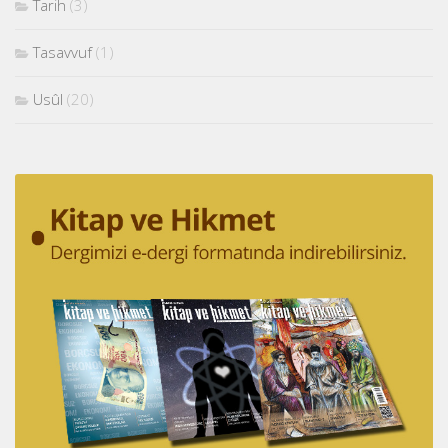
Tarih
(3)
Tasavvuf
(1)
Usûl
(20)