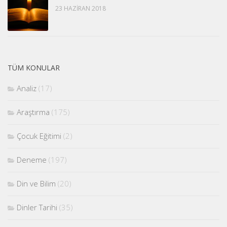
23 HAZIRAN 2018
TÜM KONULAR
Analiz
(17)
Araştırma
(175)
Çocuk Eğitimi
(2)
Deneme
(197)
Din ve Bilim
(20)
Dinler Tarihi
(35)