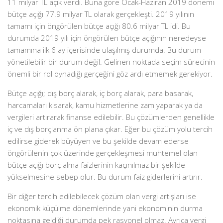
11 milyar TL açık verdi. Buna göre Ocak-Haziran 2019 dönemi
bütçe açığı 77.9 milyar TL olarak gerçekleşti. 2019 yılının
tamamı için öngörülen bütçe açığı 80.6 milyar TL idi. Bu
durumda 2019 yılı için öngörülen bütçe açığının neredeyse
tamamına ilk 6 ay içerisinde ulaşılmış durumda. Bu durum
yönetilebilir bir durum değil. Gelinen noktada seçim sürecinin
önemli bir rol oynadığı gerçeğini göz ardı etmemek gerekiyor.
Bütçe açığı; dış borç alarak, iç borç alarak, para basarak,
harcamaları kısarak, kamu hizmetlerine zam yaparak ya da
vergileri artırarak finanse edilebilir. Bu çözümlerden genellikle
iç ve dış borçlanma ön plana çıkar. Eğer bu çözüm yolu tercih
edilirse giderek büyüyen ve bu şekilde devam ederse
öngörülenin çok üzerinde gerçekleşmesi muhtemel olan
bütçe açığı borç alma faizlerinin kaçınılmaz bir şekilde
yükselmesine sebep olur. Bu durum faiz giderlerini artırır.
Bir diğer tercih edilebilecek çözüm olan vergi artışları ise
ekonomik küçülme dönemlerinde yani ekonominin durma
noktasına geldiği durumda pek rasyonel olmaz. Ayrıca vergi