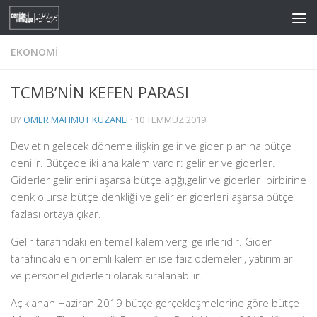
Skip to content
EKONOMI
TCMB’NİN KEFEN PARASI
BY
ÖMER MAHMUT KUZANLI
·
10 TEMMUZ 2019
Devletin gelecek döneme ilişkin gelir ve gider planına bütçe
denilir. Bütçede iki ana kalem vardır: gelirler ve giderler.
Giderler gelirlerini aşarsa bütçe açığı,gelir ve giderler birbirine
denk olursa bütçe denkliği ve gelirler giderleri aşarsa bütçe
fazlası ortaya çıkar.
Gelir tarafındaki en temel kalem vergi gelirleridir. Gider
tarafındaki en önemli kalemler ise faiz ödemeleri, yatırımlar
ve personel giderleri olarak sıralanabilir.
Açıklanan Haziran 2019 bütçe gerçekleşmelerine göre bütçe