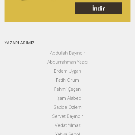
YAZARLARIMIZ
Abdullah Bayındır
Abdurrahman Yazıcı
Erdem Uygan
Fatih Orum
Fehmi Çeçen
Hişam Alabed
Sacide Özlem
Servet Bayındır
Vedat Yılmaz
Yahya Şenol