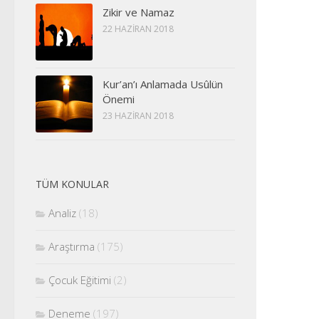
Zikir ve Namaz
22 HAZIRAN 2018
Kur’an’ı Anlamada Usûlün
Önemi
23 HAZIRAN 2018
TÜM KONULAR
Analiz
(18)
Araştırma
(175)
Çocuk Eğitimi
(2)
Deneme
(197)