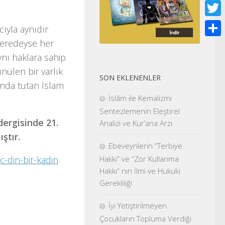
Face
Twitt
ıcıyla aynıdır
neredeyse her
Shar
nı haklara sahip
ünülen bir varlık
SON EKLENENLER
planda tutan İslam
İslâm ile Kemalizmi
Sentezlemenin Eleştirel
dergisinde 21.
Analizi ve Kur’ana Arzı
ştır.
Ebeveynlerin “Terbiye
Hakkı” ve “Zor Kullanma
c-din-bir-kadin
Hakkı” nın İlmi ve Hukuki
Gerekliliği
İyi Yetiştirilmeyen
Çocukların Topluma Verdiği