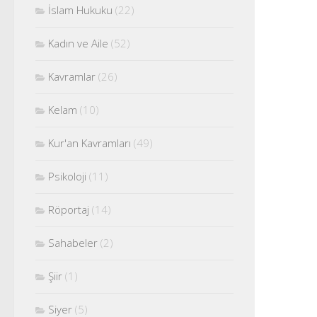
İslam Hukuku
(22)
Kadın ve Aile
(52)
Kavramlar
(26)
Kelam
(10)
Kur'an Kavramları
(49)
Psikoloji
(11)
Röportaj
(14)
Sahabeler
(2)
Şiir
(1)
Siyer
(5)