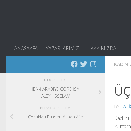
Skip to content
ANASAYFA
YAZARLARIMIZ
HAKKIMIZDA
KADIN V
NEXT STORY
ÜÇ
İBN-İ ARABÎ’YE GÖRE İSÂ
ALEYHİSSELAM
BY
HATI
PREVIOUS STORY
Çocukları Elinden Alınan Aile
Kadını 
kurtar