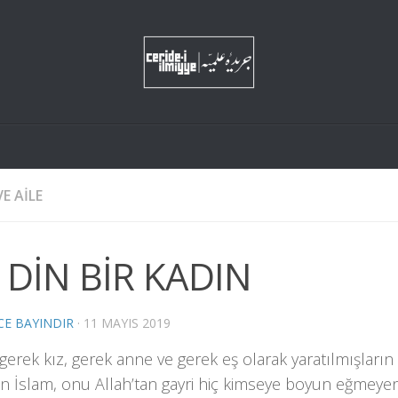
E AILE
 DİN BİR KADIN
CE BAYINDIR
·
11 MAYIS 2019
gerek kız, gerek anne ve gerek eş olarak yaratılmışlar
an İslam, onu Allah’tan gayri hiç kimseye boyun eğmeye