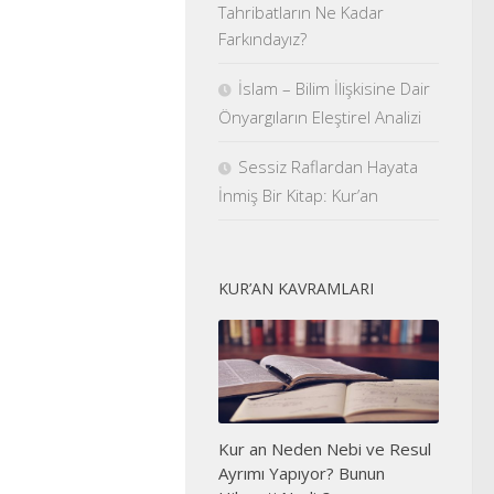
Tahribatların Ne Kadar
Farkındayız?
İslam – Bilim İlişkisine Dair
Önyargıların Eleştirel Analizi
Sessiz Raflardan Hayata
İnmiş Bir Kitap: Kur’an
KUR’AN KAVRAMLARI
Kur an Neden Nebi ve Resul
Ayrımı Yapıyor? Bunun