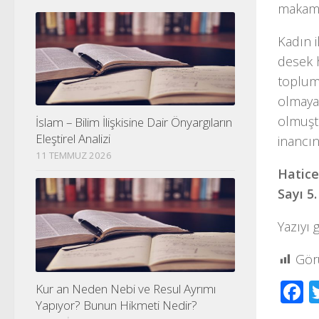
makama 
Kadın i
desek 
toplumd
olmayan
olmuştu
İslam – Bilim İlişkisine Dair Önyargıların
Eleştirel Analizi
inancın
11 TEMMUZ 2026
Hatice
Sayı 5
Yazıyı 
Gör
F
Kur an Neden Nebi ve Resul Ayrımı
Yapıyor? Bunun Hikmeti Nedir?