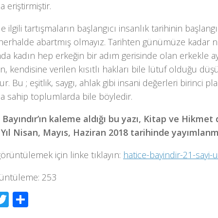
eriştirmiştir.
le ilgili tartışmaların başlangıcı insanlık tarihinin başlang
herhalde abartmış olmayız. Tarihten günümüze kadar 
a kadın hep erkeğin bir adım gerisinde olan erkekle ay
, kendisine verilen kısıtlı hakları bile lütuf olduğu düş
r. Bu ; eşitlik, saygı, ahlak gibi insani değerleri birinci 
a sahip toplumlarda bile böyledir.
 Bayındır’ın kaleme aldığı bu yazı, Kitap ve Hikmet 
. Yıl Nisan, Mayıs, Haziran 2018 tarihinde yayımlanmı
görüntülemek için linke tıklayın:
hatice-bayindir-21-sayi-u
üntüleme:
253
acebook
Twitter
Share