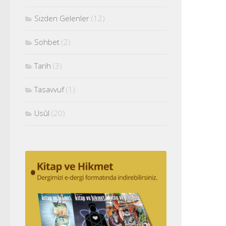
Sizden Gelenler
(12)
Sohbet
(2)
Tarih
(3)
Tasavvuf
(1)
Usûl
(20)