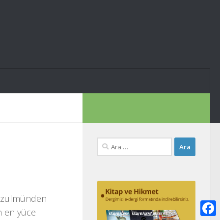
Arama:
ın zulmünden
n en yüce