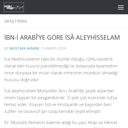
Skip to content
ARAŞTIRMA
İBN-İ ARABÎ’YE GÖRE İSÂ ALEYHİSSELAM
BY
MUSTAFA AKMAN
·
13 MAYIS 2019
İsâ Aleyhisselamın tabii bir ölümle öldüğü, rûhlu-bedenli
olarak ilahi huzura yükseltilmediği ve dolayısıyla kıyametten
önce dünyaya bir insan olarak inmesinin mümkün olmadığı
hususu doğrudur.
İsâ aleyhisselam Muhyiddin İbn-i Arabî’de çeşitli açılardan
önem taşıyan bir peygamberdir. O pek çok eserinde İsâ’ya
temas eder. Esasen İsâ ve Hristiyanlık ve başından beri
sufiler ve tasavvuf için cazip temalar teşkil etmiştir.
Dr. Mustafa Akman’ın kaleme aldığı bu yazı, Kitap ve Hikmet