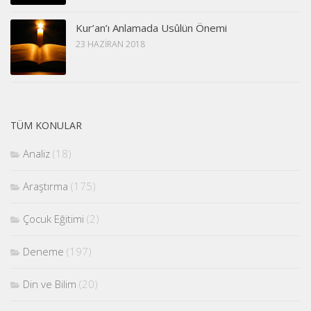
Kur’an’ı Anlamada Usûlün Önemi
23 HAZIRAN 2018
TÜM KONULAR
Analiz
(18)
Araştırma
(175)
Çocuk Eğitimi
(2)
Deneme
(197)
Din ve Bilim
(20)