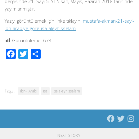
dergisinde 21. Sayı 5. Yıl Nisan, Mayıs, Haziran 2018 tarihinde
yayımlanmıştır.
Yazıyı görüntülemek için linke tıklayın:
mustafa-akman-21-sayi-
ibn-arabiye-gore-isa-aleyhisselam
Görüntüleme:
674
Facebook
Twitter
Share
Tags:
İbn-i Arabi
İsa
İsa aleyhisselam
NEXT STORY