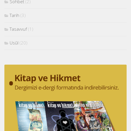
Sohbet
(2)
Tarih
(3)
Tasavvuf
(1)
Usûl
(20)