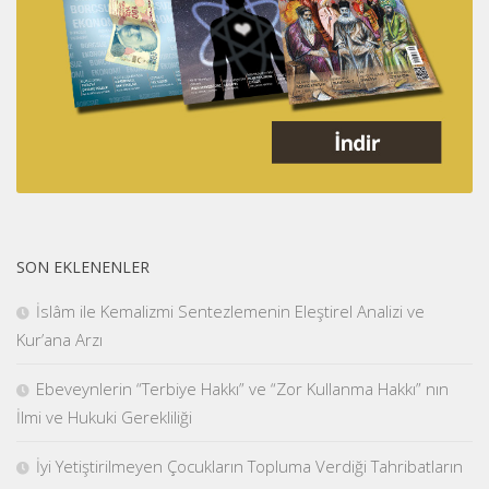
SON EKLENENLER
İslâm ile Kemalizmi Sentezlemenin Eleştirel Analizi ve
Kur’ana Arzı
Ebeveynlerin “Terbiye Hakkı” ve “Zor Kullanma Hakkı” nın
İlmi ve Hukuki Gerekliliği
İyi Yetiştirilmeyen Çocukların Topluma Verdiği Tahribatların