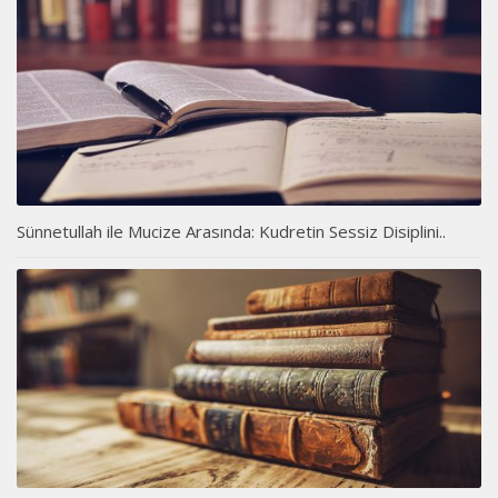
Sünnetullah ile Mucize Arasında: Kudretin Sessiz Disiplini..