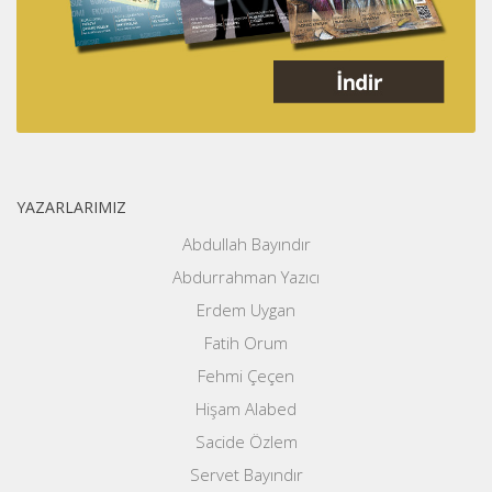
YAZARLARIMIZ
Abdullah Bayındır
Abdurrahman Yazıcı
Erdem Uygan
Fatih Orum
Fehmi Çeçen
Hişam Alabed
Sacide Özlem
Servet Bayındır