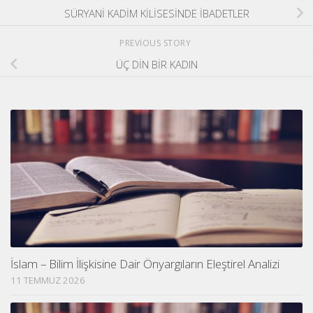
SÜRYANİ KADİM KİLİSESİNDE İBADETLER
PREVIOUS STORY
ÜÇ DİN BİR KADIN
İslam – Bilim İlişkisine Dair Önyargıların Eleştirel Analizi
11 TEMMUZ 2026