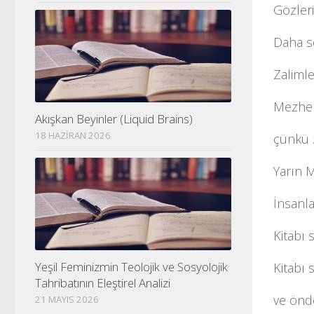
Gözleri
Daha so
Zalimle
Mezhep
Akışkan Beyinler (Liquid Brains)
18 HAZIRAN 2026
çünkü 
Yarın 
İnsanla
Kitabı 
Yeşil Feminizmin Teolojik ve Sosyolojik
Kitabı 
Tahribatının Eleştirel Analizi
ve önde
21 MAYIS 2026