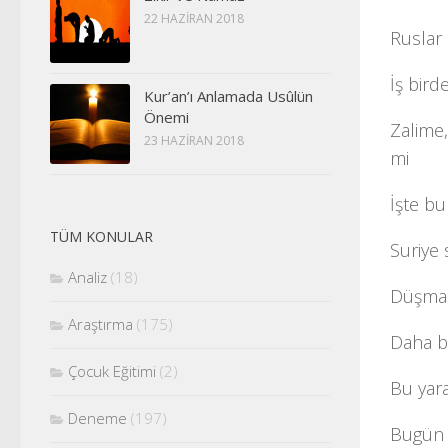
22 HAZIRAN 2018
Ruslar 
İş bird
Kur’an’ı Anlamada Usûlün
Önemi
Zalime
23 HAZIRAN 2018
mi
İşte b
TÜM KONULAR
Suriye 
Analiz
(18)
Düşman
Araştırma
(175)
Daha bü
Çocuk Eğitimi
(2)
Bu yara
Deneme
(197)
Bugün 