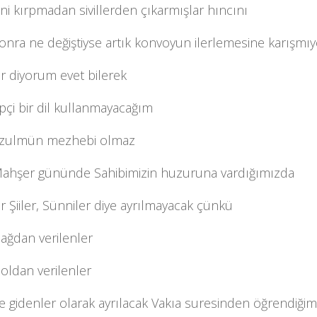
ni kırpmadan sivillerden çıkarmışlar hıncını
nra ne değiştiyse artık konvoyun ilerlemesine karışmıy
r diyorum evet bilerek
çi bir dil kullanmayacağım
zulmün mezhebi olmaz
Mahşer gününde Sahibimizin huzuruna vardığımızda
r Şiiler, Sünniler diye ayrılmayacak çünkü
sağdan verilenler
soldan verilenler
 gidenler olarak ayrılacak Vakıa suresinden öğrendiğim