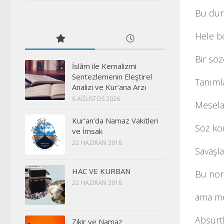
Bu dur
Hele bö
Bir sö
İslâm ile Kemalizmi
Sentezlemenin Eleştirel
Tanıml
Analizi ve Kur’ana Arzı
6 AĞUSTOS 2026
Mesela
Kur’an’da Namaz Vakitleri
Söz ko
ve İmsak
22 HAZIRAN 2018
Savaşlar
HAC VE KURBAN
Bu nor
22 HAZIRAN 2018
ama me
Absürtl
Zikir ve Namaz