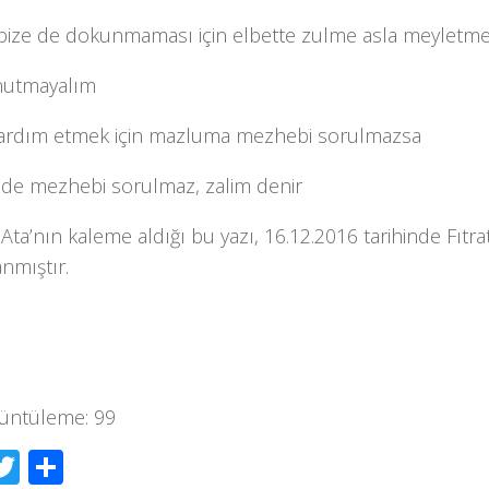
 bize de dokunmaması için elbette zulme asla meyletm
nutmayalım
yardım etmek için mazluma mezhebi sorulmazsa
 de mezhebi sorulmaz, zalim denir
ta’nın kaleme aldığı bu yazı, 16.12.2016 tarihinde Fıtra
nmıştır.
üntüleme:
99
acebook
Twitter
Share