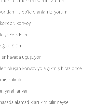
onun tek mezhebi vardır: Zulüm
yondan Halep’te olanları izliyorum
 koridor, konvoy
isler, ÖSO, Esed
soğuk, ölüm
ler havada uçuşuyor
rden oluşan konvoy yola çıkmış biraz önce
mış zalimler
r, yaralılar var
asada alamadıkları kim bilir neyse