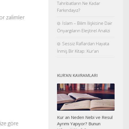
Tahribatların Ne Kadar
Farkındayız?
or zalimler
İslam – Bilim İlişkisine Dair
Önyargıların Eleştirel Analizi
Sessiz Raflardan Hayata
İnmiş Bir Kitap: Kur’an
KUR’AN KAVRAMLARI
Kur an Neden Nebi ve Resul
ize göre
Ayrımı Yapıyor? Bunun