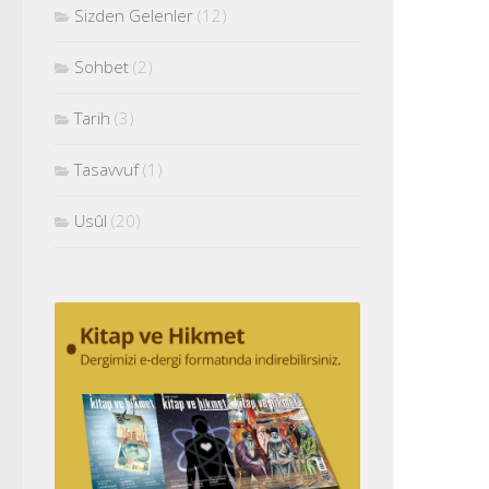
Sizden Gelenler
(12)
Sohbet
(2)
Tarih
(3)
Tasavvuf
(1)
Usûl
(20)