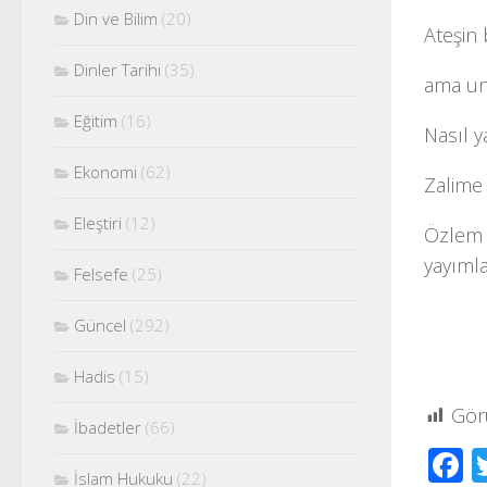
Din ve Bilim
(20)
Ateşin
Dinler Tarihi
(35)
ama u
Eğitim
(16)
Nasıl 
Ekonomi
(62)
Zalime
Eleştiri
(12)
Özlem A
yayımla
Felsefe
(25)
Güncel
(292)
Hadis
(15)
Gör
İbadetler
(66)
F
İslam Hukuku
(22)