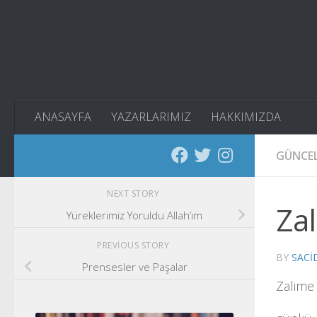
Skip to content
ANASAYFA
YAZARLARIMIZ
HAKKIMIZDA
GÜNCE
NEXT STORY
Za
Yüreklerimiz Yoruldu Allah’ım
PREVIOUS STORY
BY
SACI
Prensesler ve Paşalar
Zalime