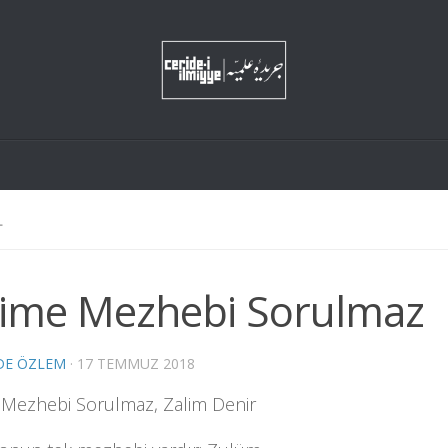
L
lime Mezhebi Sorulmaz
DE ÖZLEM
·
17 TEMMUZ 2018
 Mezhebi Sorulmaz, Zalim Denir