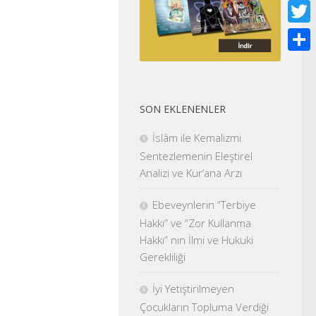
Face
Twitt
Shar
SON EKLENENLER
İslâm ile Kemalizmi
Sentezlemenin Eleştirel
Analizi ve Kur’ana Arzı
Ebeveynlerin “Terbiye
Hakkı” ve “Zor Kullanma
Hakkı” nın İlmi ve Hukuki
Gerekliliği
İyi Yetiştirilmeyen
Çocukların Topluma Verdiği