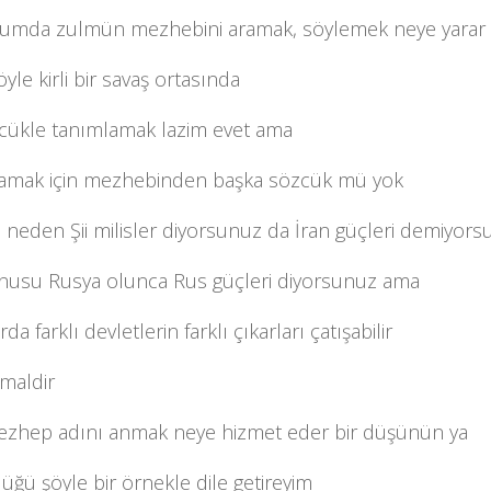
umda zulmün mezhebini aramak, söylemek neye yarar
yle kirli bir savaş ortasında
zcükle tanımlamak lazim evet ama
amak için mezhebinden başka sözcük mü yok
 neden Şii milisler diyorsunuz da İran güçleri demiyor
nusu Rusya olunca Rus güçleri diyorsunuz ama
da farklı devletlerin farklı çıkarları çatışabilir
maldir
zhep adını anmak neye hizmet eder bir düşünün ya
üğü şöyle bir örnekle dile getireyim