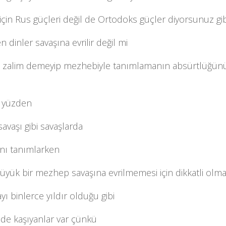
için Rus güçleri değil de Ortodoks güçler diyorsunuz gib
en dinler savaşına evrilir değil mi
, zalim demeyip mezhebiyle tanımlamanın absürtlüğünü 
u yüzden
savaşı gibi savaşlarda
ı tanımlarken
yük bir mezhep savaşına evrilmemesi için dikkatli olma
yı binlerce yıldır olduğu gibi
de kaşıyanlar var çünkü