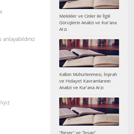
i
Melekler ve Cinler ile İlgili
Görüşlerin Analizi ve Kur’ana
Arzı
anlayabildiniz
Kalbin Mühürlenmesi, İnşirah
ve Hidayet Kavramlarının
Analizi ve Kur’ana Arzı
lıyız
“Beşer” ve “İnsan”