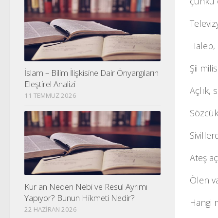
çünkü 
Televiz
Halep,
Şii mil
İslam – Bilim İlişkisine Dair Önyargıların
Eleştirel Analizi
Açlık, 
11 TEMMUZ 2026
Sözcük
Siville
Ateş aç
Ölen va
Kur an Neden Nebi ve Resul Ayrımı
Yapıyor? Bunun Hikmeti Nedir?
Hangi m
22 HAZIRAN 2026