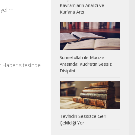
Kavramların Analizi ve
eyelim
Kur’ana Arzı
Sünnetullah ile Mucize
Arasında: Kudretin Sessiz
t Haber sitesinde
Disiplini..
Tevhidin Sessizce Geri
Çekildiği Yer