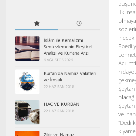
düşünd
İlk in
olmayan
sözleri
inecekl
İslâm ile Kemalizmi
Ebedi 
Sentezlemenin Eleştirel
Analizi ve Kur’ana Arzı
cennet
6 AĞUSTOS 2026
Acı imt
hidayet
Kur’an’da Namaz Vakitleri
ve İmsak
çekmeye
22 HAZIRAN 2018
Şeytan-
olacağı
HAC VE KURBAN
Şeytan
22 HAZIRAN 2018
ve inan
“Dedi k
kıyamet
Zikir ve Namaz