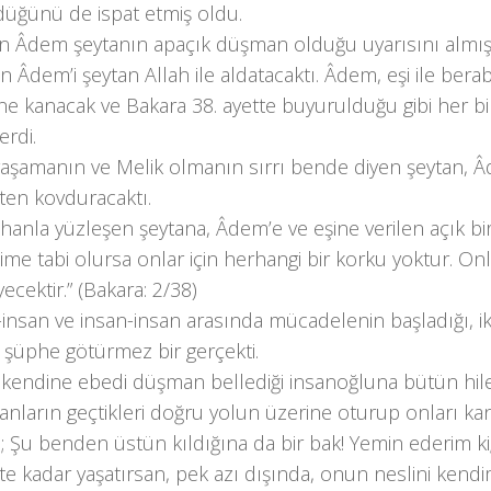
üğünü de ispat etmiş oldu.
san Âdem şeytanın apaçık düşman olduğu uyarısını almışt
 Âdem’i şeytan Allah ile aldatacaktı. Âdem, eşi ile bera
ne kanacak ve Bakara 38. ayette buyurulduğu gibi her bi
erdi.
yaşamanın ve Melik olmanın sırrı bende diyen şeytan, Â
ten kovduracaktı.
ihanla yüzleşen şeytana, Âdem’e ve eşine verilen açık bir
ime tabi olursa onlar için herhangi bir korku yoktur. O
cektir.” (Bakara: 2/38)
insan ve insan-insan arasında mücadelenin başladığı, ik
 şüphe götürmez bir gerçekti.
 kendine ebedi düşman bellediği insanoğluna bütün hile
anların geçtikleri doğru yolun üzerine oturup onları kan
i; Şu benden üstün kıldığına da bir bak! Yemin ederim ki
e kadar yaşatırsan, pek azı dışında, onun neslini kend