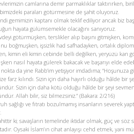
evlerimizin camlarına demir parmaklıklar taktırırken, biri
bimizdeki paraları götürmesine de şahit oluyoruz.
ndi gemimizin kaptanı olmak teklif ediliyor ancak biz ba
uğun hayata gülümsemekle olacağını sanıyoruz.
deyi götürmüşken, terslikler alıp başını gitmişken, ko
u boğmuşken, işsizlik had safhadayken, ortalık diploma
n, kimin eli kimin cebinde belli değilken, yeryüzü kan 
en nasıl hayata gülerek bakacak ve başarıyı elde edebi
 nokta da yine Rabb’im yetişiyor imdadıma; “Hoşunuza g
ize farz kılındı. Sizin için daha hayırlı olduğu hâlde bir
dür. Sizin için daha kötü olduğu hâlde bir şeyi sevmen
ür. Allah bilir, siz bilmezsiniz.” (Bakara: 2/216)
ruh sağlığı ve fıtratı bozulmamış insanların severek yaptı
.
ahittir ki; savaşların temelinde iktidar olmak, güç ve söz 
adır. Oysaki İslam’ın cihat anlayışı cehd etmek, yani m