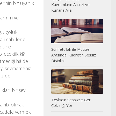
lerinin biz uyanık
Kavramların Analizi ve
Kur’ana Arzı
şarının ve
mşu çoluk
lı cahillerle
gölüne
Sünnetullah ile Mucize
lecektik ki?
Arasında: Kudretin Sessiz
itmediği hâlde
Disiplini..
 şeyi sevmemeniz
iz de
kları bir şey
Tevhidin Sessizce Geri
sahibi olmak
Çekildiği Yer
ücadele vermek,