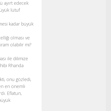
yü ayırt edecek
büyük lütuf
rmesi kadar büyük
elliği olması ve
kram olabilir mi?
sı ile dilimize
sahibi Rhanda
ti, onu gözledi,
hten en önemli
dı. Eflatun,
 büyük