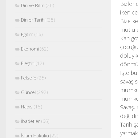
Bizler 
Din ve Bilim
(20)
iken ce
Dinler Tarihi
(35)
Bize ke
mutlul
Eğitim
(16)
Kan göv
çocuğun
Ekonomi
(62)
doluyke
Eleştiri
(12)
dönmüşk
İşte bu
Felsefe
(25)
savaş s
mümkün
Güncel
(292)
mümkünd
Hadis
(15)
Savaş, 
değildir
İbadetler
(66)
Tarih ş
yatmakt
İslam Hukuku
(22)