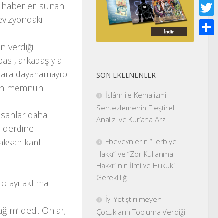
Face
t haberleri sunan
levizyondaki
Twitt
Shar
n verdiği
bası, arkadaşıyla
uklara dayanamayıp
SON EKLENENLER
nden memnun
İslâm ile Kemalizmi
Sentezlemenin Eleştirel
nsanlar daha
Analizi ve Kur’ana Arzı
a derdine
Ebeveynlerin “Terbiye
aksan kanlı
Hakkı” ve “Zor Kullanma
Hakkı” nın İlmi ve Hukuki
Gerekliliği
 olayı aklıma
İyi Yetiştirilmeyen
ağım’ dedi. Onlar;
Çocukların Topluma Verdiği