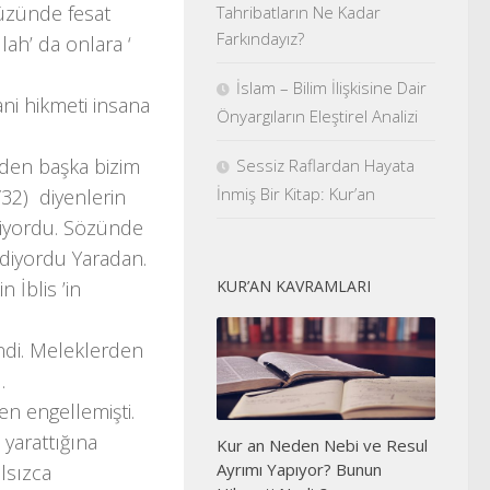
yüzünde fesat
Tahribatların Ne Kadar
Farkındayız?
lah’ da onlara ‘
İslam – Bilim İlişkisine Dair
ani hikmeti insana
Önyargıların Eleştirel Analizi
nden başka bizim
Sessiz Raflardan Hayata
İnmiş Bir Kitap: Kur’an
/32) diyenlerin
kliyordu. Sözünde
ediyordu Yaradan.
KUR’AN KAVRAMLARI
n İblis ’in
endi. Meleklerden
.
ten engellemişti.
 yarattığına
Kur an Neden Nebi ve Resul
Ayrımı Yapıyor? Bunun
lsızca