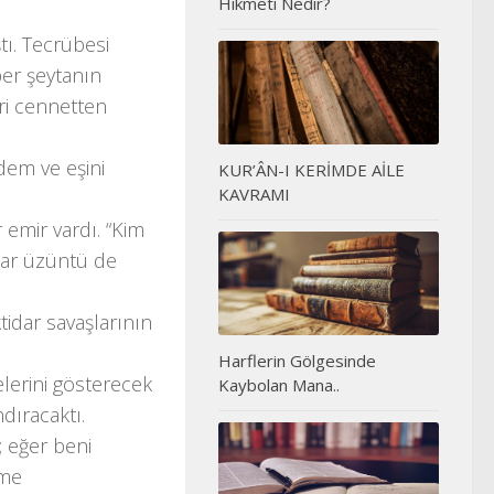
Hikmeti Nedir?
ı. Tecrübesi
ber şeytanın
ri cennetten
dem ve eşini
KUR’ÂN-I KERİMDE AİLE
KAVRAMI
 emir vardı. “Kim
nlar üzüntü de
tidar savaşlarının
Harflerin Gölgesinde
lerini gösterecek
Kaybolan Mana..
dıracaktı.
; eğer beni
ime