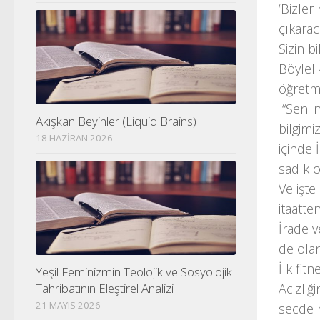
‘Bizler
çıkarac
Sizin b
Böyleli
öğretme
“Seni n
Akışkan Beyinler (Liquid Brains)
bilgimi
18 HAZIRAN 2026
içinde 
sadık o
Ve işte
itaatte
İrade v
de olan
İlk fit
Yeşil Feminizmin Teolojik ve Sosyolojik
Tahribatının Eleştirel Analizi
Acizliğ
21 MAYIS 2026
secde m