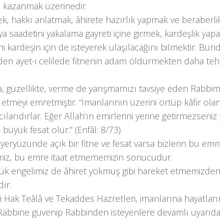
i kazanmak üzerinedir.
ek, hakkı anlatmak, âhirete hazırlık yapmak ve beraberlik
ya saadetini yakalama gayreti içine girmek, kardeşlik yapa
ini kardeşin için de isteyerek ulaşılacağını bilmektir. Bund
den ayet-i celilede fitnenin adam öldürmekten daha tehl
, güzellikte, verme de yarışmamızı tavsiye eden Rabbimi
etmeyi emretmiştir. “İmanlarının üzerini örtüp kâfir olanl
ılarıdırlar. Eğer Allah’ın emirlerini yerine getirmezseni
e büyük fesat olur.” (Enfâl: 8/73)
eryüzünde açık bir fitne ve fesat varsa bizlerin bu emr
iz, bu emre itaat etmememizin sonucudur.
ük engelimiz de âhiret yokmuş gibi hareket etmemizden
ır.
 Hak Teâlâ ve Tekaddes Hazretleri, imanlarına hayatlarını
 Rabbine güvenip Rabbinden isteyenlere devamlı uyarıd