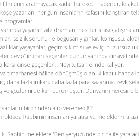
 filmlerini aratmayacak kadar hareketli haberler, felake
köşe yazarları, her gün insanların kafasını karıştıran te
ma programları…
anında yaşanan aile dramları, nesiller arası çatışmaları
lar, işsizlik sorunu ile boğuşan yığınlar, komşusu, akra
zlıklar yaşayanlar, geçim sıkıntısı ve ev içi huzursuzl
yeter deyip” intiharı seçenler bunun yanında cinsiyeti
 karşı cinse geçenler… Neyi tutsan elinde kalıyor.
va tımarhanesi hâline dönüşmüş olan iki kapılı handa i
üç, daha fazla imkan, daha fazla para kazanma, zevk sef
 ve gözlerini de kan bürümüştür. Dünyanın neresine b
r…
nsanların birbirinden alıp veremediği?
 noktada Rabbimin insanları yaratışı ve meleklerin itirazı
a ki Rabbin meleklere ‘Ben yeryüzünde bir halife yaratac