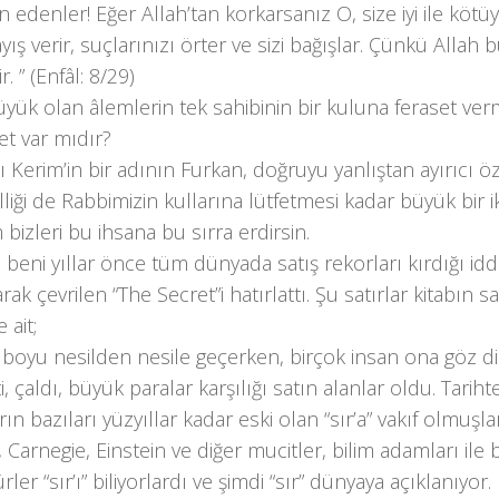
n edenler! Eğer Allah’tan korkarsanız O, size iyi ile kötü
ayış verir, suçlarınızı örter ve sizi bağışlar. Çünkü Allah 
r. ” (Enfâl: 8/29)
üyük olan âlemlerin tek sahibinin bir kuluna feraset ve
et var mıdır?
ı Kerim’in bir adının Furkan, doğruyu yanlıştan ayırıcı öz
liği de Rabbimizin kullarına lütfetmesi kadar büyük bir i
bizleri bu ihsana bu sırra erdirsin.
beni yıllar önce tüm dünyada satış rekorları kırdığı iddia
larak çevrilen “The Secret”i hatırlattı. Şu satırlar kitabın 
 ait;
 boyu nesilden nesile geçerken, birçok insan ona göz dik
i, çaldı, büyük paralar karşılığı satın alanlar oldu. Tari
rın bazıları yüzyıllar kadar eski olan “sır’a” vakıf olmuşlar
, Carnegie, Einstein ve diğer mucitler, bilim adamları ile
ler “sır’ı” biliyorlardı ve şimdi “sır” dünyaya açıklanıyor.