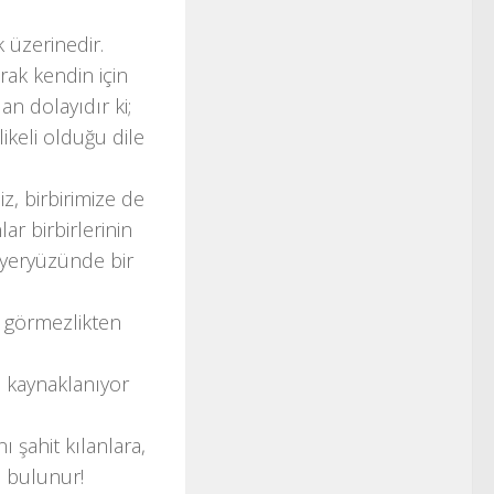
 üzerinedir.
rak kendin için
an dolayıdır ki;
ikeli olduğu dile
z, birbirimize de
ar birbirlerinin
z yeryüzünde bir
i görmezlikten
 kaynaklanıyor
 şahit kılanlara,
a bulunur!