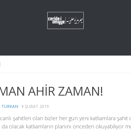
E
MAN AHİR ZAMAN!
E TÜRKAN
·
9 ŞUBAT 2019
 canlı şahitleri olan bizler her gün yeni katliamlara şahit 
 da olacak katliamların planını önceden okuyabiliyor 