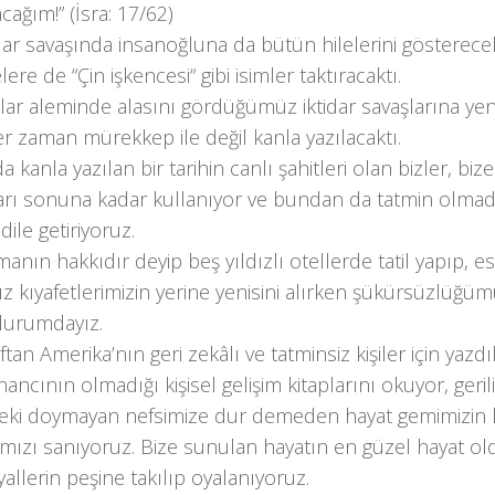
cağım!” (İsra: 17/62)
dar savaşında insanoğluna da bütün hilelerini gösterece
lere de “Çin işkencesi“ gibi isimler taktıracaktı.
ar aleminde alasını gördüğümüz iktidar savaşlarına yeni
er zaman mürekkep ile değil kanla yazılacaktı.
a kanla yazılan bir tarihin canlı şahitleri olan bizler, bi
arı sonuna kadar kullanıyor ve bundan da tatmin olmad
ile getiriyoruz.
nın hakkıdır deyip beş yıldızlı otellerde tatil yapıp, 
ız kıyafetlerimizin yerine yenisini alırken şükürsüzlüğü
 durumdayız.
aftan Amerika’nın geri zekâlı ve tatminsiz kişiler için yazdı
inancının olmadığı kişisel gelişim kitaplarını okuyor, geril
deki doymayan nefsimize dur demeden hayat gemimizin 
mızı sanıyoruz. Bize sunulan hayatın en güzel hayat ol
allerin peşine takılıp oyalanıyoruz.