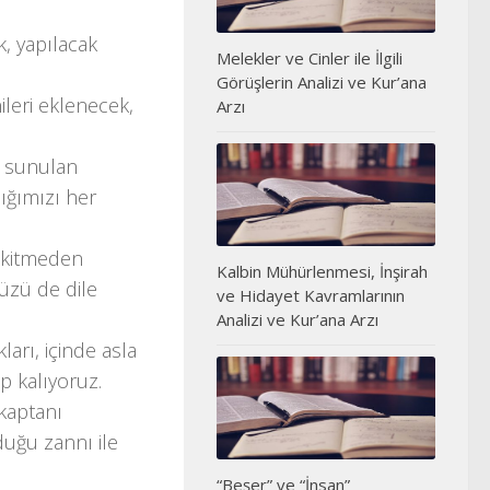
k, yapılacak
Melekler ve Cinler ile İlgili
Görüşlerin Analizi ve Kur’ana
leri eklenecek,
Arzı
ze sunulan
ığımızı her
eskitmeden
Kalbin Mühürlenmesi, İnşirah
müzü de dile
ve Hidayet Kavramlarının
Analizi ve Kur’ana Arzı
kları, içinde asla
ip kalıyoruz.
kaptanı
duğu zannı ile
“Beşer” ve “İnsan”