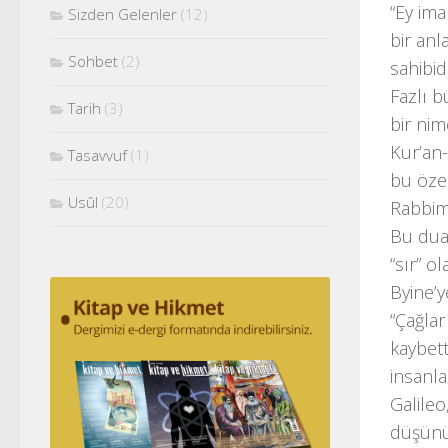
“Ey ima
Sizden Gelenler
(12)
bir anl
Sohbet
(2)
sahibidi
Fazlı b
Tarih
(3)
bir nim
Kur’an-
Tasavvuf
(1)
bu özel
Usûl
(20)
Rabbim 
Bu dua 
“sır” o
Byine’ye
“Çağlar
kaybett
insanla
Galileo
düşünür