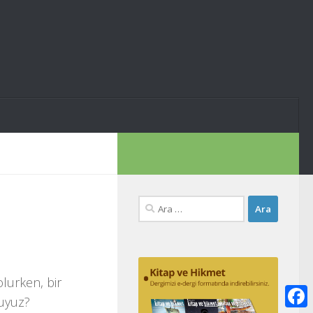
Arama:
olurken, bir
muyuz?