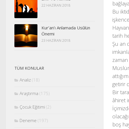
bağlaya
22 HAZIRAN 2018
Bu ikti
işkence
Hayvanl
Kur’an’ı Anlamada Usûlün
Önemi
tarih h
23 HAZIRAN 2018
Şu an d
imkanl
zaman d
Müslüma
TÜM KONULAR
attığım
Analiz
(18)
getirir
Bir tar
Araştırma
(175)
âhiret 
Çocuk Eğitimi
(2)
İçimiz
olacağı
Deneme
(197)
boş hay