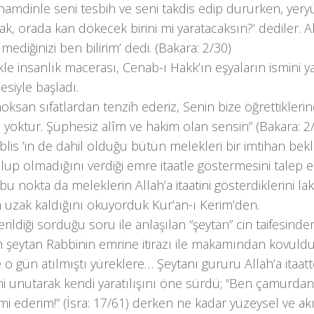
 hamdinle seni tesbih ve seni takdis edip dururken, yer
ak, orada kan dökecek birini mi yaratacaksın?’ dediler. Al
ilmediğinizi ben bilirim’ dedi. (Bakara: 2/30)
kle insanlık macerası, Cenab-ı Hakk’ın eşyaların ismini y
siyle başladı.
oksan sıfatlardan tenzih ederiz, Senin bize öğrettikleri
z yoktur. Şüphesiz alîm ve hakim olan sensin” (Bakara: 2
İblis ’in de dahil olduğu bütün melekleri bir imtihan be
lup olmadığını verdiği emre itaatle göstermesini talep 
 bu nokta da meleklerin Allah’a itaatini gösterdiklerini laki
n uzak kaldığını okuyorduk Kur’an-ı Kerim’den.
erildiği sorduğu soru ile anlaşılan “şeytan” cin taifesind
 şeytan Rabbinin emrine itirazı ile makamından kovuldu
ne o gün atılmıştı yüreklere… Şeytanı gururu Allah’a itaat
ini unutarak kendi yaratılışını öne sürdü; “Ben çamurdan
i ederim!” (İsra: 17/61) derken ne kadar yüzeysel ve akı