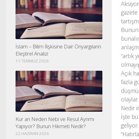
Aksiyon
gazete 
tartış
Bunun y
bunalım
İslam – Bilim İlişkisine Dair Önyargıların
anlaşma
Eleştirel Analizi
“artık 
11 TEMMUZ 2026
olmayıp
Açık ha
fazla g
düşmüş
olayla
Nedir i
İşte bu
Kur an Neden Nebi ve Resul Ayrımı
geliyor.
Yapıyor? Bunun Hikmeti Nedir?
“Hatırl
22 HAZIRAN 2026