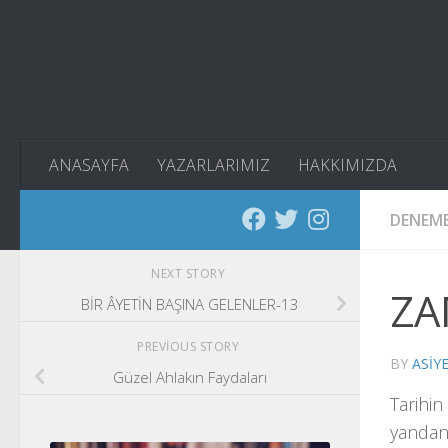
Skip to content
ANASAYFA
YAZARLARIMIZ
HAKKIMIZDA
DENEM
NEXT STORY
ZA
BİR ÂYETİN BAŞINA GELENLER-13
PREVIOUS STORY
BY
ASIY
Güzel Ahlakın Faydaları
Tarihin
yandan