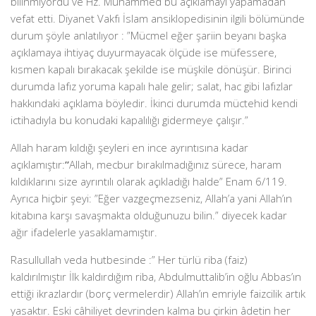
bilinmiyordu ve Hz. Muhammed bu açıklamayı yapamadan
vefat etti. Diyanet Vakfı İslam ansiklopedisinin ilgili bölümünde
durum şöyle anlatılıyor : ”Mücmel eğer şariin beyanı başka
açıklamaya ihtiyaç duyurmayacak ölçüde ise müfessere,
kısmen kapalı bırakacak şekilde ise müşkile dönüşür. Birinci
durumda Iafız yoruma kapalı hale gelir; salat, hac gibi Iafızlar
hakkındaki açıklama böyledir. İkinci durumda müctehid kendi
ictihadıyla bu konudaki kapalıIığı gidermeye çalışır.”
Allah haram kıldığı şeyleri en ince ayrıntısına kadar
açıklamıştır:
”
Allah, mecbur bırakılmadığınız sürece, haram
kıldıklarını size ayrıntılı olarak açıkladığı halde” Enam 6/119.
Ayrıca hiçbir şeyi: ”Eğer vazgeçmezseniz, Allah’a yani Allah’ın
kitabına karşı savaşmakta olduğunuzu bilin.” diyecek kadar
ağır ifadelerle yasaklamamıştır.
Rasullullah veda hutbesinde :” Her türlü riba (faiz)
kaldırılmıştır İlk kaldırdığım riba, Abdulmuttalib’in oğlu Abbas’ın
ettiği ikrazlardır (borç vermelerdir) Allah’ın emriyle faizcilik artık
yasaktır. Eski câhiliyet devrinden kalma bu çirkin âdetin her