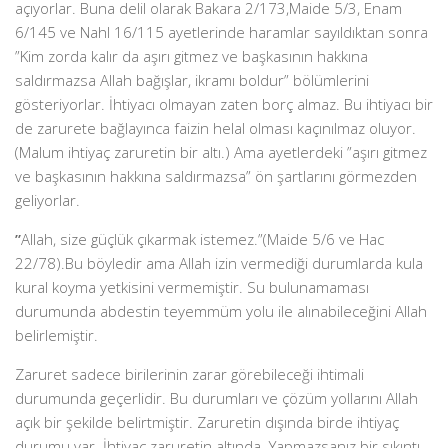
açıyorlar. Buna delil olarak Bakara 2/173,Maide 5/3, Enam
6/145 ve Nahl 16/115 ayetlerinde haramlar sayıldıktan sonra
”Kim zorda kalır da aşırı gitmez ve başkasının hakkına
saldırmazsa Allah bağışlar, ikramı boldur” bölümlerini
gösteriyorlar. İhtiyacı olmayan zaten borç almaz. Bu ihtiyacı bir
de zarurete bağlayınca faizin helal olması kaçınılmaz oluyor.
(Malum ihtiyaç zaruretin bir altı.) Ama ayetlerdeki ”aşırı gitmez
ve başkasının hakkına saldırmazsa” ön şartlarını görmezden
geliyorlar.
”
Allah, size güçlük çıkarmak istemez.”(Maide 5/6 ve Hac
22/78).Bu böyledir ama Allah izin vermediği durumlarda kula
kural koyma yetkisini vermemiştir. Su bulunamaması
durumunda abdestin teyemmüm yolu ile alınabileceğini Allah
belirlemiştir.
Zaruret sadece birilerinin zarar görebileceği ihtimali
durumunda geçerlidir. Bu durumları ve çözüm yollarını Allah
açık bir şekilde belirtmiştir. Zaruretin dışında birde ihtiyaç
durumu var. İhtiyaç zaruretin altında. Yapmazsanız bir sıkıntı