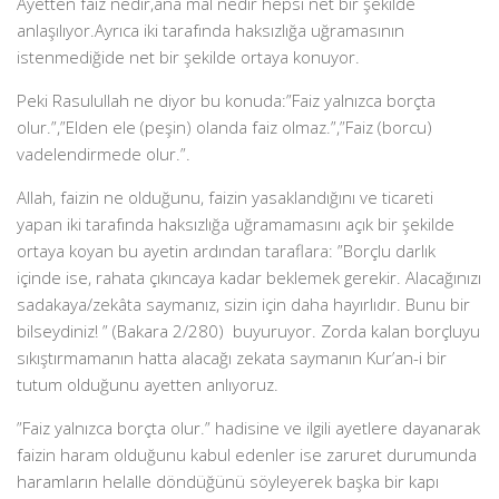
Ayetten faiz nedir,ana mal nedir hepsi net bir şekilde
anlaşılıyor.Ayrıca iki tarafında haksızlığa uğramasının
istenmediğide net bir şekilde ortaya konuyor.
Peki Rasulullah ne diyor bu konuda:”Faiz yalnızca borçta
olur.”,”Elden ele (peşin) olanda faiz olmaz.”,”Faiz (borcu)
vadelendirmede olur.”.
Allah, faizin ne olduğunu, faizin yasaklandığını ve ticareti
yapan iki tarafında haksızlığa uğramamasını açık bir şekilde
ortaya koyan bu ayetin ardından taraflara: ”Borçlu darlık
içinde ise, rahata çıkıncaya kadar beklemek gerekir. Alacağınızı
sadakaya/zekâta saymanız, sizin için daha hayırlıdır. Bunu bir
bilseydiniz! ” (Bakara 2/280) buyuruyor. Zorda kalan borçluyu
sıkıştırmamanın hatta alacağı zekata saymanın Kur’an-i bir
tutum olduğunu ayetten anlıyoruz.
”Faiz yalnızca borçta olur.” hadisine ve ilgili ayetlere dayanarak
faizin haram olduğunu kabul edenler ise zaruret durumunda
haramların helalle döndüğünü söyleyerek başka bir kapı