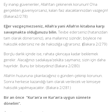
Ey inanıp güvenenler, Allah’tan çekinerek korunun! O’na
gerçekten güveniyorsanız, kalan faiz alacaklarınızdan vazgeçin!
(Bakara2/278)
Eğer vazgeçmezseniz, Allah’a yani Allah’ın kitabına karşı
savaşmakta olduğunuzu bilin.
Tevbe ederseniz (hatanızdan
tam olarak dönerseniz), ana mallarınız sizindir; böylece ne
haksızlık edersiniz ne de haksızlığa uğrarsınız.
(
Bakara 2/279)
Borçlu darlık içinde ise, rahata çıkıncaya kadar beklemek
gerekir. Alacağınızı sadakaya/zekâta saymanız, sizin için daha
hayırlıdır. Bunu bir bilseydiniz! (Bakara 2/280)
Allah’ın huzuruna çıkarılacağınız o günden çekinip korunun.
Sonra herkese kazandığı tam olarak verilecek ve kimseye
haksızlık yapılmayacaktır. (Bakara 2/281)
Bir an önce
”Kur’an’a ve Kur’an’a uygun sünnete
dönelim”.