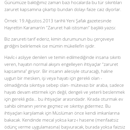
Günümüze baktığımız zaman bazı hocalarda bu tür sıkıntıları
zaruret kapsamına çıkartıp bundan dolayı faize caiz diyorlar.
Örnek: 19.Ağustos.2013 tarihli Yeni Şafak gazetesinde
Hayrettin Karaman’ın ”Zaruret hali istismarı” başlıklı yazısı:
Biz zarureti tarif ederiz, kimin durumunun bu çerçeveye
girdiğini belirlemek ise mümin mükellefin işidir.
Havîc-i asliyye denilen ve temin edilmediğinde insana sıkıntı
veren, hayatın normal akışını engelleyen ihtiyaçlar “zaruret
kapsamına” giriyor. Bir insanın ailesiyle oturacağı, haline
uygun bir mesken, işi veya hayatı için gerekli olan -
olmadığında sıkıntıya sebep olan- mütevazı bir araba, sadece
hayatı devam ettirmek için değil, dengeli ve yeterli beslenmek
için gerekli gıda… bu ihtiyaçlar arasındadır. Kirada oturmak ev
sahibi olmanın yerine geçmez ve sıkıntıyı gidermez. Bu
ihtiyaçları karşılamak için Müslüman önce kendi imkanlarına
bakacak. Kendinde mecal yoksa karz-ı hasene (menfaatsiz
ödünç verme uygulamasına) başvuracak, burada yoksa faizsiz