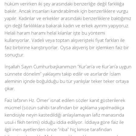
hüküm verirken iki şey arasındaki benzerliğe değil farklılığa
bakılır. Ancak insanları kandırabilmek için benzerliklere vurgu
yapılır. Kadınlar ve erkekler arasındaki benzerliklere baktığımız
için değil farklılıklara bakarak kadın ve erkek ayırımı yapıyoruz.
Helali haram haramı helal kılanlar işte bu yöntemi
kullanıyorlar. Vadeli veya toptan alışverişteki fiyat farkları ile
faiz birbirine karıştırıyorlar. Oysa alışveriş bir işlemken faiz bir
sonuçtur.
İnşallah Sayın Cumhurbaşkanımızın ”Kur’an’a ve Kur’an’a uygun
sünnete dönelim” yaklaşımı takip edilir ve asırlardır İslam
aleminin içinde boğulduğu bu tür yanlışlar teker teker ortaya
çıkar.
Faiz lafzının Hz. Ömer’ isnat edilen sözler kanıt gösterilerek
mücmel (sözün sahibi tarafından bir açıklama yapılmadıkça
kendisiyle neyin kastedildiği anlaşılamayan lafız manasında
usul-i fıkıh terimi) olduğu iddia ediliyor. İddiaya göre faiz ile
ilgili inen ayetlerden önce ”riba” hiç kimse tarafından