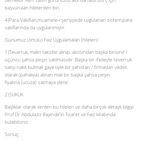
demektir.Alım satım görüntüsü altında faizli borç için
başvurulan hilelerden biri.
4)Para Vakıfları,muamele-i şer’iyyede uygulanan sistem,para
vakıflarında da uygulanmıştır.
Günümüz (örtülü) Faiz Uygulamaları (hileleri)
1)Tevarruk, malın taksitle alınıp, alıcısından başka birisine /
üçüncü şahsa peşin satılmasıdır. Başka bir ifadeyle teverruk
satışı nakit bulmak gayesiyle bir şahıstan / firmadan vâdeli
olarak (pahalıya) alınan malı bir başka şahsa peşin
fiyatına (ucuza) satmaya denir.
2)SUKUK
Başlıklar olarak verilen bu hileleri ve daha birçok detaylı bilgiyi
Prof.Dr.Abdulaziz Bayındır’ın Ticaret ve Faiz kitabında
bulabilsiniz.
Sonuç: