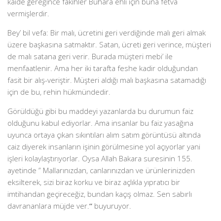
kaide gereğince fakihler Buhara ehli için buna fetva
vermişlerdir.
Bey’ bil vefa: Bir malı, ücretini geri verdiğinde malı geri almak
üzere başkasına satmaktır. Satan, ücreti geri verince, müşteri
de malı satana geri verir. Burada müşteri mebi’ ile
menfaatlenir. Ama her iki tarafta feshe kadir olduğundan
fasit bir alış-veriştir. Müşteri aldığı malı başkasına satamadığı
için de bu, rehin hükmündedir.
Görüldüğü gibi bu maddeyi yazanlarda bu durumun faiz
olduğunu kabul ediyorlar. Ama insanlar bu faiz yasağına
uyunca ortaya çıkan sıkıntıları alım satım görüntüsü altında
caiz diyerek insanların işinin görülmesine yol açıyorlar yani
işleri kolaylaştırıyorlar. Oysa Allah Bakara suresinin 155.
ayetinde ” Mallarınızdan, canlarınızdan ve ürünlerinizden
eksilterek, sizi biraz korku ve biraz açlıkla yıpratıcı bir
imtihandan geçireceğiz, bundan kaçış olmaz. Sen sabırlı
davrananlara müjde ver.
”
buyuruyor.