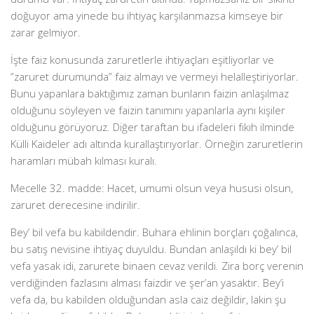
doğuyor ama yinede bu ihtiyaç karşılanmazsa kimseye bir
zarar gelmiyor.
İşte faiz konusunda zaruretlerle ihtiyaçları eşitliyorlar ve
”zaruret durumunda” faiz almayı ve vermeyi helalleştiriyorlar.
Bunu yapanlara baktığımız zaman bunların faizin anlaşılmaz
olduğunu söyleyen ve faizin tanımını yapanlarla aynı kişiler
olduğunu görüyoruz. Diğer taraftan bu ifadeleri fıkıh ilminde
Külli Kaideler adı altında kurallaştırıyorlar. Örneğin zaruretlerin
haramları mübah kılması kuralı.
Mecelle 32. madde: Hacet, umumi olsun veya hususi olsun,
zaruret derecesine indirilir.
Bey’ bil vefa bu kabildendir. Buhara ehlinin borçları çoğalınca,
bu satış nevisine ihtiyaç duyuldu. Bundan anlaşıldı ki bey’ bil
vefa yasak idi, zarurete binaen cevaz verildi. Zira borç verenin
verdiğinden fazlasını alması faizdir ve şer’an yasaktır. Bey’i
vefa da, bu kabilden olduğundan asla caiz değildir, lakin şu