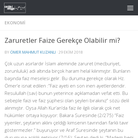
Skip to content
EKONOMI
Zaruretler Faize Gerekçe Olabilir mi?
BY
ÖMER MAHMUT KUZANLI
·
29 EKIM 2018
Çok uzun asırlardır İslam aleminde zaruret (mecburiyet,
zorunluluk) adı altında birçok haram helal kılınmıştır. Bunların
başında faiz meselesi gelir. Bu duruma gerekçe olarak Hz.
Ömer’e isnat edilen :”Faiz ayeti en son inen ayetlerdendir.
Resulullah (sav) bunun yeterince açıklamadan vefat etti. Bu
sebeple faizi ve faiz şüphesi olan şeyleri bırakınız” sözü delil
alınmıştır. Oysa Allah Kur’an’da faiz ile ilgili olarak çok net
hükümler ortaya koyuyor: Bakara Suresinde (2/275) ”Faiz
yiyenler, şeytanın aklını çeldiği kimsenin tavrından farklı tavır
göstermezler.” buyuruyor ve Araf Suresinde şeytanın bu
durumuna açıklık getiriyor (7/16): Şeytan dedi ki “Madem beni