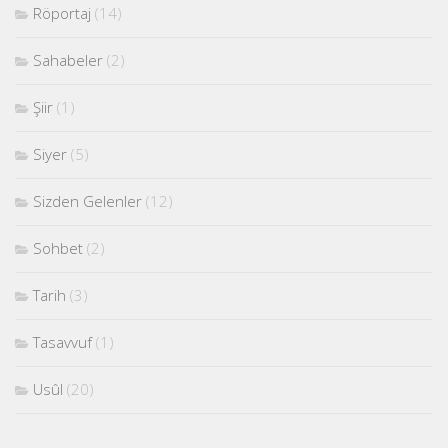
Röportaj
(14)
Sahabeler
(2)
Şiir
(1)
Siyer
(5)
Sizden Gelenler
(12)
Sohbet
(2)
Tarih
(3)
Tasavvuf
(1)
Usûl
(20)