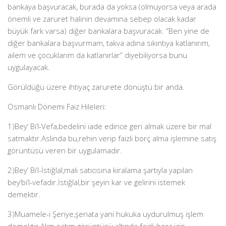
bankaya başvuracak, burada da yoksa (olmuyorsa veya arada
önemli ve zaruret halinin devamına sebep olacak kadar
büyük fark varsa) diğer bankalara başvuracak. “Ben yine de
diğer bankalara başvurmam, takva adına sıkıntıya katlanırım,
ailem ve çocuklarım da katlanırlar” diyebiliyorsa bunu
uygulayacak.
Görüldüğü üzere ihtiyaç zarurete dönüştü bir anda.
Osmanlı Dönemi Faiz Hileleri:
1)Bey’ Bi’l-Vefa,bedelini iade edince geri almak üzere bir mal
satmaktır.Aslında bu,rehin verip faizli borç alma işlemine satış
görüntüsü veren bir uygulamadır.
2)Bey’ Bi’l-İstiğlal,malı satıcısına kiralama şartıyla yapılan
bey’bi’l-vefadır.İstiğlal,bir şeyin kar ve gelirini istemek
demektir.
3)Muamele-i Şeriye,şeriata yani hukuka uydurulmuş işlem