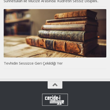
Sünnetullah ile Mucize Arasında: Kudretin Sessiz Disiplini..
Tevhidin Sessizce Geri Çekildiği Yer