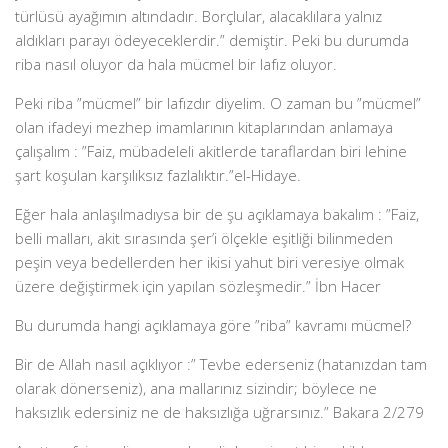
türlüsü ayağımın altındadır. Borçlular, alacaklılara yalnız
aldıkları parayı ödeyeceklerdir.” demiştir. Peki bu durumda
riba nasıl oluyor da hala mücmel bir lafız oluyor.
Peki riba ”mücmel” bir lafızdır diyelim. O zaman bu ”mücmel”
olan ifadeyi mezhep imamlarının kitaplarından anlamaya
çalışalım : ”Faiz, mübadeleli akitlerde taraflardan biri lehine
şart koşulan karşılıksız fazlalıktır.”el-Hidaye.
Eğer hala anlaşılmadıysa bir de şu açıklamaya bakalım : ”Faiz,
belli malları, akit sırasında şer’i ölçekle eşitliği bilinmeden
peşin veya bedellerden her ikisi yahut biri veresiye olmak
üzere değiştirmek için yapılan sözleşmedir.” İbn Hacer
Bu durumda hangi açıklamaya göre ”riba” kavramı mücmel?
Bir de Allah nasıl açıklıyor :”
Tevbe ederseniz (hatanızdan tam
olarak dönerseniz), ana mallarınız sizindir; böylece ne
haksızlık edersiniz ne de haksızlığa uğrarsınız.” Bakara 2/279