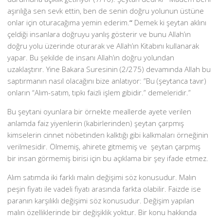
aşırılığa sen sevk ettin, ben de senin doğru yolunun üstüne
onlar için oturacağıma yemin ederim.
”
Demek ki şeytan aklını
çeldiği insanlara doğruyu yanlış gösterir ve bunu Allah’ın
doğru yolu üzerinde oturarak ve Allah’ın Kitabını kullanarak
yapar. Bu şekilde de insanı Allah’ın doğru yolundan
uzaklaştırır. Yine Bakara Suresinin (2/275) devamında Allah bu
saptırmanın nasıl olacağını bize anlatıyor: ”Bu (şeytanca tavır)
onların “Alım-satım, tıpkı faizli işlem gibidir.” demeleridir.”
Bu şeytani oyunlara bir örnekte meallerde ayete verilen
anlamda faiz yiyenlerin (kabirlerinden) şeytan çarpmış
kimselerin cinnet nöbetinden kalktığı gibi kalkmaları örneğinin
verilmesidir. Ölmemiş, ahirete gitmemiş ve şeytan çarpmış
bir insan görmemiş birisi için bu açıklama bir şey ifade etmez.
Alım satımda iki farklı malın değişimi söz konusudur. Malın
peşin fiyatı ile vadeli fiyatı arasında farkta olabilir. Faizde ise
paranın karşılıklı değişimi söz konusudur. Değişim yapılan
malın özelliklerinde bir değişiklik yoktur. Bir konu hakkında