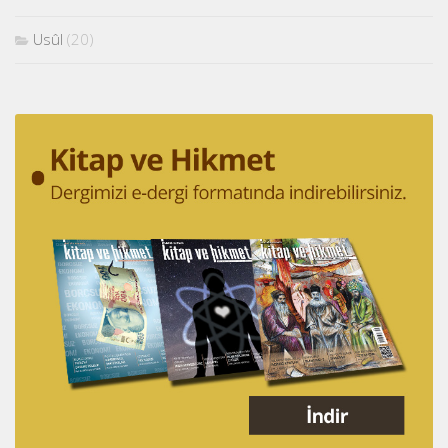
Usûl
(20)