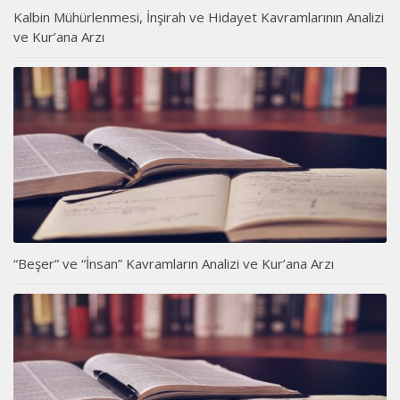
Kalbin Mühürlenmesi, İnşirah ve Hidayet Kavramlarının Analizi
ve Kur’ana Arzı
“Beşer” ve “İnsan” Kavramların Analizi ve Kur’ana Arzı