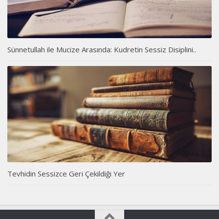
Sünnetullah ile Mucize Arasında: Kudretin Sessiz Disiplini..
Tevhidin Sessizce Geri Çekildiği Yer