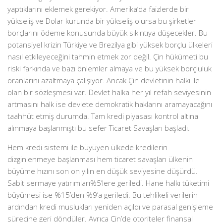
yaptıklarını eklemek gerekiyor. Amerika’da faizlerde bir
yükseliş ve Dolar kurunda bir yükseliş olursa bu şirketler
borçlarını ödeme konusunda büyük sıkıntıya düşecekler. Bu
potansiyel krizin Türkiye ve Brezilya gibi yüksek borçlu ülkeleri
nasıl etkileyeceğini tahmin etmek zor değil. Çin hükümeti bu
riski farkında ve bazı önlemler almaya ve bu yüksek borçluluk
oranlarını azaltmaya çalışıyor. Ancak Çin devletinin halkı ile
olan bir sözleşmesi var. Devlet halka her yıl refah seviyesinin
artmasını halk ise devlete demokratik haklarını aramayacağını
taahhüt etmiş durumda. Tam kredi piyasası kontrol altına
alınmaya başlanmıştı bu sefer Ticaret Savaşları başladı.
Hem kredi sistemi ile büyüyen ülkede kredilerin
dizginlenmeye başlanması hem ticaret savaşları ülkenin
büyüme hızını son on yılın en düşük seviyesine düşürdü.
Sabit sermaye yatırımları%5’lere geriledi. Hane halkı tüketimi
büyümesi ise %15’den %9’a geriledi. Bu tehlikeli verilerin
ardından kredi muslukları yeniden açıldı ve parasal genişleme
sürecine geri döndüler. Ayrıca Çin’de otoriteler finansal