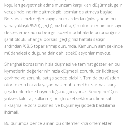
koşulları gevşetmek adına munzam karşılıkları düşürmek, gelir
vergisinde indirime gitmek gibi adımlar da atmaya başladı.
Borsadaki hızlı değer kayıplarının ardından (yılbaşından bu
yana yaklaşık %20) geçtiğimiz hafta, Çin otoritelerinin borsayı
desteklemek adına belirgin sözel müdahalede bulunduğuna
şahit olduk. Shangai borsası geçtiğimiz haftaki satışın
ardından %8.5 toparlanmış durumda. Kamunun alım şeklinde
müdahalesi olduğuna dair dahi spekülasyonlar mevcut.
Shanghai borsasının hızla düşmesi ve teminat gösterilen bu
kıymetlerin değerlerinin hızla düşmesi, zorunlu bir likiditeye
çevirme ve zorunlu satışa sebep olabilir. Tam da bu yüzden
otoritelerin burada yaşanması muhtemel bir sarmala karşı
çeşitli önlemlere başvurduğunu görüyoruz. Sebep ne? Çok
yüksek kaldıraç kullanmış borçlu özel sektörün, finansal
sıkılaşma ile zora düşmesi ve büyümeyi şiddetli baskılama
ihtimali.
Bu durumda bence alınan bu önlemler krizi önlemekten