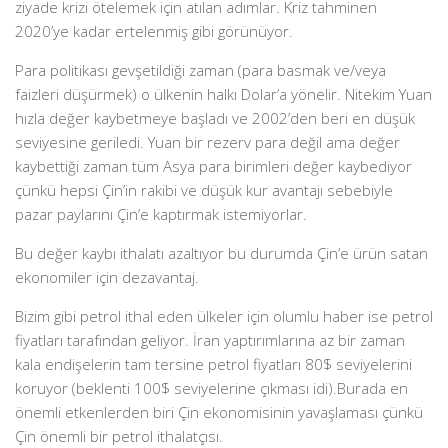
ziyade krizi ötelemek için atılan adımlar. Kriz tahminen
2020’ye kadar ertelenmiş gibi görünüyor.
Para politikası gevşetildiği zaman (para basmak ve/veya
faizleri düşürmek) o ülkenin halkı Dolar’a yönelir. Nitekim Yuan
hızla değer kaybetmeye başladı ve 2002’den beri en düşük
seviyesine geriledi. Yuan bir rezerv para değil ama değer
kaybettiği zaman tüm Asya para birimleri değer kaybediyor
çünkü hepsi Çin’in rakibi ve düşük kur avantajı sebebiyle
pazar paylarını Çin’e kaptırmak istemiyorlar.
Bu değer kaybı ithalatı azaltıyor bu durumda Çin’e ürün satan
ekonomiler için dezavantaj.
Bizim gibi petrol ithal eden ülkeler için olumlu haber ise petrol
fiyatları tarafından geliyor. İran yaptırımlarına az bir zaman
kala endişelerin tam tersine petrol fiyatları 80$ seviyelerini
koruyor (beklenti 100$ seviyelerine çıkması idi).Burada en
önemli etkenlerden biri Çin ekonomisinin yavaşlaması çünkü
Çin önemli bir petrol ithalatçısı.