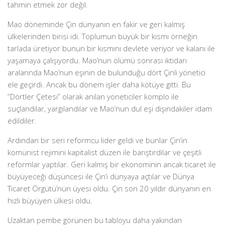
tahmin etmek zor değil.
Mao döneminde Çin dünyanın en fakir ve geri kalmış
ülkelerinden birisi idi. Toplumun büyük bir kısmı örneğin
tarlada üretiyor bunun bir kısmını devlete veriyor ve kalanı ile
yaşamaya çalışıyordu. Mao’nun ölümü sonrası iktidarı
aralarında Mao’nun eşinin de bulunduğu dört Çinli yönetici
ele geçirdi. Ancak bu dönem işler daha kötüye gitti. Bu
”Dörtler Çetesi” olarak anılan yöneticiler komplo ile
suçlandılar, yargılandılar ve Mao’nun dul eşi dışındakiler idam
edildiler.
Ardından bir seri reformcu lider geldi ve bunlar Çin’in
komünist rejimini kapitalist düzen ile barıştırdılar ve çeşitli
reformlar yaptılar. Geri kalmış bir ekonominin ancak ticaret ile
büyüyeceği düşüncesi ile Çin’i dünyaya açtılar ve Dünya
Ticaret Örgütü’nün üyesi oldu. Çin son 20 yıldır dünyanın en
hızlı büyüyen ülkesi oldu.
Uzaktan pembe görünen bu tabloyu daha yakından