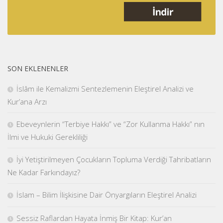
SON EKLENENLER
İslâm ile Kemalizmi Sentezlemenin Eleştirel Analizi ve
Kur’ana Arzı
Ebeveynlerin “Terbiye Hakkı” ve “Zor Kullanma Hakkı” nın
İlmi ve Hukuki Gerekliliği
İyi Yetiştirilmeyen Çocukların Topluma Verdiği Tahribatların
Ne Kadar Farkındayız?
İslam – Bilim İlişkisine Dair Önyargıların Eleştirel Analizi
Sessiz Raflardan Hayata İnmiş Bir Kitap: Kur’an