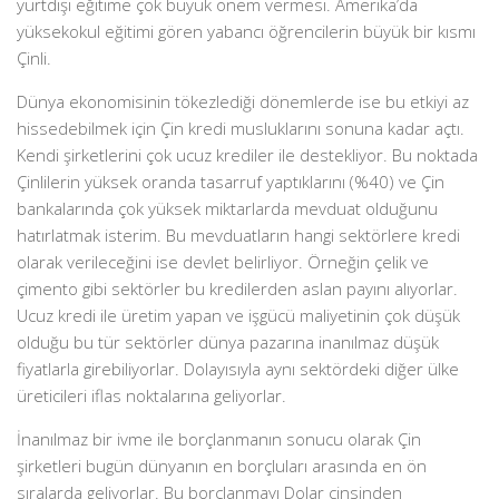
yurtdışı eğitime çok büyük önem vermesi. Amerika’da
yüksekokul eğitimi gören yabancı öğrencilerin büyük bir kısmı
Çinli.
Dünya ekonomisinin tökezlediği dönemlerde ise bu etkiyi az
hissedebilmek için Çin kredi musluklarını sonuna kadar açtı.
Kendi şirketlerini çok ucuz krediler ile destekliyor. Bu noktada
Çinlilerin yüksek oranda tasarruf yaptıklarını (%40) ve Çin
bankalarında çok yüksek miktarlarda mevduat olduğunu
hatırlatmak isterim. Bu mevduatların hangi sektörlere kredi
olarak verileceğini ise devlet belirliyor. Örneğin çelik ve
çimento gibi sektörler bu kredilerden aslan payını alıyorlar.
Ucuz kredi ile üretim yapan ve işgücü maliyetinin çok düşük
olduğu bu tür sektörler dünya pazarına inanılmaz düşük
fiyatlarla girebiliyorlar. Dolayısıyla aynı sektördeki diğer ülke
üreticileri iflas noktalarına geliyorlar.
İnanılmaz bir ivme ile borçlanmanın sonucu olarak Çin
şirketleri bugün dünyanın en borçluları arasında en ön
sıralarda geliyorlar. Bu borçlanmayı Dolar cinsinden