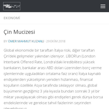
Skip to content
EKONOMI
Çin Mucizesi
BY
ÖMER MAHMUT KUZANLI
·
29 EKIM 2018
Global ekonomide bir taraftan İtalya riski, diğer taraftan
Çin’deki gelişmeler yakından izleniyor. LİBOR’un (London
Interbank Offered Rate, Londra’daki kredibilitesi yüksek
bankaların, bankalar arası ABD doları üzerinden borç verme
işlemlerinde uyguladıkları ortalama faiz oranı) İtalya kaynaklı
endişelerden yükselişinin yeniden hızlanması, finansal
koşulların özellikle Asya tarafında sıkılaşıyor olması, global
büyümenin geçtiğimiz 3 yıla kıyasla bundan sonraki 3 yıl bir
miktar yavaşlayacak olması gibi endişeleri gerek dünya borsa
endekslerinde ve gerekse tahvil faizlerinin seyrinden
izleyebiliyoruz.