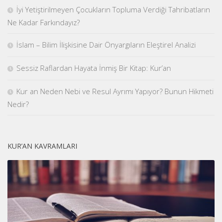
İyi Yetiştirilmeyen Çocukların Topluma Verdiği Tahribatların
Ne Kadar Farkındayız?
İslam – Bilim İlişkisine Dair Önyargıların Eleştirel Analizi
Sessiz Raflardan Hayata İnmiş Bir Kitap: Kur’an
Kur an Neden Nebi ve Resul Ayrımı Yapıyor? Bunun Hikmeti
Nedir?
KUR’AN KAVRAMLARI