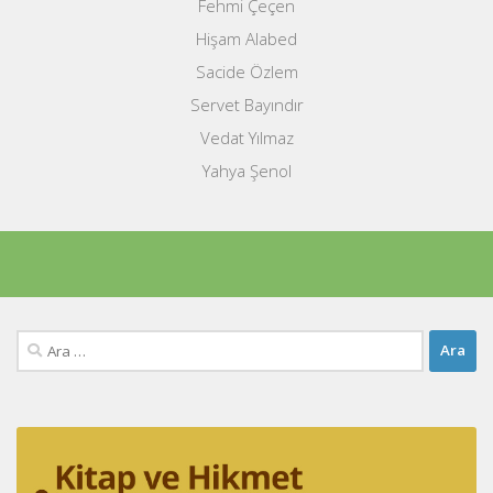
Fehmi Çeçen
Hişam Alabed
Sacide Özlem
Servet Bayındır
Vedat Yılmaz
Yahya Şenol
Arama: