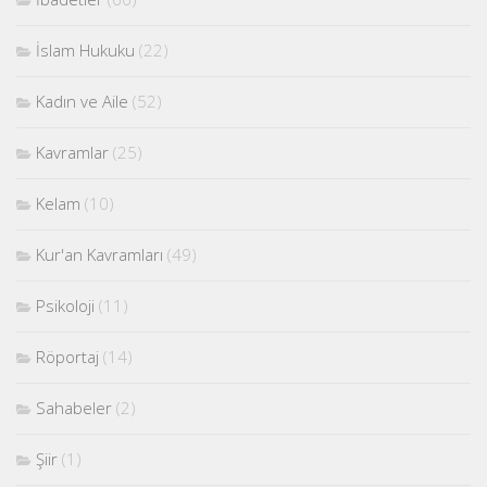
İslam Hukuku
(22)
Kadın ve Aile
(52)
Kavramlar
(25)
Kelam
(10)
Kur'an Kavramları
(49)
Psikoloji
(11)
Röportaj
(14)
Sahabeler
(2)
Şiir
(1)