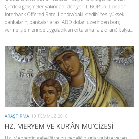
Çin’deki gelişmeler yakından izleniyor. LİBOR’un (London
Interbank Offered Rate, Londra’daki kredibilitesi yüksek
bankaların, bankalar arası ABD doları üzerinden borç
verme işlemlerinde uyguladıkları ortalama faiz oranı) İtalya...
ARAŞTIRMA
10 TEMMUZ 2018
HZ. MERYEM VE KUR’ÂN MU’CİZESİ
Hz. Meryem’in gebeliği ve bu gebeliğin sırlarını bize veren