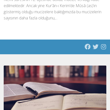
edilmektedir. Ancak yine Kur’ân-ı Kerim’de Mûsâ (as)’ın
göstermiş olduğu mucizelere baktığımızda bu mucizelerin
sayısının daha fazla olduğunu,...