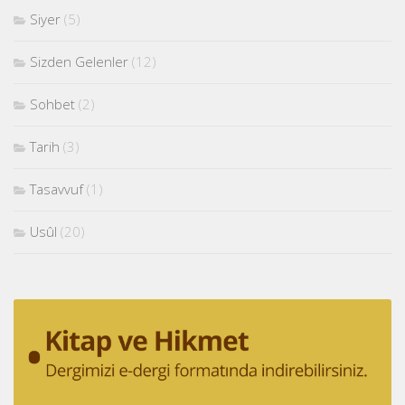
Siyer
(5)
Sizden Gelenler
(12)
Sohbet
(2)
Tarih
(3)
Tasavvuf
(1)
Usûl
(20)