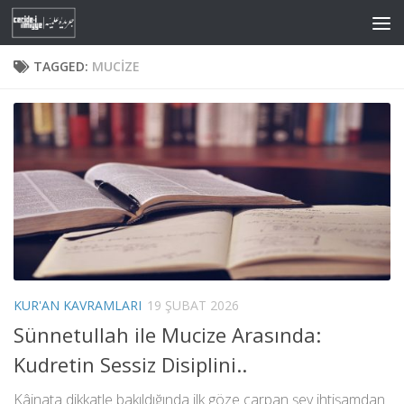
Skip to content
TAGGED:
MUCIZE
KUR'AN KAVRAMLARI
19 ŞUBAT 2026
Sünnetullah ile Mucize Arasında:
Kudretin Sessiz Disiplini..
Kâinata dikkatle bakıldığında ilk göze çarpan şey ihtişamdan