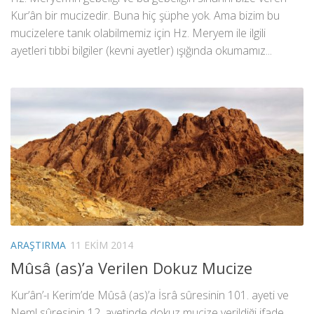
Kur’ân bir mucizedir. Buna hiç şüphe yok. Ama bizim bu
mucizelere tanık olabilmemiz için Hz. Meryem ile ilgili
ayetleri tıbbi bilgiler (kevni ayetler) ışığında okumamız...
ARAŞTIRMA
11 EKIM 2014
Mûsâ (as)’a Verilen Dokuz Mucize
Kur’ân’-ı Kerim’de Mûsâ (as)’a İsrâ sûresinin 101. ayeti ve
Neml sûresinin 12. ayetinde dokuz mucize verildiği ifade