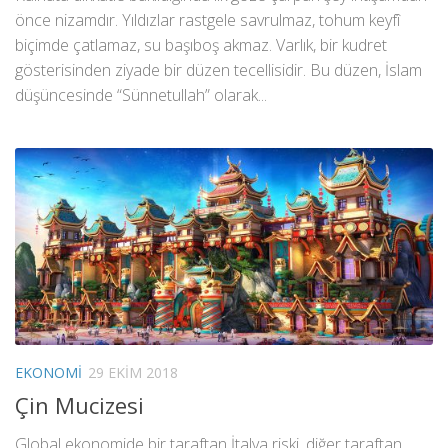
önce nizamdır. Yıldızlar rastgele savrulmaz, tohum keyfî
biçimde çatlamaz, su başıboş akmaz. Varlık, bir kudret
gösterisinden ziyade bir düzen tecellisidir. Bu düzen, İslam
düşüncesinde “Sünnetullah” olarak...
EKONOMI
29 EKIM 2018
Çin Mucizesi
Global ekonomide bir taraftan İtalya riski, diğer taraftan