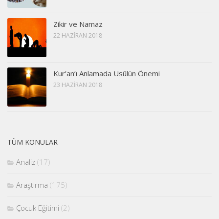
Zikir ve Namaz
22 HAZIRAN 2018
Kur’an’ı Anlamada Usûlün Önemi
23 HAZIRAN 2018
TÜM KONULAR
Analiz
(17)
Araştırma
(175)
Çocuk Eğitimi
(2)