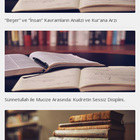
“Beşer” ve “İnsan” Kavramların Analizi ve Kur’ana Arzı
Sünnetullah ile Mucize Arasında: Kudretin Sessiz Disiplini..