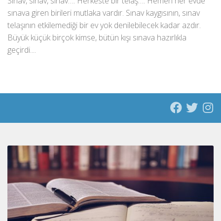
Sınav, sınav, sınav…. Herkeste bir telaş…. Hemen her evde
sınava giren birileri mutlaka vardır. Sınav kaygısının, sınav
telaşının etkilemediği bir ev yok denilebilecek kadar azdır.
Büyük küçük birçok kimse, bütün kışı sınava hazırlıkla
geçirdi....