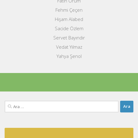
Fatih Orum
Fehmi Çeçen
Hişam Alabed
Sacide Özlem
Servet Bayındır
Vedat Yılmaz
Yahya Şenol
Arama: