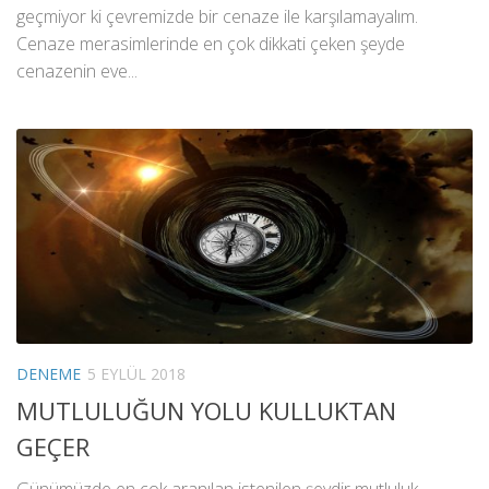
geçmiyor ki çevremizde bir cenaze ile karşılamayalım.
Cenaze merasimlerinde en çok dikkati çeken şeyde
cenazenin eve...
DENEME
5 EYLÜL 2018
MUTLULUĞUN YOLU KULLUKTAN
GEÇER
Günümüzde en çok aranılan istenilen şeydir mutluluk…