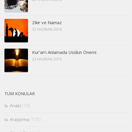
Zikir ve Namaz
22 HAZIRAN 2018
Kur’an’ı Anlamada Usûlün Önemi
23 HAZIRAN 2018
TÜM KONULAR
Analiz
(18)
Araştırma
(175)