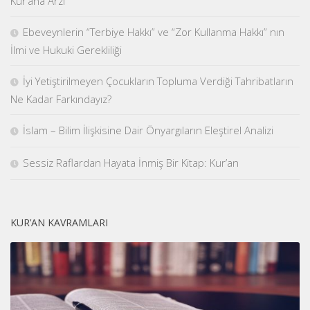
Kur’ana Arzı
Ebeveynlerin “Terbiye Hakkı” ve “Zor Kullanma Hakkı” nın
İlmi ve Hukuki Gerekliliği
İyi Yetiştirilmeyen Çocukların Topluma Verdiği Tahribatların
Ne Kadar Farkındayız?
İslam – Bilim İlişkisine Dair Önyargıların Eleştirel Analizi
Sessiz Raflardan Hayata İnmiş Bir Kitap: Kur’an
KUR’AN KAVRAMLARI