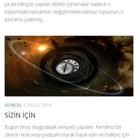
ya da bilinçsiz yapılan dildeki oynamalar sadece o
toplumdaki kavramları değiştirmekle kalmaz toplumun o
kavrama yüklemiş...
GÜNCEL
5 EYLÜL 2018
SİZİN İÇİN
Bugün biraz duygudaşlık (empati) yapalım. Kendinizi bir
ülkenin kralı veya padişahı olarak hayal edin ve halkınız için