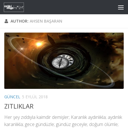
Skip to content
AUTHOR:
AHSEN BAŞARAN
GÜNCEL
5 EYLÜL 2018
ZITLIKLAR
Her şey zıddıyla kaimdir demişler; Karanlık aydınlıkla; aydınlık
karanlıkla; gece gündüzle; gündüz geceyle; doğum ölümle;