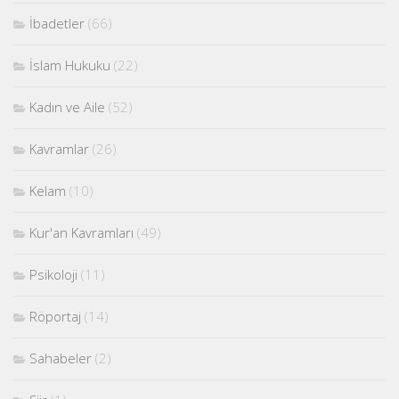
İbadetler
(66)
İslam Hukuku
(22)
Kadın ve Aile
(52)
Kavramlar
(26)
Kelam
(10)
Kur'an Kavramları
(49)
Psikoloji
(11)
Röportaj
(14)
Sahabeler
(2)