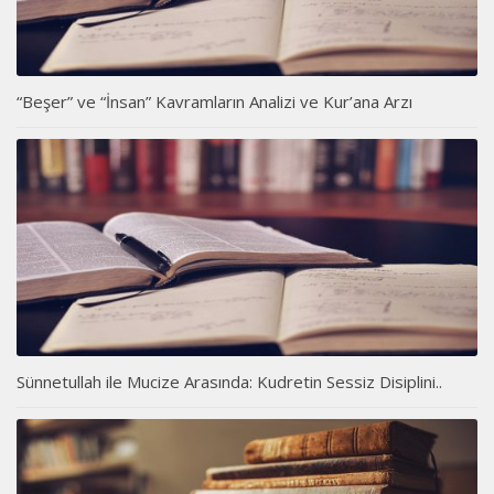
“Beşer” ve “İnsan” Kavramların Analizi ve Kur’ana Arzı
Sünnetullah ile Mucize Arasında: Kudretin Sessiz Disiplini..