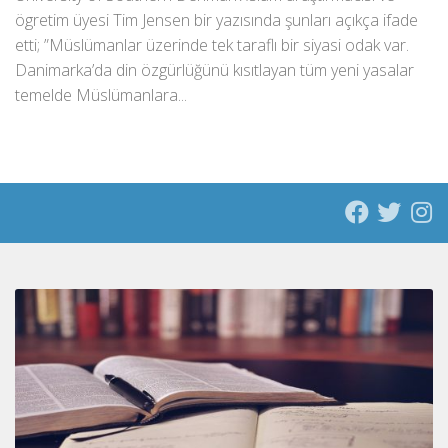
ögretim üyesi Tim Jensen bir yazısında şunları açıkça ifade
etti; ”Müslümanlar üzerinde tek taraflı bir siyasi odak var.
Danimarka’da din özgürlüğünü kısıtlayan tüm yeni yasalar
temelde Müslümanlara...