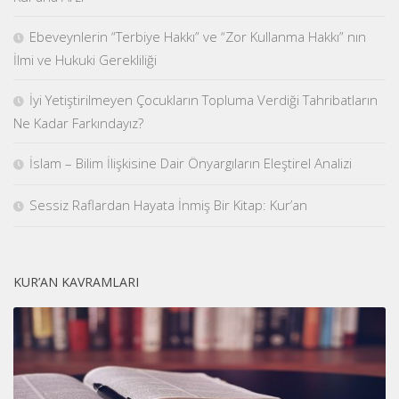
Ebeveynlerin “Terbiye Hakkı” ve “Zor Kullanma Hakkı” nın
İlmi ve Hukuki Gerekliliği
İyi Yetiştirilmeyen Çocukların Topluma Verdiği Tahribatların
Ne Kadar Farkındayız?
İslam – Bilim İlişkisine Dair Önyargıların Eleştirel Analizi
Sessiz Raflardan Hayata İnmiş Bir Kitap: Kur’an
KUR’AN KAVRAMLARI