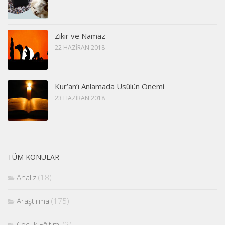
Zikir ve Namaz
22 HAZIRAN 2018
Kur’an’ı Anlamada Usûlün Önemi
23 HAZIRAN 2018
TÜM KONULAR
Analiz
(18)
Araştırma
(175)
Çocuk Eğitimi
(2)