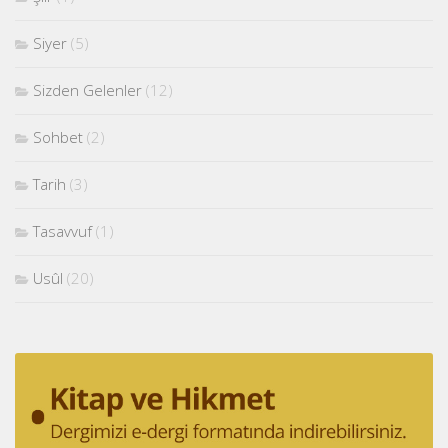
Siyer
(5)
Sizden Gelenler
(12)
Sohbet
(2)
Tarih
(3)
Tasavvuf
(1)
Usûl
(20)