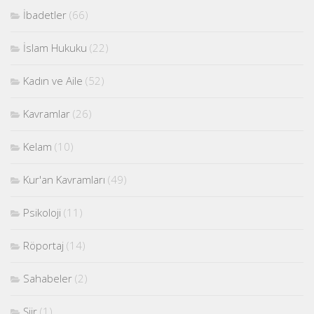
İbadetler
(66)
İslam Hukuku
(22)
Kadın ve Aile
(52)
Kavramlar
(26)
Kelam
(10)
Kur'an Kavramları
(49)
Psikoloji
(11)
Röportaj
(14)
Sahabeler
(2)
Şiir
(1)