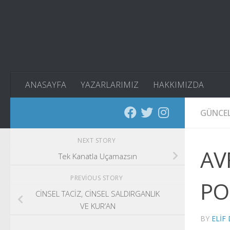
Skip to content
ANASAYFA
YAZARLARIMIZ
HAKKIMIZDA
GÜNCE
NEXT STORY
AV
Tek Kanatla Uçamazsın
PREVIOUS STORY
PO
CİNSEL TACİZ, CİNSEL SALDIRGANLIK
VE KUR’AN
BY
ELIF