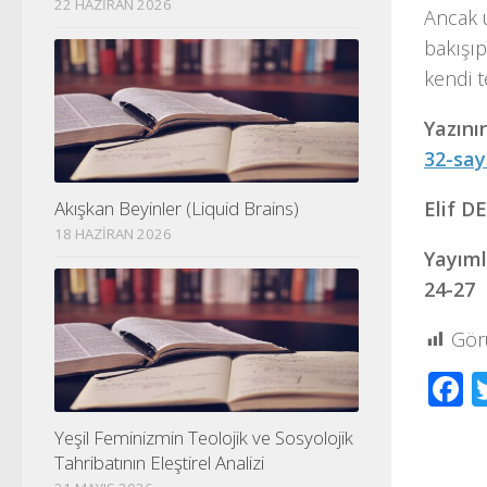
22 HAZIRAN 2026
Ancak 
bakışıp
kendi t
Yazını
32-say
Elif 
Akışkan Beyinler (Liquid Brains)
18 HAZIRAN 2026
Yayıml
24-27
Gör
F
Yeşil Feminizmin Teolojik ve Sosyolojik
Tahribatının Eleştirel Analizi