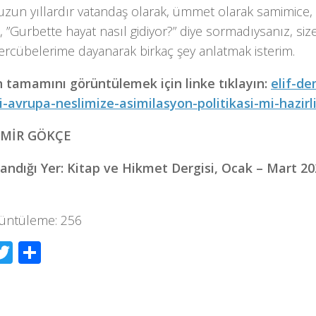
uzun yıllardır vatandaş olarak, ümmet olarak samimice,
, ”Gurbette hayat nasıl gidiyor?” diye sormadıysanız, si
ercübelerime dayanarak birkaç şey anlatmak isterim.
n tamamını görüntülemek için linke tıklayın:
elif-de
i-avrupa-neslimize-asimilasyon-politikasi-mi-hazirl
DEMİR GÖKÇE
andığı Yer: Kitap ve Hikmet Dergisi, Ocak – Mart 2021
üntüleme:
256
acebook
Twitter
Share