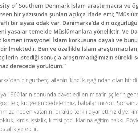
sity of Southern Denmark İslam araştırmacısı ve ö
nsen bir yazısında şunları açıkça ifade etti; ”Müsl
raflı bir siyasi odak var. Danimarka’da din özgürlüğü
ni yasalar temelde Müslümanlara yöneliktir. Ve D
t kısmen irrasyonel İslam korkusuna dayalı ve bun
dirilmektedir. Ben ve özellikle İslam araştırmacıları,
tçilerin istediği sonuçla araştırmadığımızın sürekli
maz derecede yoruldum.”
ka´dan bir gurbetçi ailenin ikinci kuşağından olan bir di
ya 1960’ların sonunda davet edilen misafir işçilerin gen
öç ile çıkıp gelen dedelerimiz, babalarımızdır. Sorsanı
ımıza neden vatanını bırakıp terk-i diyar ettiniz diye; kimi
yokluk, kimisi işsizlik, kimisi çocuklarına eğitim hakkı. Böy
staljik gelebilir.