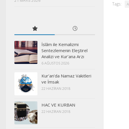
21 MAYIS 2026
Tags:
A
İslâm ile Kemalizmi
Sentezlemenin Eleştirel
Analizi ve Kur’ana Arzı
6 AĞUSTOS 2026
Kur’an’da Namaz Vakitleri
ve İmsak
22 HAZIRAN 2018
HAC VE KURBAN
22 HAZIRAN 2018