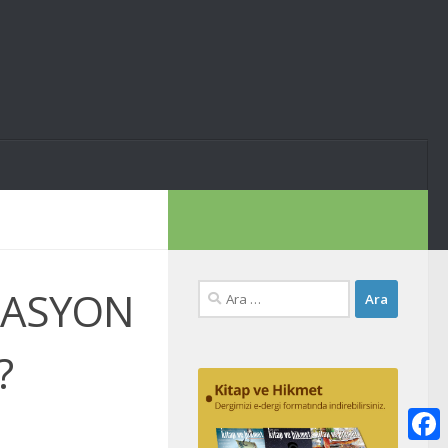
Arama:
LASYON
?