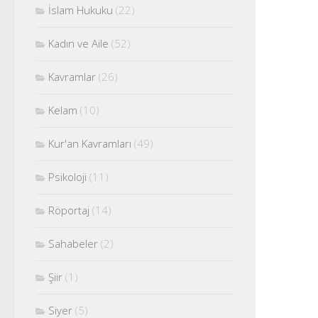
İslam Hukuku
(22)
Kadın ve Aile
(52)
Kavramlar
(26)
Kelam
(10)
Kur'an Kavramları
(49)
Psikoloji
(11)
Röportaj
(14)
Sahabeler
(2)
Şiir
(1)
Siyer
(5)