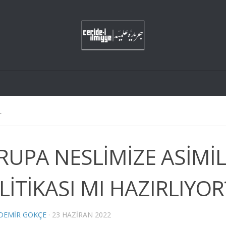
L
RUPA NESLİMİZE ASİMİ
LİTİKASI MI HAZIRLIYOR
 DEMIR GÖKÇE
·
23 HAZIRAN 2022