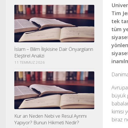
Univer
Tim Je
tek ta
tüm ye
siyase
yönlen
İslam – Bilim İlişkisine Dair Önyargıların
siyase
Eleştirel Analizi
inanıl
11 TEMMUZ 2026
Danimar
Avrupa’
büyük g
babalar
kimisi 
Kur an Neden Nebi ve Resul Ayrımı
biraz no
Yapıyor? Bunun Hikmeti Nedir?