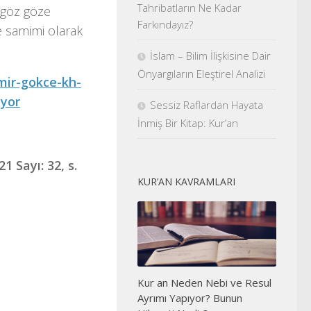
Tahribatların Ne Kadar
 göz göze
Farkındayız?
ze samimi olarak
İslam – Bilim İlişkisine Dair
Önyargıların Eleştirel Analizi
mir-gokce-kh-
iyor
Sessiz Raflardan Hayata
İnmiş Bir Kitap: Kur’an
 Sayı: 32, s.
KUR’AN KAVRAMLARI
Kur an Neden Nebi ve Resul
Ayrımı Yapıyor? Bunun