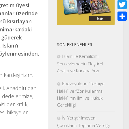
Face
gretim üyesi
ümanlar üzerinde
Twitt
nü kısıtlayan
Shar
animarka’daki
u güderek
SON EKLENENLER
 İslam’ı
 söylenmesinden,
İslâm ile Kemalizmi
Sentezlemenin Eleştirel
Analizi ve Kur’ana Arzı
n kardeşinizim.
Ebeveynlerin “Terbiye
eli, Anadolu´dan
Hakkı” ve “Zor Kullanma
z dedelerimize,
Hakkı” nın İlmi ve Hukuki
si der kıtlık,
Gerekliliği
lesi hikayeler
İyi Yetiştirilmeyen
Çocukların Topluma Verdiği