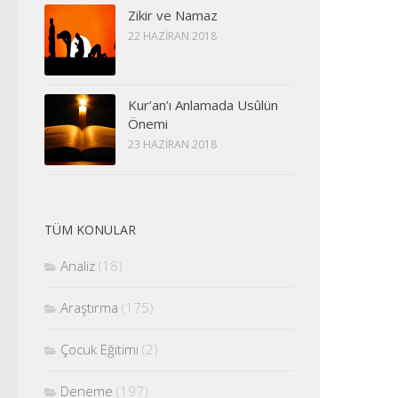
Zikir ve Namaz
22 HAZIRAN 2018
Kur’an’ı Anlamada Usûlün
Önemi
23 HAZIRAN 2018
TÜM KONULAR
Analiz
(18)
Araştırma
(175)
Çocuk Eğitimi
(2)
Deneme
(197)