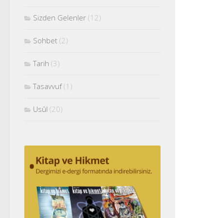
Sizden Gelenler
(12)
Sohbet
(2)
Tarih
(3)
Tasavvuf
(1)
Usûl
(20)