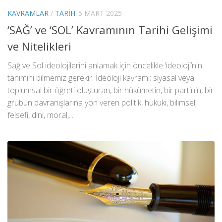
KAVRAMLAR
/
TARIH
5 MART 2025
‘SAĞ’ ve ‘SOL’ Kavramının Tarihi Gelişimi
ve Nitelikleri
Sağ ve Sol ideolojilerini anlamak için öncelikle ‘ideoloji’nin
tanımını bilmemiz gerekir. İdeoloji kavramı; siyasal veya
toplumsal bir öğreti oluşturan, bir hükümetin, bir partinin, bir
grubun davranışlarına yön veren politik, hukuki, bilimsel,
felsefi, dini, moral,...