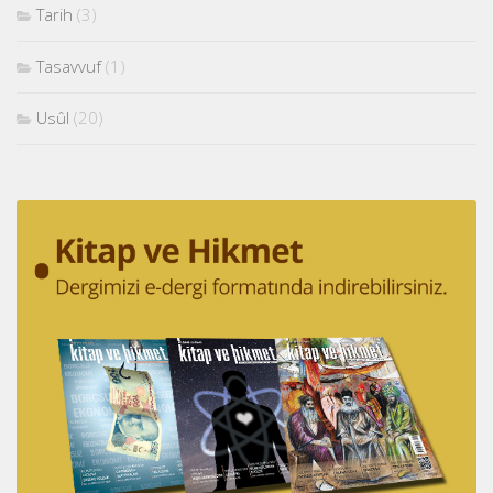
Tarih
(3)
Tasavvuf
(1)
Usûl
(20)