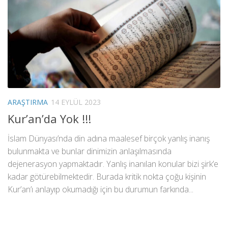
ARAŞTIRMA
14 EYLÜL 2023
Kur’an’da Yok !!!
İslam Dünyası’nda din adına maalesef birçok yanlış inanış
bulunmakta ve bunlar dinimizin anlaşılmasında
dejenerasyon yapmaktadır. Yanlış inanılan konular bizi şirk’e
kadar götürebilmektedir. Burada kritik nokta çoğu kişinin
Kur’an’ı anlayıp okumadığı için bu durumun farkında...