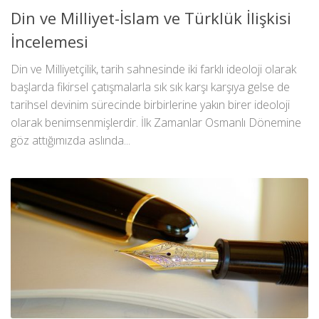
Din ve Milliyet-İslam ve Türklük İlişkisi
İncelemesi
Din ve Milliyetçilik, tarih sahnesinde iki farklı ideoloji olarak
başlarda fikirsel çatışmalarla sık sık karşı karşıya gelse de
tarihsel devinim sürecinde birbirlerine yakın birer ideoloji
olarak benimsenmişlerdir. İlk Zamanlar Osmanlı Dönemine
göz attığımızda aslında...