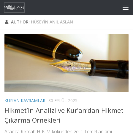
Skip to content
AUTHOR:
HÜSEYIN ANIL ASLAN
KUR'AN KAVRAMLARI
30 EYLÜL 2025
Hikmet’in Analizi ve Kur’an’dan Hikmet
Çıkarma Örnekleri
Arapça ḥikmah H-K-M kökünden gelir. Temel anlamı