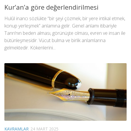
Kur’an’a göre değerlendirilmesi
Hulûl inancı sözlükte “bir şeyi çözmek, bir yere intikal etmek,
konup yerleşmek” anlamına gelir. Genel anlamı itibariyle
Tanrı’nın beden alması, görünüşte olması, evren ve insan ile
bütünleşmesidir. Vücut bulma ve birlik anlamlarına
gelmektedir. Kökenlerini...
KAVRAMLAR
24 MART 2025