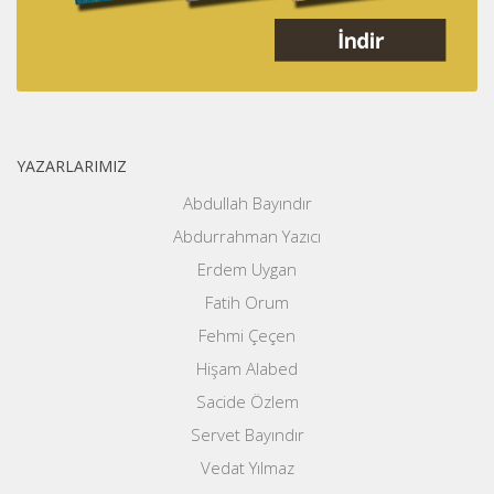
YAZARLARIMIZ
Abdullah Bayındır
Abdurrahman Yazıcı
Erdem Uygan
Fatih Orum
Fehmi Çeçen
Hişam Alabed
Sacide Özlem
Servet Bayındır
Vedat Yılmaz