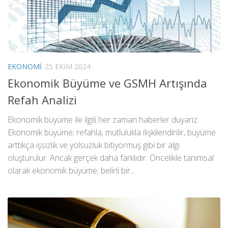
EKONOMI
25 EKIM 2024
Ekonomik Büyüme ve GSMH Artışında
Refah Analizi
Ekonomik büyüme ile ilgili her zaman haberler duyarız.
Ekonomik büyüme; refahla, mutlulukla ilişkilendirilir, büyüme
arttıkça işsizlik ve yolsuzluk bitiyormuş gibi bir algı
oluşturulur. Ancak gerçek daha farklıdır. Öncelikle tanımsal
olarak ekonomik büyüme; belirli bir...