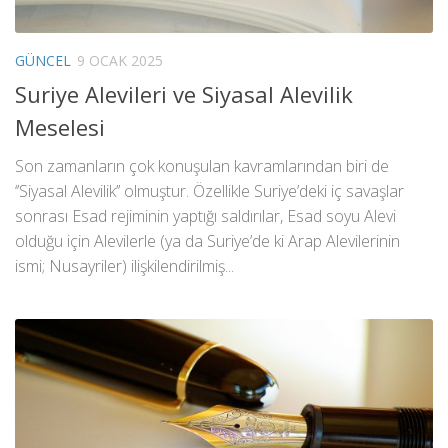
GÜNCEL
9 OCAK 2025
Suriye Alevileri ve Siyasal Alevilik
Meselesi
Son zamanların çok konuşulan kavramlarından biri de
‘’Siyasal Alevilik’’ olmuştur. Özellikle Suriye’deki iç savaşlar
sonrası Esad rejiminin yaptığı saldırılar, Esad soyu Alevi
olduğu için Alevilerle (ya da Suriye’de ki Arap Alevilerinin
ismi; Nusayriler) ilişkilendirilmiş...