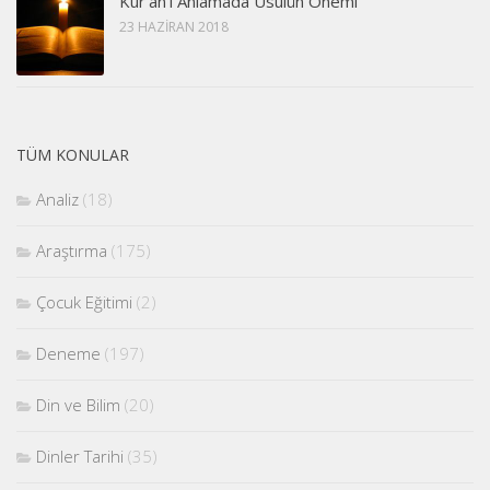
Kur’an’ı Anlamada Usûlün Önemi
23 HAZIRAN 2018
TÜM KONULAR
Analiz
(18)
Araştırma
(175)
Çocuk Eğitimi
(2)
Deneme
(197)
Din ve Bilim
(20)
Dinler Tarihi
(35)