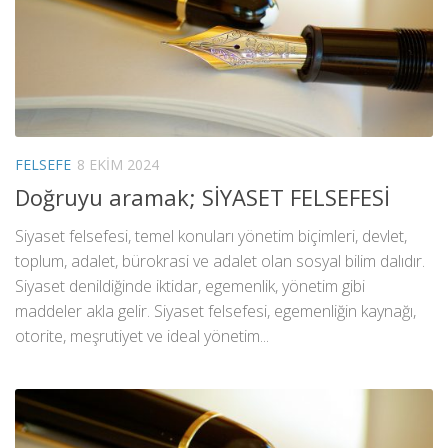
FELSEFE
8 EKIM 2024
Doğruyu aramak; SİYASET FELSEFESİ
Siyaset felsefesi, temel konuları yönetim biçimleri, devlet,
toplum, adalet, bürokrasi ve adalet olan sosyal bilim dalıdır.
Siyaset denildiğinde iktidar, egemenlik, yönetim gibi
maddeler akla gelir. Siyaset felsefesi, egemenliğin kaynağı,
otorite, meşrutiyet ve ideal yönetim...