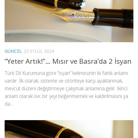
GÜNCEL
23 EYLÜL 2024
‘’Yeter Artık!’’… Mısır ve Basra’da 2 İsyan
Türk Dil Kurumuna göre ‘’isyan’’ kelimesinin iki farklı anlamı
vardır. İlk olarak; sisteme ve otoriteye karşı ayaklanmak,
mevcut düzeni değiştirmeye çalışmak anlamına gelir. İkinci
anlam olarak ise; bir şeyi beğenmemek ve kaldırılmasını ya
da...