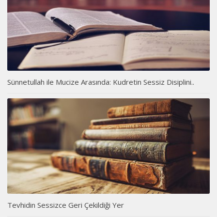
Sünnetullah ile Mucize Arasında: Kudretin Sessiz Disiplini..
Tevhidin Sessizce Geri Çekildiği Yer