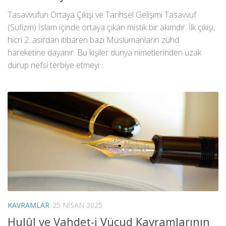
Tasavvufun Ortaya Çıkışı ve Tarihsel Gelişimi Tasavvuf
(Sufizm) İslam içinde ortaya çıkan mistik bir akımdır. İlk çıkışı,
hicri 2. asırdan itibaren bazı Müslümanların zühd
hareketine dayanır. Bu kişiler dünya nimetlerinden uzak
durup nefsi terbiye etmeyi...
KAVRAMLAR
25 NISAN 2025
Hulûl ve Vahdet-i Vücud Kavramlarının