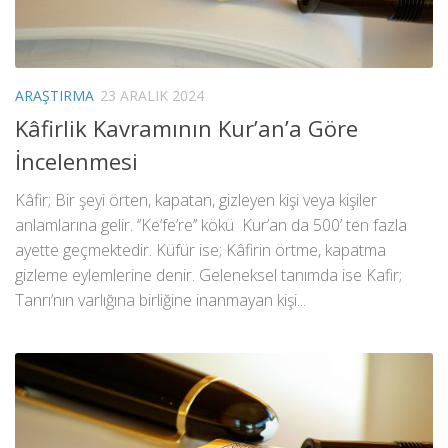
ARAŞTIRMA
23 ARALIK 2024
Kâfirlik Kavramının Kur’an’a Göre
İncelenmesi
Kâfir; Bir şeyi örten, kapatan, gizleyen kişi veya kişiler
anlamlarına gelir. ‘’Ke’fe’re’’ kökü Kur’an da 500’ ten fazla
ayette geçmektedir. Küfür ise; Kâfirin örtme, kapatma
gizleme eylemlerine denir. Geleneksel tanımda ise Kafir;
Tanrı’nın varlığına birliğine inanmayan kişi...