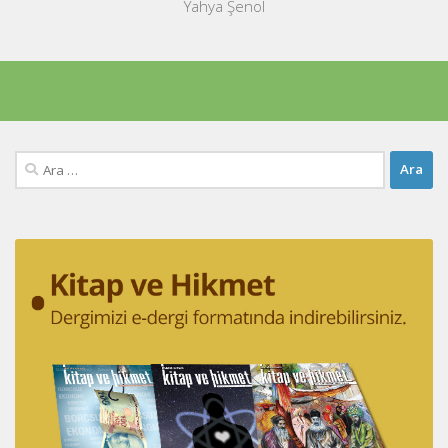
Yahya Şenol
Arama: