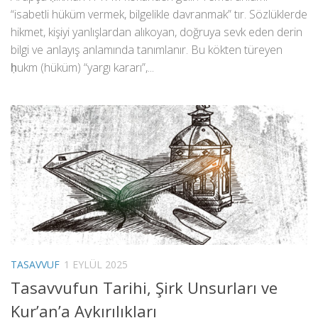
“isabetli hüküm vermek, bilgelikle davranmak” tır. Sözlüklerde
hikmet, kişiyi yanlışlardan alıkoyan, doğruya sevk eden derin
bilgi ve anlayış anlamında tanımlanır. Bu kökten türeyen
ḥukm (hüküm) “yargı kararı”,...
TASAVVUF
1 EYLÜL 2025
Tasavvufun Tarihi, Şirk Unsurları ve
Kur’an’a Aykırılıkları