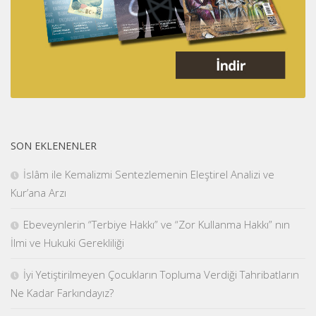
SON EKLENENLER
İslâm ile Kemalizmi Sentezlemenin Eleştirel Analizi ve
Kur’ana Arzı
Ebeveynlerin “Terbiye Hakkı” ve “Zor Kullanma Hakkı” nın
İlmi ve Hukuki Gerekliliği
İyi Yetiştirilmeyen Çocukların Topluma Verdiği Tahribatların
Ne Kadar Farkındayız?