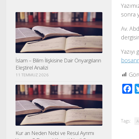
Yazımız
sonra y
Av. Abd
dergisi
Yazıyı 
bosanm
İslam – Bilim İlişkisine Dair Önyargıların
Eleştirel Analizi
Gör
11 TEMMUZ 2026
F
Tags:
A
Kur an Neden Nebi ve Resul Ayrımı