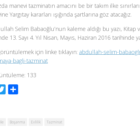
da manevi tazminatın amacını be bir takım ilke sınırları
ine Yargıtay kararları ışığında şartlarına göz atacağız.
ullah Selim Babaoğlu’nun kaleme aldığı bu yazı, Kitap 
nde 13. Sayı 4. Yıl Nisan, Mayıs, Haziran 2016 tarihinde y
görüntülemek için linke tıklayın:
abdullah-selim-babaoglu
aya-bagli-tazminat
üntüleme:
133
acebook
Twitter
Share
ile
Boşanma
Evlilik
Tazminat