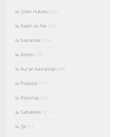
İslam Hukuku
(22)
Kadın ve Aile
(52)
Kavramlar
(26)
Kelam
(10)
Kur'an Kavramları
(49)
Psikoloji
(11)
Röportaj
(14)
Sahabeler
(2)
Şiir
(1)