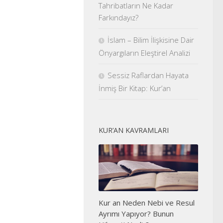
Tahribatların Ne Kadar
Farkındayız?
İslam – Bilim İlişkisine Dair
Önyargıların Eleştirel Analizi
Sessiz Raflardan Hayata
İnmiş Bir Kitap: Kur’an
KUR’AN KAVRAMLARI
Kur an Neden Nebi ve Resul
Ayrımı Yapıyor? Bunun