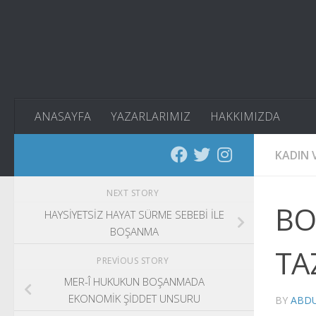
Skip to content
ANASAYFA
YAZARLARIMIZ
HAKKIMIZDA
KADIN V
NEXT STORY
BO
HAYSİYETSİZ HAYAT SÜRME SEBEBİ İLE
BOŞANMA
TA
PREVIOUS STORY
MER-Î HUKUKUN BOŞANMADA
EKONOMİK ŞİDDET UNSURU
BY
ABDU