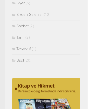
Siyer
(5)
Sizden Gelenler
(12)
Sohbet
(2)
Tarih
(3)
Tasavvuf
(1)
Usûl
(20)