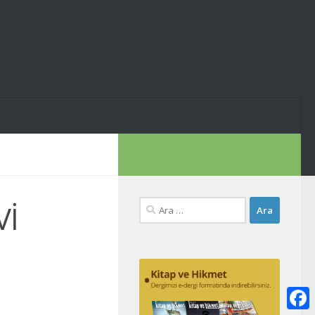
Arama:
Vİ