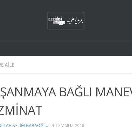
E AILE
ŞANMAYA BAĞLI MANE
ZMİNAT
LLAH SELIM BABAOĞLU
·
3 TEMMUZ 2018