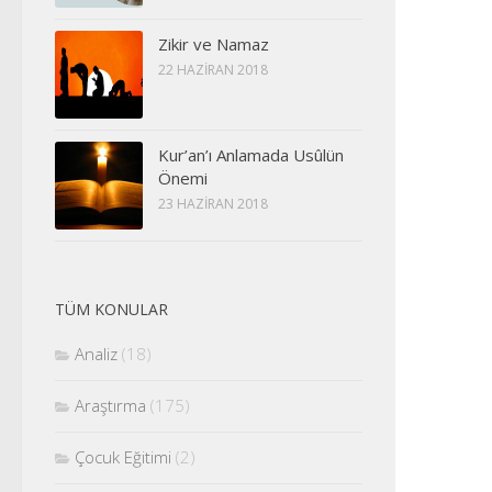
Zikir ve Namaz
22 HAZIRAN 2018
Kur’an’ı Anlamada Usûlün
Önemi
23 HAZIRAN 2018
TÜM KONULAR
Analiz
(18)
Araştırma
(175)
Çocuk Eğitimi
(2)