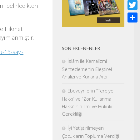
Face
nı belirledikten
Twitt
Shar
ve Hikmet
ayımlanmıştır.
SON EKLENENLER
-13-sayi-
İslâm ile Kemalizmi
Sentezlemenin Eleştirel
Analizi ve Kur’ana Arzı
Ebeveynlerin “Terbiye
Hakkı” ve “Zor Kullanma
Hakkı” nın İlmi ve Hukuki
Gerekliliği
İyi Yetiştirilmeyen
Çocukların Topluma Verdiği