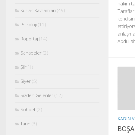
hâkim ta
Kur'an Kavramları
(49)
Taraflar
kendisin
Psikoloji
(11)
ettiriyo
anlaşmal
Röportaj
(14)
Abdullah
Sahabeler
(2)
Şiir
(1)
Siyer
(5)
Sizden Gelenler
(12)
Sohbet
(2)
KADIN V
Tarih
(3)
BOŞA