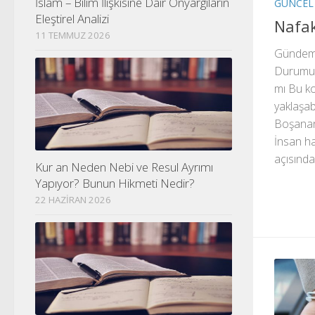
İslam – Bilim İlişkisine Dair Önyargıların
GÜNCEL
Eleştirel Analizi
Nafak
11 TEMMUZ 2026
Gündemd
Durumund
mı Bu ko
yaklaşab
Boşanan
İnsan ha
açısında
Kur an Neden Nebi ve Resul Ayrımı
Yapıyor? Bunun Hikmeti Nedir?
22 HAZIRAN 2026