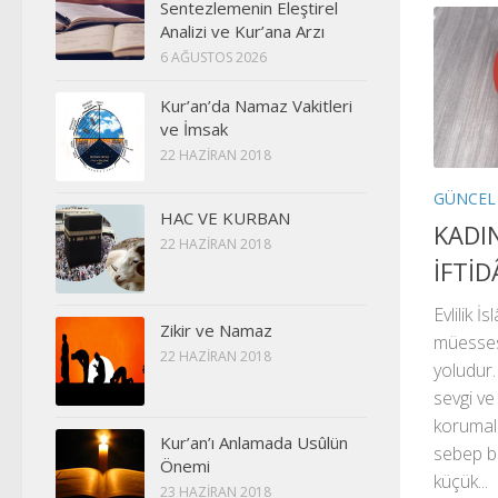
Sentezlemenin Eleştirel
Analizi ve Kur’ana Arzı
6 AĞUSTOS 2026
Kur’an’da Namaz Vakitleri
ve İmsak
22 HAZIRAN 2018
GÜNCEL
HAC VE KURBAN
KADI
22 HAZIRAN 2018
İFTİD
Evlilik İ
Zikir ve Namaz
müessese
22 HAZIRAN 2018
yoludur. 
sevgi ve
korumala
Kur’an’ı Anlamada Usûlün
sebep bu
Önemi
küçük...
23 HAZIRAN 2018