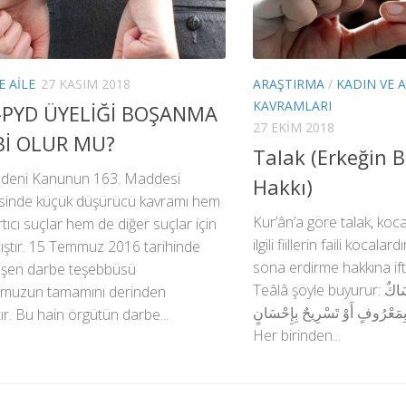
E AILE
27 KASIM 2018
ARAŞTIRMA
/
KADIN VE A
KAVRAMLARI
-PYD ÜYELİĞİ BOŞANMA
27 EKIM 2018
Bİ OLUR MU?
Talak (Erkeğin
deni Kanunun 163. Maddesi
Hakkı)
sinde küçük düşürücü kavramı hem
Kur’ân’a göre talak, koca
rtıcı suçlar hem de diğer suçlar için
ilgili fiillerin faili kocalard
mıştır. 15 Temmuz 2016 tarihinde
sona erdirme hakkına ift
eşen darbe teşebbüsü
Teâlâ şöyle buyurur: الطَّلَاقُ مَرَّتَانِ فَإِمْسَاكٌ
muzun tamamını derinden
بِمَعْرُوفٍ أَوْ تَسْرِيحٌ بِإِحْسَانٍ. “O talak iki defadır
ır. Bu hain örgütün darbe...
Her birinden...