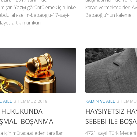
mıştır. Yazıyı görüntülemek için linke
kararı vermektedirler. A
: abdullah-selim-babaoglu-17-sayi-
Babaoğlu’nun kaleme...
elayet-artik-mumkun
E AILE
3 TEMMUZ 2018
KADIN VE AILE
3 TEMMU
 HUKUKUNDA
HAYSİYETSİZ H
ŞMALI BOŞANMA
SEBEBİ İLE BO
 için müracaat eden taraflar
4721 sayılı Türk Meden