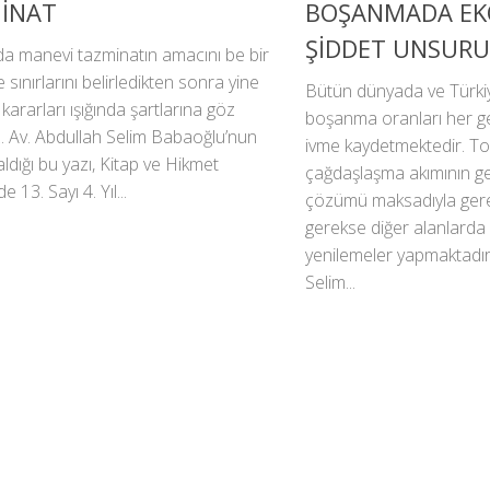
İNAT
BOŞANMADA EK
ŞİDDET UNSURU
a manevi tazminatın amacını be bir
e sınırlarını belirledikten sonra yine
Bütün dünyada ve Türki
 kararları ışığında şartlarına göz
boşanma oranları her g
. Av. Abdullah Selim Babaoğlu’nun
ivme kaydetmektedir. To
ldığı bu yazı, Kitap ve Hikmet
çağdaşlaşma akımının ge
e 13. Sayı 4. Yıl...
çözümü maksadıyla gere
gerekse diğer alanlarda i
yenilemeler yapmaktadırl
Selim...