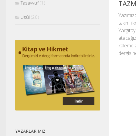
TAZM
Tasavvuf
(1)
Yazımızd
Usûl
(20)
takım ilk
Yargıtay
atacağız
kaleme a
dergisind
YAZARLARIMIZ