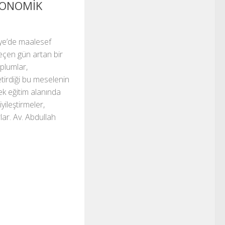
ONOMİK
ye’de maalesef
eçen gün artan bir
plumlar,
tirdiği bu meselenin
k eğitim alanında
yileştirmeler,
ar. Av. Abdullah