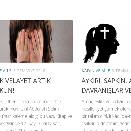
E AILE
3 TEMMUZ 2018
KADIN VE AILE
3 TEMMU
K VELAYET ARTIK
AYKIRI, SAPKIN, 
KÜN!
DAVRANIŞLAR V
 çiftlerin çocuk üzerine ortak
Amaç evlilik ve birliğinin 
 artık mümkün! Abdullah Selim
nesiller yetiştirmek olunca
’nun kaleme aldığı bu yazı, Kitap ve
bir takım dinî, itikâdî davr
ergisinde 17. Sayı 5. Yıl Nisan,
evliliğinin devamını get
Haziran 2017 tarihinde
ulaşması halinde Türk 