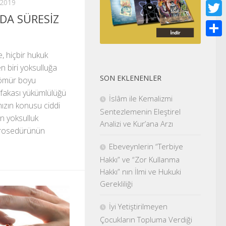
 2019
Face
A SÜRESİZ
Twitt
Shar
, hiçbir hukuk
n biri yoksulluğa
SON EKLENENLER
n ömür boyu
afakası yükümlülüğü
İslâm ile Kemalizmi
ızın konusu ciddi
Sentezlemenin Eleştirel
n yoksulluk
Analizi ve Kur’ana Arzı
prosedürünün
Ebeveynlerin “Terbiye
Hakkı” ve “Zor Kullanma
Hakkı” nın İlmi ve Hukuki
Gerekliliği
İyi Yetiştirilmeyen
Çocukların Topluma Verdiği