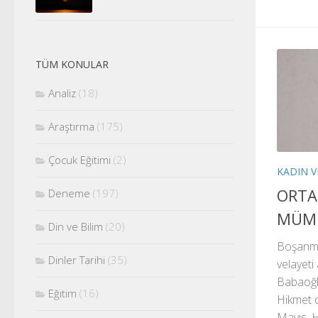
TÜM KONULAR
Analiz
(18)
Araştırma
(175)
Çocuk Eğitimi
(2)
KADIN V
ORTA
Deneme
(197)
MÜM
Din ve Bilim
(20)
Boşanmış
Dinler Tarihi
(35)
velayeti
Babaoğlu
Eğitim
(16)
Hikmet d
Mayıs, 