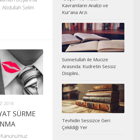
Kavramların Analizi ve
v. Abdullah Selim
Kur’ana Arzı
Sünnetullah ile Mucize
Arasında: Kudretin Sessiz
Disiplini..
Z 2018
AYAT SÜRME
Tevhidin Sessizce Geri
ŞANMA
Çekildiği Yer
i Kanunu’muz