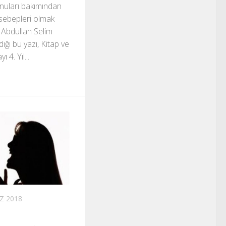
nuları bakımından
sebepleri olmak
. Abdullah Selim
ğı bu yazı, Kitap ve
 4. Yıl...
Z 2018
N