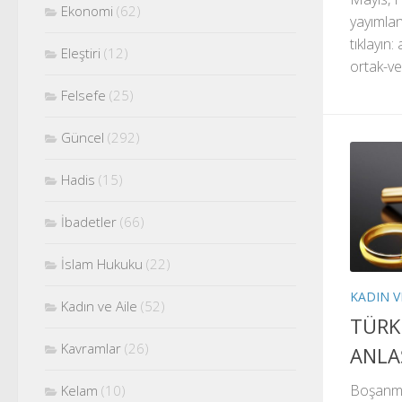
Ekonomi
(62)
yayımlan
tıklayın
Eleştiri
(12)
ortak-v
Felsefe
(25)
Güncel
(292)
Hadis
(15)
İbadetler
(66)
İslam Hukuku
(22)
KADIN V
Kadın ve Aile
(52)
TÜRK
Kavramlar
(26)
ANLA
Boşanma
Kelam
(10)