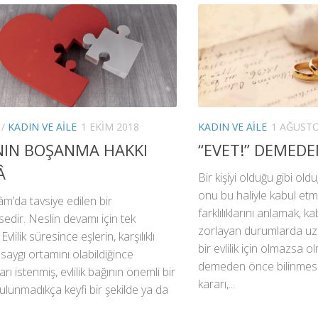
/
KADIN VE AILE
1 EKIM 2018
KADIN VE AILE
1 AĞUSTO
NIN BOŞANMA HAKKI
“EVET!” DEMED
Â
Bir kişiyi olduğu gibi ol
onu bu haliyle kabul etmel
slâm’da tavsiye edilen bir
farklılıklarını anlamak, k
dir. Neslin devamı için tek
zorlayan durumlarda uz
Evlilik süresince eşlerin, karşılıklı
bir evlilik için olmazsa o
 saygı ortamını olabildiğince
demeden önce bilinmesi 
rı istenmiş, evlilik bağının önemli bir
kararı,...
lunmadıkça keyfi bir şekilde ya da