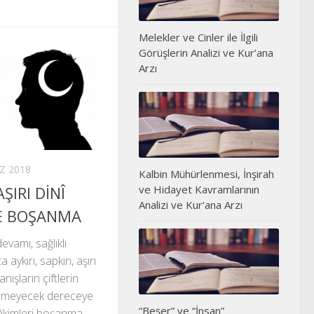
Melekler ve Cinler ile İlgili
Görüşlerin Analizi ve Kur’ana
Arzı
Z 2018
Kalbin Mühürlenmesi, İnşirah
AŞIRI DİNÎ
ve Hidayet Kavramlarının
Analizi ve Kur’ana Arzı
E BOŞANMA
devamı, sağlıklı
 aykırı, sapkın, aşırı
anışların çiftlerin
iremeyecek dereceye
“Beşer” ve “İnsan”
hâkimleri boşanma