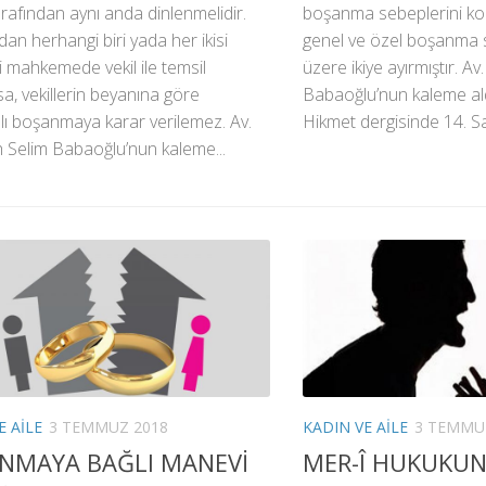
rafından aynı anda dinlenmelidir.
boşanma sebeplerini ko
dan herhangi biri yada her ikisi
genel ve özel boşanma 
i mahkemede vekil ile temsil
üzere ikiye ayırmıştır. Av
rsa, vekillerin beyanına göre
Babaoğlu’nun kaleme aldı
ı boşanmaya karar verilemez. Av.
Hikmet dergisinde 14. Sayı
 Selim Babaoğlu’nun kaleme...
E AILE
3 TEMMUZ 2018
KADIN VE AILE
3 TEMMU
NMAYA BAĞLI MANEVİ
MER-Î HUKUKU