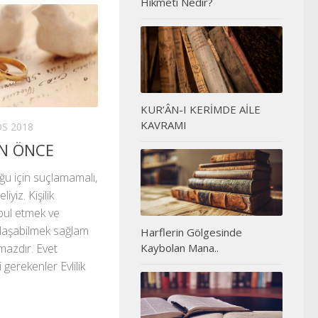
Hikmeti Nedir?
KUR’ÂN-I KERİMDE AİLE
KAVRAMI
S 2018
EN ÖNCE
duğu için suçlamamalı,
iyiz. Kişilik
abul etmek ve
laşabilmek sağlam
Harflerin Gölgesinde
Kaybolan Mana..
lmazdır. Evet
gerekenler Evlilik