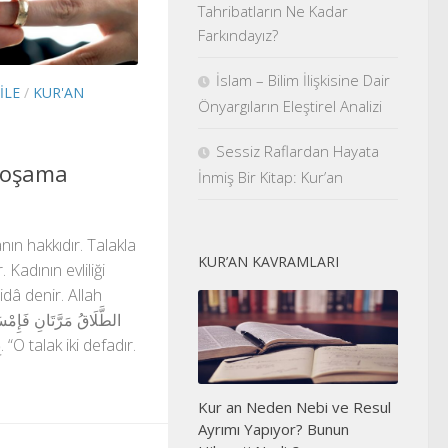
Tahribatların Ne Kadar
Farkındayız?
İslam – Bilim İlişkisine Dair
ILE
/
KUR'AN
Önyargıların Eleştirel Analizi
Sessiz Raflardan Hayata
 Boşama
İnmiş Bir Kitap: Kur’an
nın hakkıdır. Talakla
KUR’AN KAVRAMLARI
ır. Kadının evliliği
idâ denir. Allah
.
Kur an Neden Nebi ve Resul
Ayrımı Yapıyor? Bunun