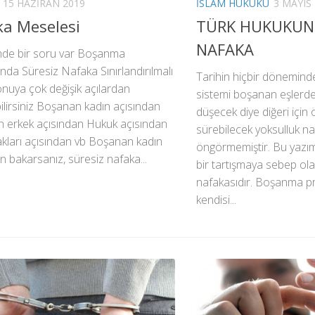
15 HAZIRAN 2019
İSLAM HUKUKU
3 MAYIS
a Meselesi
TÜRK HUKUKUND
NAFAKA
e bir soru var Boşanma
a Süresiz Nafaka Sınırlandırılmalı
Tarihin hiçbir döneminde
nuya çok değişik açılardan
sistemi boşanan eşlerde
ilirsiniz Boşanan kadın açısından
düşecek diye diğeri içi
 erkek açısından Hukuk açısından
sürebilecek yoksulluk n
kları açısından vb Boşanan kadın
öngörmemiştir. Bu yazım
n bakarsanız, süresiz nafaka...
bir tartışmaya sebep ola
nafakasıdır. Boşanma 
kendisi...