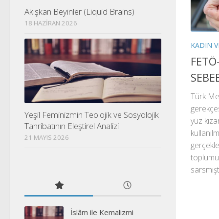
Akışkan Beyinler (Liquid Brains)
18 HAZIRAN 2026
KADIN V
FETÖ
SEBE
Türk Me
gerekçe
Yeşil Feminizmin Teolojik ve Sosyolojik
yüz kıza
Tahribatının Eleştirel Analizi
kullanıl
21 MAYIS 2026
gerçekl
toplumu
sarsmışt
İslâm ile Kemalizmi