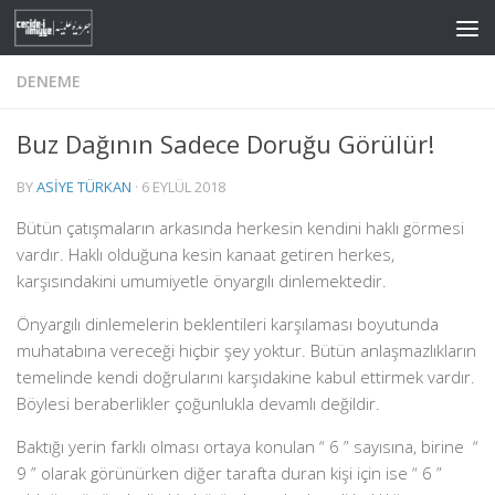
Skip to content
DENEME
Buz Dağının Sadece Doruğu Görülür!
BY
ASIYE TÜRKAN
·
6 EYLÜL 2018
Bütün çatışmaların arkasında herkesin kendini haklı görmesi
vardır. Haklı olduğuna kesin kanaat getiren herkes,
karşısındakini umumiyetle önyargılı dinlemektedir.
Önyargılı dinlemelerin beklentileri karşılaması boyutunda
muhatabına vereceği hiçbir şey yoktur. Bütün anlaşmazlıkların
temelinde kendi doğrularını karşıdakine kabul ettirmek vardır.
Böylesi beraberlikler çoğunlukla devamlı değildir.
Baktığı yerin farklı olması ortaya konulan “ 6 ” sayısına, birine “
9 ” olarak görünürken diğer tarafta duran kişi için ise “ 6 ”