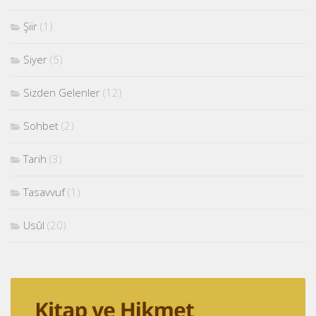
Şiir
(1)
Siyer
(5)
Sizden Gelenler
(12)
Sohbet
(2)
Tarih
(3)
Tasavvuf
(1)
Usûl
(20)