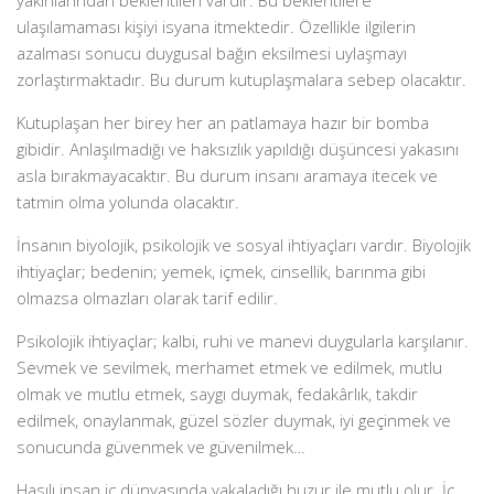
yakınlarından beklentileri vardır. Bu beklentilere
ulaşılamaması kişiyi isyana itmektedir. Özellikle ilgilerin
azalması sonucu duygusal bağın eksilmesi uylaşmayı
zorlaştırmaktadır. Bu durum kutuplaşmalara sebep olacaktır.
Kutuplaşan her birey her an patlamaya hazır bir bomba
gibidir. Anlaşılmadığı ve haksızlık yapıldığı düşüncesi yakasını
asla bırakmayacaktır. Bu durum insanı aramaya itecek ve
tatmin olma yolunda olacaktır.
İnsanın biyolojik, psikolojik ve sosyal ihtiyaçları vardır. Biyolojik
ihtiyaçlar; bedenin; yemek, içmek, cinsellik, barınma gibi
olmazsa olmazları olarak tarif edilir.
Psikolojik ihtiyaçlar; kalbi, ruhi ve manevi duygularla karşılanır.
Sevmek ve sevilmek, merhamet etmek ve edilmek, mutlu
olmak ve mutlu etmek, saygı duymak, fedakârlık, takdir
edilmek, onaylanmak, güzel sözler duymak, iyi geçinmek ve
sonucunda güvenmek ve güvenilmek…
Hasılı insan iç dünyasında yakaladığı huzur ile mutlu olur. İç