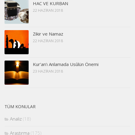
HAC VE KURBAN
22 HAZIRAN 2018
Zikir ve Namaz
22 HAZIRAN 2018
Kur’an’ı Anlamada Usûlün Önemi
23 HAZIRAN 2018
TÜM KONULAR
Analiz
(18)
Araştırma
(175)