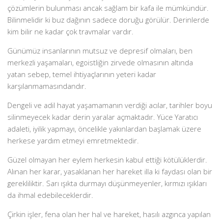
çözümlerin bulunması ancak sağlam bir kafa ile mümkündür.
Bilinmelidir ki buz dağının sadece doruğu görülür. Derinlerde
kim bilir ne kadar çok travmalar vardır.
Günümüz insanlarının mutsuz ve depresif olmaları, ben
merkezli yaşamaları, egoistliğin zirvede olmasının altında
yatan sebep, temel ihtiyaçlarının yeteri kadar
karşılanmamasındandır.
Dengeli ve adil hayat yaşamamanın verdiği acılar, tarihler boyu
silinmeyecek kadar derin yaralar açmaktadır. Yüce Yaratıcı
adaleti, iyilik yapmayı, öncelikle yakınlardan başlamak üzere
herkese yardım etmeyi emretmektedir.
Güzel olmayan her eylem herkesin kabul ettiği kötülüklerdir.
Alınan her karar, yasaklanan her hareket illa ki faydası olan bir
gerekliliktir. Sarı ışıkta durmayı düşünmeyenler, kırmızı ışıkları
da ihmal edebileceklerdir.
Çirkin işler, fena olan her hal ve hareket, hasılı azgınca yapılan