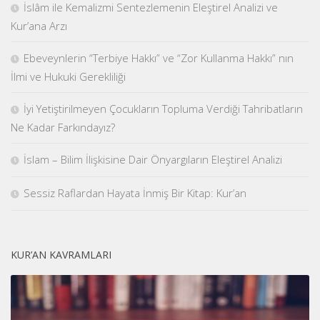
İslâm ile Kemalizmi Sentezlemenin Eleştirel Analizi ve
Kur’ana Arzı
Ebeveynlerin “Terbiye Hakkı” ve “Zor Kullanma Hakkı” nın
İlmi ve Hukuki Gerekliliği
İyi Yetiştirilmeyen Çocukların Topluma Verdiği Tahribatların
Ne Kadar Farkındayız?
İslam – Bilim İlişkisine Dair Önyargıların Eleştirel Analizi
Sessiz Raflardan Hayata İnmiş Bir Kitap: Kur’an
KUR’AN KAVRAMLARI