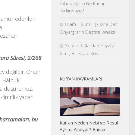
Tahribatların Ne Kadar
Farkındayız?
 mamur edenler,
İslam – Bilim İlişkisine Dair
a
Önyargıların Eleştirel Analizi
 tezahür
Sessiz Raflardan Hayata
İnmiş Bir Kitap: Kur’an
akara Sûresi, 2/268
ey değildir. Onun
KUR’AN KAVRAMLARI
. Hâl­buki
na düşüremez.
im­rilik yapar.
n harcamaları, bu
Kur an Neden Nebi ve Resul
Ayrımı Yapıyor? Bunun