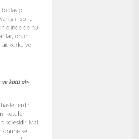
 toplayıp,
varlığın sonu
erin elinde de hu­
anlar, onun
 ait korku ve
 ve kötü ah­
asletlerdir.
nı kötüler
ın kölesidir. Mal
rin önüne set