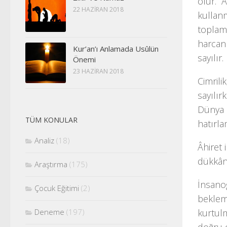
olur. A
22 HAZIRAN 2018
kullanm
toplama
harcan
Kur’an’ı Anlamada Usûlün
sayılır.
Önemi
23 HAZIRAN 2018
Cimrili
sayılır
Dünya 
TÜM KONULAR
hatırla
Analiz
(18)
Âhiret 
dükkânı
Araştırma
(175)
İnsano
Çocuk Eğitimi
(2)
bekleme
Deneme
(197)
kurtulm