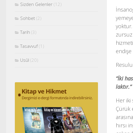
Sizden Gelenler
(12)
İnsanoğ
yemeye
Sohbet
(2)
yoktur.
Tarih
(3)
zursuz
hizmeti
Tasavvuf
(1)
endişe 
Usûl
(20)
Resulull
“İki ha
laktır.
Her iki
Çürük e
arasına
hırsı i