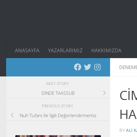
Skip to content
ANASAYFA
YAZARLARIMIZ
HAKKIMIZDA
DENEM
NEXT STORY
Cİ
DİNDE TAASSUB
PREVIOUS STORY
HA
Nuh Tufanı İle İlgili Değerlendirmemiz
BY
ALI 