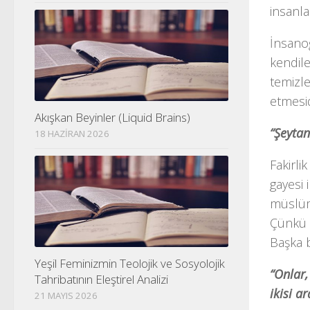
insanla
İnsanoğ
kendile
temizle
etmesid
Akışkan Beyinler (Liquid Brains)
“Şeytan
18 HAZIRAN 2026
Fakirli
gayesi 
müslüm
Çünkü o
Başka b
Yeşil Feminizmin Teolojik ve Sosyolojik
“Onlar,
Tahribatının Eleştirel Analizi
ikisi a
21 MAYIS 2026