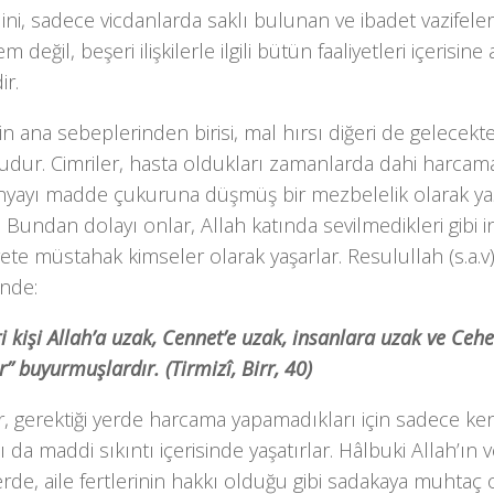
ini, sadece vicdanlarda saklı bulunan ve ibadet vazifele
tem değil, beşeri ilişkilerle ilgili bütün faaliyetleri içeri
ir.
ğin ana sebeplerinden birisi, mal hırsı diğeri de gelecek
udur. Cimriler, hasta oldukları zamanlarda dahi harcam
ünyayı madde çukuruna düşmüş bir mezbelelik olarak 
r. Bundan dolayı onlar, Allah katında sevilmedikleri gibi 
ete müstahak kimseler olarak yaşarlar. Resulullah (s.a.v)
inde:
 kişi Allah’a uzak, Cennet’e uzak, insanlara uzak ve Ce
r” buyurmuşlardır. (Tirmizî, Birr, 40)
r, gerektiği yerde harcama yapamadıkları için sadece kendi
ı da maddi sıkıntı içerisinde yaşatırlar. Hâlbuki Allah’ın v
rde, aile fertlerinin hakkı olduğu gibi sadakaya muhtaç 