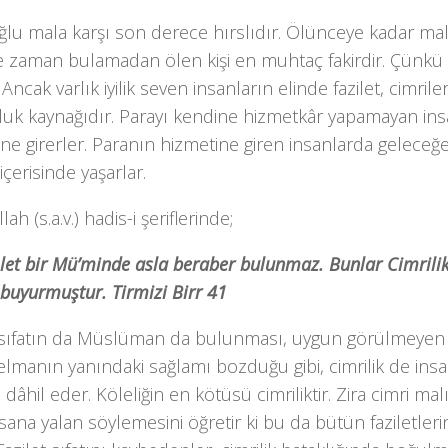
lu mala karşı son derece hırslıdır. Ölünceye kadar mal
 zaman bu­lamadan ölen kişi en muhtaç fakirdir. Çünkü 
 Ancak varlık iyilik seven insanların elinde fazilet, cimril
luk kaynağıdır. Parayı kendine hizmetkâr yapamayan ins
ne girerler. Pa­ranın hizmetine giren insanlarda geleceğe
içerisinde yaşarlar.
ah (s.a.v.) hadis-i şerifle­rinde;
slet bir Mü’minde asla beraber bulunmaz. Bunlar Cimrilik
” buyurmuştur. Tirmizi Birr 41
 sıfatın da Müslüman da bulunması, uy­gun görülmeyen h
lmanın ya­nındaki sağlamı bozduğu gibi, cimrilik de insa
 dâhil eder. Köleliğin en kötüsü cimri­liktir. Zira cimri mal
nsana yalan söylemesini öğretir ki bu da bütün fazilet­le