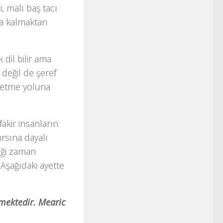
, malı baş tacı
nda kalmaktan
 dil bilir ama
ı değil de şeref
da etme yoluna
akir insanların
ırsına dayalı
tiği zaman
 Aşağıdaki ayette
ilmektedir. Mearic