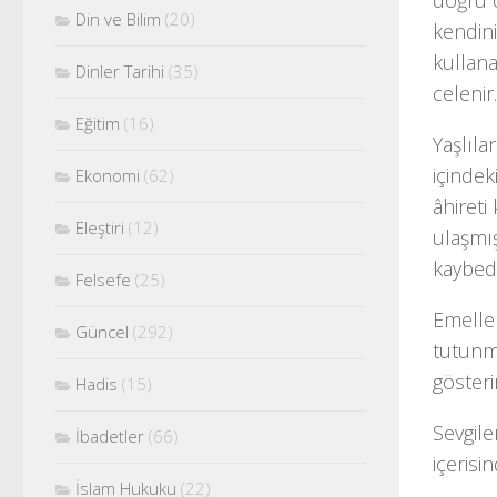
doğru o
Din ve Bilim
(20)
kendini
kullana
Dinler Tarihi
(35)
celenir.
Eğitim
(16)
Yaşlıla
içindek
Ekonomi
(62)
âhireti
Eleştiri
(12)
ulaşmış
kaybede
Felsefe
(25)
Emeller
Güncel
(292)
tutunm
gösterir
Hadis
(15)
Sevgile
İbadetler
(66)
içerisi
İslam Hukuku
(22)