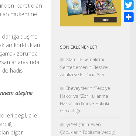
Face
rinden ibaret olan
sine alan mükemmel
Twitt
Shar
te darlığa düşme
aktan korktukları
SON EKLENENLER
yaşamak zorunda
İslâm ile Kemalizmi
insanlar arasında
Sentezlemenin Eleştirel
 de hadis-i
Analizi ve Kur’ana Arzı
Ebeveynlerin “Terbiye
hennem ateşine
Hakkı” ve “Zor Kullanma
Hakkı” nın İlmi ve Hukuki
Gerekliliği
leri değil, aile
erdiği
İyi Yetiştirilmeyen
olan diğer
Çocukların Topluma Verdiği