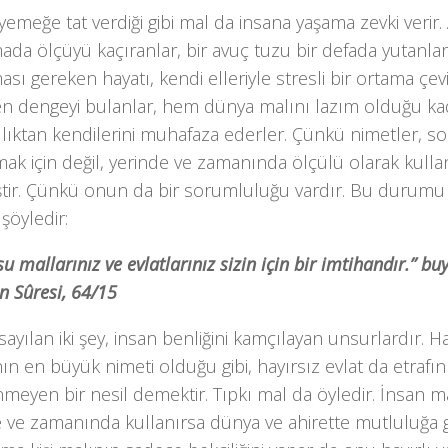
emeğe tat verdiği gibi mal da insana yaşama zevki verir.
da ölçüyü ka­çıranlar, bir avuç tuzu bir defada yutanlar
sı gereken hayatı, kendi elleriyle stresli bir ortama çevir
len den­geyi bulanlar, hem dünya malını lazım olduğu ka
ılıktan kendilerini muhafaza ederler. Çünkü nimetler, 
ak için değil, yerinde ve zamanında ölçülü olarak kulla
ştir. Çünkü onun da bir sorumluluğu vardır. Bu durumu b
şöyledir:
u mallarınız ve evlatlarınız sizin için bir imtihandır.” b
n Sûresi, 64/15
sayılan iki şey, insan benliğini kamçı­layan unsurlardır. Ha
n en bü­yük nimeti olduğu gibi, hayırsız evlat da etrafı
nmeyen bir nesil demektir. Tıpkı mal da öyledir. İnsan 
 ve za­manında kullanırsa dünya ve ahirette mut­luluğa 