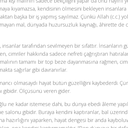
ma kişi malının sadece bekçiliğini yapar da onu hayırlı 
aya kıyamazsa, kendisinin ölmesini bekleyen insanlara 
ktan başka bir iş yapmış sayılmaz. Çünkü Allah (c.c.) y
mayan mal, dünyada huzursuzluk kaynağı, âhirette de
k, insanlar tarafından sevilmeyen bir sı­fattır. İnsanların g
ken, cim­riler hakkında sadece nefreti çağrıştıran hatıralar
malının tamamı bir top beze dayanmasına rağ­men, cim
makta sağırlar gibi davranırlar.
inancı olmasaydı hayat bütün güzelli­ğini kaybederdi. Çü
 gibidir. Öl­çüsünü veren gider.
ğlu ne kadar istemese dahi, bu dünya ebedi âleme yapı
 salonu gibidir. Buraya kendini kaptıranlar, bal üzerinde
a hazırlığını yaparken, hayat dengesi bir anda kayboluv