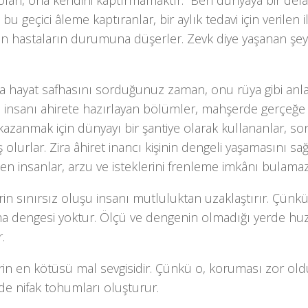
lan, ona kendini kaptırmamaktır. “Ben dünyaya bir defa g
 bu ge­çici âleme kaptıranlar, bir aylık tedavi için verilen i
n hastaların durumuna dü­şerler. Zevk diye yaşanan şeyle
ra hayat safhasını sorduğunuz zaman, onu rüya gibi anlatı
i in­sanı ahirete hazırlayan bölümler, mahşerde ger­çeğe
 kazanmak için dünyayı bir şantiye olarak kullananlar, 
 olurlar. Zira âhiret inancı kişinin dengeli yaşa­masını sa
n insanlar, arzu ve isteklerini frenleme imkânı bulamaz
in sınırsız oluşu insanı mutluluktan uzaklaştırır. Çünkü 
a dengesi yoktur. Ölçü ve dengenin olmadığı yerde hu
.
rin en kötüsü mal sevgisidir. Çünkü o, koruması zor old
nde nifak tohumları oluşturur.