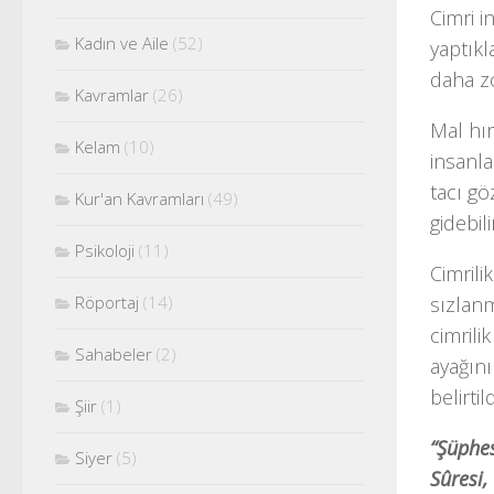
Cimri i
Kadın ve Aile
(52)
yaptıkl
daha z
Kavramlar
(26)
Mal hır
Kelam
(10)
insanla
tacı gö
Kur'an Kavramları
(49)
gidebili
Psikoloji
(11)
Cimrili
Röportaj
(14)
sızlanm
cimrili
Sahabeler
(2)
ayağını
belirtil
Şiir
(1)
“Şüphes
Siyer
(5)
Sûresi,