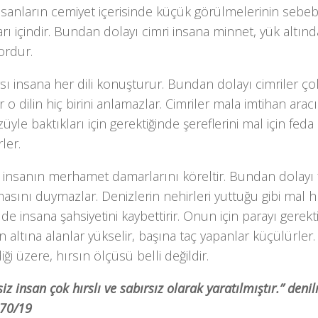
nsanların cemiyet içerisinde küçük gö­rülmelerinin sebebi
arı için­dir. Bundan dolayı cimri insana minnet, yük al­tı
ordur.
sı insana her dili konuşturur. Bundan dolayı cimriler çok
r o dilin hiç birini anlamazlar. Cimriler mala imti­han arac
züyle baktıkları için gerektiğinde şereflerini mal için fe
rler.
k insanın merhamet damarlarını körel­tir. Bundan dolayı f
asını duymazlar. Denizlerin nehirleri yuttuğu gibi mal h
k de insana şahsiyetini kaybettirir. Onun için parayı gerek
n altına alanlar yükselir, başına taç yapanlar küçülürler.
diği üzere, hırsın ölçüsü belli değildir.
iz insan çok hırslı ve sabırsız olarak yaratılmıştır.” den
 70/19