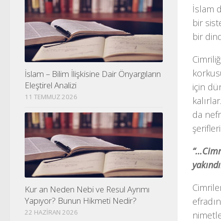
İslam d
bir sis
bir dind
Cimrili
korkus
İslam – Bilim İlişkisine Dair Önyargıların
Eleştirel Analizi
için d
11 TEMMUZ 2026
kalırla
da nefr
şerifler
“…Cimri
yakındı
Cimrile
Kur an Neden Nebi ve Resul Ayrımı
Yapıyor? Bunun Hikmeti Nedir?
efradın
22 HAZIRAN 2026
nimetle