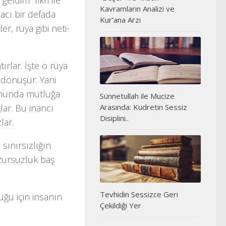
eldim” fikri ile
Kavramların Analizi ve
lacı bir defada
Kur’ana Arzı
r, rüya gibi neti­
rlar. İşte o rüya
 dönüşür. Yani
sonunda mutluğa
Sünnetullah ile Mucize
ğlar. Bu inancı
Arasında: Kudretin Sessiz
Disiplini..
lar.
sınırsızlığın
zursuzluk baş
Tevhidin Sessizce Geri
uğu için insanın
Çekildiği Yer