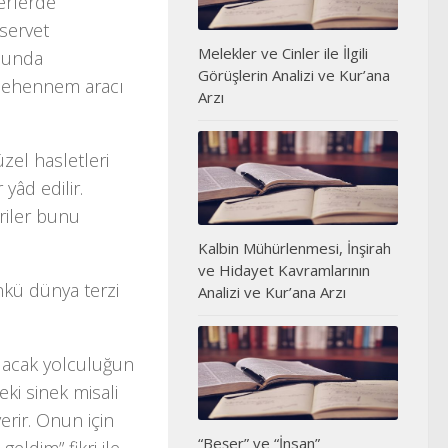
yerlerde
servet
Melekler ve Cinler ile İlgili
olunda
Görüşlerin Analizi ve Kur’ana
 cehennem aracı
Arzı
üzel hasletleri
 yâd edilir.
riler bunu
Kalbin Mühürlenmesi, İnşirah
ve Hidayet Kavramlarının
nkü dünya terzi
Analizi ve Kur’ana Arzı
lacak yolculuğun
ki sinek misali
erir. Onun için
“Beşer” ve “İnsan”