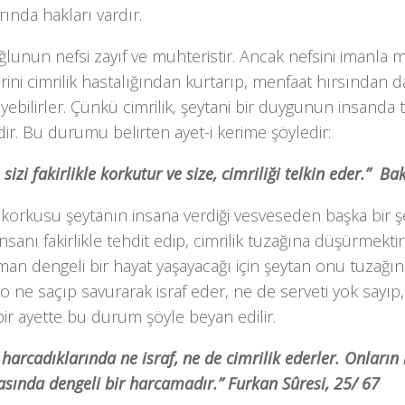
rında hakları vardır.
lunun nefsi zayıf ve muhteristir. Ancak nefsini imanla
rini cimrilik hastalığından kurtarıp, menfaat hırsından d
yebilirler. Çünkü cimrilik, şeytani bir duygunun insanda
ir. Bu durumu belirten ayet-i kerime şöyledir:
 sizi fakirlikle korkutur ve size, cim­riliği telkin eder.” B
k korkusu şeytanın insana verdiği ves­veseden başka bir ş
insanı fakirlikle tehdit edip, cimrilik tuzağına düşürmektir
an dengeli bir hayat yaşayacağı için şeytan onu tuzağı
 ne saçıp savurarak israf eder, ne de serveti yok sayıp, c
ir ayette bu durum şöyle beyan edilir.
 harcadıklarında ne israf, ne de cim­rilik ederler. Onları
rasında dengeli bir harcamadır.” Furkan Sûresi, 25/ 67