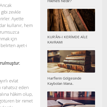
Hikmeti Nedir?
 Ancak
 gibi zevkle
irler. Ayette
dar kullanır, hem
sorumsuzca
KUR’ÂN-I KERİMDE AİLE
nmak için
KAVRAMI
elirten ayet-i
uyrulmuştur.
Harflerin Gölgesinde
yırlı evlat
Kaybolan Mana..
nı rahatsız eden
malına hâkim olup,
götüren bir nimet