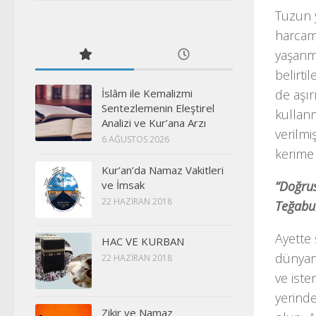
Tuzun y
harcama
yaşanma
belirti
İslâm ile Kemalizmi
de aşır
Sentezlemenin Eleştirel
kullanm
Analizi ve Kur’ana Arzı
verilmi
6 AĞUSTOS 2026
kerime 
Kur’an’da Namaz Vakitleri
ve İmsak
“Doğrus
22 HAZIRAN 2018
Teğabu
Ayette 
HAC VE KURBAN
dünyanı
22 HAZIRAN 2018
ve iste
yerinde
Zikir ve Namaz