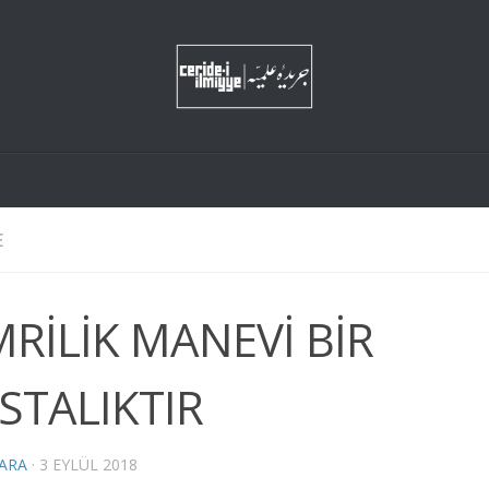
E
MRİLİK MANEVİ BİR
STALIKTIR
KARA
·
3 EYLÜL 2018