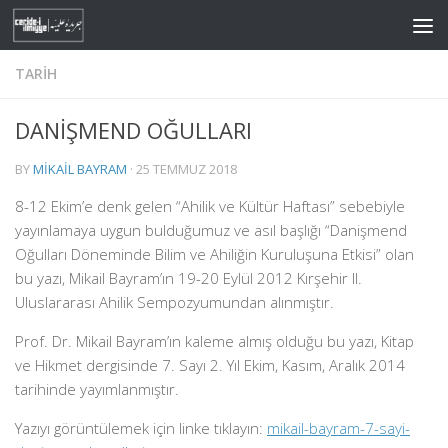
Skip to content
TARIH
DANİŞMEND OĞULLARI
BY
MIKAIL BAYRAM
·
25 TEMMUZ 2018
8-12 Ekim’e denk gelen “Ahilik ve Kültür Haftası” sebebiyle
yayınlamaya uygun bulduğumuz ve asıl başlığı “Danişmend
Oğulları Döneminde Bilim ve Ahiliğin Kuruluşuna Etkisi” olan
bu yazı, Mikail Bayram’ın 19-20 Eylül 2012 Kırşehir II.
Uluslararası Ahilik Sempozyumundan alınmıştır.
Prof. Dr. Mikail Bayram’ın kaleme almış olduğu bu yazı, Kitap
ve Hikmet dergisinde 7. Sayı 2. Yıl Ekim, Kasım, Aralık 2014
tarihinde yayımlanmıştır.
Yazıyı görüntülemek için linke tıklayın:
mikail-bayram-7-sayi-