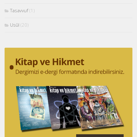
Tasavvuf
(1)
Usûl
(20)