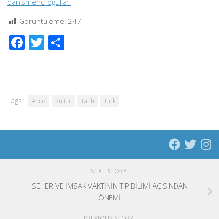
danismend-ogullari
Görüntüleme:
247
Facebook
Twitter
Share
Tags:
Ahilik
Kültür
Tarih
Türk
NEXT STORY
SEHER VE İMSAK VAKTİNİN TIP BİLİMİ AÇISINDAN
ÖNEMİ
PREVIOUS STORY