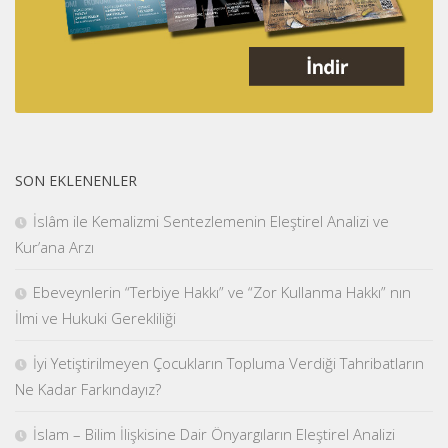
SON EKLENENLER
İslâm ile Kemalizmi Sentezlemenin Eleştirel Analizi ve
Kur’ana Arzı
Ebeveynlerin “Terbiye Hakkı” ve “Zor Kullanma Hakkı” nın
İlmi ve Hukuki Gerekliliği
İyi Yetiştirilmeyen Çocukların Topluma Verdiği Tahribatların
Ne Kadar Farkındayız?
İslam – Bilim İlişkisine Dair Önyargıların Eleştirel Analizi