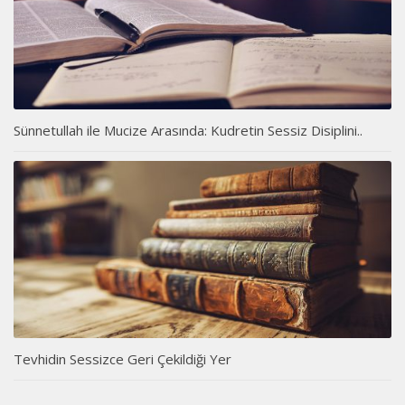
Sünnetullah ile Mucize Arasında: Kudretin Sessiz Disiplini..
Tevhidin Sessizce Geri Çekildiği Yer