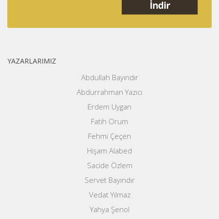
YAZARLARIMIZ
Abdullah Bayındır
Abdurrahman Yazıcı
Erdem Uygan
Fatih Orum
Fehmi Çeçen
Hişam Alabed
Sacide Özlem
Servet Bayındır
Vedat Yılmaz
Yahya Şenol