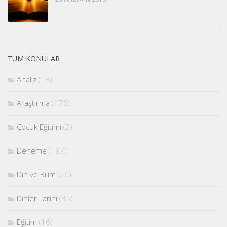
TÜM KONULAR
Analiz
(18)
Araştırma
(175)
Çocuk Eğitimi
(2)
Deneme
(197)
Din ve Bilim
(20)
Dinler Tarihi
(35)
Eğitim
(16)