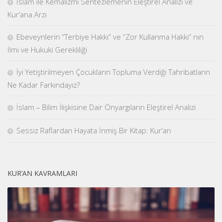
İslâm ile Kemalizmi Sentezlemenin Eleştirel Analizi ve
Kur’ana Arzı
Ebeveynlerin “Terbiye Hakkı” ve “Zor Kullanma Hakkı” nın
İlmi ve Hukuki Gerekliliği
İyi Yetiştirilmeyen Çocukların Topluma Verdiği Tahribatların
Ne Kadar Farkındayız?
İslam – Bilim İlişkisine Dair Önyargıların Eleştirel Analizi
Sessiz Raflardan Hayata İnmiş Bir Kitap: Kur’an
KUR’AN KAVRAMLARI