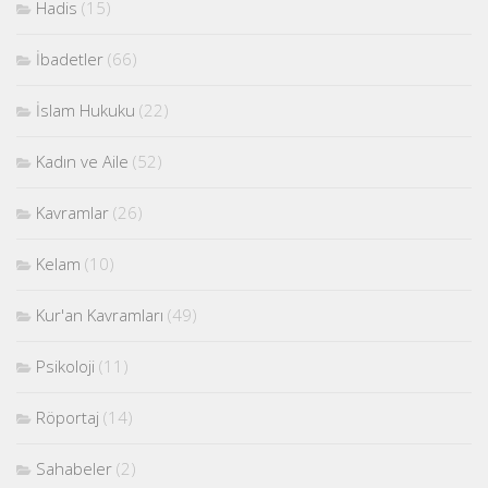
Hadis
(15)
İbadetler
(66)
İslam Hukuku
(22)
Kadın ve Aile
(52)
Kavramlar
(26)
Kelam
(10)
Kur'an Kavramları
(49)
Psikoloji
(11)
Röportaj
(14)
Sahabeler
(2)