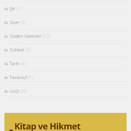
Şiir
(1)
Siyer
(5)
Sizden Gelenler
(12)
Sohbet
(2)
Tarih
(3)
Tasavvuf
(1)
Usûl
(20)