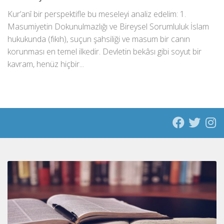
Kur’anî bir perspektifle bu meseleyi analiz edelim: ​1.
Masumiyetin Dokunulmazlığı ve Bireysel Sorumluluk ​İslam
hukukunda (fıkıh), suçun şahsiliği ve masum bir canın
korunması en temel ilkedir. Devletin bekâsı gibi soyut bir
kavram, henüz hiçbir...