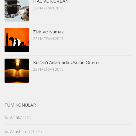
HAC VE KURBAN
22 HAZIRAN 2018
Zikir ve Namaz
22 HAZIRAN 2018
Kur’an’ı Anlamada Usûlün Önemi
23 HAZIRAN 2018
TÜM KONULAR
Analiz
(18)
Araştırma
(175)