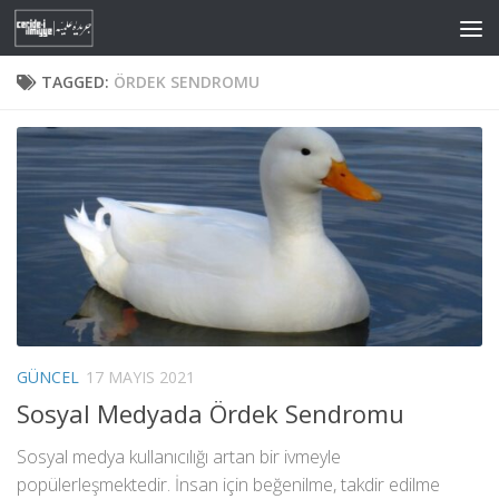
Skip to content
TAGGED:
ÖRDEK SENDROMU
GÜNCEL
17 MAYIS 2021
Sosyal Medyada Ördek Sendromu
Sosyal medya kullanıcılığı artan bir ivmeyle
popülerleşmektedir. İnsan için beğenilme, takdir edilme