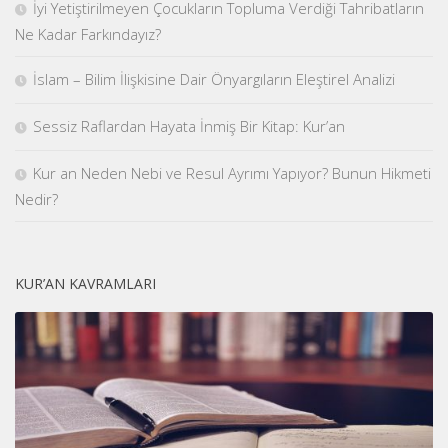
İyi Yetiştirilmeyen Çocukların Topluma Verdiği Tahribatların
Ne Kadar Farkındayız?
İslam – Bilim İlişkisine Dair Önyargıların Eleştirel Analizi
Sessiz Raflardan Hayata İnmiş Bir Kitap: Kur’an
Kur an Neden Nebi ve Resul Ayrımı Yapıyor? Bunun Hikmeti
Nedir?
KUR’AN KAVRAMLARI