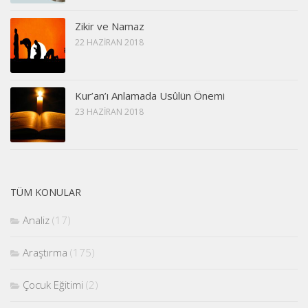
Zikir ve Namaz
22 HAZIRAN 2018
Kur’an’ı Anlamada Usûlün Önemi
23 HAZIRAN 2018
TÜM KONULAR
Analiz
(17)
Araştırma
(175)
Çocuk Eğitimi
(2)