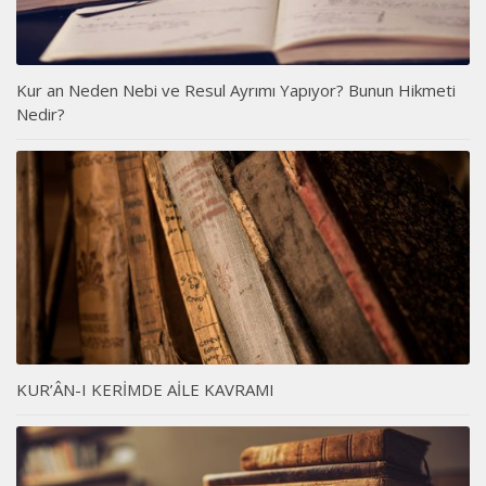
Kur an Neden Nebi ve Resul Ayrımı Yapıyor? Bunun Hikmeti
Nedir?
KUR’ÂN-I KERİMDE AİLE KAVRAMI