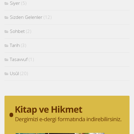
Siyer
(5)
Sizden Gelenler
(12)
Sohbet
(2)
Tarih
(3)
Tasavvuf
(1)
Usûl
(20)