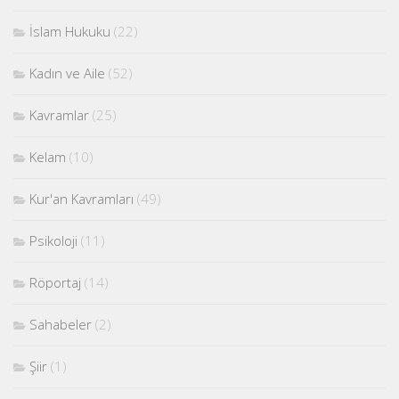
İslam Hukuku
(22)
Kadın ve Aile
(52)
Kavramlar
(25)
Kelam
(10)
Kur'an Kavramları
(49)
Psikoloji
(11)
Röportaj
(14)
Sahabeler
(2)
Şiir
(1)