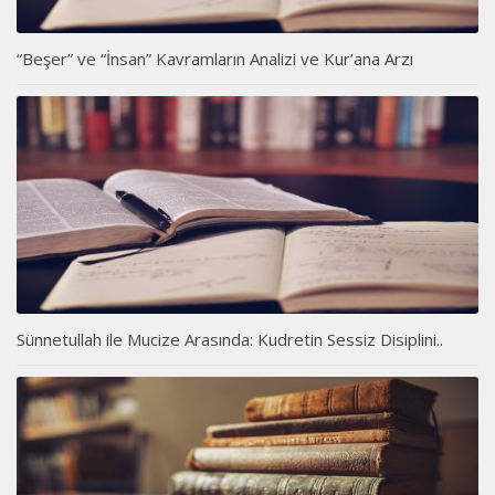
“Beşer” ve “İnsan” Kavramların Analizi ve Kur’ana Arzı
Sünnetullah ile Mucize Arasında: Kudretin Sessiz Disiplini..