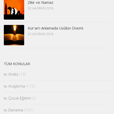
Zikir ve Namaz
22 HAZIRAN 2018
Kur’an’ı Anlamada Usûlün Önemi
23 HAZIRAN 2018
TÜM KONULAR
Analiz
(18)
Araştırma
(175)
Çocuk Eğitimi
(2)
Deneme
(197)