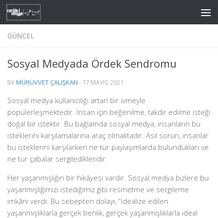
Skip to content
GÜNCEL
Sosyal Medyada Ördek Sendromu
BY
MÜRÜVVET ÇALIŞKAN
·
17 MAYIS 2021
Sosyal medya kullanıcılığı artan bir ivmeyle
popülerleşmektedir. İnsan için beğenilme, takdir edilme isteği
doğal bir istektir. Bu bağlamda sosyal medya, insanların bu
isteklerini karşılamalarına araç olmaktadır. Asıl sorun, insanlar
bu isteklerini karşılarken ne tür paylaşımlarda bulundukları ve
ne tür çabalar sergiledikleridir.
Her yaşanmışlığın bir hikâyesi vardır. Sosyal medya bizlere bu
yaşanmışlığımızı istediğimiz gibi resmetme ve sergileme
imkânı verdi. Bu sebepten dolayı, “İdealize edilen
yaşanmışlıklarla gerçek benlik, gerçek yaşanmışlıklarla ideal