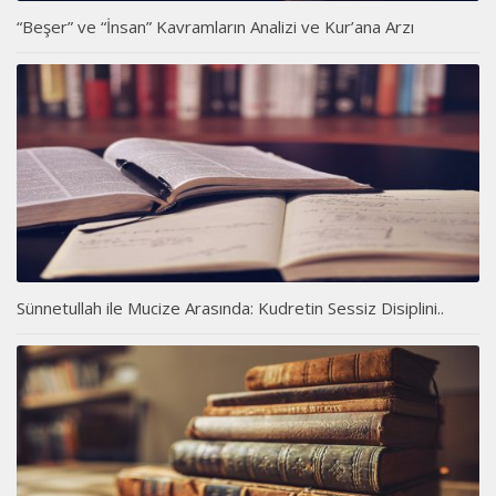
“Beşer” ve “İnsan” Kavramların Analizi ve Kur’ana Arzı
Sünnetullah ile Mucize Arasında: Kudretin Sessiz Disiplini..