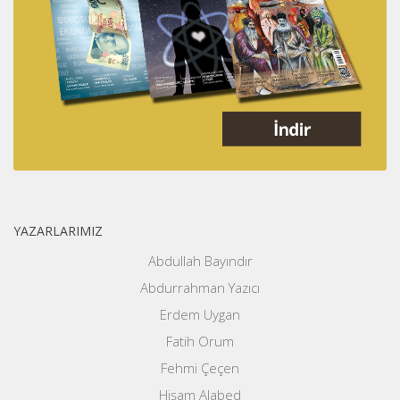
YAZARLARIMIZ
Abdullah Bayındır
Abdurrahman Yazıcı
Erdem Uygan
Fatih Orum
Fehmi Çeçen
Hişam Alabed