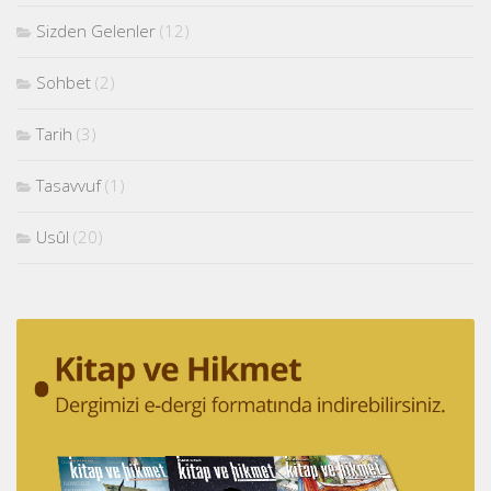
Sizden Gelenler
(12)
Sohbet
(2)
Tarih
(3)
Tasavvuf
(1)
Usûl
(20)