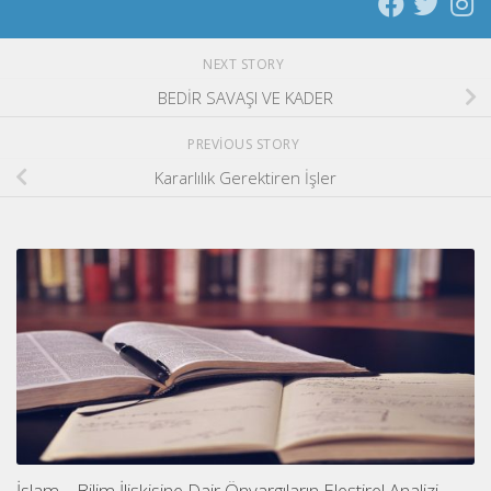
NEXT STORY
BEDİR SAVAŞI VE KADER
PREVIOUS STORY
Kararlılık Gerektiren İşler
İslam – Bilim İlişkisine Dair Önyargıların Eleştirel Analizi