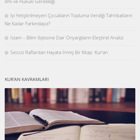
İlmi ve Hukuki Gerekliliği
İyi Yetiştirilmeyen Çocukların Topluma Verdiği Tahribatların
Ne Kadar Farkındayız?
İslam – Bilim İlişkisine Dair Önyargıların Eleştirel Analizi
Sessiz Raflardan Hayata İnmiş Bir Kitap: Kur’an
KUR’AN KAVRAMLARI