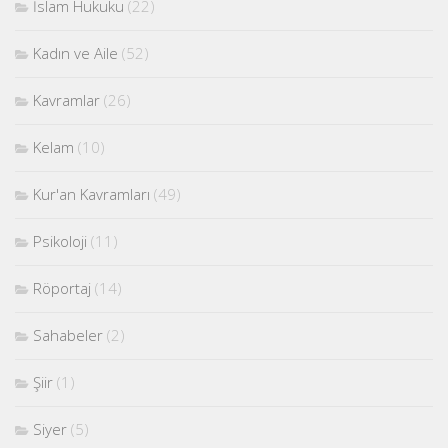
İslam Hukuku
(22)
Kadın ve Aile
(52)
Kavramlar
(26)
Kelam
(10)
Kur'an Kavramları
(49)
Psikoloji
(11)
Röportaj
(14)
Sahabeler
(2)
Şiir
(1)
Siyer
(5)