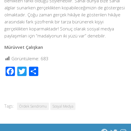
benlikten farklı olduğu söylenebilir. Sanal dünya bize sanal
algılar sunarken gerçeklikten kopabileceğimizin de göstergesi
olmaktadır. Çoğu zaman gerçek hikâye ile gösterilen hikâye
arasındaki fark şizofrenik bir tarza bürünerek kişiyi
gerçeklikten koparmaktadır! Sonuç olarak sosyal medya
paylaşımları için “madalyonun iki yüzü var” denebilir.
Mürüvvet Çalışkan
Görüntüleme:
683
Facebook
Twitter
Share
Tags:
Ördek Sendromu
Sosyal Medya