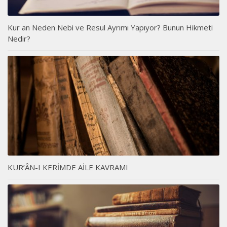
Kur an Neden Nebi ve Resul Ayrımı Yapıyor? Bunun Hikmeti
Nedir?
KUR’ÂN-I KERİMDE AİLE KAVRAMI