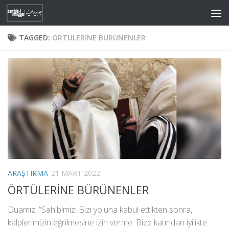
Skip to content
TAGGED:
ÖRTÜLERINE BÜRÜNENLER
ARAŞTIRMA
21 MART 2022
ÖRTÜLERİNE BÜRÜNENLER
Duamız: “Sahibimiz! Bizi yoluna kabul ettikten sonra,
kalplerimizin eğrilmesine izin verme. Bize katından iyilikte