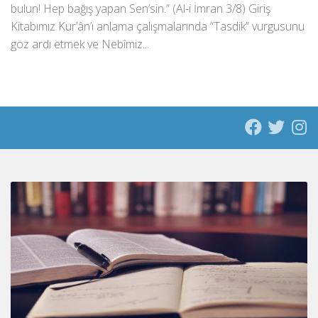
bulun! Hep bağış yapan Sen’sin.” (Al-i İmran 3/8) Giriş
Kitabımız Kur’ân’ı anlama çalışmalarında “Tasdik” vurgusunu
göz ardı etmek ve Nebîmiz...