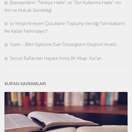
Ebeveynlerin “Terbiye Hakkı” ve “Zor Kullanma Hakkı” nın
İlmi ve Hukuki Gerekliliği
İyi Yetiştirilmeyen Çocukların Topluma Verdiği Tahribatların
Ne Kadar Farkındayız?
İslam – Bilim İlişkisine Dair Önyargıların Eleştirel Analizi
Sessiz Raflardan Hayata İnmiş Bir Kitap: Kur’an
KUR’AN KAVRAMLARI