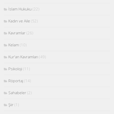
İslam Hukuku
(22)
Kadın ve Aile
(52)
Kavramlar
(26)
Kelam
(10)
Kur'an Kavramları
(49)
Psikoloji
(11)
Röportaj
(14)
Sahabeler
(2)
Şiir
(1)