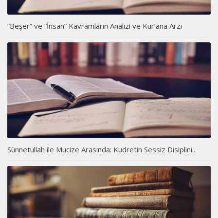
“Beşer” ve “İnsan” Kavramların Analizi ve Kur’ana Arzı
Sünnetullah ile Mucize Arasında: Kudretin Sessiz Disiplini..