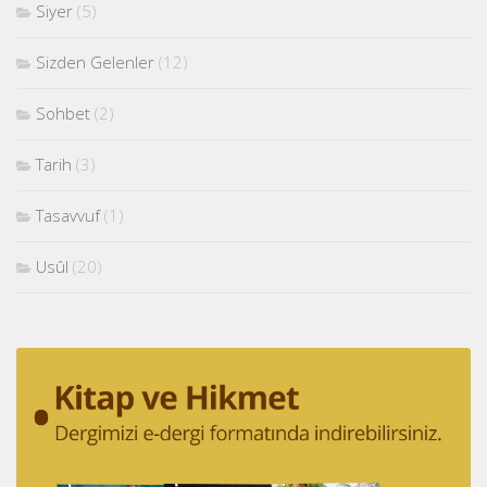
Siyer
(5)
Sizden Gelenler
(12)
Sohbet
(2)
Tarih
(3)
Tasavvuf
(1)
Usûl
(20)