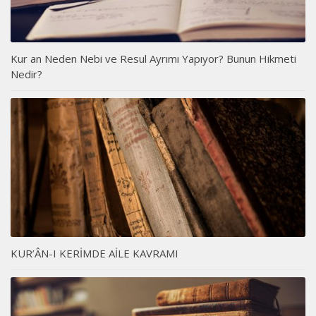
Kur an Neden Nebi ve Resul Ayrımı Yapıyor? Bunun Hikmeti
Nedir?
KUR’ÂN-I KERİMDE AİLE KAVRAMI