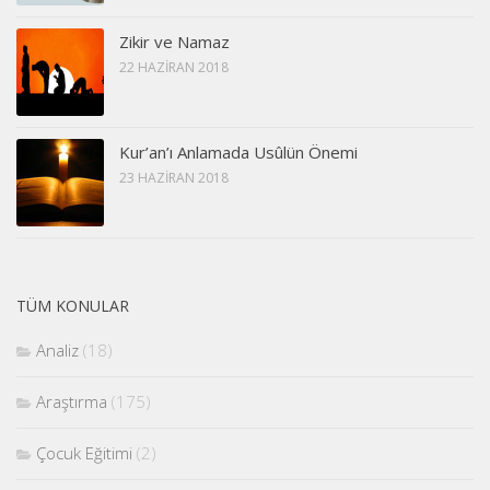
Zikir ve Namaz
22 HAZIRAN 2018
Kur’an’ı Anlamada Usûlün Önemi
23 HAZIRAN 2018
TÜM KONULAR
Analiz
(18)
Araştırma
(175)
Çocuk Eğitimi
(2)