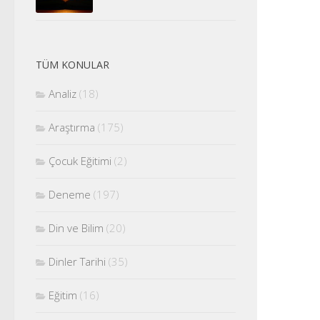
TÜM KONULAR
Analiz
(18)
Araştırma
(175)
Çocuk Eğitimi
(2)
Deneme
(197)
Din ve Bilim
(20)
Dinler Tarihi
(35)
Eğitim
(16)