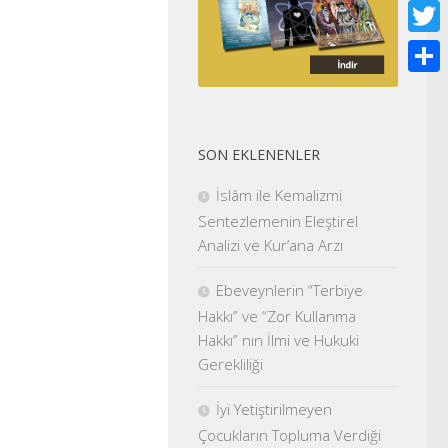
Face
Twitt
Shar
SON EKLENENLER
İslâm ile Kemalizmi
Sentezlemenin Eleştirel
Analizi ve Kur’ana Arzı
Ebeveynlerin “Terbiye
Hakkı” ve “Zor Kullanma
Hakkı” nın İlmi ve Hukuki
Gerekliliği
İyi Yetiştirilmeyen
Çocukların Topluma Verdiği