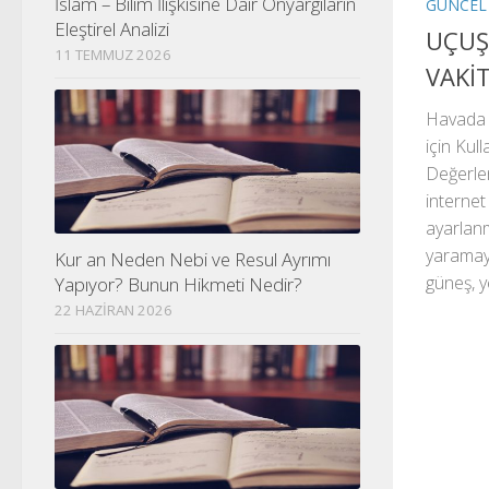
İslam – Bilim İlişkisine Dair Önyargıların
GÜNCEL
Eleştirel Analizi
UÇUŞ
11 TEMMUZ 2026
VAKİT
Havada İ
için Kul
Değerle
internet
ayarlanm
yaramaya
Kur an Neden Nebi ve Resul Ayrımı
güneş, y
Yapıyor? Bunun Hikmeti Nedir?
22 HAZIRAN 2026