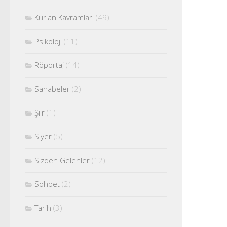
Kur'an Kavramları
(49)
Psikoloji
(11)
Röportaj
(14)
Sahabeler
(2)
Şiir
(1)
Siyer
(5)
Sizden Gelenler
(12)
Sohbet
(2)
Tarih
(3)