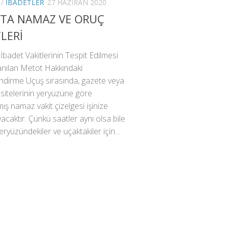
/
İBADETLER
27 HAZIRAN 2020
TA NAMAZ VE ORUÇ
LERİ
badet Vakitlerinin Tespit Edilmesi
lanılan Metot Hakkındaki
ndirme Uçuş sırasında, gazete veya
 sitelerinin yeryüzüne göre
ış namaz vakit çizelgesi işinize
caktır. Çünkü saatler aynı olsa bile
eryüzündekiler ve uçaktakiler için...