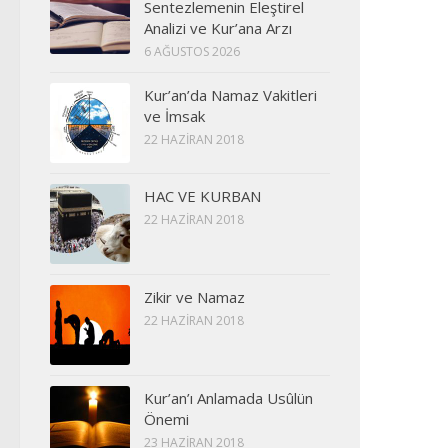
Sentezlemenin Eleştirel
Analizi ve Kur’ana Arzı
6 AĞUSTOS 2026
Kur’an’da Namaz Vakitleri
ve İmsak
22 HAZIRAN 2018
HAC VE KURBAN
22 HAZIRAN 2018
Zikir ve Namaz
22 HAZIRAN 2018
Kur’an’ı Anlamada Usûlün
Önemi
23 HAZIRAN 2018