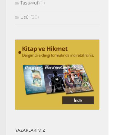
Tasavvuf
(1)
Usûl
(20)
YAZARLARIMIZ