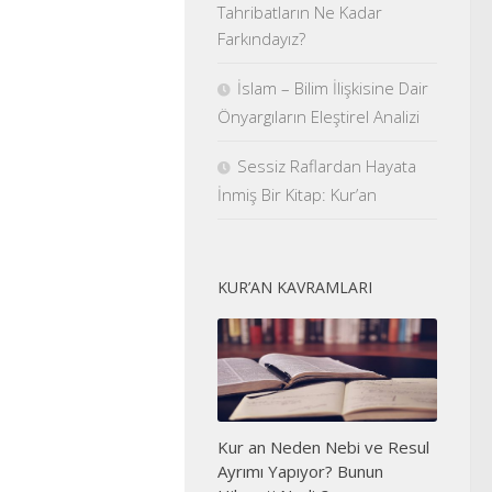
Tahribatların Ne Kadar
Farkındayız?
İslam – Bilim İlişkisine Dair
Önyargıların Eleştirel Analizi
Sessiz Raflardan Hayata
İnmiş Bir Kitap: Kur’an
KUR’AN KAVRAMLARI
Kur an Neden Nebi ve Resul
Ayrımı Yapıyor? Bunun