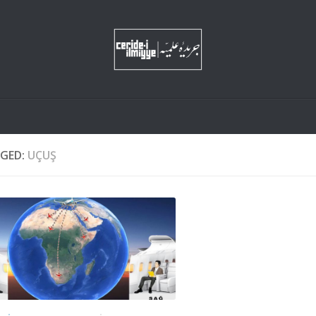
GED:
UÇUŞ