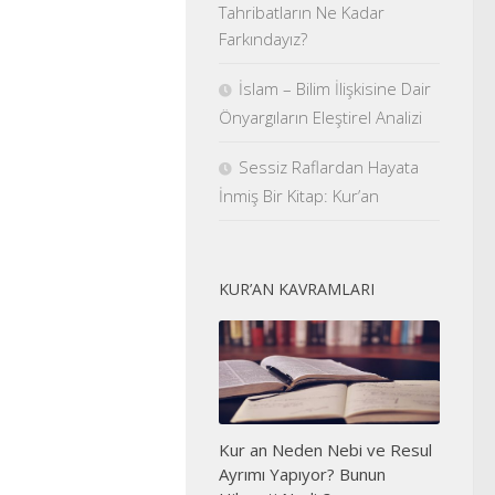
Tahribatların Ne Kadar
Farkındayız?
İslam – Bilim İlişkisine Dair
Önyargıların Eleştirel Analizi
Sessiz Raflardan Hayata
İnmiş Bir Kitap: Kur’an
KUR’AN KAVRAMLARI
Kur an Neden Nebi ve Resul
Ayrımı Yapıyor? Bunun