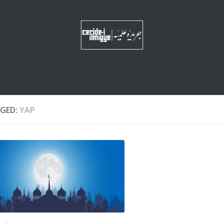
GED:
YAP