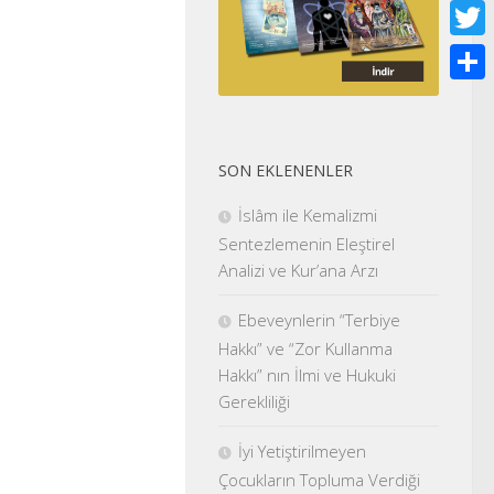
Face
Twitt
Shar
SON EKLENENLER
İslâm ile Kemalizmi
Sentezlemenin Eleştirel
Analizi ve Kur’ana Arzı
Ebeveynlerin “Terbiye
Hakkı” ve “Zor Kullanma
Hakkı” nın İlmi ve Hukuki
Gerekliliği
İyi Yetiştirilmeyen
Çocukların Topluma Verdiği