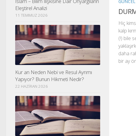
İslam – Bilim İlişkisine Dair Önyargıların
GÜNCEL
Eleştirel Analizi
DURM
11 TEMMUZ 2026
Hiç kims
kalp kır
(!) bile
yaklaşı
daha rah
bir ay ö
Kur an Neden Nebi ve Resul Ayrımı
Yapıyor? Bunun Hikmeti Nedir?
22 HAZIRAN 2026