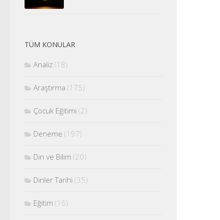
TÜM KONULAR
Analiz
(18)
Araştırma
(175)
Çocuk Eğitimi
(2)
Deneme
(197)
Din ve Bilim
(20)
Dinler Tarihi
(35)
Eğitim
(16)