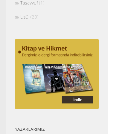
Tasavvuf
(1)
Usûl
(20)
YAZARLARIMIZ