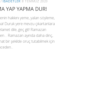
/
İBADETLER
8 TEMMUZ 2020
A YAP YAPMA DUR!
enin hakkını yeme, yalan söyleme,
ma! Duruk yere mevzu çıkartanlara
 selamet dile, geç git! Ramazan
rken… Ramazan ayında daha dinç,
at bir şekilde oruç tutabilmek için
nceden...