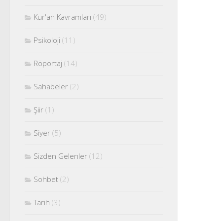
Kur'an Kavramları
(49)
Psikoloji
(11)
Röportaj
(14)
Sahabeler
(2)
Şiir
(1)
Siyer
(5)
Sizden Gelenler
(12)
Sohbet
(2)
Tarih
(3)