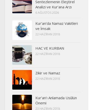
Sentezlemenin Eleştirel
Analizi ve Kur’ana Arzı
6 AĞUSTOS 2026
Kur’an’da Namaz Vakitleri
ve İmsak
22 HAZIRAN 2018
HAC VE KURBAN
22 HAZIRAN 2018
Zikir ve Namaz
22 HAZIRAN 2018
Kur’an’ı Anlamada Usûlün
Önemi
23 HAZIRAN 2018