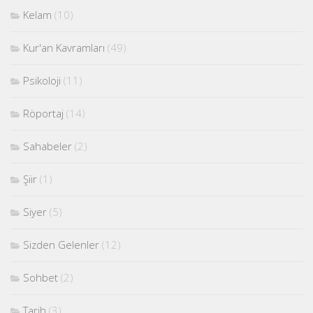
Kelam
(10)
Kur'an Kavramları
(49)
Psikoloji
(11)
Röportaj
(14)
Sahabeler
(2)
Şiir
(1)
Siyer
(5)
Sizden Gelenler
(12)
Sohbet
(2)
Tarih
(3)