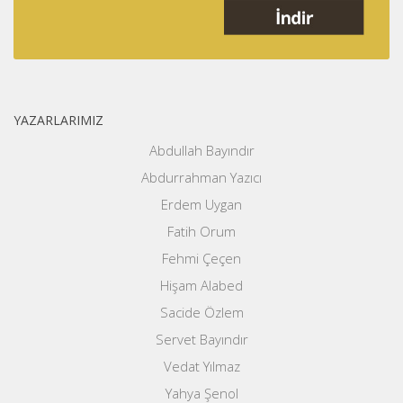
YAZARLARIMIZ
Abdullah Bayındır
Abdurrahman Yazıcı
Erdem Uygan
Fatih Orum
Fehmi Çeçen
Hişam Alabed
Sacide Özlem
Servet Bayındır
Vedat Yılmaz
Yahya Şenol