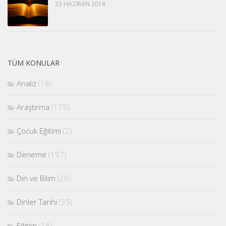
23 HAZIRAN 2018
TÜM KONULAR
Analiz
(18)
Araştırma
(175)
Çocuk Eğitimi
(2)
Deneme
(197)
Din ve Bilim
(20)
Dinler Tarihi
(35)
Eğitim
(16)