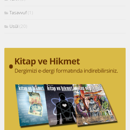
Tasavvuf
(1)
Usûl
(20)