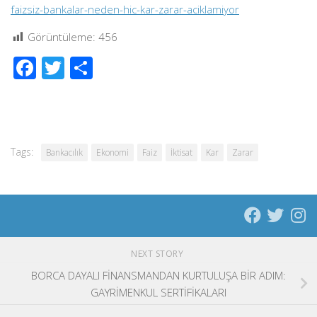
faizsiz-bankalar-neden-hic-kar-zarar-aciklamiyor
Görüntüleme:
456
Facebook
Twitter
Share
Tags:
Bankacılık
Ekonomi
Faiz
İktisat
Kar
Zarar
NEXT STORY
BORCA DAYALI FİNANSMANDAN KURTULUŞA BİR ADIM:
GAYRİMENKUL SERTİFİKALARI