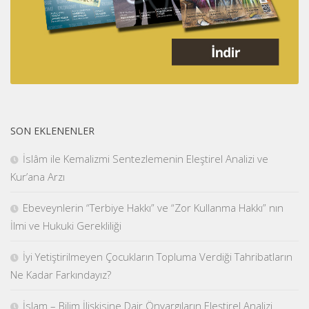
SON EKLENENLER
İslâm ile Kemalizmi Sentezlemenin Eleştirel Analizi ve
Kur’ana Arzı
Ebeveynlerin “Terbiye Hakkı” ve “Zor Kullanma Hakkı” nın
İlmi ve Hukuki Gerekliliği
İyi Yetiştirilmeyen Çocukların Topluma Verdiği Tahribatların
Ne Kadar Farkındayız?
İslam – Bilim İlişkisine Dair Önyargıların Eleştirel Analizi