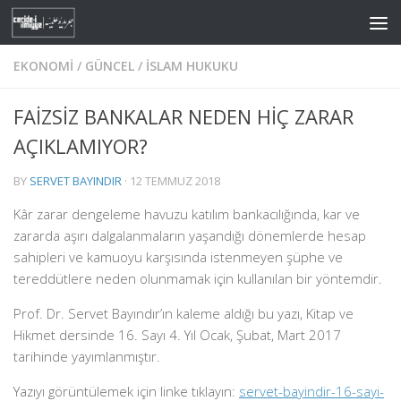
Skip to content
EKONOMI
/
GÜNCEL
/
İSLAM HUKUKU
FAİZSİZ BANKALAR NEDEN HİÇ ZARAR
AÇIKLAMIYOR?
BY
SERVET BAYINDIR
·
12 TEMMUZ 2018
Kâr zarar dengeleme havuzu katılım bankacılığında, kar ve
zararda aşırı dalgalanmaların yaşandığı dönemlerde hesap
sahipleri ve kamuoyu karşısında istenmeyen şüphe ve
tereddütlere
neden olunmamak için kullanılan bir yöntemdir.
Prof. Dr. Servet Bayındır’ın kaleme aldığı bu yazı, Kitap ve
Hikmet dersinde 16. Sayı 4. Yıl Ocak, Şubat, Mart 2017
tarihinde yayımlanmıştır.
Yazıyı görüntülemek için linke tıklayın:
servet-bayindir-16-sayi-