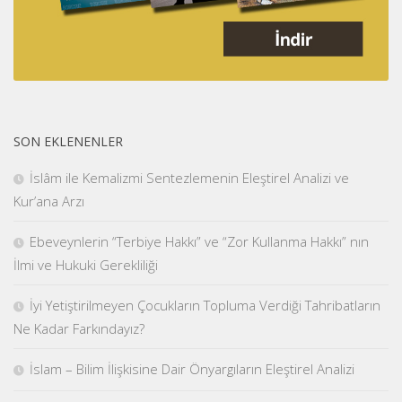
SON EKLENENLER
İslâm ile Kemalizmi Sentezlemenin Eleştirel Analizi ve
Kur’ana Arzı
Ebeveynlerin “Terbiye Hakkı” ve “Zor Kullanma Hakkı” nın
İlmi ve Hukuki Gerekliliği
İyi Yetiştirilmeyen Çocukların Topluma Verdiği Tahribatların
Ne Kadar Farkındayız?
İslam – Bilim İlişkisine Dair Önyargıların Eleştirel Analizi