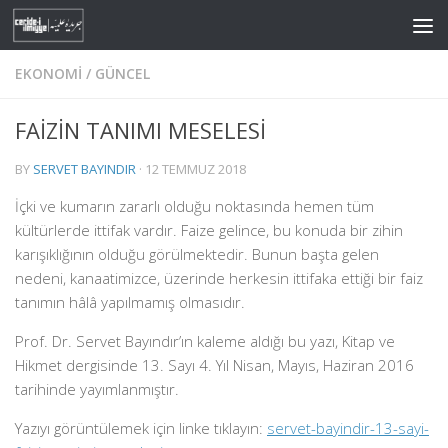
Skip to content
EKONOMI
/
GÜNCEL
FAİZİN TANIMI MESELESİ
BY
SERVET BAYINDIR
·
12 TEMMUZ 2018
İçki ve kumarın zararlı olduğu noktasında hemen tüm
kültürlerde ittifak vardır. Faize gelince, bu konuda bir zihin
karışıklığının olduğu görülmektedir. Bunun başta gelen
nedeni, kanaatimizce, üzerinde herkesin ittifaka ettiği bir faiz
tanımın hâlâ yapılmamış olmasıdır.
Prof. Dr. Servet Bayındır’ın kaleme aldığı bu yazı, Kitap ve
Hikmet dergisinde 13. Sayı 4. Yıl Nisan, Mayıs, Haziran 2016
tarihinde yayımlanmıştır.
Yazıyı görüntülemek için linke tıklayın:
servet-bayindir-13-sayi-