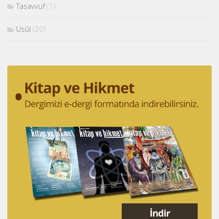
Tasavvuf
(1)
Usûl
(20)