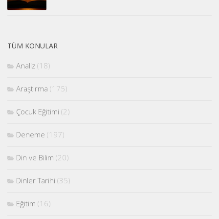
TÜM KONULAR
Analiz
(18)
Araştırma
(175)
Çocuk Eğitimi
(2)
Deneme
(197)
Din ve Bilim
(20)
Dinler Tarihi
(35)
Eğitim
(16)