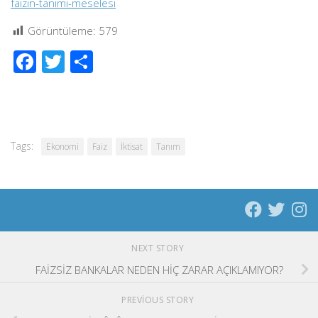
faizin-tanimi-meselesi
Görüntüleme:
579
Facebook
Twitter
Share
Tags:
Ekonomi
Faiz
İktisat
Tanım
NEXT STORY
FAİZSİZ BANKALAR NEDEN HİÇ ZARAR AÇIKLAMIYOR?
PREVIOUS STORY