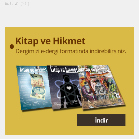
Usûl
(20)