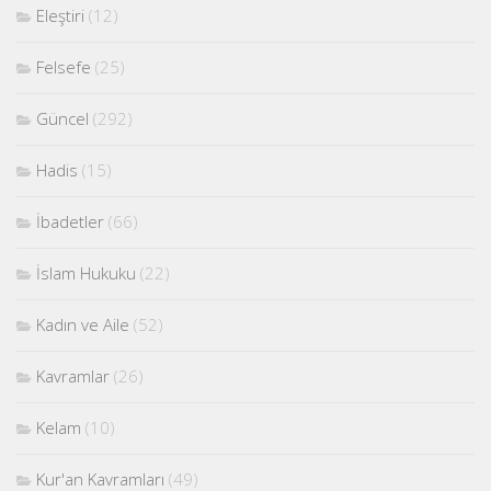
Eleştiri
(12)
Felsefe
(25)
Güncel
(292)
Hadis
(15)
İbadetler
(66)
İslam Hukuku
(22)
Kadın ve Aile
(52)
Kavramlar
(26)
Kelam
(10)
Kur'an Kavramları
(49)