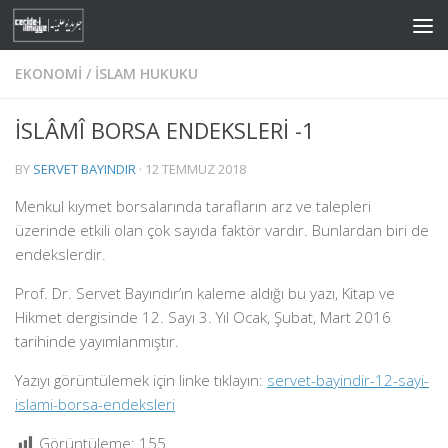
Skip to content
EKONOMI
/
İSLAM HUKUKU
İSLÂMÎ BORSA ENDEKSLERİ -1
BY
SERVET BAYINDIR
·
12 TEMMUZ 2018
Menkul kıymet borsalarında tarafların arz ve talepleri
üzerinde etkili olan çok sayıda faktör v
ardır. Bunlardan biri de
endekslerdir.
Prof. Dr. Servet Bayındır’ın kaleme aldığı bu yazı, Kitap ve
Hikmet dergisinde 12. Sayı 3. Yıl Ocak, Şubat, Mart 2016
tarihinde yayımlanmıştır.
Yazıyı görüntülemek için linke tıklayın:
servet-bayindir-12-sayi-
islami-borsa-endeksleri
Görüntüleme:
155