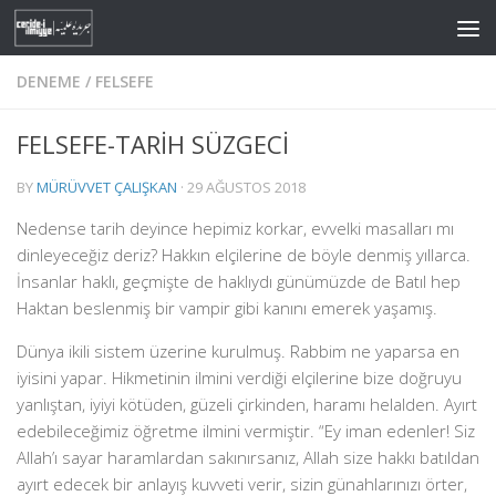
Skip to content
DENEME
/
FELSEFE
FELSEFE-TARİH SÜZGECİ
BY
MÜRÜVVET ÇALIŞKAN
·
29 AĞUSTOS 2018
Nedense tarih deyince hepimiz korkar, evvelki masalları mı
dinleyeceğiz deriz? Hakkın elçilerine de böyle denmiş yıllarca.
İnsanlar haklı, geçmişte de haklıydı günümüzde de Batıl hep
Haktan beslenmiş bir vampir gibi kanını emerek yaşamış.
Dünya ikili sistem üzerine kurulmuş. Rabbim ne yaparsa en
iyisini yapar. Hikmetinin ilmini verdiği elçilerine bize doğruyu
yanlıştan, iyiyi kötüden, güzeli çirkinden, haramı helalden. Ayırt
edebileceğimiz öğretme ilmini vermiştir. “Ey iman edenler! Siz
Allah’ı sayar haramlardan sakınırsanız, Allah size hakkı batıldan
ayırt edecek bir anlayış kuvveti verir, sizin günahlarınızı örter,