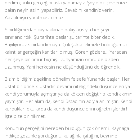
dedim çünkü gerçeğini asla yapamayız. Şöyle bir çevrenize
bakın neyin aslını yapabiliriz. Cevabını kendiniz verin.
Yaratılmışın yaratması olmaz.
Sınırlılığımızdan kaynaklanan bakış açısıyla her şeyi
sınırlandırdık. Şu tarihte başlar şu tarihte biter dedik.
Bayılıyoruz sınırlandırmaya. Çok şükür elimizle bulduğumuz
kalıntılar gerçeğin kanıtları olmuş. Gören gözlere… Yaradan
her şeye bir ömür biçmiş. Dünyamızın ömrü de bizden
uzunmuş. Yani herkesin ne düşündüğünü de öğrendik.
Bizim bildiğimiz şekline dönelim felsefe Yunanda başlar. Her
üstat bir önce ki üstadın devamı niteliğindeki düşünceleri ya
kendi yorumuyla açmıştır ya da kökten değiştirip kendi akımını
yaymıştır. Her akım da, kendi üstadının adıyla anılmıştır. Kendi
kurdukları okullarda da kendi düşüncelerini öğretmişlerdir!
İşte bize bir hikmet.
Konunun gerçeğini nereden bulduğun çok önemli. Kaynağa
indikçe gözünle gördüğünü, kulağınla işittiğini, beynine