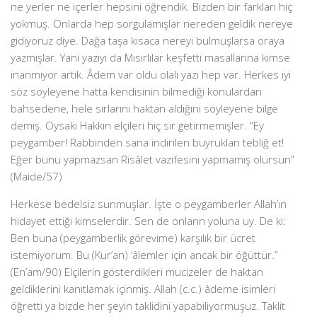
ne yerler ne içerler hepsini öğrendik. Bizden bir farkları hiç
yokmuş. Onlarda hep sorgulamışlar nereden geldik nereye
gidiyoruz diye. Dağa taşa kısaca nereyi bulmuşlarsa oraya
yazmışlar. Yani yazıyı da Mısırlılar keşfetti masallarına kimse
inanmıyor artık. Âdem var oldu olalı yazı hep var. Herkes iyi
söz söyleyene hatta kendisinin bilmediği konulardan
bahsedene, hele sırlarını haktan aldığını söyleyene bilge
demiş. Oysaki Hakkın elçileri hiç sır getirmemişler. “Ey
peygamber! Rabbinden sana indirilen buyrukları tebliğ et!
Eğer bunu yapmazsan Risâlet vazifesini yapmamış olursun”
(Maide/57)
Herkese bedelsiz sunmuşlar. İşte o peygamberler Allah’ın
hidayet ettiği kimselerdir. Sen de onların yoluna uy. De ki:
Ben buna (peygamberlik görevime) karşılık bir ücret
istemiyorum. Bu (Kur’an) ‘âlemler için ancak bir öğüttür.”
(En’am/90) Elçilerin gösterdikleri mucizeler de haktan
geldiklerini kanıtlamak içinmiş. Allah (c.c.) âdeme isimleri
öğretti ya bizde her şeyin taklidini yapabiliyormuşuz. Taklit