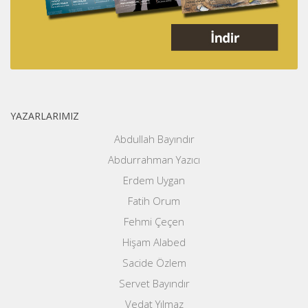
YAZARLARIMIZ
Abdullah Bayındır
Abdurrahman Yazıcı
Erdem Uygan
Fatih Orum
Fehmi Çeçen
Hişam Alabed
Sacide Özlem
Servet Bayındır
Vedat Yılmaz