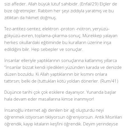
sizi affeder. Allah büyük lütuf sahibidir. (Enfal/29) Elçiler de
bize öğretmişler. Rabbim her şeyi zıddıyla yaratmış ve bu
zıtlıktan da hikmet doğmuş.
Tez-antitez-sentez, elektron -proton -nötron, yeryüzü-
gökyüzü-evren, toplama-çıkarma-sonuç. Mürekkep yalayan
herkes okullardaki eğitiminde bu kuralların üzerine inşa
edildiğini bilir. Hep sebepler ve sonuçlar.
İnsanlar elleriyle yaptıklarının sonuçlarına katlanmış yıllarca
“İnsanlar bizzat kendi işledikleri yüzünden karada ve denizde
düzen bozuldu. Ki Allah yaptıklarının bir kısmını onlara
tattırsın; belki de (tuttukları kötü yoldan dönerler. (Rum/41)
Düşünce tarihi çok çok eskilere dayanıyor. Yunanda başlar
hala devam eder masallarına kimse inanmıyor!
İnsanoğlu internet ağı denilen bir ağ oluşturdu neyi
öğrenmek istiyorsan tıklıyorsun öğreniyorsun. Antik Mısırlıları
öğrendik, kayıp kıtaların keşfini öğrendik. Deyim yerindeyse