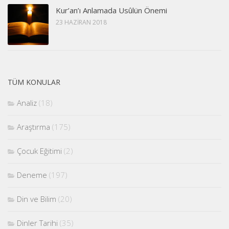
Kur’an’ı Anlamada Usûlün Önemi
23 HAZIRAN 2018
TÜM KONULAR
Analiz
(18)
Araştırma
(175)
Çocuk Eğitimi
(2)
Deneme
(197)
Din ve Bilim
(20)
Dinler Tarihi
(35)