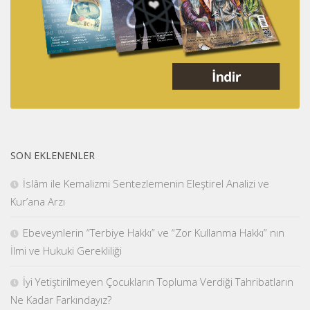
SON EKLENENLER
İslâm ile Kemalizmi Sentezlemenin Eleştirel Analizi ve
Kur’ana Arzı
Ebeveynlerin “Terbiye Hakkı” ve “Zor Kullanma Hakkı” nın
İlmi ve Hukuki Gerekliliği
İyi Yetiştirilmeyen Çocukların Topluma Verdiği Tahribatların
Ne Kadar Farkındayız?