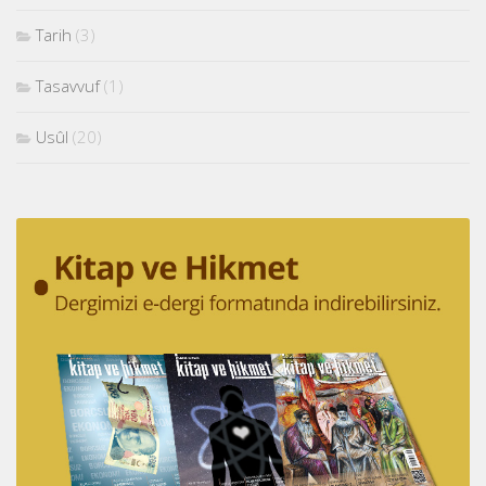
Tarih
(3)
Tasavvuf
(1)
Usûl
(20)