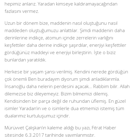
hepimiz anlarız. Yaradan kimseye kaldıramayacağından
fazlasını vermez.
Uzun bir dönem bize, maddenin nasıl oluştuğunu nasıl
maddeden oluştuğumuzu anlattılar. Şimdi maddenin daha
derinlerine indikçe, atomun içinde zerrelerin varlığını
keşfettiler daha derine indikçe şaşırdılar, enerjiyi keşfettiler
gördüğünüz maddeyi ve enerjiyi birleştirin. İşte o biziz
bunlardan yaratıldık.
Herkese bir yaşam şansı verilmiş. Kendini nerede gördüğün
çok önemli Ben buradayım diyorum şimdi anladıklarımla.
İnsanoğlu daha nelerin perdesini açacak… Rabbim bilir. Allah
dilemezse biz dileyemeyiz. Bizim bilmemizi dilemiş.
Kendisinden bir parça değil de ruhundan üflemiş. En güzel
isimler Yaradan’ın ve o isimlerle dua etmemizi istemiş tüm
dualarımız kurtuluşumuz içindir.
Mürüvvet Çalışkan’ın kaleme aldığı bu yazı, Fıtrat Haber
sitesinde 6.3.2017 tarihinde yayımlanmıştır.