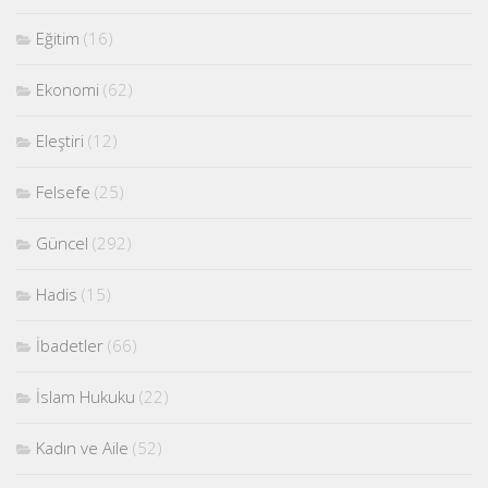
Eğitim
(16)
Ekonomi
(62)
Eleştiri
(12)
Felsefe
(25)
Güncel
(292)
Hadis
(15)
İbadetler
(66)
İslam Hukuku
(22)
Kadın ve Aile
(52)