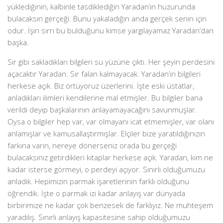
yüklediğinin, kalbinle tasdiklediğin Yaradan’ın huzurunda
bulacaksın gerçeği. Bunu yakaladığın anda gerçek senin için
odur. İşin sırrı bu bulduğunu kimse yargılayamaz Yaradan’dan
başka.
Sır gibi sakladıkları bilgileri su yüzüne çıktı. Her şeyin perdesini
açacaktır Yaradan. Sır falan kalmayacak. Yaradan’ın bilgileri
herkese açık. Biz örtüyoruz üzerlerini. İşte eski üstatlar,
anladıkları ilimleri kendilerine mal etmişler. Bu bilgiler bana
verildi deyip başkalarının anlayamayacağını savunmuşlar.
Oysa o bilgiler hep var, var olmayanı icat etmemişler, var olanı
anlamışlar ve kamusallaştırmışlar. Elçiler bize yaratıldığınızın
farkına varın, nereye dönerseniz orada bu gerçeği
bulacaksınız getirdikleri kitaplar herkese açık. Yaradan, kim ne
kadar isterse görmeyi, o perdeyi açıyor. Sınırlı olduğumuzu
anladık. Hepimizin parmak işaretlerinin farklı olduğunu
öğrendik. İşte o parmak izi kadar anlayış var dünyada
birbirimize ne kadar çok benzesek de farklıyız. Ne muhteşem
yaradılış. Sınırlı anlayış kapasitesine sahip olduğumuzu