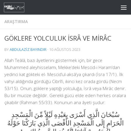
Skip to content
ARAŞTIRMA
GÖKLERE YOLCULUK İSRÂ VE MİRÂC
BY
ABDULAZIZ BAYINDIR
·
10 AĞUSTOS 2023
Allah Teâlâ, bazı âyetlerini göstermek için, bir gece
Muhammed aleyhisselamı, Mekke’deki Mescid-i Haram’dan
yedinci kat gökteki el- Mescid’ul-aksâ’ya çıkardı (İsra 17/1). İlk
vahyi aldığında gördüğü Cibrîl’i, ikinci kez orada gördü (Necm
53/15). Onun, göklere yaptığı yolculuğa, İsrâ veya Mirâc denir.
Bu bir mucize değildir. Gerekli gücü elde eden herkes oralara
çıkabilir (Rahman 55/33). Konunun ana âyeti şudur:
سُبْحَانَ الَّذِي أَسْرَى بِعَبْدِهِ لَيْلاً مِّنَ الْمَسْجِدِ
الْحَرَامِ إِلَى الْمَسْجِدِ الأَقْصَى الَّذِي بَارَكْنَا حَوْلَهُ