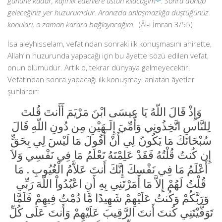
gününe kadar, kâfirlik edenlere üstün kılacağım
. Sonra dönüp
geleceğiniz yer huzurumdur. Aranızda anlaşmazlığa düştüğünüz
konuları, o zaman karara bağlayacağım.
(Âl-i İmran 3/55)
İsa aleyhisselam, vefatından sonraki ilk konuşmasını ahirette,
Allah’ın huzurunda yapacağı için bu âyette sözü edilen vefat,
onun ölümüdür. Artık o, tekrar dünyaya gelmeyecektir.
Vefatından sonra yapacağı ilk konuşmayı anlatan âyetler
şunlardır:
وَإِذْ قَالَ اللّهُ يَا عِيسَى ابْنَ مَرْيَمَ أَأَنتَ قُلتَ
لِلنَّاسِ اتَّخِذُونِي وَأُمِّيَ إِلَـهَيْنِ مِن دُونِ اللّهِ قَالَ
سُبْحَانَكَ مَا يَكُونُ لِي أَنْ أَقُولَ مَا لَيْسَ لِي بِحَقٍّ
إِن كُنتُ قُلْتُهُ فَقَدْ عَلِمْتَهُ تَعْلَمُ مَا فِي نَفْسِي وَلاَ
أَعْلَمُ مَا فِي نَفْسِكَ إِنَّكَ أَنتَ عَلاَّمُ الْغُيُوبِ . مَا
قُلْتُ لَهُمْ إِلاَّ مَا أَمَرْتَنِي بِهِ أَنِ اعْبُدُواْ اللّهَ رَبِّي
وَرَبَّكُمْ وَكُنتُ عَلَيْهِمْ شَهِيدًا مَّا دُمْتُ فِيهِمْ فَلَمَّا
تَوَفَّيْتَنِي كُنتَ أَنتَ الرَّقِيبَ عَلَيْهِمْ وَأَنتَ عَلَى كُلِّ