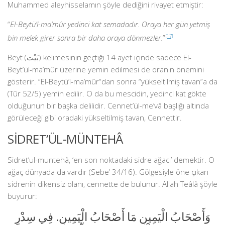
Muhammed aleyhisselamın şöyle dediğini rivayet etmiştir:
“
El-Beytü’l-ma’mûr yedinci kat semadadır. Oraya her gün yetmiş
bin melek girer sonra bir daha oraya dönmezler.
”
[17]
Beyt (بَيْت) kelimesinin geçtiği 14 ayet içinde sadece El-
Beyt’ül-ma’mûr üzerine yemin edilmesi de oranın önemini
gösterir. “El-Beytü’l-ma’mûr“dan sonra “yükseltilmiş tavan”a da
(Tûr 52/5) yemin edilir. O da bu mescidin, yedinci kat gökte
olduğunun bir başka delilidir. Cennet’ül-me’vâ başlığı altında
görüleceği gibi oradaki yükseltilmiş tavan, Cennettir.
SİDRET’ÜL-MÜNTEHÂ
Sidret’ul-muntehâ, ‘en son noktadaki sidre ağacı’ demektir. O
ağaç dünyada da vardır (Sebe’ 34/16). Gölgesiyle öne çıkan
sidrenin dikensiz olanı, cennette de bulunur. Allah Teâlâ şöyle
buyurur:
وَأَصْحَابُ الْيَمِينِ مَا أَصْحَابُ الْيَمِينِ. فِي سِدْرٍ