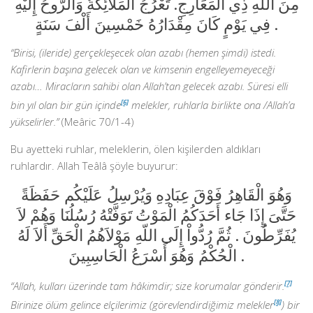
مِنَ اللَّهِ ذِي الْمَعَارِجِ. تَعْرُجُ الْمَلَائِكَةُ وَالرُّوحُ إِلَيْهِ
فِي يَوْمٍ كَانَ مِقْدَارُهُ خَمْسِينَ أَلْفَ سَنَةٍ .
“Birisi, (ileride) gerçekleşecek olan azabı (hemen şimdi) istedi.
Kafirlerin başına gelecek olan ve kimsenin engelleyemeyeceği
azabı… Miracların sahibi olan Allah’tan gelecek azabı. Süresi elli
bin yıl olan bir gün içinde
[6]
melekler, ruhlarla birlikte ona /Allah’a
yükselirler.”
(Meâric 70/1-4)
Bu ayetteki ruhlar, meleklerin, ölen kişilerden aldıkları
ruhlardır. Allah Teâlâ şöyle buyurur:
وَهُوَ الْقَاهِرُ فَوْقَ عِبَادِهِ وَيُرْسِلُ عَلَيْكُم حَفَظَةً
حَتَّىَ إِذَا جَاء أَحَدَكُمُ الْمَوْتُ تَوَفَّتْهُ رُسُلُنَا وَهُمْ لاَ
يُفَرِّطُونَ . ثُمَّ رُدُّواْ إِلَى اللّهِ مَوْلاَهُمُ الْحَقِّ أَلاَ لَهُ
الْحُكْمُ وَهُوَ أَسْرَعُ الْحَاسِبِينَ .
“Allah, kulları üzerinde tam hâkimdir; size korumalar gönderir.
[7]
Birinize ölüm gelince elçilerimiz (görevlendirdiğimiz melekler
[8]
) bir