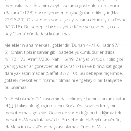
menasik-i hac, İbrahim aleyhisselama gösterildikten sonra
(Bakara 2/128) haccın yeniden başladığı ilan edilmiştir (Hac
22/26-29). Orası, daha sonra şirk yuvasına dönmüştür (Tevbe
9/17-18). Bu sebeple hiçbir ayette Kâbe ve çevresi için el-
beyt’ül-ma’mûr ifadesi kullanılmaz.
Meleklerin ana merkezi, göklerdir (Duhan 44/1-6, Kadr 97/1-
5). Onlar, tıpkı insanlar gibi ibadetle yükümlüdürler (Nisa
4/172-173, A’raf 7/206, Nahl 16/49, Zariyat 51/56). İblis gibi
yanlış yapanlar görevden atılır (A’raf 7/18) ve birinci kat göğe
dahi yaklaştırılmazlar (Saffat 37/7-10). Bu sebeple hiç kimse,
gökteki mescitlerin ma’mur olmasını engelleyici bir faaliyette
bulunamaz.
“el-Beyt’ül-ma’mûr” kavramında, kelimeye bilinirlik anlamı katan
el (ال) takısı olduğu için oranın, Kur’an’da sözü edilmiş bir
mescit olması gerekir. Göklerde var olduğunu bildiğimiz tek
mescit el-Mescid’ul- aksâ’dır. Bu sebeple el-Beyt’ül-ma’mûr,
el- Mescid’ul-aksâ’dan başkası olamaz. Enes b. Malik,