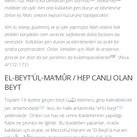
Mesih /İsa, Allah’a kul olmaktan geri durmaz
. Mukarreb
melekler de öyle. Kim ona kulluktan geri durur ve kibirlenirse
(bilsin ki) Allah, onların hepsini huzuruna toplayacaktır.
Kim ki, inanıp güvenmiş ve iyi işler yapmışsa Allah onlara hak
ettikleri karşılıkları tam verecek, lutfederek daha fazlasını da
verecektir. Kulluktan geri duran ve kibirlenenleri ise acıklı bir
azaba çarptıracaktır. Onlar, kendileri için Allah ile aralarına
girecek bir dost da bir yardımcı da bulamayacaklardır
[13]
.
(Nisa
4/172-173)
EL-BEYT’ÜL-MA’MÛR / HEP CANLI OLAN
BEYT
Toplam 14 âyette geçen beyt (بَيْت) kelimesi, girip kalınabilecek
yer anlamındadır
[14]
. İkisi, ev halkı anlamında “ehl-i beyt”
[15]
şeklindedir. Onbiri ise hac ve umre ibadetlerinin yapıldığı
Kabe ve çevresi ile ilgilidir. Bu ibadetleri yapanlar, orada
kaldıkları için oralar, el-Mescid’ül-Haram ve “El-Beyt’ül-haram