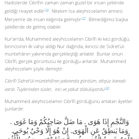
Hadislerde Cibrîl’in zaman zaman güzel bir insan şeklinde
geldiği rivayet edilir
[26]
. Nitekim İsa aleyhisselamın annesi
Meryem’e de insan kılığında gelmiştir
[27]
. Bilmediğimiz başka
şekillerde de gelmiş olabilir.
Kur’an’da, Muhammed aleyhisselamın Cibrîl’i iki kez gördüğü,
birincisinin ilk vahyi aldığı Nur dağında, ikincisi de Sidret’ül-
müntehânın yakınında gerçekleştiği anlatılır. Bunlar onun
Cibrîl’i, gerçek görüntüsü ile gördüğü anlardır. Muhammed
aleyhisselam şöyle demiştir:
Cibrîl’i Sidret’ül-müntehâ’nın yakınında gördüm, altıyüz kanadı
vardı. Tüylerinden süsler, inci ve yakut dökülüyordu
[28]
.
Muhammed aleyhisselamın Cibrîl’i gördüğünü anlatan âyetler
şunlardır:
وَالنَّجْمِ إِذَا هَوَى . مَا ضَلَّ صَاحِبُكُمْ وَمَا غَوَى .
وَمَا يَنطِقُ عَنِ الْهَوَى. إِنْ هُوَ إِلَّا وَحْيٌ يُوحَى.