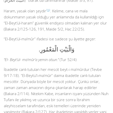
(الْبَيْتَ الْحَرَامَ)” olarak da tanımlanırlar (Maide 5/5, 97).
Haram, yasak olan şeydir
[16]
. Kelime, cana ve mala
dokunmanın yasak olduğu yer anlamında da kullanıldığı için
“El-Beyt’ül-haram” güvenlik endişesi olmadan kalınan yer olur
(Bakara 2/125-126, 191, Maide 5/2, Hac 22/25).
“El-Beyt’ül-ma’mûr” ifadesi ise sadece şu âyette geçer:
.وَالْبَيْتِ الْمَعْمُورِ
“El- Beyt’ül- ma’mûr’a yemin olsun.”
(Tur 52/4)
İbadetle canlı tutulan her mescit beyt-i ma’mûrdur (Tevbe
9/17-18). “El-Beytü’l-ma’mûr“ daima ibadetle canlı tutulan
mescittir. Dünyada böyle bir mescit yoktur. Çünkü onlar,
zaman zaman amacının dışına çıkarılarak harap edilirler
(Bakara 2/114). Nitekim Kabe, insanların isyanı yüzünden Nuh
Tufanı ile yıkılmış ve uzunca bir süre sonra İbrahim
aleyhisselam tarafından, eski temelleri üzerinde yeniden
yapılmıştır (Bakara 2/127). Hac ibadetinin yapıldığı yerler yani