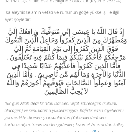
parmak uçları bile eski özelliğinde olacaktır (Kıyame 75/3-4).
İsa aleyhisselamın vefatı ve ruhunun göğe yükselişi ile ilgili
âyet şöyledir:
إِذْ قَالَ اللّهُ يَا عِيسَى إِنِّي مُتَوَفِّيكَ وَرَافِعُكَ إِلَيَّ
وَمُطَهِّرُكَ مِنَ الَّذِينَ كَفَرُواْ وَجَاعِلُ الَّذِينَ اتَّبَعُوكَ
فَوْقَ الَّذِينَ كَفَرُواْ إِلَى يَوْمِ الْقِيَامَةِ ثُمَّ إِلَيَّ
مَرْجِعُكُمْ فَأَحْكُمُ بَيْنَكُمْ فِيمَا كُنتُمْ فِيهِ تَخْتَلِفُونَ .
فَأَمَّا الَّذِينَ كَفَرُواْ فَأُعَذِّبُهُمْ عَذَابًا شَدِيدًا فِي
الدُّنْيَا وَالآخِرَةِ وَمَا لَهُم مِّن نَّاصِرِينَ . وَأَمَّا الَّذِينَ
آمَنُوا وَعَمِلُواْ الصَّالِحَاتِ فَيُوَفِّيهِمْ أُجُورَهُمْ وَاللّهُ
لاَ يُحِبُّ الظَّالِمِينَ
“Bir gün Allah dedi ki: “Bak İsa! Seni vefat ettireceğim (ruhunu
alacağım) ve seni, katıma yükselteceğim. Kâfirlik eden /ayetlerimi
görmezlikte direnen şu insanlardan (Yahudilerden) seni
kurtaracağım. Senin izinden gidenleri, kıyamet /mezardan kalkış
[9]