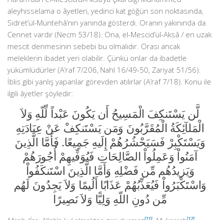
aleyhisselama o âyetleri, yedinci kat göğün son noktasında,
Sidret’ül-Müntehâ’nın yanında gösterdi. Oranın yakınında da
Cennet vardır (Necm 53/18). Ona, el-Mescid’ül-Aksâ / en uzak
mescit denmesinin sebebi bu olmalıdır. Orası ancak
meleklerin ibadet yeri olabilir. Çünkü onlar da ibadetle
yükümlüdürler (A’raf 7/206, Nahl 16/49-50, Zariyat 51/56).
İblis gibi yanlış yapanlar görevden atılırlar (A’raf 7/18). Konu ile
ilgili âyetler şöyledir:
لَّن يَسْتَنكِفَ الْمَسِيحُ أَن يَكُونَ عَبْداً لِّلّهِ وَلاَ
الْمَلآئِكَةُ الْمُقَرَّبُونَ وَمَن يَسْتَنكِفْ عَنْ عِبَادَتِهِ
وَيَسْتَكْبِرْ فَسَيَحْشُرُهُمْ إِلَيهِ جَمِيعًا. فَأَمَّا الَّذِينَ
آمَنُواْ وَعَمِلُواْ الصَّالِحَاتِ فَيُوَفِّيهِمْ أُجُورَهُمْ
وَيَزيدُهُم مِّن فَضْلِهِ وَأَمَّا الَّذِينَ اسْتَنكَفُواْ
وَاسْتَكْبَرُواْ فَيُعَذِّبُهُمْ عَذَابًا أَلُيمًا وَلاَ يَجِدُونَ لَهُم
مِّن دُونِ اللّهِ وَلِيًّا وَلاَ نَصِيرًا
[11]
[12]