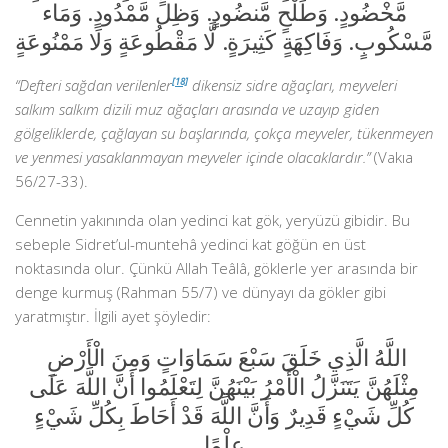
مَّخْضُودٍ. وَطَلْحٍ مَّنضُودٍ. وَظِلٍّ مَّمْدُودٍ. وَمَاء
مَّسْكُوبٍ. وَفَاكِهَةٍ كَثِيرَةٍ. لَّا مَقْطُوعَةٍ وَلَا مَمْنُوعَةٍ
“Defteri sağdan verilenler
[18]
dikensiz sidre ağaçları, meyveleri
salkım salkım dizili muz ağaçları arasında ve uzayıp giden
gölgeliklerde, çağlayan su başlarında, çokça meyveler, tükenmeyen
ve yenmesi yasaklanmayan meyveler içinde olacaklardır.”
(Vakıa
56/27-33).
Cennetin yakınında olan yedinci kat gök, yeryüzü gibidir. Bu
sebeple Sidret’ul-muntehâ yedinci kat göğün en üst
noktasında olur. Çünkü Allah Teâlâ, göklerle yer arasında bir
denge kurmuş (Rahman 55/7) ve dünyayı da gökler gibi
yaratmıştır. İlgili ayet şöyledir:
اللَّهُ الَّذِي خَلَقَ سَبْعَ سَمَاوَاتٍ وَمِنَ الْأَرْضِ
مِثْلَهُنَّ يَتَنَزَّلُ الْأَمْرُ بَيْنَهُنَّ لِتَعْلَمُوا أَنَّ اللَّهَ عَلَى
كُلِّ شَيْءٍ قَدِيرٌ وَأَنَّ اللَّهَ قَدْ أَحَاطَ بِكُلِّ شَيْءٍ
عِلْمًا