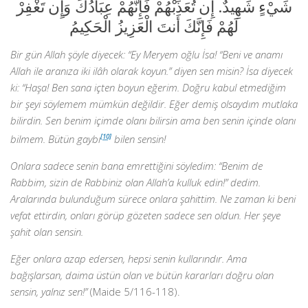
شَيْءٍ شَهِيدٌ. إِن تُعَذِّبْهُمْ فَإِنَّهُمْ عِبَادُكَ وَإِن تَغْفِرْ
لَهُمْ فَإِنَّكَ أَنتَ الْعَزِيزُ الْحَكِيمُ
Bir gün Allah şöyle diyecek: “Ey Meryem oğlu İsa! “Beni ve anamı
Allah ile aranıza iki ilâh olarak koyun.” diyen sen misin? İsa diyecek
ki: “Haşa! Ben sana içten boyun eğerim. Doğru kabul etmediğim
bir şeyi söylemem mümkün değildir. Eğer demiş olsaydım mutlaka
bilirdin. Sen benim içimde olanı bilirsin ama ben senin içinde olanı
bilmem. Bütün gaybı
[10]
bilen sensin!
Onlara sadece senin bana emrettiğini söyledim: “Benim de
Rabbim, sizin de Rabbiniz olan Allah’a kulluk edin!” dedim.
Aralarında bulunduğum sürece onlara şahittim. Ne zaman ki beni
vefat ettirdin, onları görüp gözeten sadece sen oldun. Her şeye
şahit olan sensin.
Eğer onlara azap edersen, hepsi senin kullarındır. Ama
bağışlarsan, daima üstün olan ve bütün kararları doğru olan
sensin, yalnız sen!”
(Maide 5/116-118).