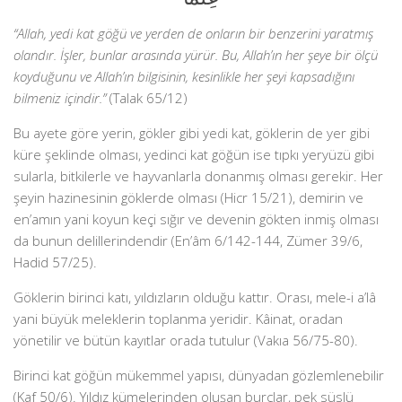
“Allah, yedi kat göğü ve yerden de onların bir benzerini yaratmış
olandır. İşler, bunlar arasında yürür. Bu, Allah’ın her şeye bir ölçü
koyduğunu ve Allah’ın bilgisinin, kesinlikle her şeyi kapsadığını
bilmeniz içindir.”
(Talak 65/12)
Bu ayete göre yerin, gökler gibi yedi kat, göklerin de yer gibi
küre şeklinde olması, yedinci kat göğün ise tıpkı yeryüzü gibi
sularla, bitkilerle ve hayvanlarla donanmış olması gerekir. Her
şeyin hazinesinin göklerde olması (Hicr 15/21), demirin ve
en’amın yani koyun keçi sığır ve devenin gökten inmiş olması
da bunun delillerindendir (En’âm 6/142-144, Zümer 39/6,
Hadid 57/25).
Göklerin birinci katı, yıldızların olduğu kattır. Orası, mele-i a’lâ
yani büyük meleklerin toplanma yeridir. Kâinat, oradan
yönetilir ve bütün kayıtlar orada tutulur (Vakıa 56/75-80).
Birinci kat göğün mükemmel yapısı, dünyadan gözlemlenebilir
(Kaf 50/6). Yıldız kümelerinden oluşan burçlar, pek süslü