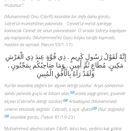
musunuz?
(Muhammed) Onu (Cibrîl’i) kesinlikle bir defa daha gördü,
Sidret’ül-müntehâ’nın yakınında… Cennet’ül-me’vâ /yerleşip
kalınacak Cennet de onun yakınındadır. O sırada Sidre’yi kaplayan
şey kaplıyordu. (Muhammed’in) Gözü başka tarafa kaymadı,
haddini de aşmadı.
(Necm 53/1-17)
إِنَّهُ لَقَوْلُ رَسُولٍ كَرِيمٍ . ذِي قُوَّةٍ عِندَ ذِي الْعَرْشِ
مَكِينٍ. مُطَاعٍ ثَمَّ أَمِينٍ . وَمَا صَاحِبُكُم بِمَجْنُونٍ .
وَلَقَدْ رَآهُ بِالْأُفُقِ الْمُبِينِ
Kur’ân kesinlikle değerli bir elçinin ilettiği sözdür. Arşın /yönetimin
sahibi yanında güçlü ve itibarlı olan,
[33]
orada saygı gören, güvenilir
elçinin (Cebrail’in ilettiği sözdür).
[34]
Arkadaşınız (Muhammed)
cinlerin etkisinde değildir. Cebrail’i, o açık ufukta
[35]
(Nur dağında)
[36]
kesinlikle gördü
. (Tekvir 81/19-23)
Muhammed aleyhisselam Cibrîl’i, ikinci kez, yedinci kat gökte