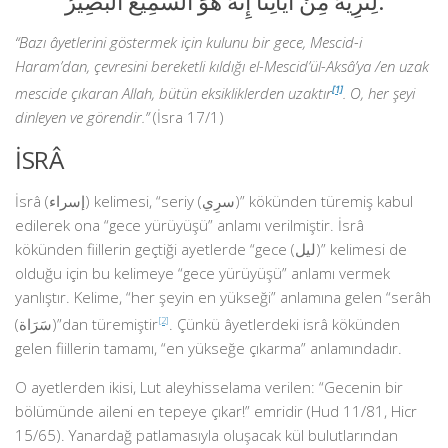
لِنُرِيَهُ مِنْ آيَاتِنَا إِنَّهُ هُوَ السَّمِيعُ البَصِيرُ.
“Bazı âyetlerini göstermek için kulunu bir gece, Mescid-i
Haram’dan, çevresini bereketli kıldığı el-Mescid’ül-Aksâ’ya /en uzak
mescide çıkaran Allah, bütün eksikliklerden uzaktır
[1]
. O, her şeyi
dinleyen ve görendir.”
(İsra 17/1)
İSRÂ
İsrâ (إسراء) kelimesi, “seriy (سرِي)” kökünden türemiş kabul
edilerek ona “gece yürüyüşü” anlamı verilmiştir. İsrâ
kökünden fiillerin geçtiği ayetlerde “gece (ليل)” kelimesi de
olduğu için bu kelimeye “gece yürüyüşü” anlamı vermek
yanlıştır. Kelime, “her şeyin en yükseği” anlamına gelen “serâh
(سَرَاة)”dan türemiştir
[2]
. Çünkü âyetlerdeki isrâ kökünden
gelen fiillerin tamamı, “en yükseğe çıkarma” anlamındadır.
O ayetlerden ikisi, Lut aleyhisselama verilen: “Gecenin bir
bölümünde aileni en tepeye çıkar!” emridir (Hud 11/81, Hicr
15/65). Yanardağ patlamasıyla oluşacak kül bulutlarından