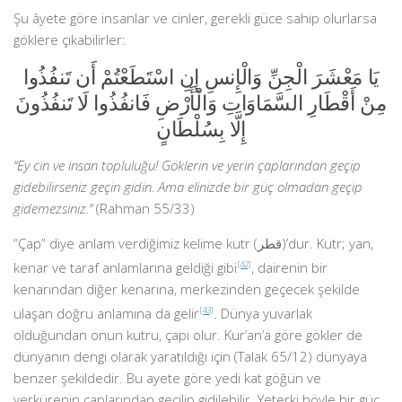
Şu âyete göre insanlar ve cinler, gerekli güce sahip olurlarsa
göklere çıkabilirler:
يَا مَعْشَرَ الْجِنِّ وَالْإِنسِ إِنِ اسْتَطَعْتُمْ أَن تَنفُذُوا
مِنْ أَقْطَارِ السَّمَاوَاتِ وَالْأَرْضِ فَانفُذُوا لَا تَنفُذُونَ
إِلَّا بِسُلْطَانٍ
“Ey cin ve insan topluluğu! Göklerin ve yerin çaplarından geçip
gidebilirseniz geçin gidin. Ama elinizde bir güç olmadan geçip
gidemezsiniz.”
(Rahman 55/33)
“Çap” diye anlam verdiğimiz kelime kutr (قطر)’dur. Kutr; yan,
kenar ve taraf anlamlarına geldiği gibi
[42]
, dairenin bir
kenarından diğer kenarına, merkezinden geçecek şekilde
ulaşan doğru anlamına da gelir
[43]
. Dünya yuvarlak
olduğundan onun kutru, çapı olur. Kur’an’a göre gökler de
dünyanın dengi olarak yaratıldığı için (Talak 65/12) dünyaya
benzer şekildedir. Bu ayete göre yedi kat göğün ve
yerkürenin çaplarından geçilip gidilebilir. Yeterki böyle bir güç