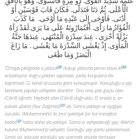
عَلَّمَهُ شَدِيدُ الْقُوَى. ذُو مِرَّةٍ فَاسْتَوَى. وَهُوَ بِالْأُفُقِ
الْأَعْلَى. ثُمَّ دَنَا فَتَدَلَّى. فَكَانَ قَابَ قَوْسَيْنِ أَوْ
أَدْنَى. فَأَوْحَى إِلَى عَبْدِهِ مَا أَوْحَى. مَا كَذَبَ
الْفُؤَادُ مَا رَأَى. أَفَتُمَارُونَهُ عَلَى مَا يَرَى.لَقَدْ رَآهُ
نَزْلَةً أُخْرَى . عِندَ سِدْرَةِ الْمُنْتَهَى. عِندَهَا جَنَّةُ
الْمَأْوَى. إِذْ يَغْشَى السِّدْرَةَ مَا يَغْشَى . مَا زَاغَ
الْبَصَرُ وَمَا طَغَى
“Ortaya çıktığında o yıldıza
[29]
/kutup yıldızına yemin olsun ki
[30]
arkadaşınız doğru yoldan sapmadı, yanlış kurgulara da
kapılmadı. O, kendi arzusuna göre konuşmuyor. Konuştuğu o şey,
kendisine yapılan vahiyden ibarettir. Onu ona, pek güçlü olan
(Cibrîl) öğretti. Heybetli olan (Cibrîl) doğruldu. O sırada o, en
yüksek ufukta (Nur Dağında)
[31]
idi. Sonra yaklaştı ve aşağıya
süzüldü. (Muhammed’e) İki zira’ (yaklaşık bir kol mesafesi)
kadar
[32]
hatta daha da yaklaştı. Sonra o, vahyedeceği şeyi, Allah’ın
kuluna (Muhammed’e) vahyetti. Gördüğü şeyi gönlü yalanlamadı.
Şimdi siz, gözüyle gördüğü şey üzerinde onunla tartışıyor