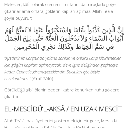
Melekler, kâfir olarak ölenlerin ruhlarını da miraçlarla göğe
çıkarırlar ama onlara, göklerin kapıları açılmaz. Allah Teâlâ
şöyle buyurur:
إِنَّ الَّذِينَ كَذَّبُواْ بِآيَاتِنَا وَاسْتَكْبَرُواْ عَنْهَا لاَ تُفَتَّحُ لَهُمْ
أَبْوَابُ السَّمَاء وَلاَ يَدْخُلُونَ الْجَنَّةَ حَتَّى يَلِجَ الْجَمَلُ
فِي سَمِّ الْخِيَاطِ وَكَذَلِكَ نَجْزِي الْمُجْرِمِينَ
“Ayetlerimiz karşısında yalana sarılan ve onlara karşı kibirlenenler
için göğün kapıları açılmayacak, deve iğne deliğinden geçinceye
kadar Cennet’e giremeyeceklerdir. Suçluları işte böyle
cezalandırırız.”
(A’raf 7/40)
Görüldüğü gibi, ölenin bedeni kabre konurken ruhu göklere
çıkartılır.
EL-MESCİDÜ’L-AKSÂ / EN UZAK MESCİT
Allah Teâlâ, bazı âyetlerini göstermek için bir gece, Mescid-i
Haram’dan el-Mescid’ül-Aksâ’ya çıkardığı Muhammed