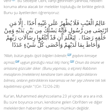
verir
. Bu sebeple Cibrîl, vahyi getirirken yanında, nebîleri
koruma altına alacak bir melekler topluluğu ile birlikte gelirdi.
Bunu şu âyetlerden öğreniyoruz:
عَالِمُ الْغَيْبِ فَلَا يُظْهِرُ عَلَى غَيْبِهِ أَحَدًا . إِلَّا مَنِ
ارْتَضَى مِن رَّسُولٍ فَإِنَّهُ يَسْلُكُ مِن بَيْنِ يَدَيْهِ وَمِنْ
خَلْفِهِ رَصَدًا . لِيَعْلَمَ أَن قَدْ أَبْلَغُوا رِسَالَاتِ رَبِّهِمْ
وَأَحَاطَ بِمَا لَدَيْهِمْ وَأَحْصَى كُلَّ شَيْءٍ عَدَدًا
“Allah, bütün gaybı /gizli bilgileri bilendir,
[23]
gaybını kimseye
açmaz;
[24]
uygun gördüğü resul /elçi hariç.
[25]
Onun da önüne ve
arkasına gözcüler diker. (Bunu yapması, o elçinin) Rabbinin
mesajlarını (meleklerin) kendisine tam olarak ulaştırdıklarını
bilmesi, onların getirdiklerini kavraması ve her şeyi zihnine tek tek
kaydetmesi içindir.”
(Cin 72/26-28)
Kur’an, Muhammed aleyhisselama 23 yıl içinde ara ara indi.
Bu süre boyunca onun, kendisine gelen Cibrîl’den ve diğer
meleklerden haberdar olmaması mümkün değildir.