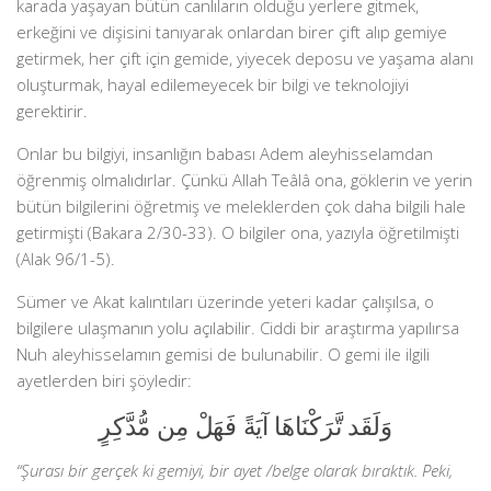
karada yaşayan bütün canlıların olduğu yerlere gitmek,
erkeğini ve dişisini tanıyarak onlardan birer çift alıp gemiye
getirmek, her çift için gemide, yiyecek deposu ve yaşama alanı
oluşturmak, hayal edilemeyecek bir bilgi ve teknolojiyi
gerektirir.
Onlar bu bilgiyi, insanlığın babası Adem aleyhisselamdan
öğrenmiş olmalıdırlar. Çünkü Allah Teâlâ ona, göklerin ve yerin
bütün bilgilerini öğretmiş ve meleklerden çok daha bilgili hale
getirmişti (Bakara 2/30-33). O bilgiler ona, yazıyla öğretilmişti
(Alak 96/1-5).
Sümer ve Akat kalıntıları üzerinde yeteri kadar çalışılsa, o
bilgilere ulaşmanın yolu açılabilir. Ciddi bir araştırma yapılırsa
Nuh aleyhisselamın gemisi de bulunabilir. O gemi ile ilgili
ayetlerden biri şöyledir:
وَلَقَد تَّرَكْنَاهَا آيَةً فَهَلْ مِن مُّدَّكِرٍ
“Şurası bir gerçek ki gemiyi, bir ayet /belge olarak bıraktık. Peki,