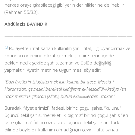
herkes oraya çıkabileceği gibi yerin derinliklerine de inebilir
(Rahman 55/33).
Abdülaziz BAYINDIR
————————————————————————————-
[1]
Bu âyette iltifat sanatı kullanılmıştır. İltifât, ilgi uyandırmak ve
konunun önemine dikkat çekmek için bir sözün içinde
beklenmedik şekilde şahıs, zaman ve üslûp değişikliği
yapmaktır. Ayetin metnine uygun meal şöyledir:
“Bazı âyetlerimizi göstermek için kulunu bir gece, Mescid-i
Haram’dan, çevresini bereketli kıldığımız el-Mescid’ül-Aksâ’ya /en
uzak mescide çıkaran (Allah), bütün eksikliklerden uzaktır.”
Buradaki “âyetlerimizi” ifadesi, birinci çoğul şahıs, “kulunu”
üçüncü tekil şahıs, “bereketli kıldığımız” birinci çoğul şahıs “en
üste çıkarma” fiilinin öznesi de üçüncü tekil şahıstır. Türk
dilinde böyle bir kullanım olmadığı için çeviri, iltifat sanatı