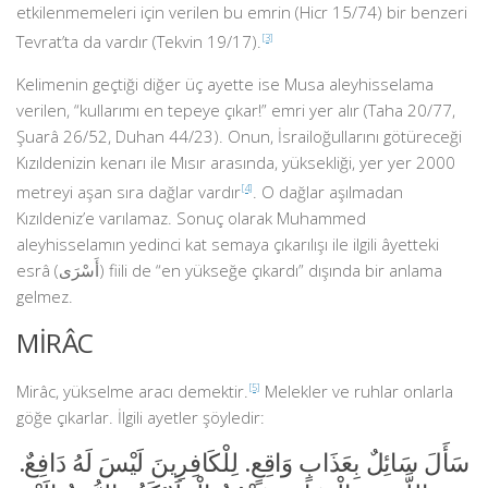
etkilenmemeleri için verilen bu emrin (Hicr 15/74) bir benzeri
Tevrat’ta da vardır (Tekvin 19/17).
[3]
Kelimenin geçtiği diğer üç ayette ise Musa aleyhisselama
verilen, “kullarımı en tepeye çıkar!” emri yer alır (Taha 20/77,
Şuarâ 26/52, Duhan 44/23). Onun, İsrailoğullarını götüreceği
Kızıldenizin kenarı ile Mısır arasında, yüksekliği, yer yer 2000
metreyi aşan sıra dağlar vardır
[4]
. O dağlar aşılmadan
Kızıldeniz’e varılamaz. Sonuç olarak Muhammed
aleyhisselamın yedinci kat semaya çıkarılışı ile ilgili âyetteki
esrâ (أَسْرَى) fiili de “en yükseğe çıkardı” dışında bir anlama
gelmez.
MİRÂC
Mirâc, yükselme aracı demektir.
[5]
Melekler ve ruhlar onlarla
göğe çıkarlar. İlgili ayetler şöyledir:
سَأَلَ سَائِلٌ بِعَذَابٍ وَاقِعٍ. لِلْكَافِرِينَ لَيْسَ لَهُ دَافِعٌ.