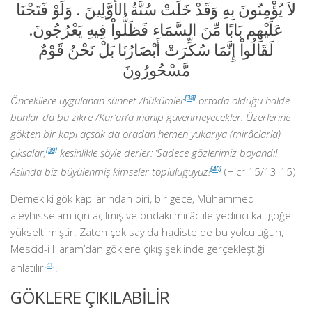
لاَ يُؤْمِنُونَ بِهِ وَقَدْ خَلَتْ سُنَّةُ الأَوَّلِينَ . وَلَوْ فَتَحْنَا
عَلَيْهِم بَابًا مِّنَ السَّمَاء فَظَلُّواْ فِيهِ يَعْرُجُونَ.
لَقَالُواْ إِنَّمَا سُكِّرَتْ أَبْصَارُنَا بَلْ نَحْنُ قَوْمٌ
مَّسْحُورُونَ
Öncekilere uygulanan sünnet /hükümler
[38]
ortada olduğu halde
bunlar da bu zikre /Kur’an’a inanıp güvenmeyecekler. Üzerlerine
gökten bir kapı açsak da oradan hemen yukarıya (mirâclarla)
çıksalar,
[39]
kesinlikle şöyle derler: ‘Sadece gözlerimiz boyandı!
Aslında biz büyülenmiş kimseler topluluğuyuz!
[40]
(Hicr 15/13-15)
Demek ki gök kapılarından biri, bir gece, Muhammed
aleyhisselam için açılmış ve ondaki mirâc ile yedinci kat göğe
yükseltilmiştir. Zaten çok sayıda hadiste de bu yolculuğun,
Mescid-i Haram’dan göklere çıkış şeklinde gerçekleştiği
anlatılır
[41]
.
GÖKLERE ÇIKILABİLİR