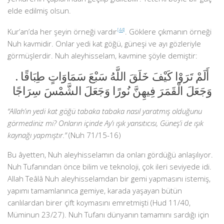
elde edilmiş olsun.
Kur’an’da her şeyin örneği vardır
[44]
. Göklere çıkmanın örneği
Nuh kavmidir. Onlar yedi kat göğü, güneşi ve ayı gözleriyle
görmüşlerdir. Nuh aleyhisselam, kavmine şöyle demiştir:
أَلَمْ تَرَوْا كَيْفَ خَلَقَ اللَّهُ سَبْعَ سَمَاوَاتٍ طِبَاقًا .
وَجَعَلَ الْقَمَرَ فِيهِنَّ نُورًا وَجَعَلَ الشَّمْسَ سِرَاجًا
“Allah’ın yedi kat göğü tabaka tabaka nasıl yaratmış olduğunu
görmediniz mi? Onların içinde Ay’ı ışık yansıtıcısı, Güneş’i de ışık
kaynağı yapmıştır.”
(Nuh 71/15-16)
Bu âyetten, Nuh aleyhisselamın da onları gördüğü anlaşılıyor.
Nuh Tufanından önce bilim ve teknoloji, çok ileri seviyede idi.
Allah Teâlâ Nuh aleyhisselamdan bir gemi yapmasını istemiş,
yapımı tamamlanınca gemiye, karada yaşayan bütün
canlılardan birer çift koymasını emretmişti (Hud 11/40,
Müminun 23/27). Nuh Tufanı dünyanın tamamını sardığı için