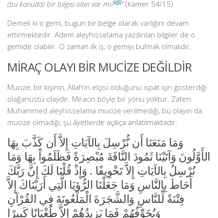
(bu konuda) bir bilgisi olan var mı?
[45]
”
(Kamer 54/15)
Demek ki o gemi, bugün bir belge olarak varlığını devam
ettirmektedir. Adem aleyhisselama yazdırılan bilgiler de o
gemide olabilir. O zaman ilk iş, o gemiyi bulmak olmalıdır.
MİRAÇ OLAYI BİR MUCİZE DEĞİLDİR
Mucize, bir kişinin, Allah’ın elçisi olduğunu ispat için gösterdiği
olağanüstü olaydır. Miracın böyle bir yönü yoktur. Zaten
Muhammed aleyhisselama mucize verilmediği, bu olayın da
mucize olmadığı, şu âyetlerde açıkça anlatılmaktadır:
وَمَا مَنَعَنَا أَن نُّرْسِلَ بِالآيَاتِ إِلاَّ أَن كَذَّبَ بِهَا
الأَوَّلُونَ وَآتَيْنَا ثَمُودَ النَّاقَةَ مُبْصِرَةً فَظَلَمُواْ بِهَا وَمَا
نُرْسِلُ بِالآيَاتِ إِلاَّ تَخْوِيفًا . وَإِذْ قُلْنَا لَكَ إِنَّ رَبَّكَ
أَحَاطَ بِالنَّاسِ وَمَا جَعَلْنَا الرُّؤيَا الَّتِي أَرَيْنَاكَ إِلاَّ
فِتْنَةً لِّلنَّاسِ وَالشَّجَرَةَ الْمَلْعُونَةَ فِي القُرْآنِ
وَنُخَوِّفُهُمْ فَمَا يَزِيدُهُمْ إِلاَّ طُغْيَانًا كَبِيرًا