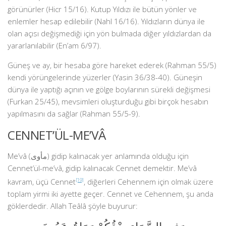
görünürler (Hicr 15/16). Kutup Yıldızı ile bütün yönler ve
enlemler hesap edilebilir (Nahl 16/16). Yıldızların dünya ile
olan açısı değişmediği için yön bulmada diğer yıldızlardan da
yararlanılabilir (En’am 6/97).
Güneş ve ay, bir hesaba göre hareket ederek (Rahman 55/5)
kendi yörüngelerinde yüzerler (Yasin 36/38-40). Güneşin
dünya ile yaptığı açının ve gölge boylarının sürekli değişmesi
(Furkan 25/45), mevsimleri oluşturduğu gibi birçok hesabın
yapılmasını da sağlar (Rahman 55/5-9).
CENNET’ÜL-ME’VÂ
Me’vâ (مأوى) gidip kalınacak yer anlamında olduğu için
Cennet’ül-me’vâ, gidip kalınacak Cennet demektir. Me’vâ
kavram, üçü Cennet
[19]
, diğerleri Cehennem için olmak üzere
toplam yirmi iki ayette geçer. Cennet ve Cehennem, şu anda
göklerdedir. Allah Teâlâ şöyle buyurur: