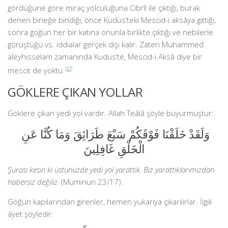
gördüğüne göre miraç yolculuğuna Cibrîl ile çıktığı, burak
denen bineğe bindiği, önce Kudüs’teki Mescid-i aksâya gittiği,
sonra göğün her bir katına onunla birlikte çıktığı ve nebilerle
görüştüğü vs. iddialar gerçek dışı kalır. Zaten Muhammed
aleyhisselam zamanında Kudüs’te, Mescid-i Aksâ diye bir
mescit de yoktu.
[37]
GÖKLERE ÇIKAN YOLLAR
Göklere çıkan yedi yol vardır. Allah Teâlâ şöyle buyurmuştur:
وَلَقَدْ خَلَقْنَا فَوْقَكُمْ سَبْعَ طَرَائِقَ وَمَا كُنَّا عَنِ
الْخَلْقِ غَافِلِينَ
Şurası kesin ki üstünüzde yedi yol yarattık. Biz yarattıklarımızdan
habersiz değiliz.
(Müminun 23/17).
Göğün kapılarından girenler, hemen yukarıya çıkarılırlar. İlgili
âyet şöyledir: