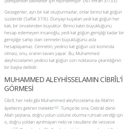
/yanlışlardan sakınanlar için hazırlanmıştır
. (Âl-i İmran 3/133)
Gezegenler, ayrı bir kat oluşturmazlar, onlar birinci kat göğün
süsleridir (Saffat 37/6). Dünyayı kuşatan yedi kat göğün her
katı, bir öncekinden büyüktür. Birinci katın büyüklüğünü
hesap edemeyen insanoğlu, yedi kat göğün genişliği kadar bir
genişliğe sahip olan cennetin büyüklüğünü asla
hesaplayamaz. Cennetin, yedinci kat göğün üst kısmında
olması, onu, oranın tavanı yapar. Bu, Muhammed
aleyhisselamın yedinci kat göğün son noktasına çıkarıldığının
bir başka delilidir.
MUHAMMED ALEYHİSSELAMIN CİBRÎL’İ
GÖRMESİ
Cibrîl, her nebi gibi Muhammed aleyhisselama da Allah’ın
âyetlerini getiren melektir
[21]
. Türkçe’de ona, Cebrâil denir.
Allah şeytana, doğru yolun üstüne oturma ruhsatı verdiği için
o, doğru yoldan ayrılmayan nebi ve rasullere de vesvese
[22]