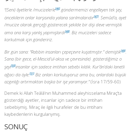
“(Seni) âyetlerle /mucizelerle
[46]
göndermemizi engelleyen tek şey,
öncekilerin onlar karşısında yalana sarılmalarıdır
[47]
. Semûd’a, ayet
/mucize olarak gerçeği gösterecek şekilde bir dişi deve vermiştik
ama ona karşı yanlış yapmışlardı
[48]
. Biz mucizeleri sadece
korkutmak için göndeririz.
Bir gün sana: “Rabbin insanları çepeçevre kuşatmıştır.” demiştik
[49]
.
Sana (bir gece, el-Mescid’ul-aksa ve çevresinde) gösterdiğimiz o
şeyi
[50]
insanlar için sadece imtihan sebebi kıldık. Kur’ân’daki lanetli
ağacı da öyle.
[51]
Biz onları korkutuyoruz ama bu, onlardaki büyük
azgınlığı artırmaktan başka bir işe yaramıyor.”
(İsra 17/59-60)
Demek ki Allah Teâlâ’nın Muhammed aleyhisselama Miraç’ta
gösterdiği ayetler, insanlar için sadece bir imtihan
sebebiymiş. Miraç ile ilgili hurafeler de bu imtihanı
kaybedenlerin kurgularıymış.
SONUÇ