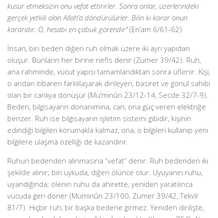
kusur etmeksizin onu vefat ettirirler
.
Sonra onlar, üzerlerindeki
gerçek yetkili olan Allah’a döndürülürler. Bilin ki karar onun
kararıdır. O, hesabı en çabuk görendir”
(En’am 6/61-62)
İnsan, biri beden diğeri ruh olmak üzere iki ayrı yapıdan
oluşur. Bunların her birine nefis denir (Zümer 39/42). Ruh,
ana rahminde, vücut yapısı tamamlandıktan sonra üflenir. Kişi,
o andan itibaren farklılaşarak dinleyen, basiret ve gönül sahibi
olan bir canlıya dönüşür (Mü’minûn 23/12-14, Secde 32/7-9).
Beden, bilgisayarın donanımına, can, ona güç veren elektriğe
benzer. Ruh ise bilgisayarın işletim sistemi gibidir, kişinin
edindiği bilgileri korumakla kalmaz, ona, o bilgileri kullanıp yeni
bilgilere ulaşma özelliği de kazandırır.
Ruhun bedenden alınmasına “vefat” denir. Ruh bedenden iki
şekilde alınır; biri uykuda, diğeri ölünce olur. Uyuyanın ruhu,
uyandığında; ölenin ruhu da ahirette, yeniden yaratılınca
vücuda geri döner (Müminûn 23/100, Zümer 39/42, Tekvîr
81/7). Hiçbir ruh, bir başka bedene girmez. Yeniden dirilişte,