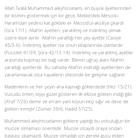
Allah Teâlâ Muhammed aleyhisselamı, en büyük âyetlerinden
bir kısmını göstermek için bir gece, Mekke’deki Mescid-i
Haram’dan yedinci kat gökteki el- Mescid’ul-aksâ’ya çıkardı
(İsra 17/1). Allah’ın ayetleri; yaratılmış ve indirilmiş olmak
üzere ikiye ayrılır. Allah’ın yarattığı her şey ayettir (Casiye
45/3-6). İndirilmiş âyetler ise onun kitaplarında olanlardır
(Fussilet 41/39, Şûra 42/13-14). İndirilmiş ve yaratılmış ayetler
arasında kopmaz bir bağ vardır. Bilimin uğraş alanı Allah’ın
yarattığı ayetlerdir. Bu sahada Allah’ın indirdiği ayetlerden de
yararlanılacak olsa hayallerin ötesinde bir gelişme sağlanır.
Madenlerin ve her şeyin ana kaynağı göklerdedir (Hicr 15/21).
Vücudu örten, kişiyi güzel gösteren ilk elbise gökten indiği gibi
(A’raf 7/26) demir ve en’am yani koyun keçi sığır ve deve de
gökten inmiştir (Zümer 39/6, Hadid 57/25).
Muhammed aleyhisselamın göklere yaptığı bu yolculuğun bir
mucize olmaması önemlidir. Mucize olsaydı oraya ondan
başkası çıkamazdı. Mucize olmadığı için gerekli gücü elden