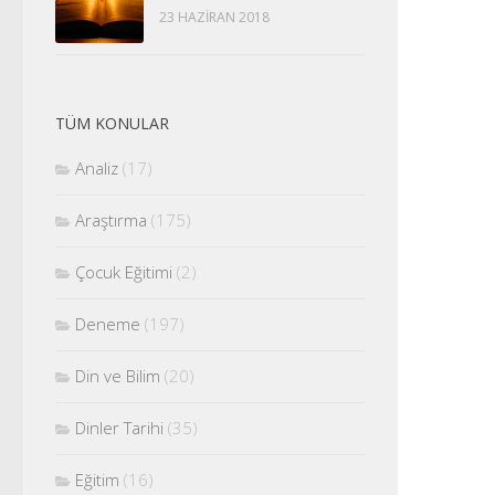
23 HAZIRAN 2018
TÜM KONULAR
Analiz
(17)
Araştırma
(175)
Çocuk Eğitimi
(2)
Deneme
(197)
Din ve Bilim
(20)
Dinler Tarihi
(35)
Eğitim
(16)