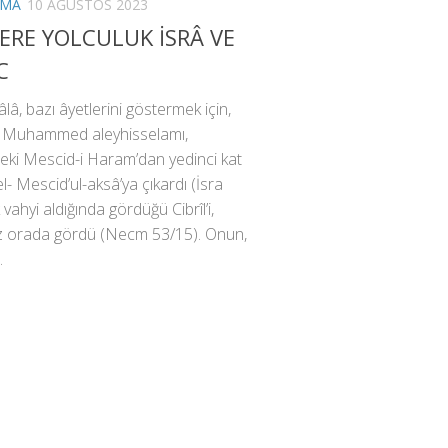
RMA
10 AĞUSTOS 2023
ERE YOLCULUK İSRÂ VE
C
âlâ, bazı âyetlerini göstermek için,
e Muhammed aleyhisselamı,
eki Mescid-i Haram’dan yedinci kat
el- Mescid’ul-aksâ’ya çıkardı (İsra
k vahyi aldığında gördüğü Cibrîl’i,
kez orada gördü (Necm 53/15). Onun,
.