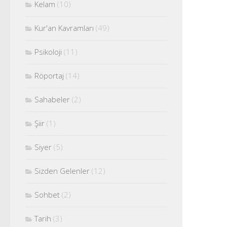
Kelam
(10)
Kur'an Kavramları
(49)
Psikoloji
(11)
Röportaj
(14)
Sahabeler
(2)
Şiir
(1)
Siyer
(5)
Sizden Gelenler
(12)
Sohbet
(2)
Tarih
(3)