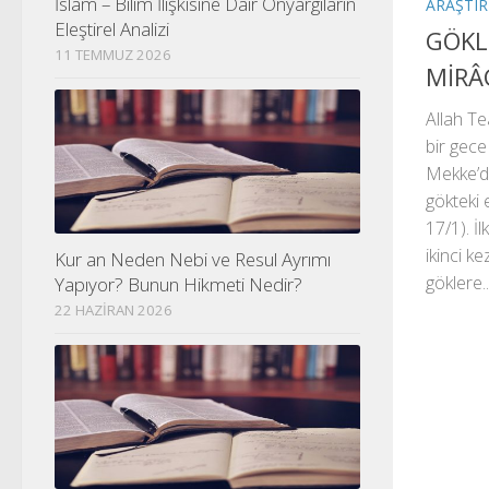
İslam – Bilim İlişkisine Dair Önyargıların
ARAŞTI
Eleştirel Analizi
GÖKL
11 TEMMUZ 2026
MİRÂ
Allah Te
bir gec
Mekke’d
gökteki 
17/1). İl
ikinci 
Kur an Neden Nebi ve Resul Ayrımı
göklere..
Yapıyor? Bunun Hikmeti Nedir?
22 HAZIRAN 2026