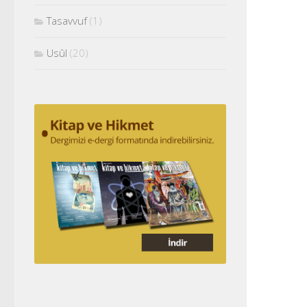
Tasavvuf
(1)
Usûl
(20)