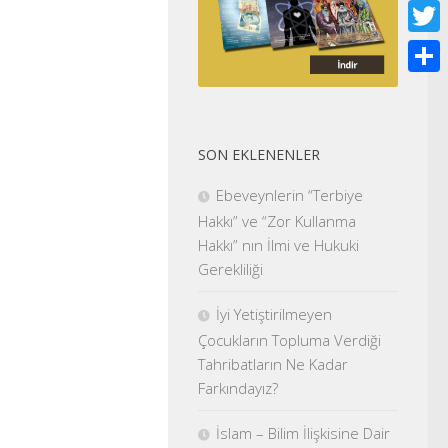
Face
Twitt
Shar
SON EKLENENLER
Ebeveynlerin “Terbiye
Hakkı” ve “Zor Kullanma
Hakkı” nın İlmi ve Hukuki
Gerekliliği
İyi Yetiştirilmeyen
Çocukların Topluma Verdiği
Tahribatların Ne Kadar
Farkındayız?
İslam – Bilim İlişkisine Dair