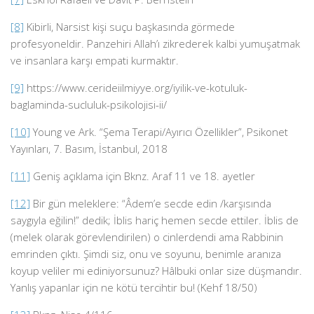
[8]
Kibirli, Narsist kişi suçu başkasında görmede
profesyoneldir. Panzehiri Allah’ı zikrederek kalbi yumuşatmak
ve insanlara karşı empati kurmaktır.
[9]
https://www.cerideiilmiyye.org/iyilik-ve-kotuluk-
baglaminda-sucluluk-psikolojisi-ii/
[10]
Young ve Ark. “Şema Terapi/Ayırıcı Özellikler”, Psikonet
Yayınları, 7. Basım, İstanbul, 2018
[11]
Geniş açıklama için Bknz. Araf 11 ve 18. ayetler
[12]
Bir gün meleklere: “Âdem’e secde edin /karşısında
saygıyla eğilin!” dedik; İblis hariç hemen secde ettiler. İblis de
(melek olarak görevlendirilen) o cinlerdendi ama Rabbinin
emrinden çıktı. Şimdi siz, onu ve soyunu, benimle aranıza
koyup veliler mi ediniyorsunuz? Hâlbuki onlar size düşmandır.
Yanlış yapanlar için ne kötü tercihtir bu! (Kehf 18/50)