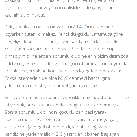
başkasının sınırlarını ihlal ettiğimizde hem kişiler arası
ilişkilerde hem ebeveyn-çocuk ilişkilerinde çatışmalar
kaçınılmaz olmaktadır.
Peki, çocuklara nasıl sınır konulur?
[14]
Öncelikle sınır
koyarken tutarlı olmalıyız. Kendi duygu durumumuza göre
neşeliysek sınır ihlallerine, kızgınsak katı sınırlar çizerek
çocuklarımıza yardımcı olamayız. Sınırlar bize kim olup
olmadığımızı, nelerden sorumlu olup nelerin bizim dışımızda
kaldığını gösteren çitler gibidir. Çocuklarımıza sınır koymada
zorluk çekiyorsak bu konuda bir pedagogdan destek alabiliriz.
Yoksa istemeden de olsa büyüklenmeci hastalığına
yakalanmış narsist çocuklar yetiştirmiş oluruz.
Konuyu toparlayacak olursak çocuklarımızı hayata hazırlamak
istiyorsak, öncelik olarak onlara sağlıklı sınırlar çizmeliyiz.
Sonra sorumluluk bilincini çocukluktan başlayarak
kazandırmalıyız. Örneğin Annesine yardım etmeye çalışan
küçük çocuğa engel olunmamalı, yapabileceği kadarı
kendisine yüklenmelidir. 2-3 yaşından itibaren başlayan