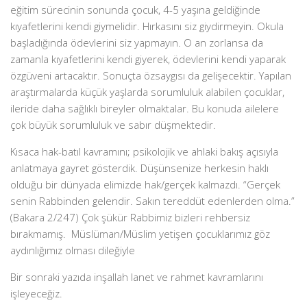
eğitim sürecinin sonunda çocuk, 4-5 yaşına geldiğinde
kıyafetlerini kendi giymelidir. Hırkasını siz giydirmeyin. Okula
başladığında ödevlerini siz yapmayın. O an zorlansa da
zamanla kıyafetlerini kendi giyerek, ödevlerini kendi yaparak
özgüveni artacaktır. Sonuçta özsaygısı da gelişecektir. Yapılan
araştırmalarda küçük yaşlarda sorumluluk alabilen çocuklar,
ileride daha sağlıklı bireyler olmaktalar. Bu konuda ailelere
çok büyük sorumluluk ve sabır düşmektedir.
Kısaca hak-batıl kavramını; psikolojik ve ahlaki bakış açısıyla
anlatmaya gayret gösterdik. Düşünsenize herkesin haklı
olduğu bir dünyada elimizde hak/gerçek kalmazdı. “Gerçek
senin Rabbinden gelendir. Sakın tereddüt edenlerden olma.”
(Bakara 2/247) Çok şükür Rabbimiz bizleri rehbersiz
bırakmamış. Müslüman/Müslim yetişen çocuklarımız göz
aydınlığımız olması dileğiyle
Bir sonraki yazıda inşallah lanet ve rahmet kavramlarını
işleyeceğiz.