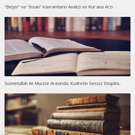
“Beşer” ve “İnsan” Kavramların Analizi ve Kur’ana Arzı
Sünnetullah ile Mucize Arasında: Kudretin Sessiz Disiplini..