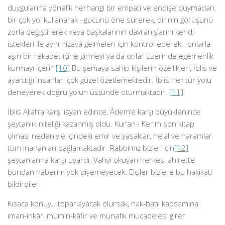
duygularına yönelik herhangi bir empati ve endişe duymadan,
bir çok yol kullanarak –gücünü öne sürerek, birinin görüşünü
zorla değiştirerek veya başkalarının davranışlarını kendi
istekleri ile aynı hizaya gelmeleri için kontrol ederek –onlarla
aşırı bir rekabet içine girmeyi ya da onlar üzerinde egemenlik
kurmayı içerir”
[10]
Bu şemaya sahip kişilerin özellikleri, İblis ve
ayarttığı insanları çok güzel özetlemektedir. İblis her tür yolu
deneyerek doğru yolun üstünde oturmaktadır.
[11]
İblis Allah’a karşı isyan edince, Âdem’e karşı büyüklenince
şeytanlık niteliği kazanmış oldu. Kur’an-ı Kerim son kitap
olması nedeniyle içindeki emir ve yasaklar, helal ve haramlar
tüm inananları bağlamaktadır. Rabbimiz bizleri cin
[12]
şeytanlarına karşı uyardı. Vahyi okuyan herkes, ahirette
bundan haberim yok diyemeyecek. Elçiler bizlere bu hakikati
bildirdiler.
Kısaca konuyu toparlayacak olursak, hak-batıl kapsamına
iman-inkâr, mümin-kâfir ve münafık mücadelesi girer