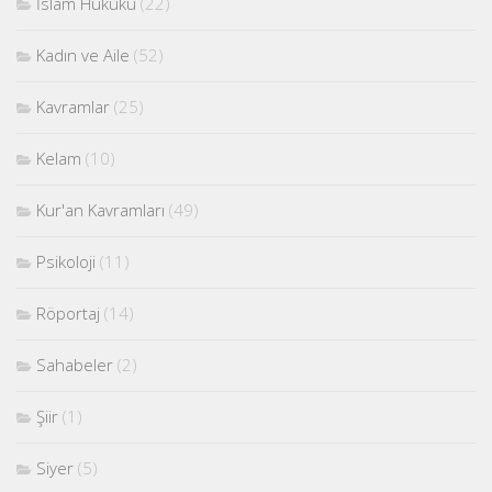
İslam Hukuku
(22)
Kadın ve Aile
(52)
Kavramlar
(25)
Kelam
(10)
Kur'an Kavramları
(49)
Psikoloji
(11)
Röportaj
(14)
Sahabeler
(2)
Şiir
(1)
Siyer
(5)