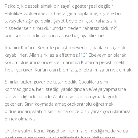
Psikolojik destek almak bir zayıflık göstergesi değildir.
Haklılık/Büyüklenmecilik hastalığına saplanmış kişilere bu
tavsiyeler ağır gelebilir. Şayet böyle bir içsel rahatsızlık
hissederseniz “bu durumdan neden rahatsız oldum?”
sorusunu kendinize sorarak işe başlayabilirsiniz.
İmanını Kur’an-ı Kerim’le pekiştirmeyenler, batıla çok çabuk
kayabilirler. Allah şirki asla affetmez.
[13]
Ebeveynler olarak
sorumluluğumuz öncelikle imanımızı Kur’an’la pekiştirmektir.
Tıpkı “yürüyen Kur’an olan Elçimiz” gibi etrafımıza örnek olmak.
Sınırlar bizleri güvende tutar dedik. Çocuklara sınır
konmadığında, her istediği yapıldığında ve/veya yapmasına
izin verildiğinde, ileride Allah’ın sınırlarına uymada güçlük
çekerler. Sınır koymada amaç otokontrolü öğretmek
olduğundan, Allah’ın sınırlarına önce biz uyarak çocuklarımıza
örnek olmalıyız.
Unutmayalım! Kendi kişisel sınırlarımızı bilmediğimizde ya da