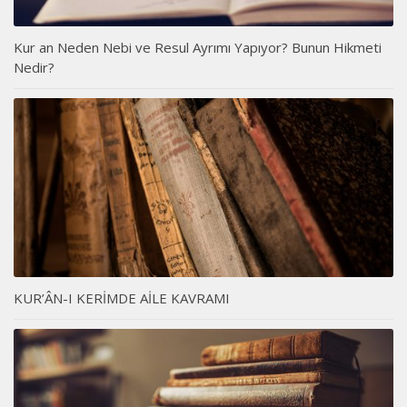
Kur an Neden Nebi ve Resul Ayrımı Yapıyor? Bunun Hikmeti
Nedir?
KUR’ÂN-I KERİMDE AİLE KAVRAMI