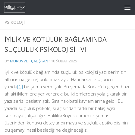
Skip to content
PSIKOLOJI
İYİLİK VE KÖTÜLÜK BAĞLAMINDA
SUÇLULUK PSİKOLOJİSİ –VI-
BY
MÜRÜVVET ÇALIŞKAN
·
10 ŞUBAT 2025
İyilik ve kötülük bağlamında suçluluk psikolojisi yazı serimizin
altıncısına gelmiş bulunmaktayız. Hatırlarsanız üçüncü
yazıda
[1]
bir şema vermiştik. Bu şemada Kur’an’da geçen bazı
ahlaki ikilemlere yer vererek; bu ikilemlerden yola çıkarak bir
yazı serisi başlatmıştık. Sıra hak-batıl kavramlarına geldi. Bu
yazıda suçluluk psikolojisi açısından farklı bir bakış açısı
sunmaya çalışacağız. Haklılık/Büyüklenmecilik şeması
üzerinden konuyu detaylandırmaya ve suçluluk psikolojisinin
bu şemayı nasıl beslediğine değineceğiz.