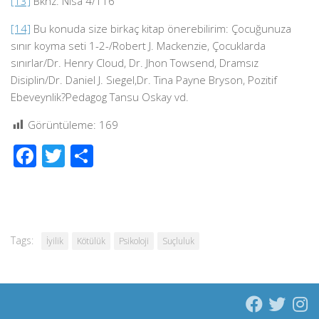
[13]
Bknz. Nisa 4/116
[14]
Bu konuda size birkaç kitap önerebilirim: Çocuğunuza
sınır koyma seti 1-2-/Robert J. Mackenzie, Çocuklarda
sınırlar/Dr. Henry Cloud, Dr. Jhon Towsend, Dramsız
Disiplin/Dr. Daniel J. Sıegel,Dr. Tina Payne Bryson, Pozitif
Ebeveynlik?Pedagog Tansu Oskay vd.
Görüntüleme:
169
Facebook
Twitter
Share
Tags:
İyilik
Kötülük
Psikoloji
Suçluluk