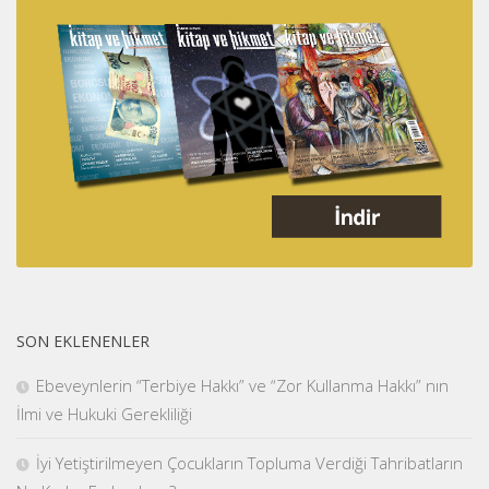
SON EKLENENLER
Ebeveynlerin “Terbiye Hakkı” ve “Zor Kullanma Hakkı” nın
İlmi ve Hukuki Gerekliliği
İyi Yetiştirilmeyen Çocukların Topluma Verdiği Tahribatların