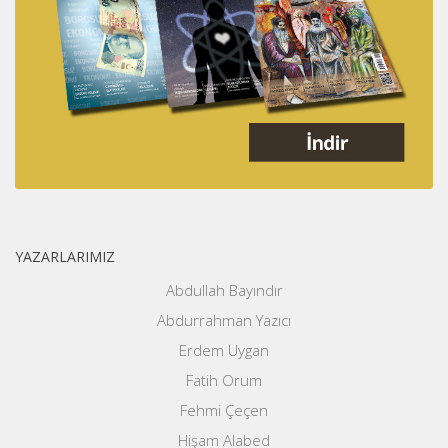
YAZARLARIMIZ
Abdullah Bayındır
Abdurrahman Yazıcı
Erdem Uygan
Fatih Orum
Fehmi Çeçen
Hişam Alabed