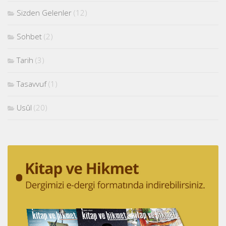
Sizden Gelenler
(12)
Sohbet
(2)
Tarih
(3)
Tasavvuf
(1)
Usûl
(20)