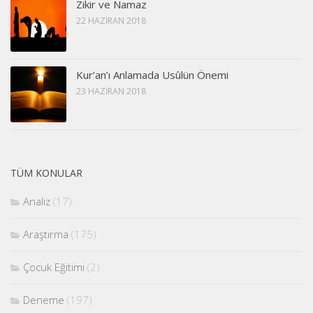
Zikir ve Namaz
22 HAZIRAN 2018
Kur’an’ı Anlamada Usûlün Önemi
23 HAZIRAN 2018
TÜM KONULAR
Analiz
(17)
Araştırma
(175)
Çocuk Eğitimi
(2)
Deneme
(197)