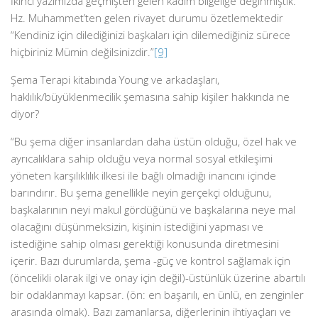
İkinci yazımızda geçmişten gelen kadim bilgeliğe değinmiştik.
Hz. Muhammet’ten gelen rivayet durumu özetlemektedir
“Kendiniz için dilediğinizi başkaları için dilemediğiniz sürece
hiçbiriniz Mümin değilsinizdir.”
[9]
Şema Terapi kitabında Young ve arkadaşları,
haklılık/büyüklenmecilik şemasına sahip kişiler hakkında ne
diyor?
“Bu şema diğer insanlardan daha üstün olduğu, özel hak ve
ayrıcalıklara sahip olduğu veya normal sosyal etkileşimi
yöneten karşılıklılık ilkesi ile bağlı olmadığı inancını içinde
barındırır. Bu şema genellikle neyin gerçekçi olduğunu,
başkalarının neyi makul gördüğünü ve başkalarına neye mal
olacağını düşünmeksizin, kişinin istediğini yapması ve
istediğine sahip olması gerektiği konusunda diretmesini
içerir. Bazı durumlarda, şema -güç ve kontrol sağlamak için
(öncelikli olarak ilgi ve onay için değil)-üstünlük üzerine abartılı
bir odaklanmayı kapsar. (ön: en başarılı, en ünlü, en zenginler
arasında olmak). Bazı zamanlarsa, diğerlerinin ihtiyaçları ve