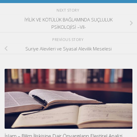
NEXT STORY
İYİLİK VE KÖTÜLÜK BAĞLAMINDA SUÇLULUK
PSİKOLOJİSİ –VII-
PREVIOUS STORY
Suriye Alevileri ve Siyasal Alevilik Meselesi
İslam – Bilim İlişkisine Dair Önyargıların Eleştirel Analizi