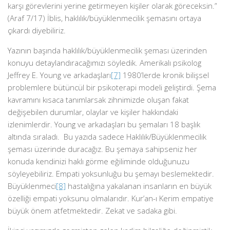
karşı görevlerini yerine getirmeyen kişiler olarak göreceksin.”
(Araf 7/17) İblis, haklılık/büyüklenmecilik şemasını ortaya
çıkardı diyebiliriz.
Yazının başında haklılık/büyüklenmecilik şeması üzerinden
konuyu detaylandıracağımızı söyledik. Amerikalı psikolog
Jeffrey E. Young ve arkadaşları
[7]
1980’lerde kronik bilişsel
problemlere bütüncül bir psikoterapi modeli geliştirdi. Şema
kavramını kısaca tanımlarsak zihnimizde oluşan fakat
değişebilen durumlar, olaylar ve kişiler hakkındaki
izlenimlerdir. Young ve arkadaşları bu şemaları 18 başlık
altında sıraladı. Bu yazıda sadece Haklılık/Büyüklenmecilik
şeması üzerinde duracağız. Bu şemaya sahipseniz her
konuda kendinizi haklı görme eğiliminde olduğunuzu
söyleyebiliriz. Empati yoksunluğu bu şemayı beslemektedir.
Büyüklenmeci
[8]
hastalığına yakalanan insanların en büyük
özelliği empati yoksunu olmalarıdır. Kur’an-ı Kerim empatiye
büyük önem atfetmektedir. Zekat ve sadaka gibi.