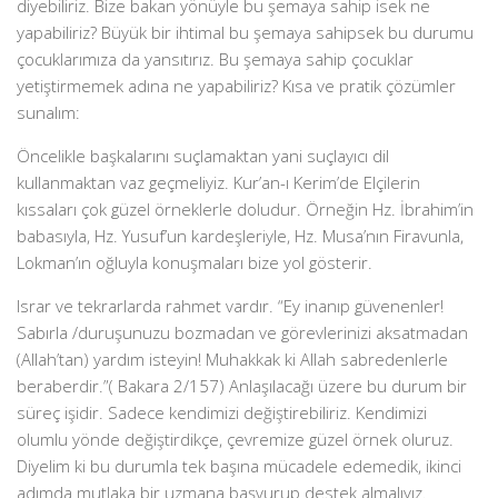
diyebiliriz. Bize bakan yönüyle bu şemaya sahip isek ne
yapabiliriz? Büyük bir ihtimal bu şemaya sahipsek bu durumu
çocuklarımıza da yansıtırız. Bu şemaya sahip çocuklar
yetiştirmemek adına ne yapabiliriz? Kısa ve pratik çözümler
sunalım:
Öncelikle başkalarını suçlamaktan yani suçlayıcı dil
kullanmaktan vaz geçmeliyiz. Kur’an-ı Kerim’de Elçilerin
kıssaları çok güzel örneklerle doludur. Örneğin Hz. İbrahim’in
babasıyla, Hz. Yusuf’un kardeşleriyle, Hz. Musa’nın Firavunla,
Lokman’ın oğluyla konuşmaları bize yol gösterir.
Israr ve tekrarlarda rahmet vardır. “Ey inanıp güvenenler!
Sabırla /duruşunuzu bozmadan ve görevlerinizi aksatmadan
(Allah’tan) yardım isteyin! Muhakkak ki Allah sabredenlerle
beraberdir.”( Bakara 2/157) Anlaşılacağı üzere bu durum bir
süreç işidir. Sadece kendimizi değiştirebiliriz. Kendimizi
olumlu yönde değiştirdikçe, çevremize güzel örnek oluruz.
Diyelim ki bu durumla tek başına mücadele edemedik, ikinci
adımda mutlaka bir uzmana başvurup destek almalıyız.