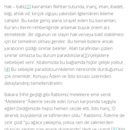
Hak – batıl,
[2]
kavramları fıkıhtan tutunda, inanç, iman, ibadet,
bilgi, ahlak vd. birçok olguyu yakından ilgilendiren ikileme
sahiptir. Bu kadar geniş alana sirayet eden bu kavramları,
Kur’an-ı Kerim rehberliğinde anlamak büyük önem arz
etmektedir. Bir olgunun ve olayın hak ve/veya batıl olabilmesi
için bir temelinin olması gerekir. Bu temeli bizlere ancak
yaratıcının çizdiği sınırlar belirler. Allah tarafından çizilen
sınırlar olmazsa bu durum paradokslara
[3]
/çelişkilere
sebebiyet verir. Kitabımızda bu bağlamda hiçbir çelişki yoktur.
[4]
Bu sebeple paradoksun/ikilemin neresinde durduğumuz
çok önemlidir. Konuyu Âdem ve İblis kıssası üzerinden
detaylandırıp temellendirelim.
Bakara 34’te geçtiği gibi Rabbimiz meleklere emir verdi
“Meleklere “Âdem’e secde edin /onun karşısında saygıyla
eğilin! Dediğimizde hepsi hemen secde etti, İblis hariç. O
direndi, büyüklendi ve kâfirlerden oldu.” Rabbimiz, Âdem’e de
sınır çizdi “şu ağaca yaklaşma, yoksa sen de zalimlerden
olursun, şeytan size apaçık düşmandır” dedi ve uyardı.
[5]
İblis