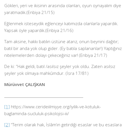
Gökleri, yeri ve ikisinin arasında olanları, oyun oynayalım diye
yaratmadık.(Enbiya 21/15)
Eğlenmek isteseydik eğlenceyi katımızda olanlarla yapardık.
Yapsak öyle yapardık.(Enbiya 21/16)
Tam aksine, hakkı batılın üstüne atarız, onun beynini dağıtır;
batıl bir anda yok olup gider. (Ey batıla saplananlar!) Yaptığınız
nitelemelerden dolayı çekeceğiniz var! (Enbiya 21/17)
De ki: “Hak geldi, batıl /asılsız şeyler yok oldu. Zaten asılsız
şeyler yok olmaya mahkûmdur. (İsra 17/81)
Mürüvvet ÇALIŞKAN
______________________________________________
[1]
https://www.cerideiilmiyye.org/iyilik-ve-kotuluk-
baglaminda-sucluluk-psikolojisi-iii/
[2]
“Terim olarak hak, İslâm’ın getirdiği esaslar ve bu esaslara