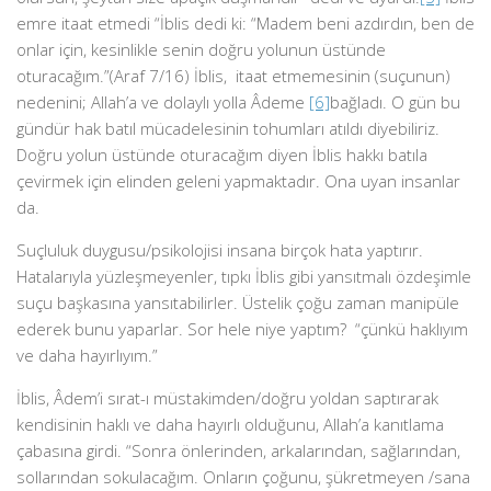
emre itaat etmedi “İblis dedi ki: “Madem beni azdırdın, ben de
onlar için, kesinlikle senin doğru yolunun üstünde
oturacağım.”(Araf 7/16) İblis, itaat etmemesinin (suçunun)
nedenini; Allah’a ve dolaylı yolla Âdeme
[6]
bağladı. O gün bu
gündür hak batıl mücadelesinin tohumları atıldı diyebiliriz.
Doğru yolun üstünde oturacağım diyen İblis hakkı batıla
çevirmek için elinden geleni yapmaktadır. Ona uyan insanlar
da.
Suçluluk duygusu/psikolojisi insana birçok hata yaptırır.
Hatalarıyla yüzleşmeyenler, tıpkı İblis gibi yansıtmalı özdeşimle
suçu başkasına yansıtabilirler. Üstelik çoğu zaman manipüle
ederek bunu yaparlar. Sor hele niye yaptım? “çünkü haklıyım
ve daha hayırlıyım.”
İblis, Âdem’i sırat-ı müstakimden/doğru yoldan saptırarak
kendisinin haklı ve daha hayırlı olduğunu, Allah’a kanıtlama
çabasına girdi. “Sonra önlerinden, arkalarından, sağlarından,
sollarından sokulacağım. Onların çoğunu, şükretmeyen /sana