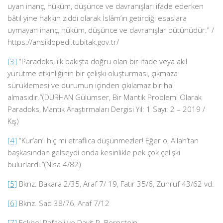
uyan inanç, hüküm, düşünce ve davranışları ifade ederken
bâtıl yine hakkın zıddı olarak İslâm’ın getirdiği esaslara
uymayan inanç, hüküm, düşünce ve davranışlar bütünüdür.” /
https://ansiklopedi.tubitak.gov.tr/
[3]
“Paradoks, ilk bakışta doğru olan bir ifade veya akıl
yürütme etkinliğinin bir çelişki oluşturması, çıkmaza
sürüklemesi ve durumun içinden çıkılamaz bir hal
almasıdır.”(DURHAN Gülümser, Bir Mantık Problemi Olarak
Paradoks, Mantık Araştırmaları Dergisi Yıl: 1 Sayı: 2 – 2019 /
Kış)
[4]
“Kur’an’ı hiç mi etraflıca düşünmezler! Eğer o, Allah’tan
başkasından gelseydi onda kesinlikle pek çok çelişki
bulurlardı.”(Nisa 4/82)
[5]
Bknz: Bakara 2/35, Araf 7/ 19, Fatır 35/6, Zuhruf 43/62 vd.
[6]
Bknz. Sad 38/76, Araf 7/12
[7]
Eskhol Rafaeli ve Davit P. Bernstein