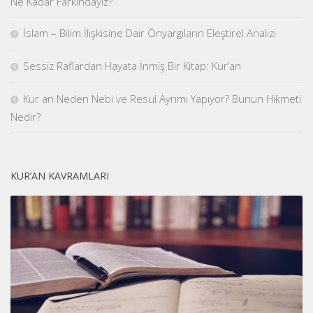
Ne Kadar Farkındayız?
İslam – Bilim İlişkisine Dair Önyargıların Eleştirel Analizi
Sessiz Raflardan Hayata İnmiş Bir Kitap: Kur’an
Kur an Neden Nebi ve Resul Ayrımı Yapıyor? Bunun Hikmeti
Nedir?
KUR’AN KAVRAMLARI