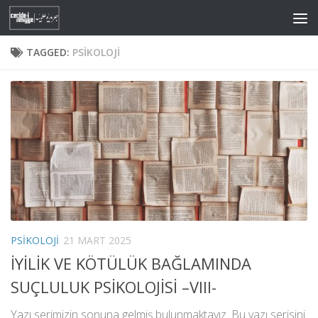
Skip to content
TAGGED:
PSIKOLOJI
PSIKOLOJI
21 MART 2025
İYİLİK VE KÖTÜLÜK BAĞLAMINDA
SUÇLULUK PSİKOLOJİSİ –VIII-
Yazı serimizin sonuna gelmiş bulunmaktayız. Bu yazı serisini