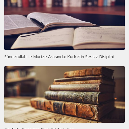
Sünnetullah ile Mucize Arasında: Kudretin Sessiz Disiplini..