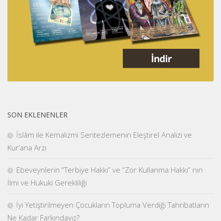
SON EKLENENLER
İslâm ile Kemalizmi Sentezlemenin Eleştirel Analizi ve
Kur’ana Arzı
Ebeveynlerin “Terbiye Hakkı” ve “Zor Kullanma Hakkı” nın
İlmi ve Hukuki Gerekliliği
İyi Yetiştirilmeyen Çocukların Topluma Verdiği Tahribatların
Ne Kadar Farkındayız?