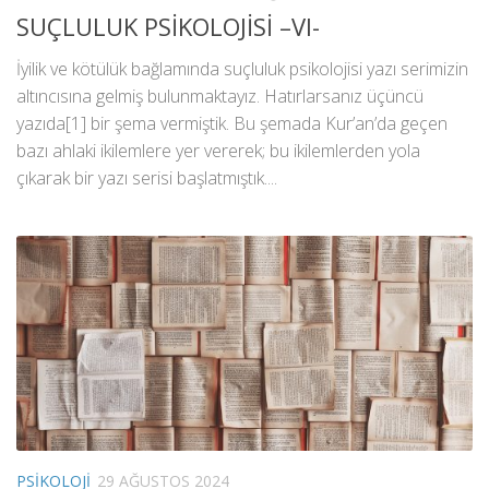
SUÇLULUK PSİKOLOJİSİ –VI-
İyilik ve kötülük bağlamında suçluluk psikolojisi yazı serimizin
altıncısına gelmiş bulunmaktayız. Hatırlarsanız üçüncü
yazıda[1] bir şema vermiştik. Bu şemada Kur’an’da geçen
bazı ahlaki ikilemlere yer vererek; bu ikilemlerden yola
çıkarak bir yazı serisi başlatmıştık....
PSIKOLOJI
29 AĞUSTOS 2024