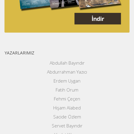
YAZARLARIMIZ
Abdullah Bayındır
Abdurrahman Yazıcı
Erdem Uygan
Fatih Orum
Fehmi Çeçen
Hişam Alabed
Sacide Özlem
Servet Bayındır