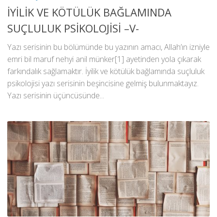
İYİLİK VE KÖTÜLÜK BAĞLAMINDA
SUÇLULUK PSİKOLOJİSİ –V-
Yazı serisinin bu bölümünde bu yazının amacı, Allah’ın izniyle
emri bil maruf nehyi anil münker[1] ayetinden yola çıkarak
farkındalık sağlamaktır. İyilik ve kötülük bağlamında suçluluk
psikolojisi yazı serisinin beşincisine gelmiş bulunmaktayız.
Yazı serisinin üçüncüsünde...