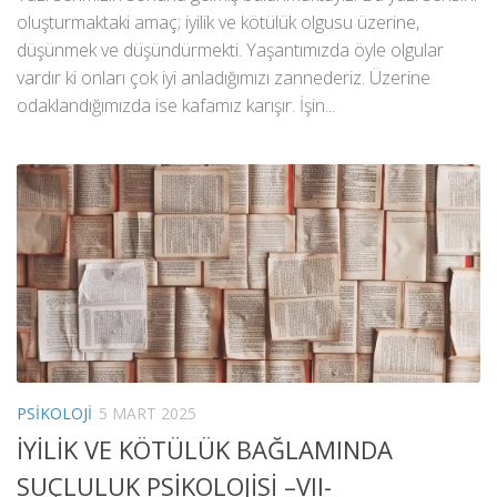
oluşturmaktaki amaç; iyilik ve kötülük olgusu üzerine,
düşünmek ve düşündürmekti. Yaşantımızda öyle olgular
vardır ki onları çok iyi anladığımızı zannederiz. Üzerine
odaklandığımızda ise kafamız karışır. İşin...
PSIKOLOJI
5 MART 2025
İYİLİK VE KÖTÜLÜK BAĞLAMINDA
SUÇLULUK PSİKOLOJİSİ –VII-