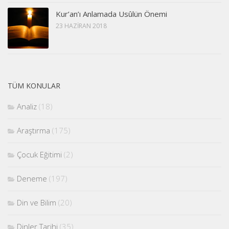
Kur’an’ı Anlamada Usûlün Önemi
23 HAZIRAN 2018
TÜM KONULAR
Analiz
(18)
Araştırma
(175)
Çocuk Eğitimi
(2)
Deneme
(197)
Din ve Bilim
(20)
Dinler Tarihi
(35)