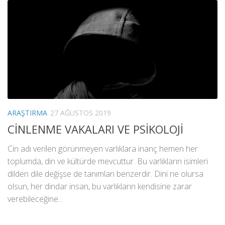
ARAŞTIRMA
27 AĞUSTOS 2019
CİNLENME VAKALARI VE PSİKOLOJİ
Cin adı verilen görünmeyen varlıklara inanç hemen her
toplumda, din ve kültürde mevcuttur. Bu varlıkların isimleri
dilden dile değişse de tanımları benzerdir. Dini ne olursa
olsun, her dindar insan, bu varlıkların kendisine zarar
verebileceğine...