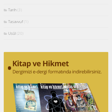
Tarih
(3)
Tasavvuf
(1)
Usûl
(20)