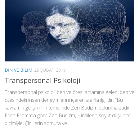
DIN VE BILIM
25 ŞUBAT 2019
Transpersonal Psikoloji
Transpersonal psikoloji ben ve ötesi anlamına gelen, ben ve
ötesindeki insan deneyimlerini içeren alanla ilgilidir. “Bu
kavramın gelişiminin temelinde Zen Budizm bulunmaktadır.
Erich Fromm’a göre Zen Budizm, Hintlilerin soyut düşünce
biçimiyle, Çinlilerin somuta ve...