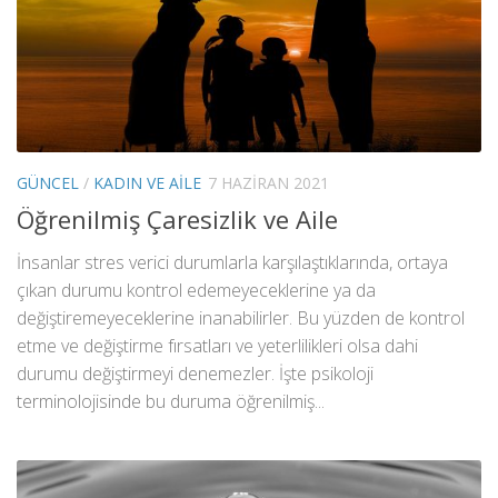
GÜNCEL
/
KADIN VE AILE
7 HAZIRAN 2021
Öğrenilmiş Çaresizlik ve Aile
İnsanlar stres verici durumlarla karşılaştıklarında, ortaya
çıkan durumu kontrol edemeyeceklerine ya da
değiştiremeyeceklerine inanabilirler. Bu yüzden de kontrol
etme ve değiştirme fırsatları ve yeterlilikleri olsa dahi
durumu değiştirmeyi denemezler. İşte psikoloji
terminolojisinde bu duruma öğrenilmiş...