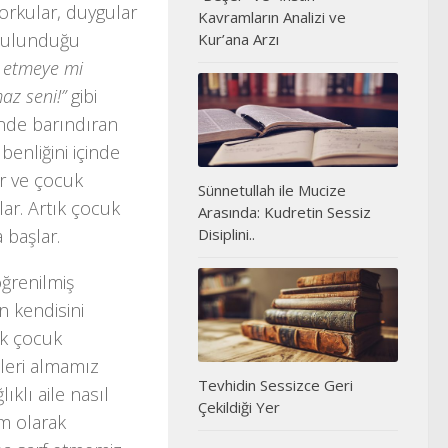
 korkular, duygular
Kavramların Analizi ve
e bulunduğu
Kur’ana Arzı
il etmeye mi
az seni!”
gibi
inde barındıran
benliğini içinde
ır ve çocuk
Sünnetullah ile Mucize
ar. Artık çocuk
Arasında: Kudretin Sessiz
 başlar.
Disiplini..
öğrenilmiş
in kendisini
ak çocuk
leri almamız
Tevhidin Sessizce Geri
ıklı aile nasıl
Çekildiği Yer
um olarak