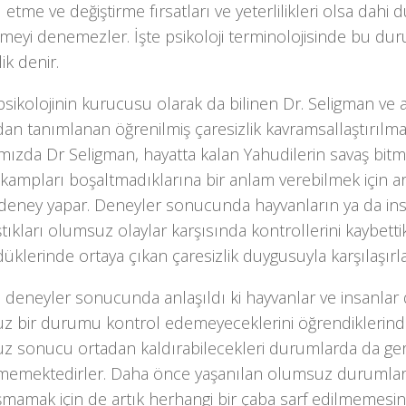
 etme ve değiştirme fırsatları ve yeterlilikleri olsa dahi
rmeyi denemezler. İşte psikoloji terminolojisinde bu du
ik denir.
 psikolojinin kurucusu olarak da bilinen Dr. Seligman ve 
dan tanımlanan öğrenilmiş çaresizlik kavramsallaştırılm
ımızda Dr Seligman, hayatta kalan Yahudilerin savaş bi
ampları boşaltmadıklarına bir anlam verebilmek için ar
 deney yapar. Deneyler sonucunda hayvanların ya da ins
ştıkları olumsuz olaylar karşısında kontrollerini kaybettik
klerinde ortaya çıkan çaresizlik duygusuyla karşılaşırla
 deneyler sonucunda anlaşıldı ki hayvanlar ve insanlar 
z bir durumu kontrol edemeyeceklerini öğrendiklerinde,
z sonucu ortadan kaldırabilecekleri durumlarda da ge
memektedirler. Daha önce yaşanılan olumsuz durumlar
şmamak için de artık herhangi bir çaba sarf edilmemesi