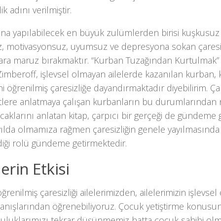
ik adını verilmiştir.
ana yapılabilecek en büyük zulümlerden birisi kuşkusuz 
, motivasyonsuz, uyumsuz ve depresyona sokan çaresizl
ara maruz bırakmaktır. “Kurban Tuzağından Kurtulmak” k
imberoff, işlevsel olmayan ailelerde kazanılan kurban, 
i öğrenilmiş çaresizliğe dayandırmaktadır diyebilirim. Çare
stlere anlatmaya çalışan kurbanların bu durumlarından 
caklarını anlatan kitap, çarpıcı bir gerçeği de gündeme 
ılda olmamıza rağmen çaresizliğin genele yayılmasında 
diği rolü gündeme getirmektedir.
lerin Etkisi
öğrenilmiş çaresizliği ailelerimizden, ailelerimizin işlevs
ranışlarından öğrenebiliyoruz. Çocuk yetiştirme konusu
uluklarımızı tekrar düşünmemiz hatta çocuk sahibi ol