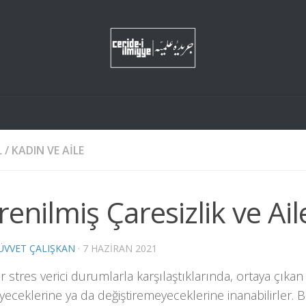
L
/
KADIN VE AILE
enilmiş Çaresizlik ve Ail
VVET ÇALIŞKAN
·
7 HAZIRAN 2021
r stres verici durumlarla karşılaştıklarında, ortaya çık
eceklerine ya da değiştiremeyeceklerine inanabilirler.