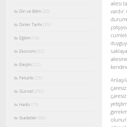
ailesi 
vardır.
Din ve Bilim
(20)
durumu
Dinler Tarihi
(35)
çalışıy
cümlel
Eğitim
(16)
duyguyl
saklaya
Ekonomi
(62)
ailesin
Eleştiri
(12)
kendind
Felsefe
(25)
Anlaşıl
çaresiz
Güncel
(292)
çaresiz
yetişt
Hadis
(15)
gerekme
İbadetler
(66)
olunur?