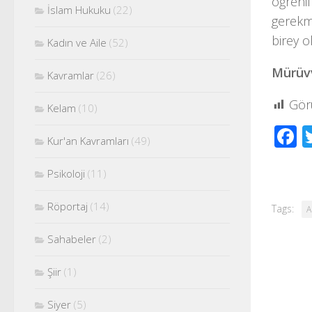
öğrenil
İslam Hukuku
(22)
gerekme
birey o
Kadın ve Aile
(52)
Mürüvv
Kavramlar
(26)
Gör
Kelam
(10)
F
Kur'an Kavramları
(49)
Psikoloji
(11)
Röportaj
(14)
Tags:
A
Sahabeler
(2)
Şiir
(1)
Siyer
(5)