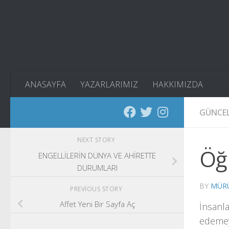
Skip to content
ANASAYFA
YAZARLARIMIZ
HAKKIMIZDA
GÜNCE
NEXT STORY
Öğr
ENGELLİLERİN DÜNYA VE AHİRETTE
DURUMLARI
BY
MÜRÜ
PREVIOUS STORY
Affet Yeni Bir Sayfa Aç
İnsanla
edemey