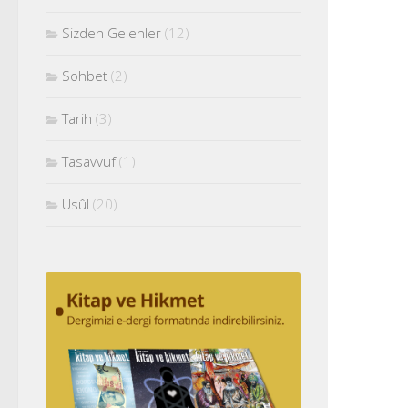
Sizden Gelenler
(12)
Sohbet
(2)
Tarih
(3)
Tasavvuf
(1)
Usûl
(20)