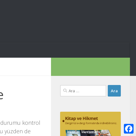
Arama:
e
an durumu kontrol
 Bu yüzden de