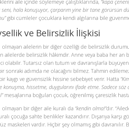
iklerini aile içinde söylemeye çalıştıklarında,
“kapa çeneni,
z seni, hala konuşuyor, çarparım yine bir tane görürsün 
nu”
gibi cümleler çocuklara kendi algılarına bile güvenm
sellik ve Belirsizlik İlişkisi
l olmayan ailelerin bir diğer özelliği de belirsizlik durumu
 ailelerde belirsizlik hâkimdir. Anne veya baba her an ba
rici olabilir. Tutarsız olan tutum ve davranışlarla büyüyen
bir sonraki adımda ne olacağını bilmez. Tahmin edilemezl
ir kaygı ve güvensizlik hissine sebebiyet verir. Hatta
“Ki
e konuşma, hissetme, duygularını ifade etme. Sadece söz 
l”
mesajlarına boğulan çocuk, öğrenilmiş çaresizlik hastal
l olmayan bir diğer aile kuralı da
“kendin olma!”
dır. “Aile
kuralı çocuğa sahte benlikler kazandırır. Dışarıya karşı g
üz maskeleri vardır. Hiçbir şey olmamış gibi davranılır.