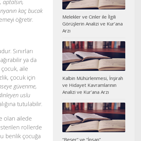
 aptalsın,
dünyanın kaç bucak
Melekler ve Cinler ile İlgili
emeyi öğretir.
Görüşlerin Analizi ve Kur’ana
Arzı
dur. Sınırları
ğırabilir ya da
 çocuk, aile
ik, çocuk için
Kalbin Mühürlenmesi, İnşirah
ve Hidayet Kavramlarının
mseye güvenme,
Analizi ve Kur’ana Arzı
dinleyen uslu
ığına tutulabilir.
de olan ailede
österilen rollerde
 Bu benlik çocuğa
“Beşer” ve “İnsan”