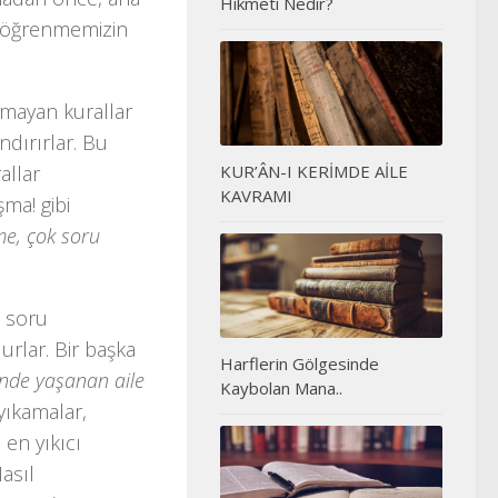
Hikmeti Nedir?
i öğrenmemizin
lamayan kurallar
ndırırlar. Bu
allar
KUR’ÂN-I KERİMDE AİLE
KAVRAMI
ma! gibi
e, çok soru
e soru
urlar. Bir başka
Harflerin Gölgesinde
inde yaşanan aile
Kaybolan Mana..
yıkamalar,
en yıkıcı
asıl