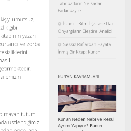
Tahribatların Ne Kadar
Farkındayız?
kişiyi umutsuz,
İslam – Bilim İlişkisine Dair
ik gibi
Önyargıların Eleştirel Analizi
itabının yazarı
kurtarıcı ve zorba
Sessiz Raflardan Hayata
sizliklerini
İnmiş Bir Kitap: Kur’an
nasıl
getirmektedir.
ailemizin
KUR’AN KAVRAMLARI
el olmayan tutum
Kur an Neden Nebi ve Resul
nda üstlendiğimiz
Ayrımı Yapıyor? Bunun
madan önce, ana