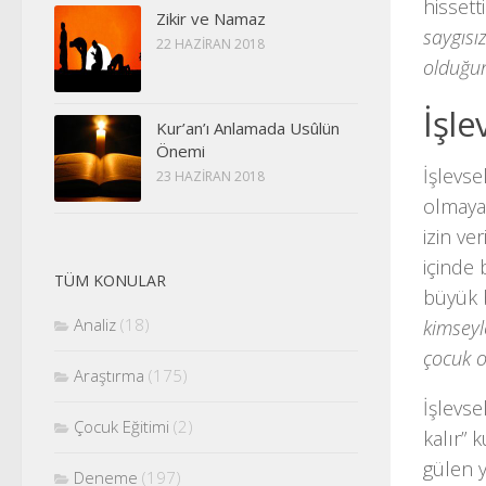
hissett
Zikir ve Namaz
saygısı
22 HAZIRAN 2018
olduğu
İşlev
Kur’an’ı Anlamada Usûlün
Önemi
İşlevse
23 HAZIRAN 2018
olmayan
izin ve
içinde 
TÜM KONULAR
büyük b
Analiz
(18)
kimseyl
çocuk o
Araştırma
(175)
İşlevse
Çocuk Eğitimi
(2)
kalır” 
gülen y
Deneme
(197)