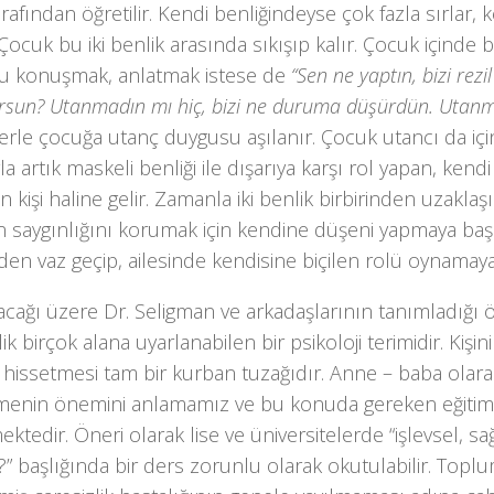
tarafından öğretilir. Kendi benliğindeyse çok fazla sırlar,
 Çocuk bu iki benlik arasında sıkışıp kalır. Çocuk içind
 konuşmak, anlatmak istese de
“Sen ne yaptın, bizi rez
orsun? Utanmadın mı hiç, bizi ne duruma düşürdün. Utanm
erle çocuğa utanç duygusu aşılanır. Çocuk utancı da iç
a artık maskeli benliği ile dışarıya karşı rol yapan, kendi 
n kişi haline gelir. Zamanla iki benlik birbirinden uzaklaş
in saygınlığını korumak için kendine düşeni yapmaya başl
en vaz geçip, ailesinde kendisine biçilen rolü oynamaya
acağı üzere Dr. Seligman ve arkadaşlarının tanımladığı 
lik birçok alana uyarlanabilen bir psikoloji terimidir. Kişin
 hissetmesi tam bir kurban tuzağıdır. Anne – baba olar
irmenin önemini anlamamız ve bu konuda gereken eğitim
ktedir. Öneri olarak lise ve üniversitelerde “işlevsel, sağl
” başlığında bir ders zorunlu olarak okutulabilir. Topl