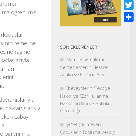
Face
 durumu
ruma öğrenilmiş
Twitt
Shar
arkadaşları
asının temeline
SON EKLENENLER
tmesine rağmen
İslâm ile Kemalizmi
kadaşlarıyla
Sentezlemenin Eleştirel
anların
Analizi ve Kur’ana Arzı
lerini
r.
Ebeveynlerin “Terbiye
Hakkı” ve “Zor Kullanma
davranışlarıyla
Hakkı” nın İlmi ve Hukuki
 davranışlarıyla
Gerekliliği
reken çabayı
İyi Yetiştirilmeyen
la
Çocukların Topluma Verdiği
ne öğrenilmiş