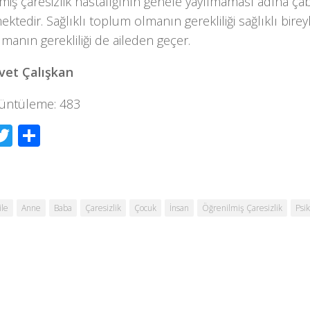
miş çaresizlik hastalığının genele yayılmaması adına ça
ktedir. Sağlıklı toplum olmanın gerekliliği sağlıklı birey
lmanın gerekliliği de aileden geçer.
et Çalışkan
üntüleme:
483
acebook
Twitter
Share
ile
Anne
Baba
Çaresizlik
Çocuk
İnsan
Öğrenilmiş Çaresizlik
Psik