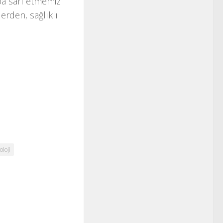
ba sarf etmemiz
lerden, sağlıklı
oloji