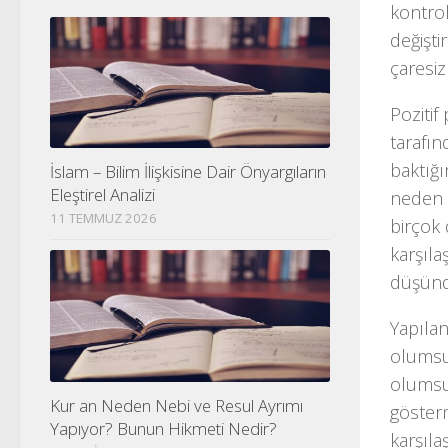
kontrol
değişti
çaresizl
Pozitif
tarafın
baktığ
İslam – Bilim İlişkisine Dair Önyargıların
Eleştirel Analizi
neden k
11 TEMMUZ 2026
birçok
karşıla
düşündü
Yapılan
olumsu
olumsu
Kur an Neden Nebi ve Resul Ayrımı
göster
Yapıyor? Bunun Hikmeti Nedir?
karşıla