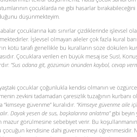
tumlarının çocuklarda ne gibi hasarlar bırakabileceğin
lduğunu düşünmekteyim.
balar çocuklarına katı sınırlar çizdiklerinde işlevsel o
mektedirler. İşlevsel olmayan aileler çok fazla kural barı
rın kötü tarafı genellikle bu kuralların söze dökülen kur
ıdır. Çocuklara verilen en büyük mesaj ise Sus!, Konuş
rdır:
“Sus odana git, gözümün önünden kaybol, cevap verm
yaştaki çocuklar çoğunlukla kendisi olmanın ve özgürc
menin zevkini tadamadan çaresizlik tuzağının kurbanı ol
da “kimseye güvenme” kuralıdır.
“Kimseye güvenme aile iç
kalır. Dayak yesen de sus, başkalarına anlatma”
gibi beyin 
n mazur görülmesine sebebiyet verir. Bu koşullanmanın 
 çocuğun kendisine dahi güvenmemeyi öğrenmesidir. N