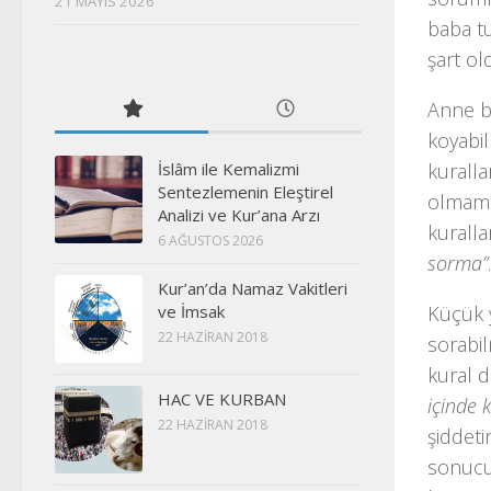
21 MAYIS 2026
baba tu
şart o
Anne ba
koyabil
kuralla
İslâm ile Kemalizmi
Sentezlemenin Eleştirel
olmamas
Analizi ve Kur’ana Arzı
kuralla
6 AĞUSTOS 2026
sorma”
.
Kur’an’da Namaz Vakitleri
Küçük 
ve İmsak
22 HAZIRAN 2018
sorabil
kural 
HAC VE KURBAN
içinde 
22 HAZIRAN 2018
şiddeti
sonucu