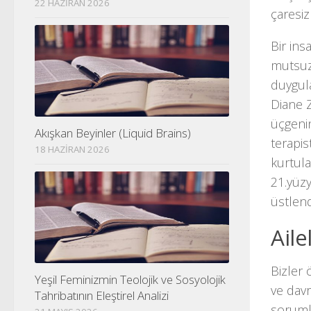
22 HAZIRAN 2026
çaresizl
Bir ins
mutsuz
duygul
Diane Z
üçgenin
Akışkan Beyinler (Liquid Brains)
terapi
18 HAZIRAN 2026
kurtula
21.yüzy
üstlen
Aile
Bizler 
Yeşil Feminizmin Teolojik ve Sosyolojik
ve dav
Tahribatının Eleştirel Analizi
soruml