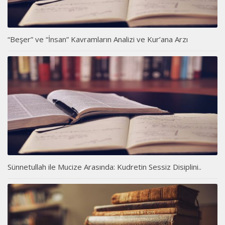
“Beşer” ve “İnsan” Kavramların Analizi ve Kur’ana Arzı
Sünnetullah ile Mucize Arasında: Kudretin Sessiz Disiplini..