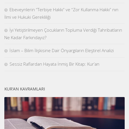
Ebeveynlerin “Terbiye Hakkı” ve “Zor Kullanma Hakkı” nın
İlmi ve Hukuki Gerekliliği
İyi Yetiştirilmeyen Çocukların Topluma Verdiği Tahribatların
Ne Kadar Farkındayız?
İslam – Bilim İlişkisine Dair Önyargıların Eleştirel Analizi
Sessiz Raflardan Hayata İnmiş Bir Kitap: Kur’an
KUR’AN KAVRAMLARI