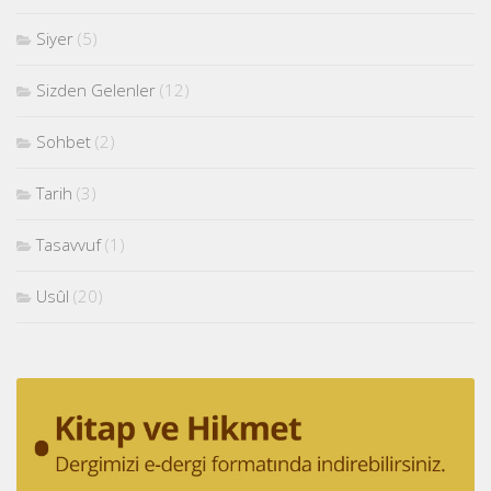
Siyer
(5)
Sizden Gelenler
(12)
Sohbet
(2)
Tarih
(3)
Tasavvuf
(1)
Usûl
(20)