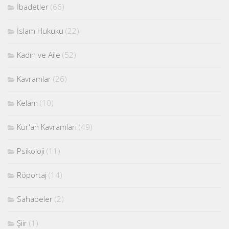
İbadetler
(66)
İslam Hukuku
(22)
Kadın ve Aile
(52)
Kavramlar
(26)
Kelam
(10)
Kur'an Kavramları
(49)
Psikoloji
(11)
Röportaj
(14)
Sahabeler
(2)
Şiir
(1)