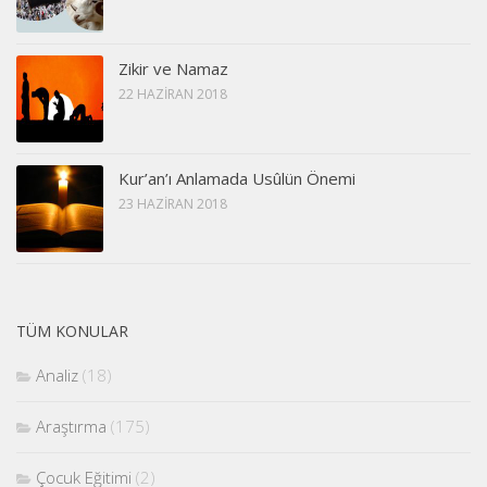
Zikir ve Namaz
22 HAZIRAN 2018
Kur’an’ı Anlamada Usûlün Önemi
23 HAZIRAN 2018
TÜM KONULAR
Analiz
(18)
Araştırma
(175)
Çocuk Eğitimi
(2)