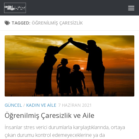
Skip to content
TAGGED:
ÖĞRENILMIŞ ÇARESIZLIK
GÜNCEL
/
KADIN VE AILE
7 HAZIRAN 2021
Öğrenilmiş Çaresizlik ve Aile
İnsanlar stres verici durumlarla karşılaştıklarında, ortaya
çıkan durumu kontrol edemeyeceklerine ya da