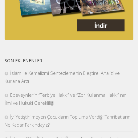
SON EKLENENLER
İslâm ile Kemalizmi Sentezlemenin Eleştirel Analizi ve
Kur’ana Arzı
Ebeveynlerin “Terbiye Hakkı” ve “Zor Kullanma Hakkı” nın
İlmi ve Hukuki Gerekliliği
İyi Yetiştirilmeyen Çocukların Topluma Verdiği Tahribatların
Ne Kadar Farkındayız?