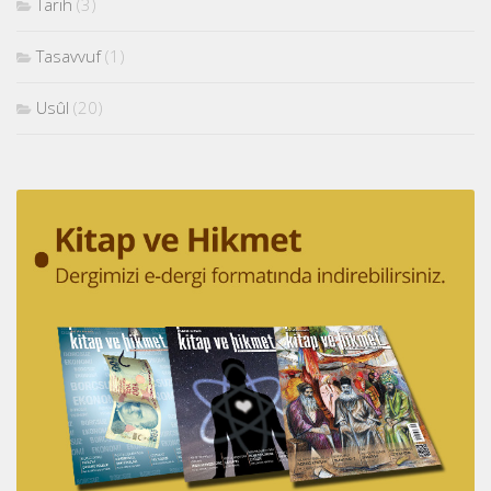
Tarih
(3)
Tasavvuf
(1)
Usûl
(20)