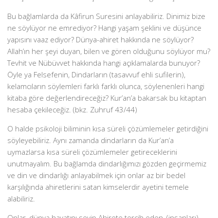
Bu bağlamlarda da Kâfirun Suresini anlayabiliriz. Dinimiz bize
ne söylüyor ne emrediyor? Hangi yaşam şeklini ve düşünce
yapısını vaaz ediyor? Dünya-ahiret hakkında ne söylüyor?
Allah’ın her şeyi duyan, bilen ve gören olduğunu söylüyor mu?
Tevhit ve Nübüvvet hakkında hangi açıklamalarda bunuyor?
Öyle ya Felsefenin, Dindarların (tasavvuf ehli sufilerin),
kelamcıların söylemleri farklı farklı olunca, söylenenleri hangi
kitaba göre değerlendireceğiz? Kur’an’a bakarsak bu kitaptan
hesaba çekileceğiz. (bkz. Zuhruf 43/44)
O halde psikoloji biliminin kısa süreli çözümlemeler getirdiğini
söyleyebiliriz. Aynı zamanda dindarların da Kur’an’a
uymazlarsa kısa süreli çözümlemeler getireceklerini
unutmayalım. Bu bağlamda dindarlığımızı gözden geçirmemiz
ve din ve dindarlığı anlayabilmek için onlar az bir bedel
karşılığında ahiretlerini satan kimselerdir ayetini temele
alabiliriz.
Onlar, dünya hayatını sevip Ahirete tercih eden, (insanları)