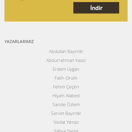
YAZARLARIMIZ
Abdullah Bayındır
Abdurrahman Yazıcı
Erdem Uygan
Fatih Orum
Fehmi Çeçen
Hişam Alabed
Sacide Özlem
Servet Bayındır
Vedat Yılmaz
Yahya Şenol