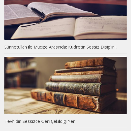
Sünnetullah ile Mucize Arasında: Kudretin Sessiz Disiplini..
Tevhidin Sessizce Geri Çekildiği Yer