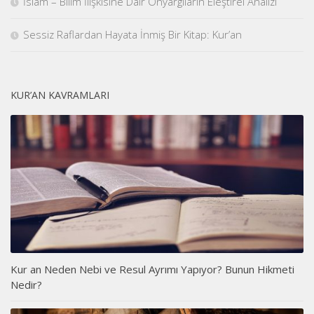
İslam – Bilim İlişkisine Dair Önyargıların Eleştirel Analizi
Sessiz Raflardan Hayata İnmiş Bir Kitap: Kur’an
KUR’AN KAVRAMLARI
Kur an Neden Nebi ve Resul Ayrımı Yapıyor? Bunun Hikmeti
Nedir?