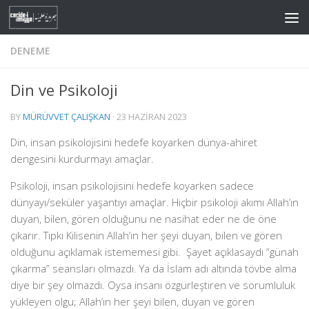
Skip to content
DENEME
Din ve Psikoloji
BY
MÜRÜVVET ÇALIŞKAN
·
23 HAZIRAN 2023
Din, insan psikolojisini hedefe koyarken dünya-ahiret
dengesini kurdurmayı amaçlar.
Psikoloji, insan psikolojisini hedefe koyarken sadece
dünyayı/seküler yaşantıyı amaçlar. Hiçbir psikoloji akımı Allah’ın
duyan, bilen, gören olduğunu ne nasihat eder ne de öne
çıkarır. Tıpkı Kilisenin Allah’ın her şeyi duyan, bilen ve gören
olduğunu açıklamak istememesi gibi. Şayet açıklasaydı “günah
çıkarma” seansları olmazdı. Ya da İslam adı altında tövbe alma
diye bir şey olmazdı. Oysa insanı özgürleştiren ve sorumluluk
yükleyen olgu; Allah’ın her şeyi bilen, duyan ve gören