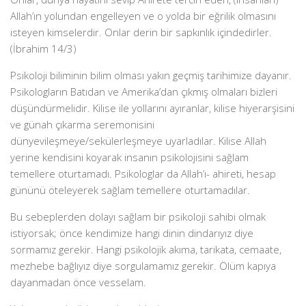
Allah’ın yolundan engelleyen ve o yolda bir eğrilik olmasını
isteyen kimselerdir. Onlar derin bir sapkınlık içindedirler.
(İbrahim 14/3)
Psikoloji biliminin bilim olması yakın geçmiş tarihimize dayanır.
Psikologların Batıdan ve Amerika’dan çıkmış olmaları bizleri
düşündürmelidir. Kilise ile yollarını ayıranlar, kilise hiyerarşisini
ve günah çıkarma seremonisini
dünyevileşmeye/sekülerleşmeye uyarladılar. Kilise Allah
yerine kendisini koyarak insanın psikolojisini sağlam
temellere oturtamadı. Psikologlar da Allah’ı- ahireti, hesap
gününü öteleyerek sağlam temellere oturtamadılar.
Bu sebeplerden dolayı sağlam bir psikoloji sahibi olmak
istiyorsak; önce kendimize hangi dinin dindarıyız diye
sormamız gerekir. Hangi psikolojik akıma, tarikata, cemaate,
mezhebe bağlıyız diye sorgulamamız gerekir. Ölüm kapıya
dayanmadan önce vesselam.