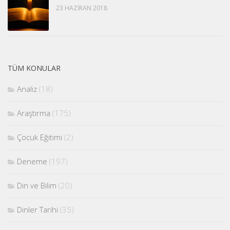
23 HAZIRAN 2018
TÜM KONULAR
Analiz
(18)
Araştırma
(175)
Çocuk Eğitimi
(2)
Deneme
(197)
Din ve Bilim
(20)
Dinler Tarihi
(35)