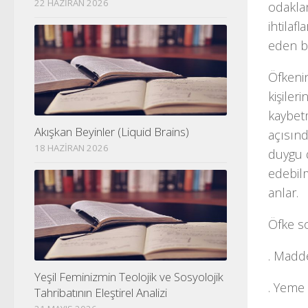
22 HAZIRAN 2026
odakla
ihtilaf
eden bi
Öfkenin
kişiler
kaybet
Akışkan Beyinler (Liquid Brains)
açısınd
18 HAZIRAN 2026
duygu d
edebilm
anlar.
Öfke so
. Madde
Yeşil Feminizmin Teolojik ve Sosyolojik
. Yeme
Tahribatının Eleştirel Analizi