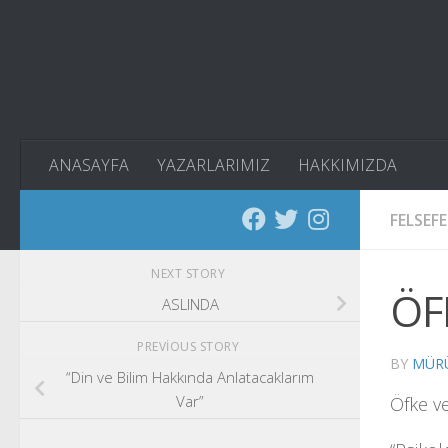
Skip to content
ANASAYFA
YAZARLARIMIZ
HAKKIMIZDA
FELSEFE
NEXT STORY
ÖF
ASLINDA
PREVIOUS STORY
BY
MÜRÜ
“Din ve Bilim Hakkında Anlatacaklarım
Var”
Öfke ve