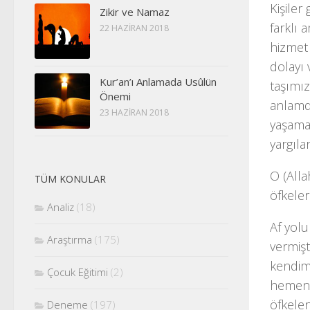
Kişiler
Zikir ve Namaz
farklı 
22 HAZIRAN 2018
hizmet 
dolayı 
Kur’an’ı Anlamada Usûlün
taşımız
Önemi
anlamd
23 HAZIRAN 2018
yaşamal
yargıla
O (Alla
TÜM KONULAR
öfkeler
Analiz
(18)
Af yol
Araştırma
(175)
vermişt
kendimi
Çocuk Eğitimi
(2)
hemen ö
öfkelen
Deneme
(197)