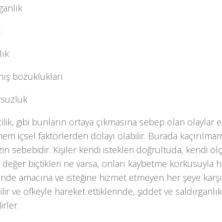
rganlık
t
lık
nış bozuklukları
rsuzluk
cilik, gibi bunların ortaya çıkmasına sebep olan olaylar
hem içsel faktörlerden dolayı olabilir. Burada kaçırılm
in sebebidir. Kişiler kendi istekleri doğrultuda, kendi öl
 değer biçtikleri ne varsa, onları kaybetme korkusuyla 
rinde amacına ve isteğine hizmet etmeyen her şeye karş
ilir ve öfkeyle hareket ettiklerinde, şiddet ve saldırganl
irler.