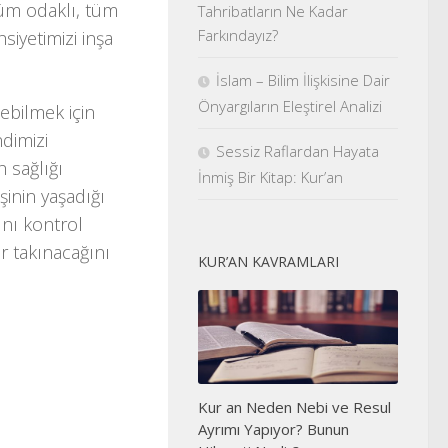
züm odaklı, tüm
Tahribatların Ne Kadar
Farkındayız?
siyetimizi inşa
İslam – Bilim İlişkisine Dair
Önyargıların Eleştirel Analizi
debilmek için
ndimizi
Sessiz Raflardan Hayata
 sağlığı
İnmiş Bir Kitap: Kur’an
inin yaşadığı
ını kontrol
ır takınacağını
KUR’AN KAVRAMLARI
Kur an Neden Nebi ve Resul
Ayrımı Yapıyor? Bunun