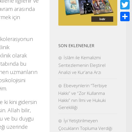
lerle ilgilenir ve
Face
kavram arasında
Twitt
rmek için
Shar
ir kolerasyonun
SON EKLENENLER
inik
inik olarak
İslâm ile Kemalizmi
kitabında bu
Sentezlemenin Eleştirel
lenen uzmanların
Analizi ve Kur’ana Arzı
ikolojisini
Ebeveynlerin “Terbiye
im.
Hakkı” ve “Zor Kullanma
Hakkı” nın İlmi ve Hukuki
 ki kini gidersin
Gerekliliği
. Allah bilir,
uğu ve bu duygu
İyi Yetiştirilmeyen
ği üzerinde
Çocukların Topluma Verdiği