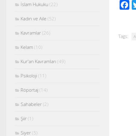
F
İslam Hukuku
(22)
Kadın ve Aile
(52)
Kavramlar
(26)
Tags:
A
Kelam
(10)
Kur'an Kavramları
(49)
Psikoloji
(11)
Röportaj
(14)
Sahabeler
(2)
Şiir
(1)
Siyer
(5)