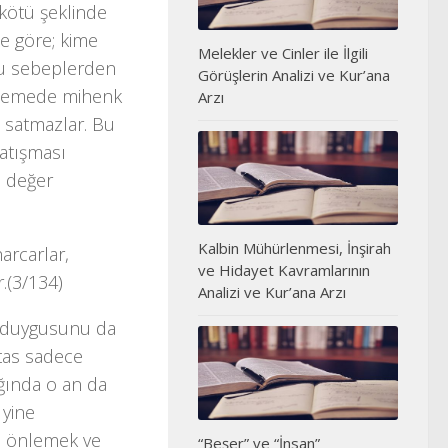
 kötü şeklinde
me göre; kime
Melekler ve Cinler ile İlgili
 Bu sebeplerden
Görüşlerin Analizi ve Kur’ana
lirlemede mihenk
Arzı
, satmazlar. Bu
atışması
ı değer
Kalbin Mühürlenmesi, İnşirah
harcarlar,
ve Hidayet Kavramlarının
r.(3/134)
Analizi ve Kur’ana Arzı
r duygusunu da
stas sadece
ığında o an da
 yine
ni önlemek ve
“Beşer” ve “İnsan”