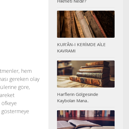
Hikmeti Nedir?
KUR’ÂN-I KERİMDE AİLE
KAVRAMI
 etmenler, hem
aması gereken olay
çülerine göre,
Harflerin Gölgesinde
hareket
Kaybolan Mana..
ı öfkeye
ık göstermeye