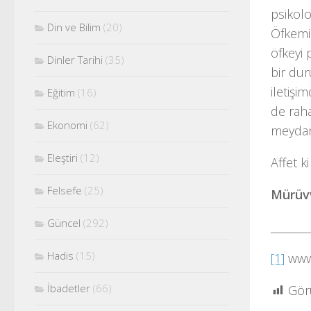
psikolo
Din ve Bilim
(20)
Öfkemi
öfkeyi 
Dinler Tarihi
(35)
bir dur
iletişi
Eğitim
(16)
de raha
Ekonomi
(62)
meydana
Eleştiri
(12)
Affet ki
Felsefe
(25)
Mürüvv
Güncel
(292)
________
Hadis
(15)
[1]
www.
İbadetler
(66)
Gör