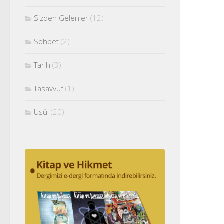
Sizden Gelenler
(12)
Sohbet
(2)
Tarih
(3)
Tasavvuf
(1)
Usûl
(20)