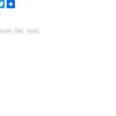
acebook
Twitter
Share
ffetmek
Öfke
Psikoloji