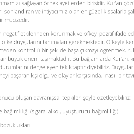
nmamızı sağlayan örnek ayetlerden birisidir. Kur’an çö
ları sonlandıran ve ihtiyacımız olan en güzel kıssalarla şah
r mucizedir.
 negatif etkilerinden korunmak ve öfkeyi pozitif ifade e
in öfke duygularını tanımaları gerekmektedir. Öfkeyle ke
meden kontrollü bir şekilde başa çıkmayı öğrenmek, ruh
an büyük önem taşımaktadır. Bu bağlamlarda Kur’an, kiş
urumlarını dengeleyen tek kitaptır diyebiliriz. Duygular
eyi başaran kişi olgu ve olaylar karşısında, nasıl bir tav
nucu oluşan davranışsal tepkileri şöyle özetleyebiliriz:
 bağımlılığı (sigara, alkol, uyuşturucu bağımlılığı)
 bozuklukları