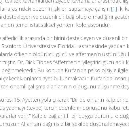
oji tek tek kavramlardan ziyade kavramalar arasındaki ilişki
ar arasındaki düzenli ilişkileri saptamaya çalışır.”
[1]
İki 
ini destekleyen ve düzenli bir bağ olup olmadığını göste
lan en temel istatistiksel yöntem kolerasyondur.
 affedicilik arasında bir birini destekleyen ve düzenli b
Stanford Üniversitesi ve Florida Hastanesinde yapılan kl
alarda öfkenin öldürücü gücü ve affetmenin üstünlüğü kl
nmıştır. Dr. Dick Tibbes “Affetmenin iyileştirici gücü adlı 
değinmektedir. Bu konuda Kur’an’da psikolojisiyle ilgi
ni çekecek onlarca ayet bulunmaktadır. Kur’an’da insan ps
ndiren önemli çalışma alanlarının olduğunu düşünmektey
uresi 15. Ayetten yola çıkarak “Bir de onların kalplerinde
ş yapmayı (tevbe) tercih edenlerin dönüşünü kabul etsin
ararlar verir.” Kalple bağlantılı bir duygu durumu old
muzun Allah’tan bağımsız bir şekilde düşünülemeyece