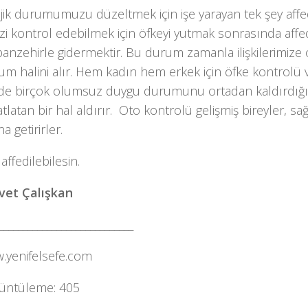
jik durumumuzu düzeltmek için işe yarayan tek şey affe
zi kontrol edebilmek için öfkeyi yutmak sonrasında aff
panzehirle gidermektir. Bu durum zamanla ilişkilerimize
um halini alır. Hem kadın hem erkek için öfke kontrolü ve
mde birçok olumsuz duygu durumunu ortadan kaldırdığı g
tlatan bir hal aldırır. Oto kontrolü gelişmiş bireyler, sağ
 getirirler.
 affedilebilesin.
et Çalışkan
____________________________
yenifelsefe.com
üntüleme:
405