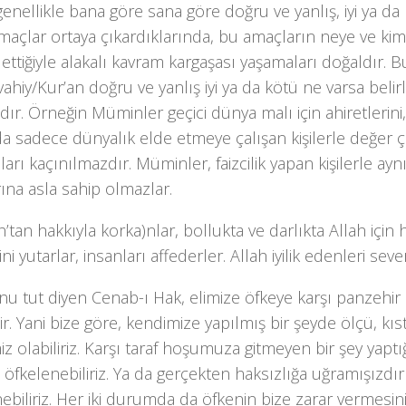
 genellikle bana göre sana göre doğru ve yanlış, iyi ya da
amaçlar ortaya çıkardıklarında, bu amaçların neye ve ki
ettiğiyle alakalı kavram kargaşası yaşamaları doğaldır.
vahiy/Kur’an doğru ve yanlış iyi ya da kötü ne varsa be
dır. Örneğin Müminler geçici dünya malı için ahiretlerini
a sadece dünyalık elde etmeye çalışan kişilerle değer ç
arı kaçınılmazdır. Müminler, faizcilik yapan kişilerle ayn
rına asla sahip olmazlar.
h’tan hakkıyla korka)nlar, bollukta ve darlıkta Allah için 
ini yutarlar, insanları affederler. Allah iyilik edenleri seve
unu tut diyen Cenab-ı Hak, elimize öfkeye karşı panzehi
ir. Yani bize göre, kendimize yapılmış bir şeyde ölçü, kı
z olabiliriz. Karşı taraf hoşumuza gitmeyen bir şey yapt
fkelenebiliriz. Ya da gerçekten haksızlığa uğramışızdır
ebiliriz. Her iki durumda da öfkenin bize zarar vermesi