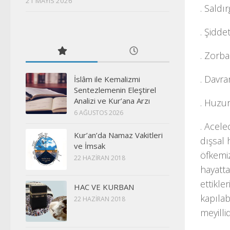
21 MAYIS 2026
. Saldı
. Şidde
. Zorba
. Davra
İslâm ile Kemalizmi
Sentezlemenin Eleştirel
Analizi ve Kur’ana Arzı
. Huzu
6 AĞUSTOS 2026
. Acele
Kur’an’da Namaz Vakitleri
dışsal 
ve İmsak
öfkemiz
22 HAZIRAN 2018
hayatta
ettikle
HAC VE KURBAN
kapılab
22 HAZIRAN 2018
meyillid