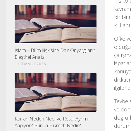
“Psikol
kavraml
bir bir
kullanı
Öfke ve
olduğu 
İslam – Bilim İlişkisine Dair Önyargıların
çalışm
Eleştirel Analizi
ispatla
11 TEMMUZ 2026
konuya 
dikkati
ilgile
Tevbe s
ve dönü
doğru k
Kur an Neden Nebi ve Resul Ayrımı
Yapıyor? Bunun Hikmeti Nedir?
durumu