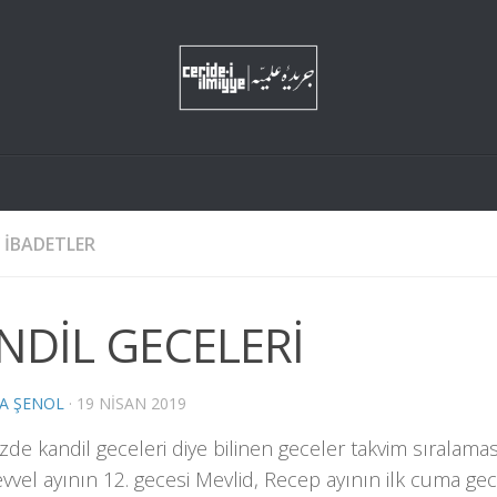
İBADETLER
NDİL GECELERİ
A ŞENOL
·
19 NISAN 2019
de kandil geceleri diye bilinen geceler takvim sıralamas
vvel ayının 12. gecesi Mevlid, Recep ayının ilk cuma gec