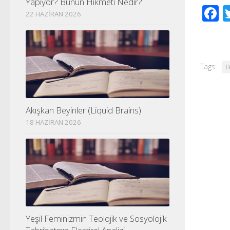
Yapıyor? Bunun Hikmeti Nedir?
F
22 HAZIRAN 2026
Tags:
B
Akışkan Beyinler (Liquid Brains)
18 HAZIRAN 2026
Yeşil Feminizmin Teolojik ve Sosyolojik