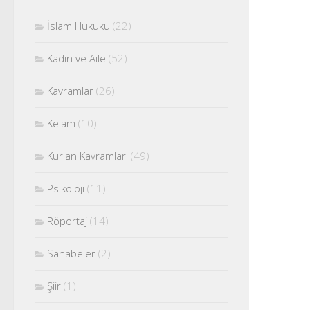
İslam Hukuku
(22)
Kadın ve Aile
(52)
Kavramlar
(26)
Kelam
(10)
Kur'an Kavramları
(49)
Psikoloji
(11)
Röportaj
(14)
Sahabeler
(2)
Şiir
(1)