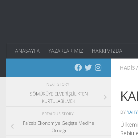
Skip to content
ANASAYFA
YAZARLARIMIZ
HAKKIMIZDA
HADIS
/
NEXT STORY
KA
SÖMÜRÜYE ELVERİŞLİLİKTEN
KURTULABİLMEK
BY
YAHY
PREVIOUS STORY
Faizsiz Ekonomiye Geçişte Medine
Ülkemiz
Örneği
Rebiule