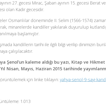
yının 27. gecesi Mirac, Şaban ayının 15. gecesi Berat 
esi olan Kadir gecesidir.
eler Osmanlılar döneminde II. Selim (1566-1574) zama
rak, minarelerde kandiller yakılarak duyurulup kutlandığı
anılmaya başlamıştır.
mada kandillerin tarihi ile ilgili bilgi verilip dinimizin bun
ya çalışılacaktır.
hya Şenol’un kaleme aldığı bu yazı, Kitap ve Hikmet 
. Yıl Nisan, Mayıs, Haziran 2015 tarihinde yayımlanmı
görüntülemek için linke tıklayın:
yahya-senol-9-sayi-kandi
üntüleme:
1.013