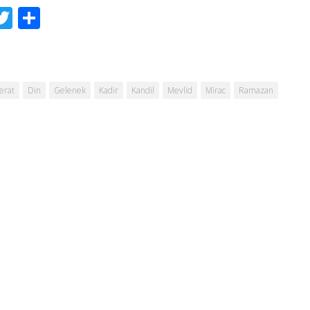
acebook
Twitter
Share
erat
Din
Gelenek
Kadir
Kandil
Mevlid
Mirac
Ramazan