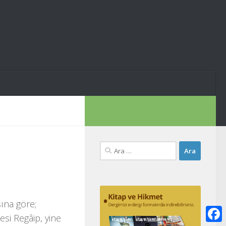
Arama:
ına göre;
esi Regâip, yine