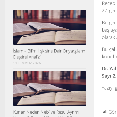
Recep a
27. gec
Bu gec
başlaya
olarak 
Bu çalış
İslam – Bilim İlişkisine Dair Önyargıların
konulma
Eleştirel Analizi
11 TEMMUZ 2026
Dr. Ya
Sayı 2
Yazıyı 
Gör
Kur an Neden Nebi ve Resul Ayrımı