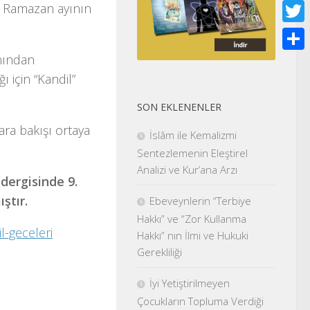
Face
ve Ramazan ayının
Twitt
nından
Shar
 için “Kandil”
SON EKLENENLER
lara bakışı ortaya
İslâm ile Kemalizmi
Sentezlemenin Eleştirel
Analizi ve Kur’ana Arzı
dergisinde 9.
ştır.
Ebeveynlerin “Terbiye
Hakkı” ve “Zor Kullanma
l-geceleri
Hakkı” nın İlmi ve Hukuki
Gerekliliği
İyi Yetiştirilmeyen
Çocukların Topluma Verdiği