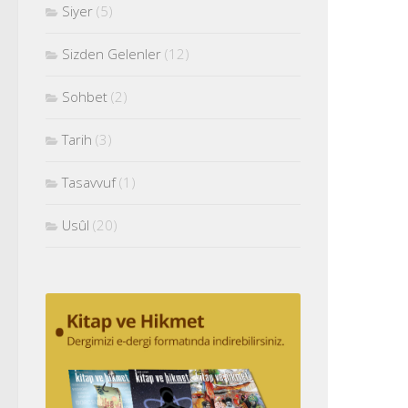
Siyer
(5)
Sizden Gelenler
(12)
Sohbet
(2)
Tarih
(3)
Tasavvuf
(1)
Usûl
(20)