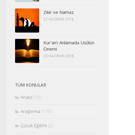
Zikir ve Namaz
22 HAZIRAN 2018
Kur’an’ı Anlamada Usûlün
Önemi
23 HAZIRAN 2018
TÜM KONULAR
Analiz
(18)
Araştırma
(175)
Çocuk Eğitimi
(2)