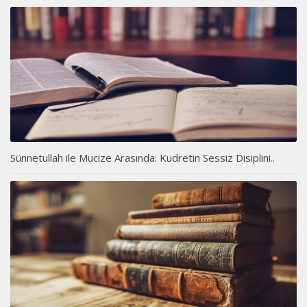
Sünnetullah ile Mucize Arasında: Kudretin Sessiz Disiplini..