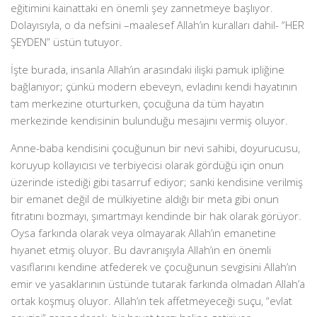
eğitimini kainattaki en önemli şey zannetmeye başlıyor.
Dolayısıyla, o da nefsini –maalesef Allah’ın kuralları dahil- “HER
ŞEYDEN” üstün tutuyor.
İşte burada, insanla Allah’ın arasındaki ilişki pamuk ipliğine
bağlanıyor; çünkü modern ebeveyn, evladını kendi hayatının
tam merkezine oturturken, çocuğuna da tüm hayatın
merkezinde kendisinin bulunduğu mesajını vermiş oluyor.
Anne-baba kendisini çocuğunun bir nevi sahibi, doyurucusu,
koruyup kollayıcısı ve terbiyecisi olarak gördüğü için onun
üzerinde istediği gibi tasarruf ediyor; sanki kendisine verilmiş
bir emanet değil de mülkiyetine aldığı bir meta gibi onun
fıtratını bozmayı, şımartmayı kendinde bir hak olarak görüyor.
Oysa farkında olarak veya olmayarak Allah’ın emanetine
hıyanet etmiş oluyor. Bu davranışıyla Allah’ın en önemli
vasıflarını kendine atfederek ve çocuğunun sevgisini Allah’ın
emir ve yasaklarının üstünde tutarak farkında olmadan Allah’a
ortak koşmuş oluyor. Allah’ın tek affetmeyeceği suçu, “evlat