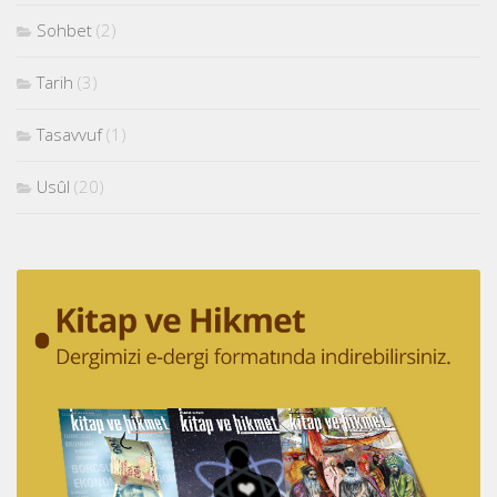
Sohbet
(2)
Tarih
(3)
Tasavvuf
(1)
Usûl
(20)