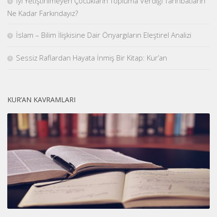
İyi Yetiştirilmeyen Çocukların Topluma Verdiği Tahribatların
Ne Kadar Farkındayız?
İslam – Bilim İlişkisine Dair Önyargıların Eleştirel Analizi
Sessiz Raflardan Hayata İnmiş Bir Kitap: Kur’an
KUR’AN KAVRAMLARI