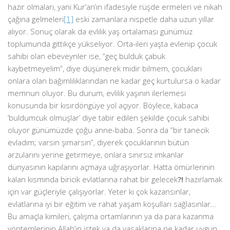
hazır olmaları, yani Kur’an’ın ifadesiyle rüşde ermeleri ve nikah
çağına gelmeleri
[1]
eski zamanlara nispetle daha uzun yıllar
alıyor. Sonuç olarak da evlilik yaş ortalaması günümüz
toplumunda gittikçe yükseliyor. Orta-ileri yaşta evlenip çocuk
sahibi olan ebeveynler ise, “geç bulduk çabuk
kaybetmeyelim”, diye düşünerek midir bilmem, çocukları
onlara olan bağımlılıklarından ne kadar geç kurtulursa o kadar
memnun oluyor. Bu durum, evlilik yaşının ilerlemesi
konusunda bir kısırdöngüye yol açıyor. Böylece, kabaca
‘buldumcuk olmuşlar’ diye tabir edilen şekilde çocuk sahibi
oluyor günümüzde çoğu anne-baba. Sonra da “bir tanecik
evladım; varsın şımarsın”, diyerek çocuklarının bütün
arzularını yerine getirmeye, onlara sınırsız imkanlar
dünyasının kapılarını açmaya uğraşıyorlar. Hatta ömürlerinin
kalan kısmında biricik evlatlarına rahat bir gelecek
?!
hazırlamak
için var güçleriyle çalışıyorlar. Yeter ki çok kazansınlar,
evlatlarına iyi bir eğitim ve rahat yaşam koşulları sağlasınlar…
Bu amaçla kimileri, çalışma ortamlarının ya da para kazanma
yöntemlerinin Allah’ın istek ya da yasaklarına ne kadar uygun