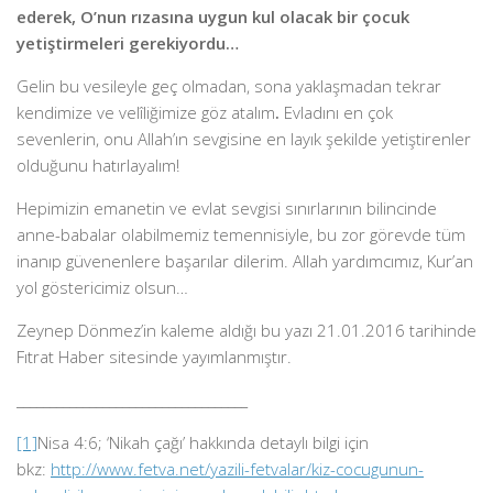
ederek, O’nun rızasına uygun kul olacak bir çocuk
yetiştirmeleri gerekiyordu…
Gelin bu vesileyle geç olmadan, sona yaklaşmadan tekrar
kendimize ve velîliğimize göz atalım
.
Evladını en çok
sevenlerin, onu Allah’ın sevgisine en layık şekilde yetiştirenler
olduğunu hatırlayalım!
Hepimizin emanetin ve evlat sevgisi sınırlarının bilincinde
anne-babalar olabilmemiz temennisiyle, bu zor görevde tüm
inanıp güvenenlere başarılar dilerim. Allah yardımcımız, Kur’an
yol göstericimiz olsun…
Zeynep Dönmez’in kaleme aldığı bu yazı 21.01.2016 tarihinde
Fıtrat Haber sitesinde yayımlanmıştır.
___________________________________
[1]
Nisa 4:6; ‘Nikah çağı’ hakkında detaylı bilgi için
bkz:
http://www.fetva.net/yazili-fetvalar/kiz-cocugunun-