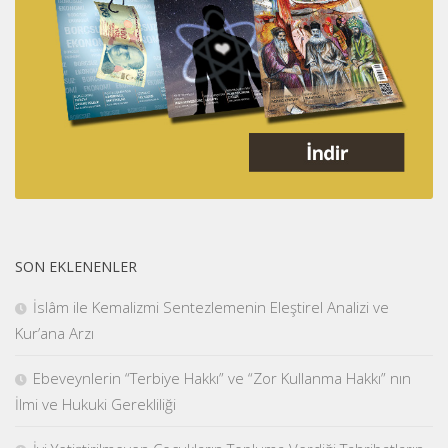
SON EKLENENLER
İslâm ile Kemalizmi Sentezlemenin Eleştirel Analizi ve
Kur’ana Arzı
Ebeveynlerin “Terbiye Hakkı” ve “Zor Kullanma Hakkı” nın
İlmi ve Hukuki Gerekliliği