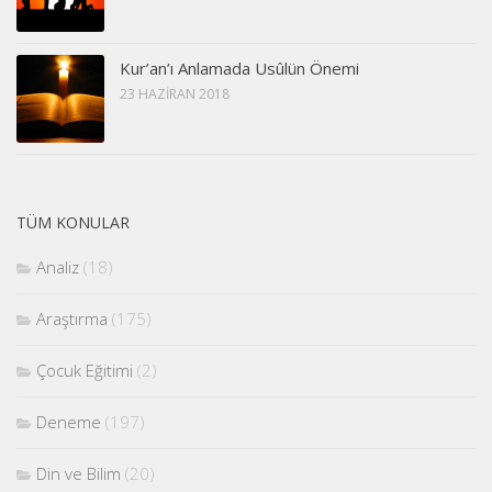
Kur’an’ı Anlamada Usûlün Önemi
23 HAZIRAN 2018
TÜM KONULAR
Analiz
(18)
Araştırma
(175)
Çocuk Eğitimi
(2)
Deneme
(197)
Din ve Bilim
(20)