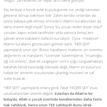
sevgisi” zannederek, bir hayat tarzı haline getiriyor.
Yaş ilerleyip o biricik evlat büyüdüğünde ise, yediği lokmaları
getirene dönüp bakmıyor bile. Zaten kendisi onlardan da,
(anne babaya iyilik etmeyi emreden) Allah’ın kurallarından da
daha önemli değil miydi? Sonra “bu çocuk neden böyle oldu?”
soruları, kapısı evladı tarafından yılda yalnızca birkaç kez
çalınan anne-babaların kafasını kurcalıyor. Oysa –maalesef
Allah’ın kurallarını görmezden gelmek dahil- “HER ŞEYİ”
yapmışlardı onun için. Bütün hayatlarını, mallarını; en önemlisi
değerlerini ve inançlarını “özveriyle” tüketmişlerdi. “İnsanoğlu
çiğ süt emmiş”, diyerek vazgeçiyor sonra çoğu sorgulamaktan;
kabahati kendi hazırladığı lokmada değil, Allah’ın en kusursuz
haliyle bir annenin vücudundan çıkarttığı mucizevî ve saf
sütte bularak…
“HER ŞEYİ” yapmışlardı onlara göre; fakat “HİÇBİR ŞEY” esas
unuttuklarından önemli değildi:
Evlatları da Allah’ın bir
kuluydu; Allah o çocuk üzerinde kendilerinden daha fazla
hak sahibiydi, hatta onun TEK sahibiydi! Bunu idrak