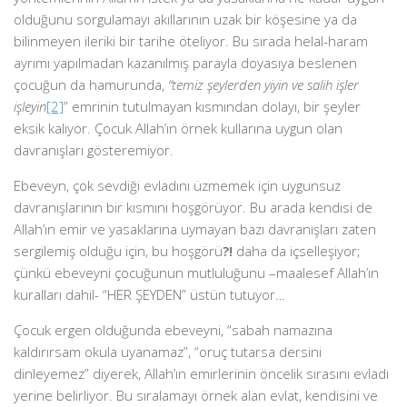
olduğunu sorgulamayı akıllarının uzak bir köşesine ya da
bilinmeyen ileriki bir tarihe öteliyor. Bu sırada helal-haram
ayrımı yapılmadan kazanılmış parayla doyasıya beslenen
çocuğun da hamurunda,
“temiz şeylerden yiyin ve salih işler
işleyin
[2]
” emrinin tutulmayan kısmından dolayı, bir şeyler
eksik kalıyor. Çocuk Allah’ın örnek kullarına uygun olan
davranışları gösteremiyor.
Ebeveyn, çok sevdiği evladını üzmemek için uygunsuz
davranışlarının bir kısmını hoşgörüyor. Bu arada kendisi de
Allah’ın emir ve yasaklarına uymayan bazı davranışları zaten
sergilemiş olduğu için, bu hoşgörü
?!
daha da içselleşiyor;
çünkü ebeveyni çocuğunun mutluluğunu –maalesef Allah’ın
kuralları dahil- “HER ŞEYDEN” üstün tutuyor…
Çocuk ergen olduğunda ebeveyni, “sabah namazına
kaldırırsam okula uyanamaz”, “oruç tutarsa dersini
dinleyemez” diyerek, Allah’ın emirlerinin öncelik sırasını evladı
yerine belirliyor. Bu sıralamayı örnek alan evlat, kendisini ve