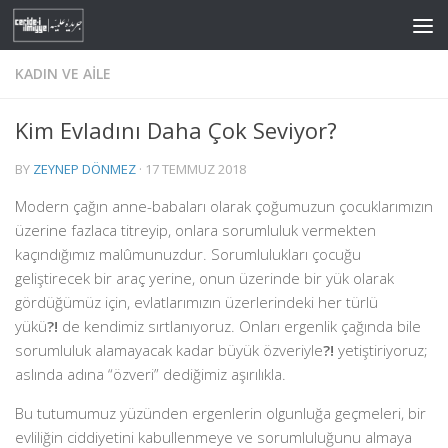
Skip to content
KADIN VE AILE
Kim Evladını Daha Çok Seviyor?
BY
ZEYNEP DÖNMEZ
·
17 TEMMUZ 2018
Modern çağın anne-babaları olarak çoğumuzun çocuklarımızın
üzerine fazlaca titreyip, onlara sorumluluk vermekten
kaçındığımız malûmunuzdur. Sorumlulukları çocuğu
geliştirecek bir araç yerine, onun üzerinde bir yük olarak
gördüğümüz için, evlatlarımızın üzerlerindeki her türlü
yükü
?!
de kendimiz sırtlanıyoruz. Onları ergenlik çağında bile
sorumluluk alamayacak kadar büyük özveriyle
?!
yetiştiriyoruz;
aslında adına “özveri” dediğimiz aşırılıkla.
Bu tutumumuz yüzünden ergenlerin olgunluğa geçmeleri, bir
evliliğin ciddiyetini kabullenmeye ve sorumluluğunu almaya