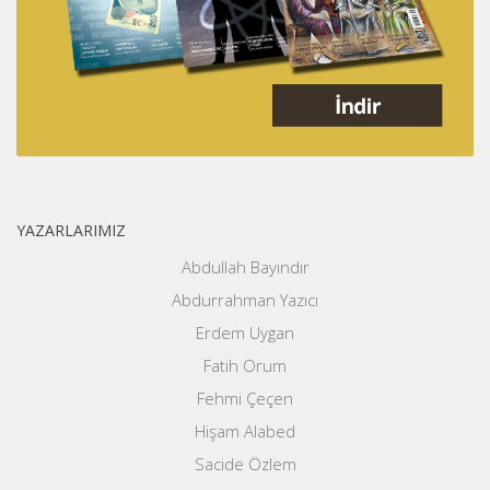
YAZARLARIMIZ
Abdullah Bayındır
Abdurrahman Yazıcı
Erdem Uygan
Fatih Orum
Fehmi Çeçen
Hişam Alabed
Sacide Özlem